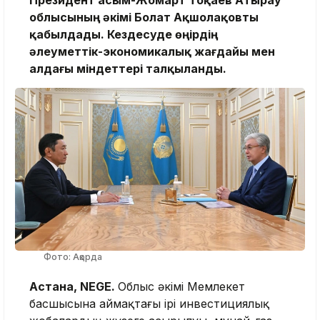
Президент Қасым-Жомарт Тоқаев Атырау
облысының әкімі Болат Ақшолақовты
қабылдады. Кездесуде өңірдің
әлеуметтік-экономикалық жағдайы мен
алдағы міндеттері талқыланды.
Фото: Ақорда
Астана, NEGE.
Облыс әкімі Мемлекет
басшысына аймақтағы ірі инвестициялық