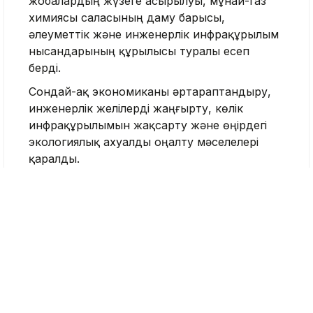
жобалардың жүзеге асырылуы, мұнай-газ
химиясы саласының даму барысы,
әлеуметтік және инженерлік инфрақұрылым
нысандарының құрылысы туралы есеп
берді.
Сондай-ақ экономиканы әртараптандыру,
инженерлік желілерді жаңғырту, көлік
инфрақұрылымын жақсарту және өңірдегі
экологиялық ахуалды оңалту мәселелері
қаралды.
Бұдан бөлек, республикалық деңгейде
қолдауды қажет ететін жобалар сөз болды.
Кездесу соңында Қасым-Жомарт Тоқаев
Атырау облысының тұрақты дамуын
қамтамасыз етуге және тұрғындардың өмір
сүру сапасын жақсартуға бағытталған
бірқатар тапсырма берді.