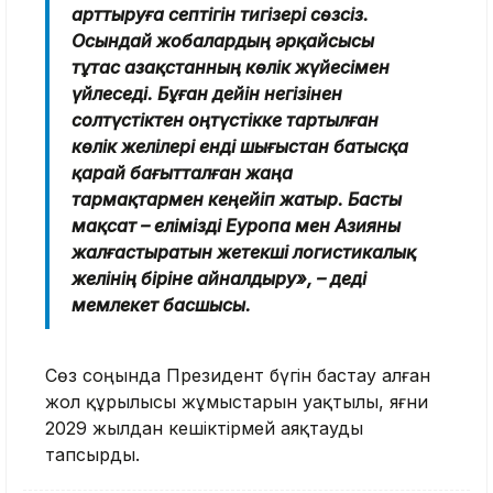
арттыруға септігін тигізері сөзсіз.
Осындай жобалардың әрқайсысы
тұтас Қазақстанның көлік жүйесімен
үйлеседі. Бұған дейін негізінен
солтүстіктен оңтүстікке тартылған
көлік желілері енді шығыстан батысқа
қарай бағытталған жаңа
тармақтармен кеңейіп жатыр. Басты
мақсат – елімізді Еуропа мен Азияны
жалғастыратын жетекші логистикалық
желінің біріне айналдыру», – деді
мемлекет басшысы.
Сөз соңында Президент бүгін бастау алған
жол құрылысы жұмыстарын уақтылы, яғни
2029 жылдан кешіктірмей аяқтауды
тапсырды.