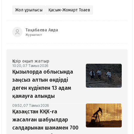
Жол құрылысы
Қасым-Жомарт Тоқаев
Тақабаева Аида
Журналист
Қазір оқып жатыр
10:20, 07 Тамыз 2026
Қызылорда облысында
заңсыз алтын өндірді
деген күдікпен 13 адам
қамауға алынды
09:52, 07 Тамыз 2026
Қазақстан КҚК-ға
жасалған шабуылдар
салдарынан шамамен 700