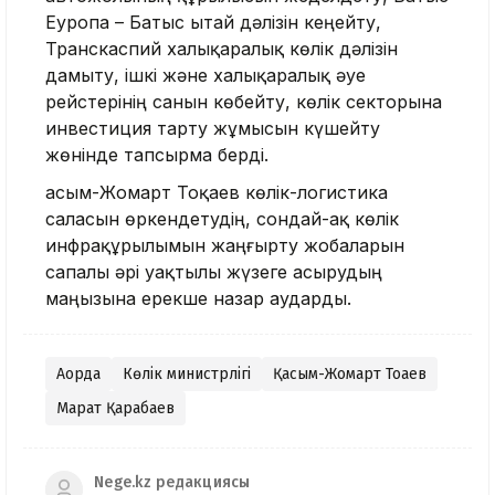
Еуропа – Батыс Қытай дәлізін кеңейту,
Транскаспий халықаралық көлік дәлізін
дамыту, ішкі және халықаралық әуе
рейстерінің санын көбейту, көлік секторына
инвестиция тарту жұмысын күшейту
жөнінде тапсырма берді.
Қасым-Жомарт Тоқаев көлік-логистика
саласын өркендетудің, сондай-ақ көлік
инфрақұрылымын жаңғырту жобаларын
сапалы әрі уақтылы жүзеге асырудың
маңызына ерекше назар аударды.
Ақорда
Көлік министрлігі
Қасым-Жомарт Тоқаев
Марат Қарабаев
Nege.kz редакциясы