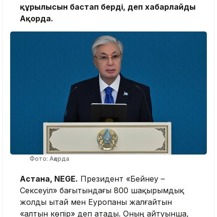
құрылысын бастап берді, деп хабарлайды
Ақорда.
Фото: Ақорда
Астана, NEGE.
Президент «Бейнеу –
Сексеуіл» бағытындағы 800 шақырымдық
жолды Қытай мен Еуропаны жалғайтын
«алтын көпір» деп атады. Оның айтуынша,