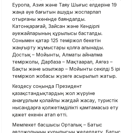
Еуропа, Азия және Таяу Шығыс елдеріне 19
жаңа әуе бағытын ашуды жоспарлап
отырғаны жөнінде баяндалды.
Катонқарағай, Зайсан және Кендірлі
әуежайларының құрылысы басталды.
Сонымен қатар 125 теміржол бекетін
жаңғырту жұмыстары қолға алынады.
Достық – Мойынты, Алматы айналма
теміржолы, Дарбаза – Мақтаарал, Аягөз –
Бақты және Қызылжар – Мойынты секілді 5 ірі
теміржол жобасы жүзеге асырылып жатыр.
Кездесу соңында Президент
қазақстандықтардың жол жүруіне
анағұрлым қолайлы жағдай жасау, туристік
нысандарға қолжетімділікті қамтамасыз ету
қажет екенін атап өтті.
Мемлекет басшысы Орталық – Батыс
автожолының құрылысын жеделдету, Батыс