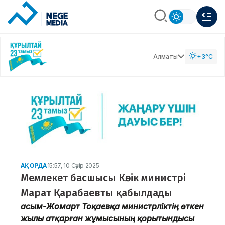
Алматы
+3°C
АҚОРДА
15:57, 10 Сәуір 2025
Мемлекет басшысы Көлік министрі
Марат Қарабаевты қабылдады
Қасым-Жомарт Тоқаевқа министрліктің өткен
жылы атқарған жұмысының қорытындысы