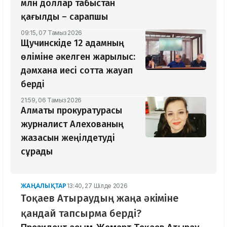
млн доллар табыстан
қағылды – сарапшы
09:15, 07 Тамыз 2026
Щучинскіде 12 адамның
өліміне әкелген жарылыс:
дәмхана иесі сотта жауап
берді
21:59, 06 Тамыз 2026
Алматы прокуратурасы
журналист Алехованың
жазасын жеңілдетуді
сұрады
ЖАҢАЛЫҚТАР
13:40, 27 Шілде 2026
Тоқаев Атыраудың жаңа әкіміне
қандай тапсырма берді?