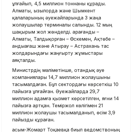
ұлғайып, 4,5 миллион тоннаны құрады.
Алматы, Қызылорда және Шымкент
қалаларының әуежайларында 3 жаңа
жолаушылар терминалы салынды. 12 мың
шақырым жол жөнделді. Қарағанды –
Алматы, Талдықорған – Өскемен, Ақтөбе –
Қандыағаш және Атырау – Астрахань тас
жолдарындағы жаңғырту жұмыстары
аяқталды.
Министрдің мәліметінше, отандық әуе
компаниялары 14,7 миллион жолаушыны
тасымалдаған. Бұл сектордағы көрсеткіш 10
пайызға ұлғайған. Әуежайларда 29,7
миллион адамға қызмет көрсетілген, яғни 14
пайызға артқан. Теміржол көлігімен 21
миллион жолаушы тасымалданып, өсім 3,9
пайызды құраған.
Қасым-Жомарт Тоқаевқа биыл ведомствоның