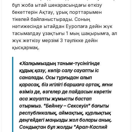
бұл жоба Қытай шекарасындағы өткізу
бекеттерін Ақтау, Құрық порттарымен
тікелей байланыстырады. Соның
нәтижесінде Қытайдан Еуропаға дейін жүк
тасымалдау ұзақтығы 1 мың шақырымға, ал
жүк жеткізу мерзімі 3 тәулікке дейін
қысқармақ.
«Халқымыздың таным-түсінігінде
құдық қазу, көпір салу сауапты іс
саналады. Осы тұрғыдан алып
қарасақ, біз игілігі баршаға ортақ, яғни
өзіміз де, өзгелер де пайдасын көретін
аса жауапты жұмысты бастап
отырмыз. "Бейнеу – Сексеуіл" бағыты
республикалық, аймақтық, құрлықтық
деңгейдегі маңызды жол болары анық.
Сондықтан бұл жолды "Арал-Каспий