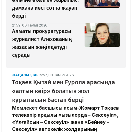
өліміне әкелген жарылыс:
дәмхана иесі сотта жауап
берді
21:59, 06 Тамыз 2026
Алматы прокуратурасы
журналист Алехованың
жазасын жеңілдетуді
сұрады
ЖАҢАЛЫҚТАР
15:57, 03 Тамыз 2026
Тоқаев Қытай мен Еуропа арасында
«алтын көпір» болатын жол
құрылысын бастап берді
Мемлекет басшысы Қасым-Жомарт Тоқаев
телекөпір арқылы «Қызылорда – Сексеуіл»,
«Ұлғайсын – Сексеуіл» және «Бейнеу –
Сексеуіл» автокөлік жолдарының