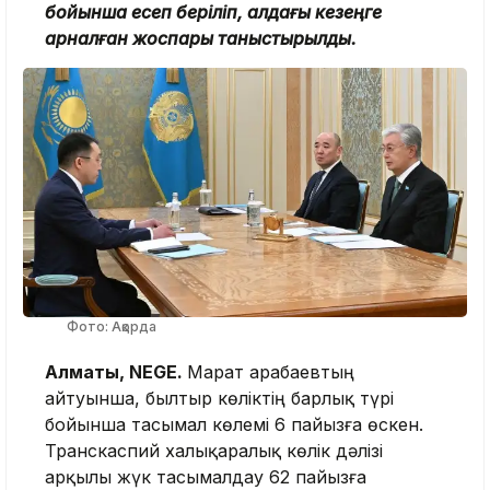
бойынша есеп беріліп, алдағы кезеңге
арналған жоспары таныстырылды.
Фото: Ақорда
Алматы, NEGE.
Марат Қарабаевтың
айтуынша, былтыр көліктің барлық түрі
бойынша тасымал көлемі 6 пайызға өскен.
Транскаспий халықаралық көлік дәлізі
арқылы жүк тасымалдау 62 пайызға