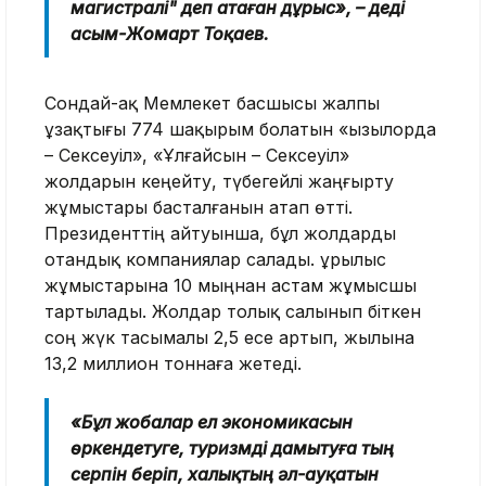
магистралі" деп атаған дұрыс», – деді
Қасым-Жомарт Тоқаев.
Сондай-ақ Мемлекет басшысы жалпы
ұзақтығы 774 шақырым болатын «Қызылорда
– Сексеуіл», «Ұлғайсын – Сексеуіл»
жолдарын кеңейту, түбегейлі жаңғырту
жұмыстары басталғанын атап өтті.
Президенттің айтуынша, бұл жолдарды
отандық компаниялар салады. Құрылыс
жұмыстарына 10 мыңнан астам жұмысшы
тартылады. Жолдар толық салынып біткен
соң жүк тасымалы 2,5 есе артып, жылына
13,2 миллион тоннаға жетеді.
«Бұл жобалар ел экономикасын
өркендетуге, туризмді дамытуға тың
серпін беріп, халықтың әл-ауқатын