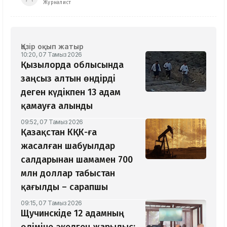
Журналист
Қазір оқып жатыр
10:20, 07 Тамыз 2026
Қызылорда облысында
заңсыз алтын өндірді
деген күдікпен 13 адам
қамауға алынды
09:52, 07 Тамыз 2026
Қазақстан КҚК-ға
жасалған шабуылдар
салдарынан шамамен 700
млн доллар табыстан
қағылды – сарапшы
09:15, 07 Тамыз 2026
Щучинскіде 12 адамның