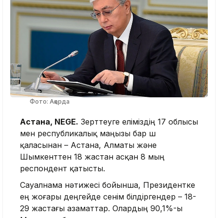
Фото: Ақорда
Астана, NEGE.
Зерттеуге еліміздің 17 облысы
мен республикалық маңызы бар үш
қаласынан – Астана, Алматы және
Шымкенттен 18 жастан асқан 8 мың
респондент қатысты.
Сауалнама нәтижесі бойынша, Президентке
ең жоғары деңгейде сенім білдіргендер – 18-
29 жастағы азаматтар. Олардың 90,1%-ы