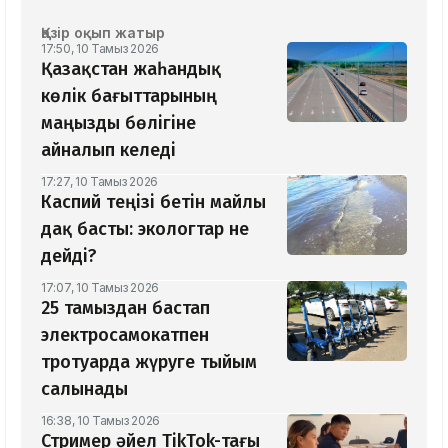
Қазір оқып жатыр
17:50, 10 Тамыз 2026
Қазақстан жаһандық
көлік бағыттарының
маңызды бөлігіне
айналып келеді
17:27, 10 Тамыз 2026
Каспий теңізі бетін майлы
дақ басты: экологтар не
дейді?
17:07, 10 Тамыз 2026
25 тамыздан бастап
электросамокатпен
тротуарда жүруге тыйым
салынады
16:38, 10 Тамыз 2026
Стример әйел TikTok-тағы