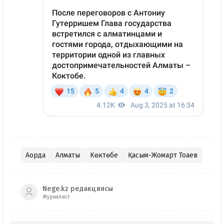
Ақорда
Алматы
Көктөбе
Қасым-Жомарт Тоқаев
Nege.kz редакциясы
Журналист