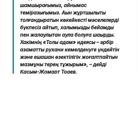
шамшырағымыз, айнымас
темірқазығымыз. Ақын жұртшылықты
толғандыратын көкейкесті мәселелерді
бүкпесіз айтып, халқымызды бейқамдық
пен жалқаулықтан аулақ болуға шақырды.
Хакімнің «Толық адам» идеясы – әрбір
азаматты рухани кемелденуге үндейтін
және ешқашан өзектілігін жоғалтпайтын
мазмұны терең тұжырым», – дейді
Қасым-Жомарт Тоқаев.
Президент биыл Абай күні елімізде жүргізіліп
жатқан ауқымды өзгерістермен тұспа-тұс
келіп отырғанын айтты. Атап айтқанда,
Қазақстанның Халық Конституциясы заңды
күшіне еніп, биліктің барлық институттарын
түбегейлі жаңғырту үдерісі басталды. Көп
ұзамай ел тарихында алғаш рет Құрылтай