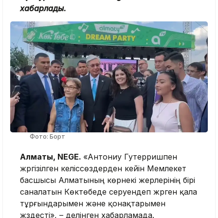
хабарлады.
Фото: Борт
Алматы, NEGE.
«
Антониу Гутерришпен
жүргізілген келіссөздерден кейін Мемлекет
басшысы Алматының көрнекі жерлерінің бірі
саналатын Көктөбеде серуендеп жүрген қала
тұрғындарымен және қонақтарымен
жүздесті», – делінген хабарламада.