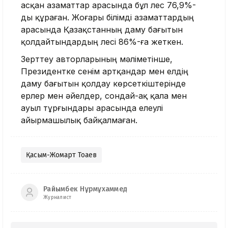
асқан азаматтар арасында бұл үлес 76,9%-
ды құраған. Жоғары білімді азаматтардың
арасында Қазақстанның даму бағытын
қолдайтындардың үлесі 86%-ға жеткен.
Зерттеу авторларының мәліметінше,
Президентке сенім артқандар мен елдің
даму бағытын қолдау көрсеткіштерінде
ерлер мен әйелдер, сондай-ақ қала мен
ауыл тұрғындары арасында елеулі
айырмашылық байқалмаған.
Қасым-Жомарт Тоқаев
Райымбек Нұрмұхаммед
Журналист