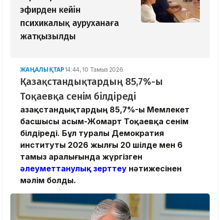
эфирден кейін
психикалық ауруханаға
жатқызылды
ЖАҢАЛЫҚТАР
14:44, 10 Тамыз 2026
Қазақстандықтардың 85,7%-ы
Тоқаевқа сенім білдіреді
Қазақстандықтардың 85,7%-ы Мемлекет
басшысы Қасым-Жомарт Тоқаевқа сенім
білдіреді. Бұл туралы Демократия
институты 2026 жылғы 20 шілде мен 6
тамыз аралығында жүргізген
әлеуметтанулық зерттеу
нәтижесінен
мәлім болды.