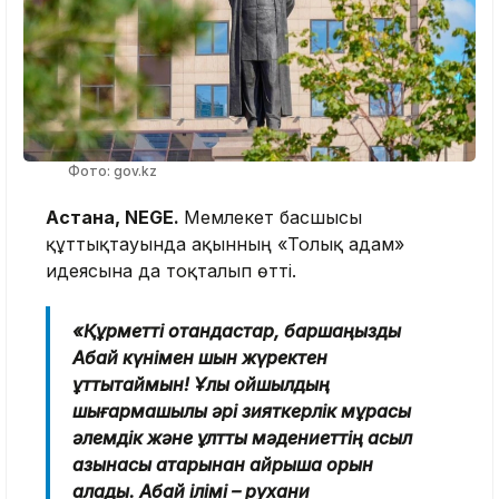
Фото: gov.kz
Астана, NEGE.
Мемлекет басшысы
құттықтауында ақынның «Толық адам»
идеясына да тоқталып өтті.
«Құрметті отандастар, баршаңызды
Абай күнімен шын жүректен
құттықтаймын! Ұлы ойшылдың
шығармашылық әрі зияткерлік мұрасы
әлемдік және ұлттық мәдениеттің асыл
қазынасы қатарынан айрықша орын
алады. Абай ілімі – рухани