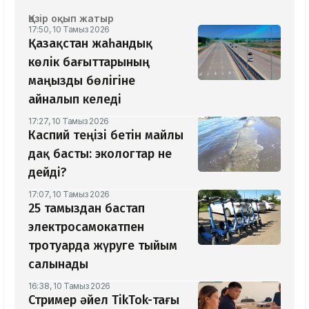
Қазір оқып жатыр
17:50, 10 Тамыз 2026
Қазақстан жаһандық
көлік бағыттарының
маңызды бөлігіне
айналып келеді
17:27, 10 Тамыз 2026
Каспий теңізі бетін майлы
дақ басты: экологтар не
дейді?
17:07, 10 Тамыз 2026
25 тамыздан бастап
электросамокатпен
тротуарда жүруге тыйым
салынады
16:38, 10 Тамыз 2026
Стример әйел TikTok-тағы