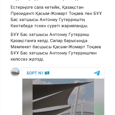
Естеріңізге сала кетейік, Қазақстан
Президенті Қасым-Жомарт Тоқаев пен БҰҰ
Бас хатшысы Антониу Гутерриштің
Көктөбеде түскен суреті жарияланды.
БҰҰ Бас хатшысы Антониу Гутерриш
Қазақстанға келді. Сапар барысында
Мемлекет басшысы Қасым–Жомарт Тоқаев
БҰҰ Бас хатшысы Антониу Гутерришпен
келіссөз жүргізді.