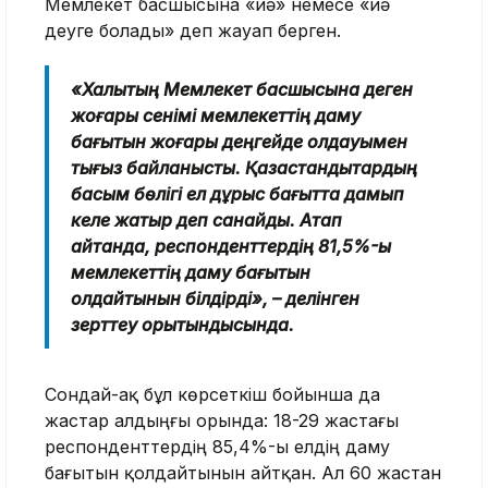
Мемлекет басшысына «иә» немесе «иә
деуге болады» деп жауап берген.
«Халықтың Мемлекет басшысына деген
жоғары сенімі мемлекеттің даму
бағытын жоғары деңгейде қолдауымен
тығыз байланысты. Қазақстандықтардың
басым бөлігі ел дұрыс бағытта дамып
келе жатыр деп санайды. Атап
айтқанда, респонденттердің 81,5%-ы
мемлекеттің даму бағытын
қолдайтынын білдірді», – делінген
зерттеу қорытындысында.
Сондай-ақ бұл көрсеткіш бойынша да
жастар алдыңғы орында: 18-29 жастағы
респонденттердің 85,4%-ы елдің даму
бағытын қолдайтынын айтқан. Ал 60 жастан