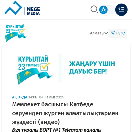
Алматы
+3°C
АҚОРДА
04:08, 04 Тамыз 2025
Мемлекет басшысы Көктөбеде
серуендеп жүрген алматылықтармен
жүздесті (видео)
Бұл туралы БОРТ №1 Telegram каналы