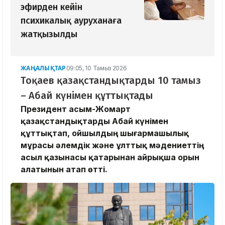
эфирден кейін
психикалық ауруханаға
жатқызылды
ЖАҢАЛЫҚТАР
09:05, 10 Тамыз 2026
Тоқаев қазақстандықтарды 10 тамыз
– Абай күнімен құттықтады
Президент Қасым-Жомарт
қазақстандықтарды Абай күнімен
құттықтап, ойшылдың шығармашылық
мұрасы әлемдік және ұлттық мәдениеттің
асыл қазынасы қатарынан айрықша орын
алатынын атап өтті.