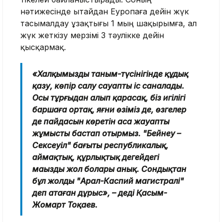
нәтижесінде Қытайдан Еуропаға дейін жүк
тасымалдау ұзақтығы 1 мың шақырымға, ал
жүк жеткізу мерзімі 3 тәулікке дейін
қысқармақ.
«Халқымыздың таным-түсінігінде құдық
қазу, көпір салу сауапты іс саналады.
Осы тұрғыдан алып қарасақ, біз игілігі
баршаға ортақ, яғни өзіміз де, өзгелер
де пайдасын көретін аса жауапты
жұмысты бастап отырмыз. "Бейнеу –
Сексеуіл" бағыты республикалық,
аймақтық, құрлықтық деңгейдегі
маңызды жол болары анық. Сондықтан
бұл жолды "Арал-Каспий магистралі"
деп атаған дұрыс», – деді Қасым-
Жомарт Тоқаев.