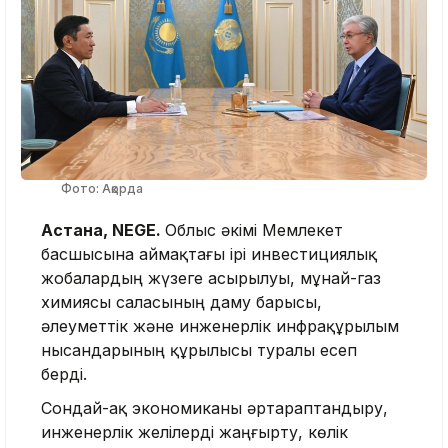
Фото: Ақорда
Астана, NEGE.
Облыс әкімі Мемлекет
басшысына аймақтағы ірі инвестициялық
жобалардың жүзеге асырылуы, мұнай-газ
химиясы саласының даму барысы,
әлеуметтік және инженерлік инфрақұрылым
нысандарының құрылысы туралы есеп
берді.
Сондай-ақ экономиканы әртараптандыру,
инженерлік желілерді жаңғырту, көлік