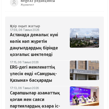
Nege.kz редакциясы
Журналист
Қазір оқып жатыр
17:59, 06 Тамыз 2026
Астанада демалыс күні
көлік көп жүретін
даңғылдардың бірінде
қозғалыс шектеледі
17:15, 06 Тамыз 2026
ERG-дегі мемлекеттің
үлесін енді «Самұрық-
Қазына» басқарады
17:13, 06 Тамыз 2026
Сарапшылар азаматтық
қоғам мен саяси
партиялардың өзара іс-