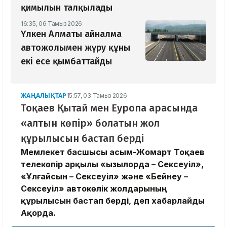
қимылын талқылады
16:35, 06 Тамыз 2026
Үлкен Алматы айналма
автожолымен жүру құны
екі есе қымбаттайды
ЖАҢАЛЫҚТАР
15:57, 03 Тамыз 2026
Тоқаев Қытай мен Еуропа арасында
«алтын көпір» болатын жол
құрылысын бастап берді
Мемлекет басшысы Қасым-Жомарт Тоқаев
телекөпір арқылы «Қызылорда – Сексеуіл»,
«Ұлғайсын – Сексеуіл» және «Бейнеу –
Сексеуіл» автокөлік жолдарының
құрылысын бастап берді, деп хабарлайды
Ақорда.