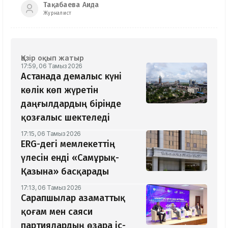
Тақабаева Аида
Журналист
Қазір оқып жатыр
17:59, 06 Тамыз 2026
Астанада демалыс күні
көлік көп жүретін
даңғылдардың бірінде
қозғалыс шектеледі
17:15, 06 Тамыз 2026
ERG-дегі мемлекеттің
үлесін енді «Самұрық-
Қазына» басқарады
17:13, 06 Тамыз 2026
Сарапшылар азаматтық
қоғам мен саяси
партиялардың өзара іс-