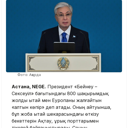
Фото: Ақорда
Астана, NEGE.
Президент «Бейнеу –
Сексеуіл» бағытындағы 800 шақырымдық
жолды Қытай мен Еуропаны жалғайтын
«алтын көпір» деп атады. Оның айтуынша,
бұл жоба Қытай шекарасындағы өткізу
бекеттерін Ақтау, Құрық порттарымен
тікелей байланыстырады. Соның