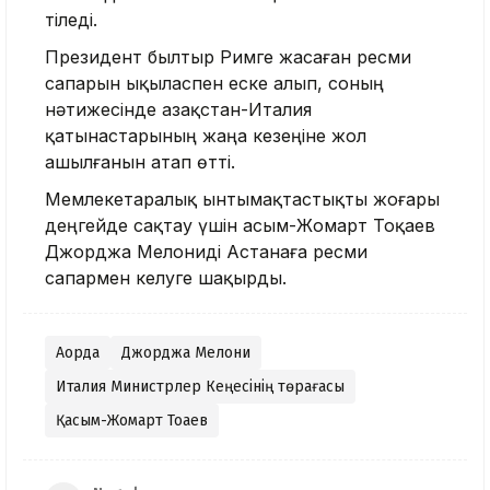
тіледі.
Президент былтыр Римге жасаған ресми
сапарын ықыласпен еске алып, соның
нәтижесінде Қазақстан-Италия
қатынастарының жаңа кезеңіне жол
ашылғанын атап өтті.
Мемлекетаралық ынтымақтастықты жоғары
деңгейде сақтау үшін Қасым-Жомарт Тоқаев
Джорджа Мелониді Астанаға ресми
сапармен келуге шақырды.
Ақорда
Джорджа Мелони
Италия Министрлер Кеңесінің төрағасы
Қасым-Жомарт Тоқаев