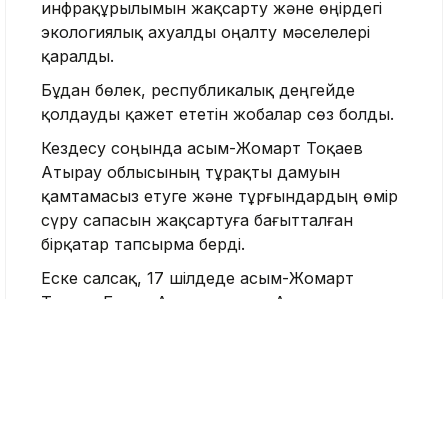
инфрақұрылымын жақсарту және өңірдегі
экологиялық ахуалды оңалту мәселелері
қаралды.
Бұдан бөлек, республикалық деңгейде
қолдауды қажет ететін жобалар сөз болды.
Кездесу соңында Қасым-Жомарт Тоқаев
Атырау облысының тұрақты дамуын
қамтамасыз етуге және тұрғындардың өмір
сүру сапасын жақсартуға бағытталған
бірқатар тапсырма берді.
Еске салсақ, 17 шілдеде Қасым-Жомарт
Тоқаев Болат Ақшолақовты Атырау
облысының әкімі лауазымына
тағайындады
.
Бұған дейін ол энергетика министрі,
Президенттің кеңесшісі, KAZENERGY
қауымдастығының төрағасы болған.