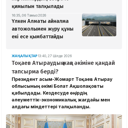
қимылын талқылады
16:35, 06 Тамыз 2026
Үлкен Алматы айналма
автожолымен жүру құны
екі есе қымбаттайды
ЖАҢАЛЫҚТАР
13:40, 27 Шілде 2026
Тоқаев Атыраудың жаңа әкіміне қандай
тапсырма берді?
Президент Қасым-Жомарт Тоқаев Атырау
облысының әкімі Болат Ақшолақовты
қабылдады. Кездесуде өңірдің
әлеуметтік-экономикалық жағдайы мен
алдағы міндеттері талқыланды.