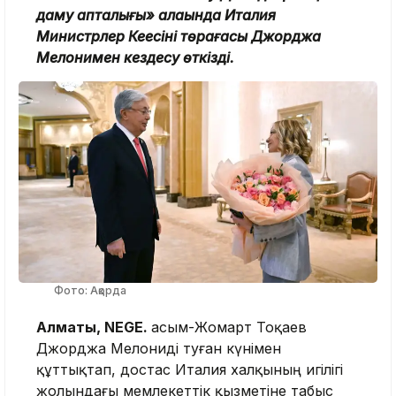
даму апталығы» алаңында Италия
Министрлер Кеңесінің төрағасы Джорджа
Мелонимен кездесу өткізді.
Фото: Ақорда
Алматы, NEGE.
Қасым-Жомарт Тоқаев
Джорджа Мелониді туған күнімен
құттықтап, достас Италия халқының игілігі
жолындағы мемлекеттік қызметіне табыс