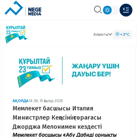
Алматы
+3°C
АҚОРДА
14:39, 15 Қаңтар 2025
Мемлекет басшысы Италия
Министрлер Кеңесінің төрағасы
Джорджа Мелонимен кездесті
Мемлекет басшысы «Абу Дабидің орнықты