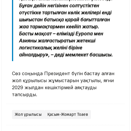
Бұған дейін негізінен солтүстіктен
оңтүстікке тартылған көлік желілері енді
шығыстан батысқа қарай бағытталған
жаңа тармақтармен кеңейіп жатыр.
Басты мақсат – елімізді Еуропа мен
Азияны жалғастыратын жетекші
логистикалық желінің біріне
айналдыру», – деді мемлекет басшысы.
Сөз соңында Президент бүгін бастау алған
жол құрылысы жұмыстарын уақтылы, яғни
2029 жылдан кешіктірмей аяқтауды
тапсырды.
Жол құрылысы
Қасым-Жомарт Тоқаев