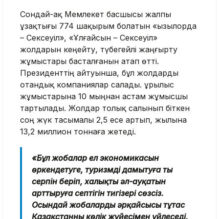
Сондай-ақ Мемлекет басшысы жалпы
ұзақтығы 774 шақырым болатын «Қызылорда
– Сексеуіл», «Ұлғайсын – Сексеуіл»
жолдарын кеңейту, түбегейлі жаңғырту
жұмыстары басталғанын атап өтті.
Президенттің айтуынша, бұл жолдарды
отандық компаниялар салады. Құрылыс
жұмыстарына 10 мыңнан астам жұмысшы
тартылады. Жолдар толық салынып біткен
соң жүк тасымалы 2,5 есе артып, жылына
13,2 миллион тоннаға жетеді.
«Бұл жобалар ел экономикасын
өркендетуге, туризмді дамытуға тың
серпін беріп, халықтың әл-ауқатын
арттыруға септігін тигізері сөзсіз.
Осындай жобалардың әрқайсысы тұтас
Қазақстанның көлік жүйесімен үйлеседі.