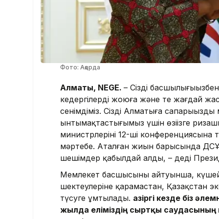
Фото: Ақорда
Алматы, NEGE.
– Сіздің басшылығыңызбе
кедергілерді жоюға және тең жағдай жа
сенімдіміз. Сіздің Алматыға сапарыңызды
ынтымақтастығымыз үшін өзіңізге ризаш
министрлерінің 12-ші конференциясына т
мәртебе. Аталған жиын барысында ДСҰ
шешімдер қабылдай алды, – деді Прези
Мемлекет басшысының айтуынша, күшей
шектеулеріне қарамастан, Қазақстан э
түсуге ұмтылады.
Қазіргі кезде біз әл
жылда еліміздің сыртқы саудасының к