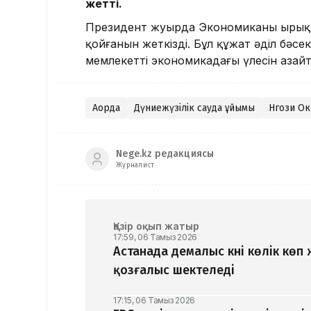
жетті.
Президент жуырда Экономиканы ырықт
қойғанын жеткізді. Бұл құжат әділ бәсек
мемлекеттің экономикадағы үлесін азай
Ақорда
Дүниежүзілік сауда ұйымы
Нгози О
Nege.kz редакциясы
Журналист
Қазір оқып жатыр
17:59, 06 Тамыз 2026
Астанада демалыс күні көлік көп
қозғалыс шектеледі
17:15, 06 Тамыз 2026