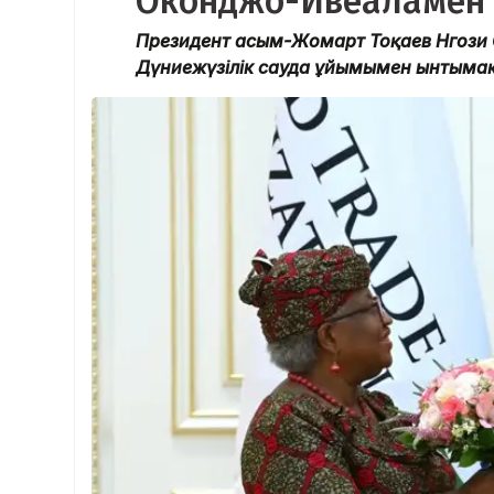
Оконджо-Ивеаламен 
Президент Қасым-Жомарт Тоқаев Нгози О
Дүниежүзілік сауда ұйымымен ынтымақт