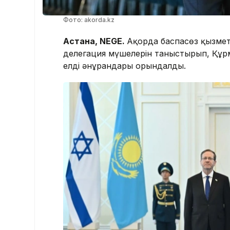
Фото: akorda.kz
Астана, NEGE.
Ақорда баспасөз қызметі
делегация мүшелерін таныстырып, Құрме
елдің әнұрандары орындалды.