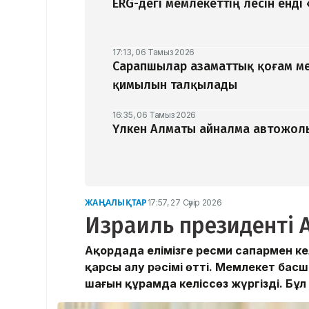
ERG-дегі мемлекеттің үлесін ен
17:13, 06 Тамыз 2026
Сарапшылар азаматтық қоғам ме
қимылын талқылады
16:35, 06 Тамыз 2026
Үлкен Алматы айналма автожолы
ЖАҢАЛЫҚТАР
17:57, 27 Сәуір 2026
Израиль президенті А
Ақордада елімізге ресми сапармен к
қарсы алу рәсімі өтті. Мемлекет бас
шағын құрамда келіссөз жүргізді. Бұ