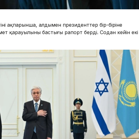
нің ақпарынша, алдымен президенттер бір-біріне
т қарауылының бастығы рапорт берді. Содан кейін екі