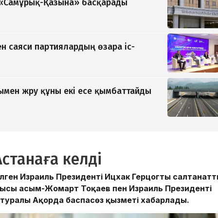
ді «Самұрық-Қазына» басқарады
н саяси партиялардың өзара іс-
мен жүру құны екі есе қымбаттайды
станаға келді
елген Израиль Президенті Ицхак Герцогты салтанат
шысы Қасым-Жомарт Тоқаев пен Израиль Президенті
л туралы Ақорда баспасөз қызметі хабарлады.