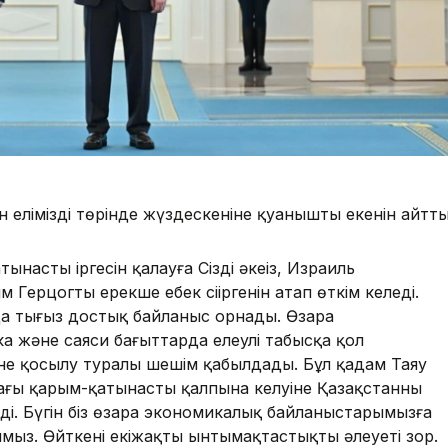
ліміздің төрінде жүздескеніне қуанышты екенін айтты
ынастың іргесін қалауға Сіздің әкеңіз, Израиль
Герцогтың ерекше еңбек сіңіргенін атап өткім келеді.
да тығыз достық байланыс орнады. Өзара
а және саяси бағыттарда елеулі табысқа қол
ріне қосылу туралы шешім қабылдады. Бұл қадам Таяу
ғы қарым-қатынастың қалпына келуіне Қазақстанның
еді. Бүгін біз өзара экономикалық байланыстарымызға
мыз. Өйткені екіжақты ынтымақтастықтың әлеуеті зор.