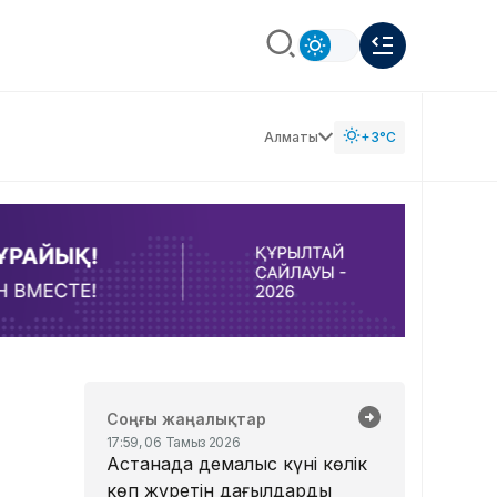
Алматы
+3°C
Соңғы жаңалықтар
17:59, 06 Тамыз 2026
Астанада демалыс күні көлік
көп жүретін даңғылдардың