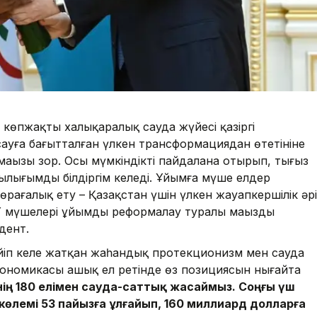
н көпжақты халықаралық сауда жүйесі қазіргі
сауға бағытталған үлкен трансформациядан өтетініне
ң маңызы зор. Осы мүмкіндікті пайдалана отырып, тығыз
ылығымды білдіргім келеді. Ұйымға мүше елдер
өрағалық ету – Қазақстан үшін үлкен жауапкершілік әрі
 мүшелері ұйымды реформалау туралы маңызды
дент.
іп келе жатқан жаһандық протекционизм мен сауда
кономикасы ашық ел ретінде өз позициясын нығайта
емнің 180 елімен сауда-саттық жасаймыз. Соңғы үш
өлемі 53 пайызға ұлғайып, 160 миллиард долларға