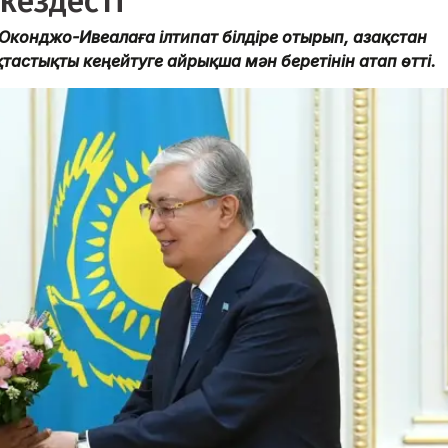
кездесті
конджо-Ивеалаға ілтипат білдіре отырып, Қазақстан
астықты кеңейтуге айрықша мән беретінін атап өтті.