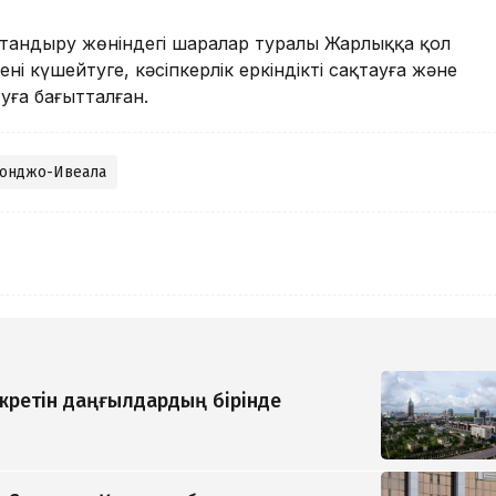
андыру жөніндегі шаралар туралы Жарлыққа қол
ені күшейтуге, кәсіпкерлік еркіндікті сақтауға және
туға бағытталған.
конджо-Ивеала
 жүретін даңғылдардың бірінде