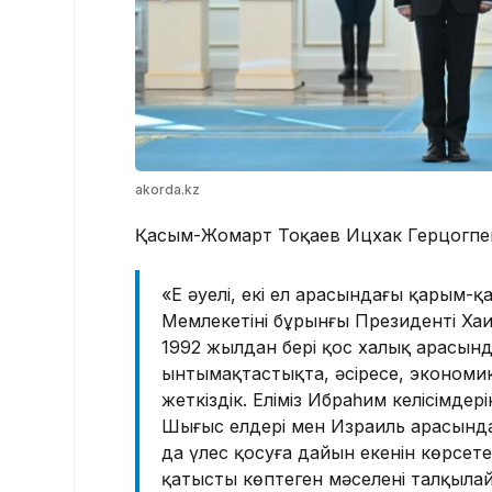
akorda.kz
Қасым-Жомарт Тоқаев Ицхак Герцогпен е
«Ең әуелі, екі ел арасындағы қарым-қат
Мемлекетінің бұрынғы Президенті Хаим 
1992 жылдан бері қос халық арасын
ынтымақтастықта, әсіресе, экономик
жеткіздік. Еліміз Ибраһим келісімде
Шығыс елдері мен Израиль арасында
да үлес қосуға дайын екенін көрсет
қатысты көптеген мәселені талқылай