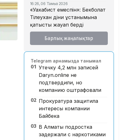
16:26, 06 Тамыз 2026
«Уахабист емеспін»: Бекболат
Тілеухан діни ұстанымына
қатысты жауап берді
14:52, 06 Тамыз 2026
Барлық жаңалықтар
Қазақстанда 2 млн теңге
жалақы қай саланың
мамандарына ұсынылады?
Telegram арнамызда танымал
14:05, 06 Тамыз 2026
01
Утечку 4,2 млн записей
Астанада жолаушы мінген
Daryn.online не
ұшқышсыз әуе таксиі алғаш
подтвердили, но
рет көкке көтерілді
компанию оштрафовали
12:33, 06 Тамыз 2026
02
Отбасы банк ипотека
Прокуратура защитила
бойынша ескі үйлерге
интересы компании
қойылатын талаптарды
Байбека
жеңілдетті
03
В Алматы подростка
12:28, 06 Тамыз 2026
задержали с наркотиками
​FIDE үшін бәсеке: Турловтың