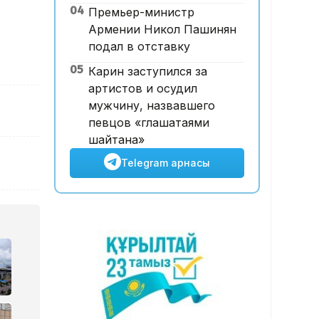
04
Премьер-министр
жеңісі Қазақстанның беделін
Армении Никол Пашинян
арттыра ма?
подал в отставку
05
Карин заступился за
артистов и осудил
мужчину, назвавшего
певцов «глашатаями
шайтана»
Telegram арнасы