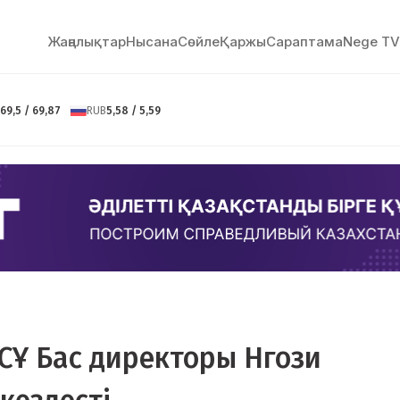
Жаңалықтар
Нысана
Сөйлe
Қаржы
Сараптама
Nege TV
69,5 / 69,87
RUB
5,58 / 5,59
СҰ Бас директоры Нгози