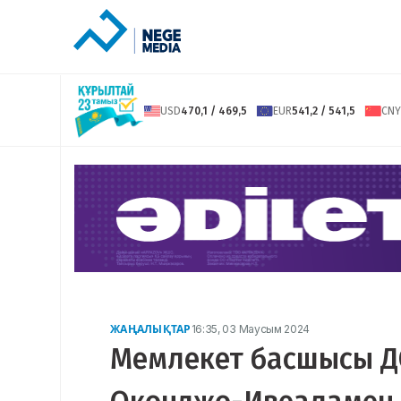
USD
470,1 / 469,5
EUR
541,2 / 541,5
CNY
ЖАҢАЛЫҚТАР
16:35, 03 Маусым 2024
Мемлекет басшысы Д