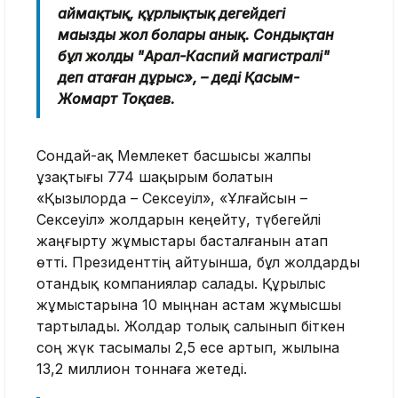
аймақтық, құрлықтық деңгейдегі
маңызды жол болары анық. Сондықтан
бұл жолды "Арал-Каспий магистралі"
деп атаған дұрыс», – деді Қасым-
Жомарт Тоқаев.
Сондай-ақ Мемлекет басшысы жалпы
ұзақтығы 774 шақырым болатын
«Қызылорда – Сексеуіл», «Ұлғайсын –
Сексеуіл» жолдарын кеңейту, түбегейлі
жаңғырту жұмыстары басталғанын атап
өтті. Президенттің айтуынша, бұл жолдарды
отандық компаниялар салады. Құрылыс
жұмыстарына 10 мыңнан астам жұмысшы
тартылады. Жолдар толық салынып біткен
соң жүк тасымалы 2,5 есе артып, жылына
13,2 миллион тоннаға жетеді.