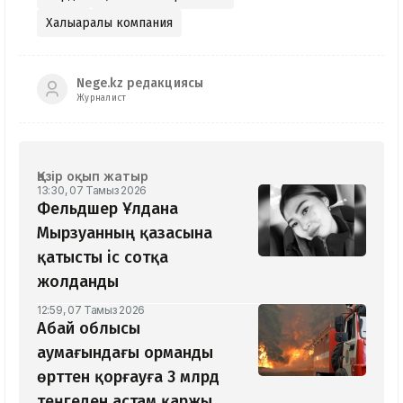
Халықаралық компания
Nege.kz редакциясы
Журналист
Қазір оқып жатыр
13:30, 07 Тамыз 2026
Фельдшер Ұлдана
Мырзуанның қазасына
қатысты іс сотқа
жолданды
12:59, 07 Тамыз 2026
Абай облысы
аумағындағы орманды
өрттен қорғауға 3 млрд
теңгеден астам қаржы