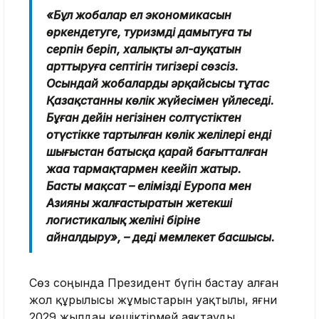
«Бұл жобалар ел экономикасын
өркендетуге, туризмді дамытуға тың
серпін беріп, халықтың әл-ауқатын
арттыруға септігін тигізері сөзсіз.
Осындай жобалардың әрқайсысы тұтас
Қазақстанның көлік жүйесімен үйлеседі.
Бұған дейін негізінен солтүстіктен
оңтүстікке тартылған көлік желілері енді
шығыстан батысқа қарай бағытталған
жаңа тармақтармен кеңейіп жатыр.
Басты мақсат – елімізді Еуропа мен
Азияны жалғастыратын жетекші
логистикалық желінің біріне
айналдыру», – деді мемлекет басшысы.
Сөз соңында Президент бүгін бастау алған
жол құрылысы жұмыстарын уақтылы, яғни
2029 жылдан кешіктірмей аяқтауды