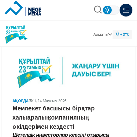
Алматы
+3°C
АҚОРДА
15:11, 24 Маусым 2025
Мемлекет басшысы бірқатар
халықаралық компанияның
өкілдерімен кездесті
Шетелдік инвесторлар кеңесінің отырысы