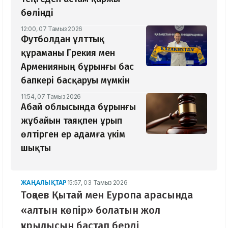
бөлінді
12:00, 07 Тамыз 2026
Футболдан ұлттық
құраманы Грекия мен
Арменияның бұрынғы бас
бапкері басқаруы мүмкін
11:54, 07 Тамыз 2026
Абай облысында бұрынғы
жұбайын таяқпен ұрып
өлтірген ер адамға үкім
шықты
ЖАҢАЛЫҚТАР
15:57, 03 Тамыз 2026
Тоқаев Қытай мен Еуропа арасында
«алтын көпір» болатын жол
құрылысын бастап берді