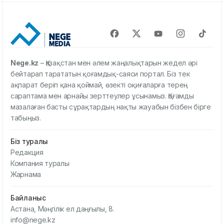
Nege.kz
– Қазақстан мен әлем жаңалықтарын жедел әрі
бейтарап тарататын қоғамдық-саяси портал. Біз тек
ақпарат беріп қана қоймай, өзекті оқиғаларға терең
сараптама мен арнайы зерттеулер ұсынамыз. Қоғамды
мазалаған басты сұрақтардың нақты жауабын бізбен бірге
табыңыз.
Біз туралы
Редакция
Компания туралы
Жарнама
Байланыс
Астана, Мәңгілік ел даңғылы, 8.
info@nege.kz