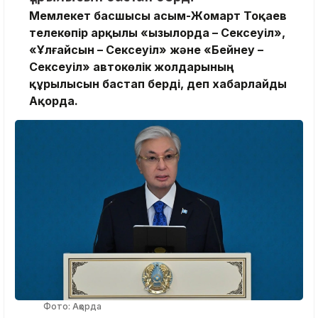
Мемлекет басшысы Қасым-Жомарт Тоқаев
телекөпір арқылы «Қызылорда – Сексеуіл»,
«Ұлғайсын – Сексеуіл» және «Бейнеу –
Сексеуіл» автокөлік жолдарының
құрылысын бастап берді, деп хабарлайды
Ақорда.
Фото: Ақорда