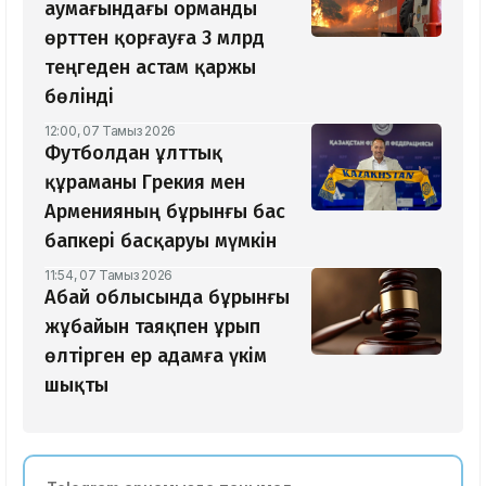
аумағындағы орманды
өрттен қорғауға 3 млрд
теңгеден астам қаржы
бөлінді
12:00, 07 Тамыз 2026
Футболдан ұлттық
құраманы Грекия мен
Арменияның бұрынғы бас
бапкері басқаруы мүмкін
11:54, 07 Тамыз 2026
Абай облысында бұрынғы
жұбайын таяқпен ұрып
өлтірген ер адамға үкім
шықты