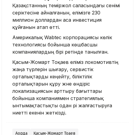
Қазақстанның теміржол саласындағы сенімі
серіктесіне айналғанын, елімізге 230
миллион доллардан аса инвестиция
құйғанын атап өтті.
Америкалық Wabtec корпорациясы көлік
технологиясы бойынша көшбасшы
компаниялардың бірі ретінде танылған.
Қасым-Жомарт Тоқаев еліміз локомотивтің
жаңа түрлерін шығару, сервистік
орталықтарды кеңейту, біліктілік
орталықтарын құру және өндіріс
локализациясын арттыру бағыттары
бойынша компаниямен стратегиялық
ынтымақтастықты одан әрі жалғастыруға
ниетті екенін жеткізді.
Ақорда
Қасым-Жомарт Тоқаев