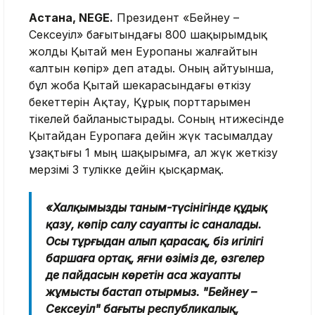
Астана, NEGE.
Президент «Бейнеу –
Сексеуіл» бағытындағы 800 шақырымдық
жолды Қытай мен Еуропаны жалғайтын
«алтын көпір» деп атады. Оның айтуынша,
бұл жоба Қытай шекарасындағы өткізу
бекеттерін Ақтау, Құрық порттарымен
тікелей байланыстырады. Соның нәтижесінде
Қытайдан Еуропаға дейін жүк тасымалдау
ұзақтығы 1 мың шақырымға, ал жүк жеткізу
мерзімі 3 тәулікке дейін қысқармақ.
«Халқымыздың таным-түсінігінде құдық
қазу, көпір салу сауапты іс саналады.
Осы тұрғыдан алып қарасақ, біз игілігі
баршаға ортақ, яғни өзіміз де, өзгелер
де пайдасын көретін аса жауапты
жұмысты бастап отырмыз. "Бейнеу –
Сексеуіл" бағыты республикалық,