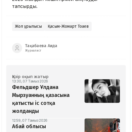
тапсырды.
Жол құрылысы
Қасым-Жомарт Тоқаев
Тақабаева Аида
Журналист
Қазір оқып жатыр
13:30, 07 Тамыз 2026
Фельдшер Ұлдана
Мырзуанның қазасына
қатысты іс сотқа
жолданды
12:59, 07 Тамыз 2026
Абай облысы