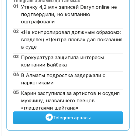
Telegram арнамызда танымал
01
Утечку 4,2 млн записей Daryn.online не
подтвердили, но компанию
оштрафовали
02
«Не контролировал должным образом»:
владелец «Центра плова» дал показания
в суде
03
Прокуратура защитила интересы
компании Байбека
04
В Алматы подростка задержали с
наркотиками
05
Карин заступился за артистов и осудил
мужчину, назвавшего певцов
«глашатаями шайтана»
Telegram арнасы