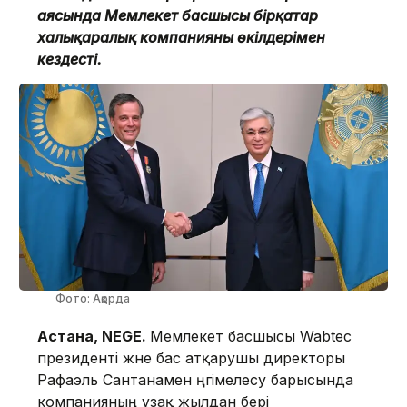
аясында Мемлекет басшысы бірқатар
халықаралық компанияның өкілдерімен
кездесті.
Фото: Ақорда
Астана, NEGE.
Мемлекет басшысы Wabtec
президенті және бас атқарушы директоры
Рафаэль Сантанамен әңгімелесу барысында
компанияның ұзақ жылдан бері