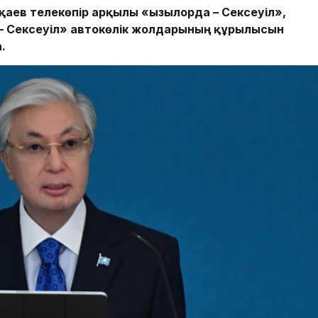
ев телекөпір арқылы «Қызылорда – Сексеуіл»,
 – Сексеуіл» автокөлік жолдарының құрылысын
.