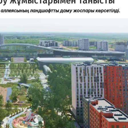
ру жұмыстарымен танысты
аллеясының ландшафтты даму жоспары көрсетілді.