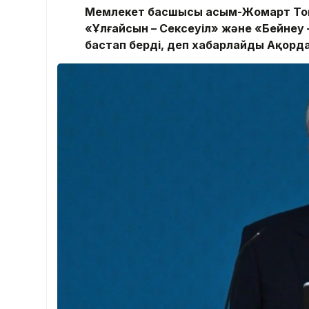
Мемлекет басшысы Қасым-Жомарт Тоқа
«Ұлғайсын – Сексеуіл» және «Бейнеу
бастап берді, деп хабарлайды Ақорда