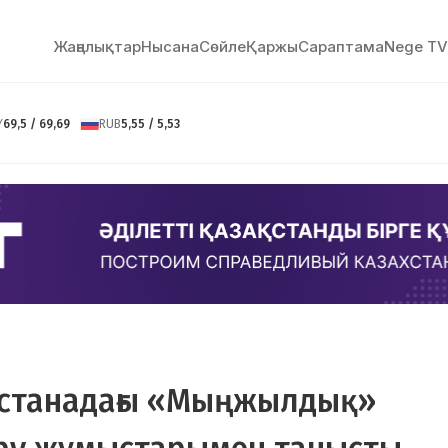
Жаңалықтар
Нысана
Сөйлe
Қаржы
Сараптама
Nege TV
Y
69,5 / 69,69
RUB
5,55 / 5,53
станадағы «Мыңжылдық»