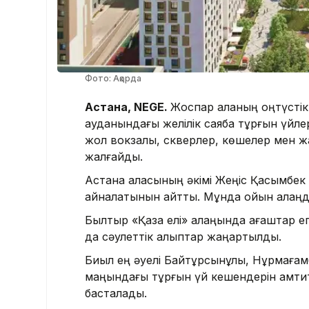
Фото: Ақорда
Астана, NEGE.
Жоспар қаланың оңтүстік
ауданындағы желілік саябақ тұрғын үйле
жол вокзалы, скверлер, көшелер мен 
жалғайды.
Астана қаласының әкімі Жеңіс Қасымбек
айналатынын айтты. Мұнда ойын алаңд
Былтыр «Қазақ елі» алаңында ағаштар егі
да сәулеттік қалыптар жаңартылды.
Биыл ең әуелі Байтұрсынұлы, Нұрмағам
маңындағы тұрғын үй кешендерін қамти
басталады.