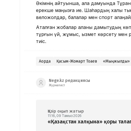
Әкімнің айтуынша, қала дамуында Тұра
ерекше маңызға ие. Шаһардың халық ты
веложолдар, балалар мен спорт алаңқа
Аталған жобалар қаланы дамытудың көп
тұрғын үй, жұмыс, қызмет көрсету мен р
тиіс.
Ақорда
Қасым-Жомарт Тоқаев
«Мыңжылдық» 
Nege.kz редакциясы
Журналист
Қазір оқып жатыр
11:16, 09 Тамыз 2026
«Қазақстан халқына» қоры талап