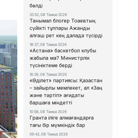
бөлді
20:52, 08 Тамыз 2026
Танымал блогер Тоқаевтың
сүйікті тұлпары Ақжанды
алғаш рет кең далада түсірді
18:37, 08 Тамыз 2026
«Астана» баскетбол клубы
жабыла ма? Министрлік
түсініктеме берді
16:29, 08 Тамыз 2026
«Әділет» партиясы: Қазақстан
– зайырлы мемлекет, ал «Заң
және тәртіп» қағидаты
баршаға міндетті
10:58, 08 Тамыз 2026
Грантқа іліге алмағандарға
тағы бір мүмкіндік бар
09:42, 08 Тамыз 2026