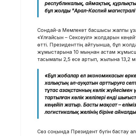
республикалық, аймақтық, құрлықты
бұл жолды "Арал-Каспий магистралі"
Сондай-ақ Мемлекет басшысы жалпы ұза
«Ұлғайсын – Сексеуіл» жолдарын кеңей
өтті. Президенттің айтуынша, бұл жол
жұмыстарына 10 мыңнан астам жұмысшы
тасымалы 2,5 есе артып, жылына 13,2 м
«Бұл жобалар ел экономикасын өркен
халықтың әл-ауқатын арттыруға септ
тұтас Қазақстанның көлік жүйесімен ү
тартылған көлік желілері енді шығы
кеңейіп жатыр. Басты мақсат – елім
логистикалық желінің біріне айналд
Сөз соңында Президент бүгін бастау ал