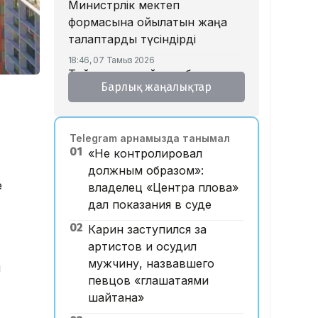
Министрлік мектеп
формасына қойылатын жаңа
талаптарды түсіндірді
18:46, 07 Тамыз 2026
Тойда уағыз айтып, басы
Барлық жаңалықтар
дауға қалған ақсақалдың қызы
Тоқаевқа үндеу жасады
17:47, 07 Тамыз 2026
Telegram арнамызда танымал
«Ресейден жеткізілген»:
01
«Не контролировал
Алматыда жалған көлік
должным образом»:
нөмірлерін сатқан тұрғын
е
владелец «Центра плова»
ұсталды
дал показания в суде
17:29, 07 Тамыз 2026
02
ЕҮАК отырысында
Карин заступился за
электрондық сауда туралы
артистов и осудил
келісімге қол қойылды
мужчину, назвавшего
ы
певцов «глашатаями
16:49, 07 Тамыз 2026
Алматыдағы «Байсат»
шайтана»
базары аукционда 24,7 млрд