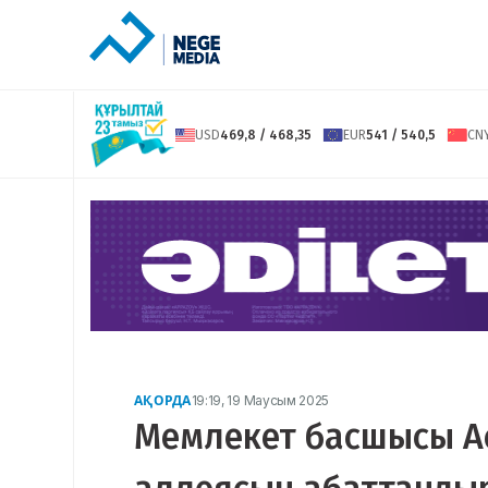
USD
469,8 / 468,35
EUR
541 / 540,5
CN
АҚОРДА
19:19, 19 Маусым 2025
Мемлекет басшысы А