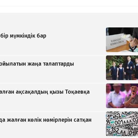
бір мүмкіндік бар
қойылатын жаңа талаптарды
қалған ақсақалдың қызы Тоқаевқа
да жалған көлік нөмірлерін сатқан