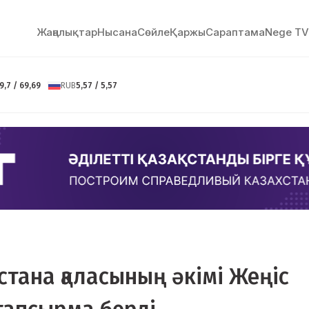
Жаңалықтар
Нысана
Сөйлe
Қаржы
Сараптама
Nege TV
9,7 / 69,69
RUB
5,57 / 5,57
тана қаласының әкімі Жеңіс