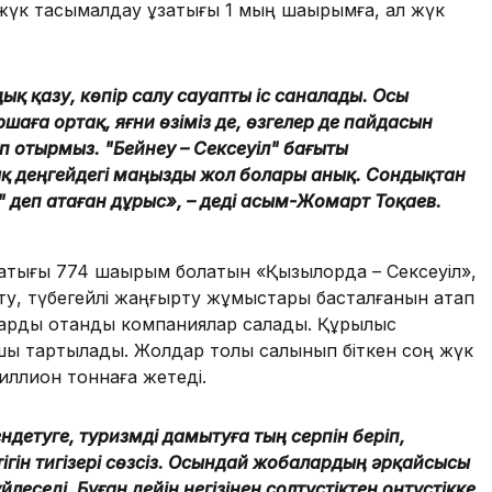
жүк тасымалдау ұзақтығы 1 мың шақырымға, ал жүк
ық қазу, көпір салу сауапты іс саналады. Осы
аршаға ортақ, яғни өзіміз де, өзгелер де пайдасын
 отырмыз. "Бейнеу – Сексеуіл" бағыты
қ деңгейдегі маңызды жол болары анық. Сондықтан
 деп атаған дұрыс», – деді Қасым-Жомарт Тоқаев.
қтығы 774 шақырым болатын «Қызылорда – Сексеуіл»,
ту, түбегейлі жаңғырту жұмыстары басталғанын атап
дарды отандық компаниялар салады. Құрылыс
 тартылады. Жолдар толық салынып біткен соң жүк
иллион тоннаға жетеді.
детуге, туризмді дамытуға тың серпін беріп,
ігін тигізері сөзсіз. Осындай жобалардың әрқайсысы
йлеседі. Бұған дейін негізінен солтүстіктен оңтүстікке