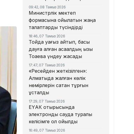
09:42, 08 Тамыз 2026
Министрлік мектеп
формасына қойылатын жаңа
талаптарды түсіндірді
18:46, 07 Тамыз 2026
Тойда уағыз айтып, басы
дауға қалған ақсақалдың қызы
Тоқаевқа үндеу жасады
17:47, 07 Тамыз 2026
«Ресейден жеткізілген»:
Алматыда жалған көлік
нөмірлерін сатқан тұрғын
ұсталды
17:29, 07 Тамыз 2026
ЕҮАК отырысында
электрондық сауда туралы
келісімге қол қойылды
16:49, 07 Тамыз 2026