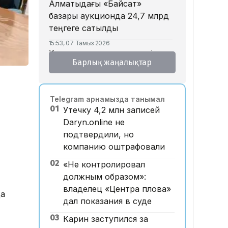
Алматыдағы «Байсат»
базары аукционда 24,7 млрд
теңгеге сатылды
15:53, 07 Тамыз 2026
Қазақстанда аукцион өткізу
Барлық жаңалықтар
тәртібі өзгертілмек: кепілдік
жарна құны қымбаттайды
15:11, 07 Тамыз 2026
Telegram арнамызда танымал
Мемлекеттік грант
01
Утечку 4,2 млн записей
иегерлерінің тізімі
Daryn.online не
жарияланды: 75 мыңнан
подтвердили, но
астам талапкер тегін білім
компанию оштрафовали
алады
02
«Не контролировал
14:45, 07 Тамыз 2026
Ұлттық валютаны инфляция
должным образом»:
қарқынының баяулауы қолдап
владелец «Центра плова»
да
отыр – сарапшылар
дал показания в суде
13:30, 07 Тамыз 2026
03
Карин заступился за
Фельдшер Ұлдана