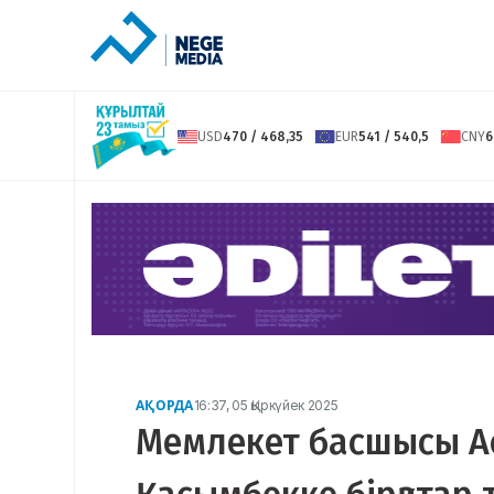
USD
470 / 468,35
EUR
541 / 540,5
CNY
6
АҚОРДА
16:37, 05 Қыркүйек 2025
Мемлекет басшысы Ас