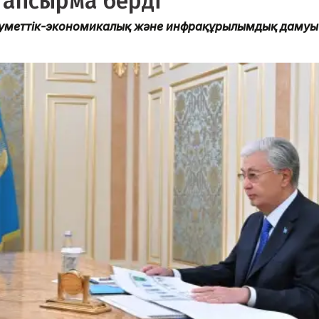
тапсырма берді
еуметтік-экономикалық және инфрақұрылымдық дамуы