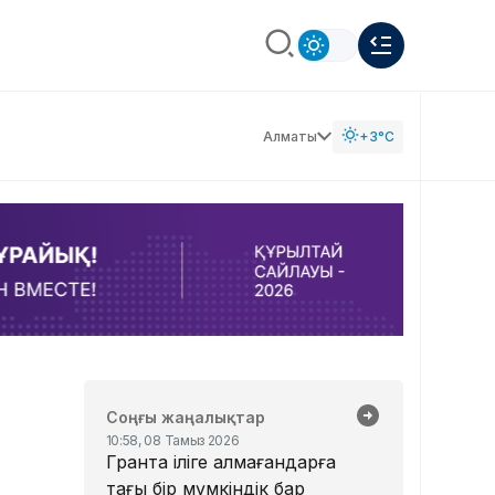
Алматы
+3°C
Соңғы жаңалықтар
10:58, 08 Тамыз 2026
Грантқа іліге алмағандарға
тағы бір мүмкіндік бар