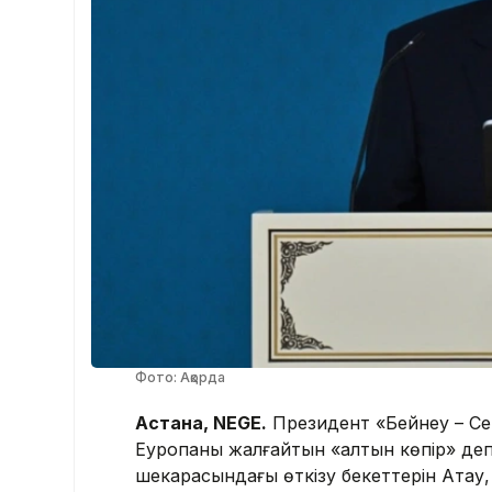
Фото: Ақорда
Астана, NEGE.
Президент «Бейнеу – Се
Еуропаны жалғайтын «алтын көпір» де
шекарасындағы өткізу бекеттерін Ақтау