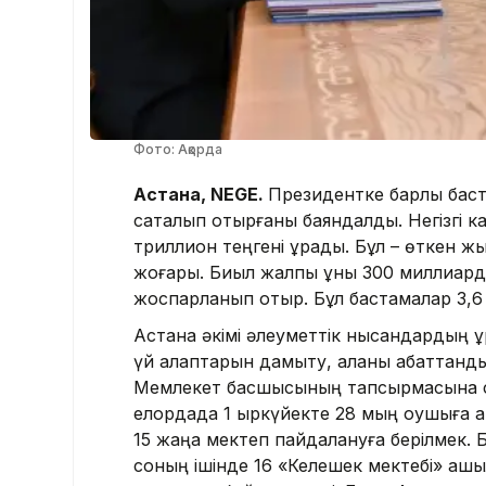
Фото: Ақорда
Астана, NEGE.
Президентке барлық бас
сақталып отырғаны баяндалды. Негізгі к
триллион теңгені құрады. Бұл – өткен 
жоғары. Биыл жалпы құны 300 миллиард
жоспарланып отыр. Бұл бастамалар 3,6
Астана әкімі әлеуметтік нысандардың қ
үй алаптарын дамыту, қаланы абаттан
Мемлекет басшысының тапсырмасына са
елордада 1 қыркүйекте 28 мың оқушыға 
15 жаңа мектеп пайдалануға берілмек. 
соның ішінде 16 «Келешек мектебі» аш