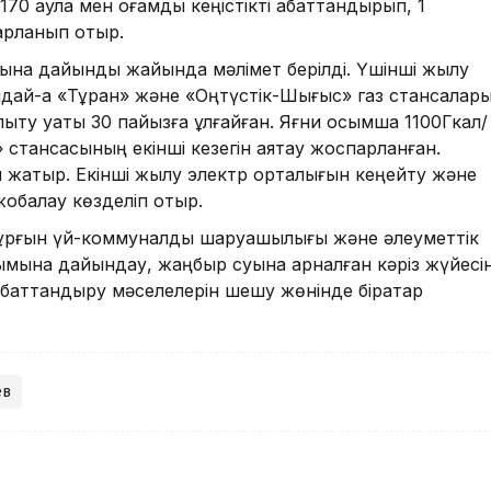
70 аула мен қоғамдық кеңістікті абаттандырып, 1
арланып отыр.
на дайындық жайында мәлімет берілді. Үшінші жылу
ондай-ақ «Тұран» және «Оңтүстік-Шығыс» газ стансалар
ту қуаты 30 пайызға ұлғайған. Яғни қосымша 1100Гкал/
» стансасының екінші кезегін аяқтау жоспарланған.
 жатыр. Екінші жылу электр орталығын кеңейту және
жобалау көзделіп отыр.
ұрғын үй-коммуналдық шаруашылығы және әлеуметтік
мына дайындау, жаңбыр суына арналған кәріз жүйесі
баттандыру мәселелерін шешу жөнінде бірқатар
ев