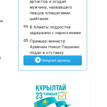
артистов и осудил
Мырзуанның қазасына қатысты
мужчину, назвавшего
іс сотқа жолданды
певцов «глашатаями
шайтана»
ын
04
В Алматы подростка
задержали с наркотиками
05
Премьер-министр
Армении Никол Пашинян
подал в отставку
н
Telegram арнасы