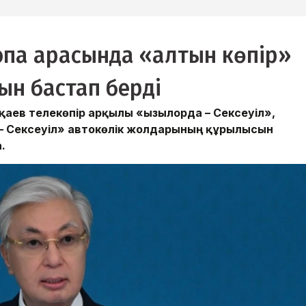
ропа арасында «алтын көпір»
ын бастап берді
ев телекөпір арқылы «Қызылорда – Сексеуіл»,
 – Сексеуіл» автокөлік жолдарының құрылысын
.