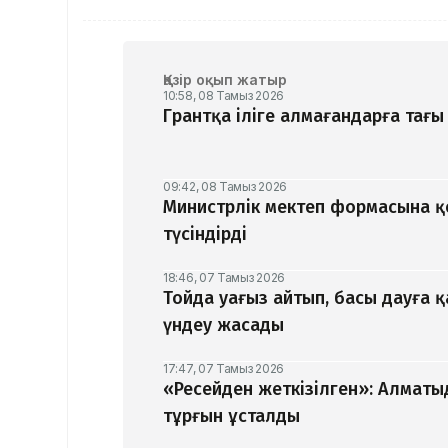
Қазір оқып жатыр
10:58, 08 Тамыз 2026
Грантқа іліге алмағандарға тағы 
09:42, 08 Тамыз 2026
Министрлік мектеп формасына 
түсіндірді
18:46, 07 Тамыз 2026
Тойда уағыз айтып, басы дауға 
үндеу жасады
17:47, 07 Тамыз 2026
«Ресейден жеткізілген»: Алматы
тұрғын ұсталды