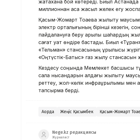
жатақхана бой көтереді. Биыл Астанада 1
миллионнан аса жасыл желек егу жосп
Қасым-Жомарт Тоқаевқа жылыту маусымы
электр орталығының бірінші кезегін, с
пайдалануға беру арқылы шаһардың жылы
сағат қуат өндіре бастады. Биыл «Тұран
«Тельман» стансасының құрылысы жүріп
«Оңтүстік-Батыс» газ жылу стансасын 
Кездесу соңында Мемлекет басшысы т
сала нысандарын алдағы жылыту маусы
реттеу, жол-көлік инфрақұрылымы мен а
тапсырма берді.
Ақорда
Жеңіс Қасымбек
Қасым-Жомарт Тоқа
Nege.kz редакциясы
Журналист