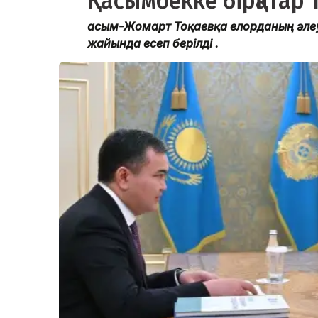
Қасымбекке бірқатар 
Қасым-Жомарт Тоқаевқа елорданың әл
жайында есеп берілді .