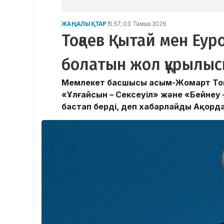
ЖАҢАЛЫҚТАР
15:57, 03 Тамыз 2026
Тоқаев Қытай мен Еу
болатын жол құрылыс
Мемлекет басшысы Қасым-Жомарт Тоқа
«Ұлғайсын – Сексеуіл» және «Бейнеу
бастап берді, деп хабарлайды Ақорда