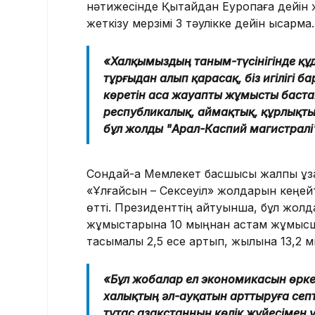
нәтижесінде Қытайдан Еуропаға дейін 
жеткізу мерзімі 3 тәулікке дейін қысқармақ.
«Халқымыздың таным-түсінігінде құд
тұрғыдан алып қарасақ, біз игілігі б
көретін аса жауапты жұмысты бастап
республикалық, аймақтық, құрлықты
бұл жолды "Арал-Каспий магистралі"
Сондай-ақ Мемлекет басшысы жалпы ұза
«Ұлғайсын – Сексеуіл» жолдарын кеңей
өтті. Президенттің айтуынша, бұл жол
жұмыстарына 10 мыңнан астам жұмысшы
тасымалы 2,5 есе артып, жылына 13,2 м
«Бұл жобалар ел экономикасын өркен
халықтың әл-ауқатын арттыруға септ
тұтас Қазақстанның көлік жүйесімен ү