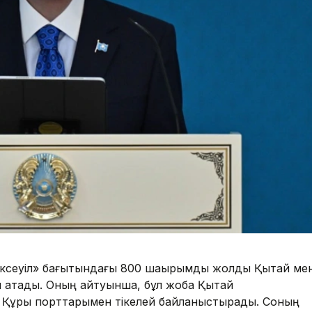
ксеуіл» бағытындағы 800 шақырымдық жолды Қытай ме
п атады. Оның айтуынша, бұл жоба Қытай
, Құрық порттарымен тікелей байланыстырады. Соның