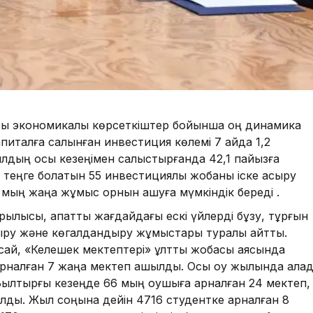
ты экономикалық көрсеткіштер бойынша оң динамика
апиталға салынған инвестиция көлемі 7 айда 1,2
жылдың осы кезеңімен салыстырғанда 42,1 пайызға
 теңге болатын 55 инвестициялық жобаны іске асыру
 мың жаңа жұмыс орнын ашуға мүмкіндік береді .
ұрылысы, апатты жағдайдағы ескі үйлерді бұзу, тұрғын
дыру және көгалдандыру жұмыстары туралы айтты.
й, «Келешек мектептері» ұлттық жобасы аясында
арналған 7 жаңа мектеп ашылды. Осы оқу жылында қала
Былтырғы кезеңде 66 мың оқушыға арналған 24 мектеп,
ылды. Жыл соңына дейін 4716 студентке арналған 8