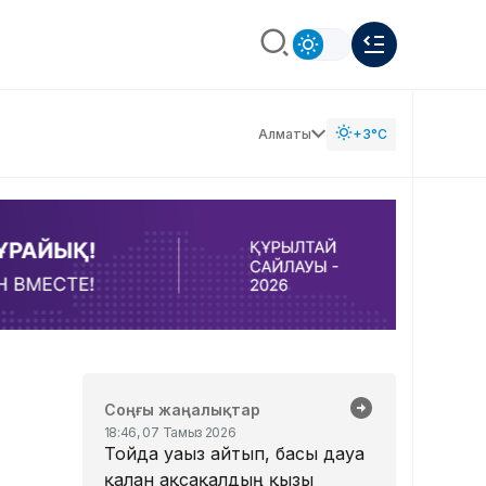
Алматы
+3°C
Соңғы жаңалықтар
18:46, 07 Тамыз 2026
Тойда уағыз айтып, басы дауға
қалған ақсақалдың қызы