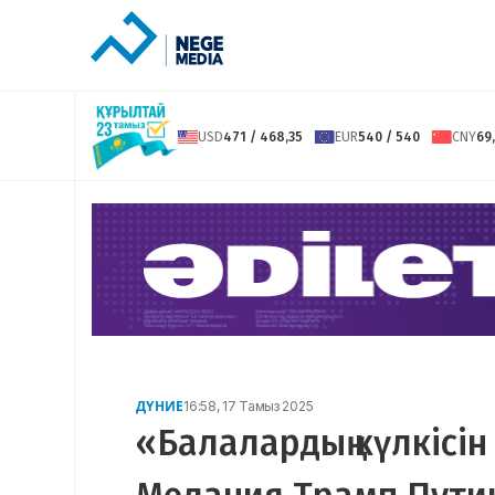
USD
471 / 468,35
EUR
540 / 540
CNY
69,
ДҮНИЕ
16:58, 17 Тамыз 2025
«Балалардың күлкісін