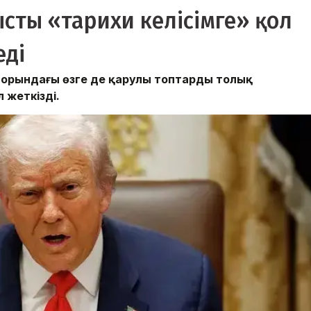
сты «тарихи келісімге» қол
еді
екторындағы өзге де қарулы топтарды толық
 жеткізді.