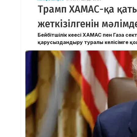
Трамп ХАМАС-қа қаты
жеткізілгенін мәлімд
Бейбітшілік кеңесі ХАМАС пен Газа с
қарусыздандыру туралы келісімге қол