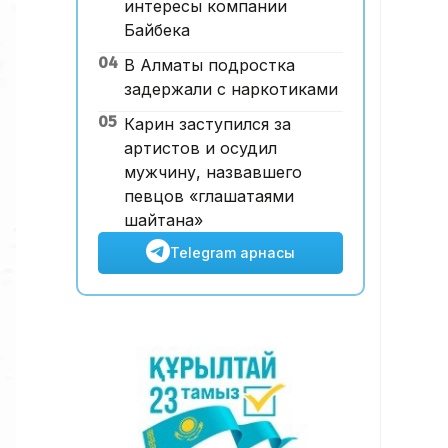
интересы компании
12:00, 07 Тамыз 2026
Байбека
Футболдан ұлттық құраманы
04
В Алматы подростка
Грекия мен Арменияның
задержали с наркотиками
бұрынғы бас бапкері басқаруы
мүмкін
05
Карин заступился за
артистов и осудил
мужчину, назвавшего
певцов «глашатаями
шайтана»
Telegram арнасы