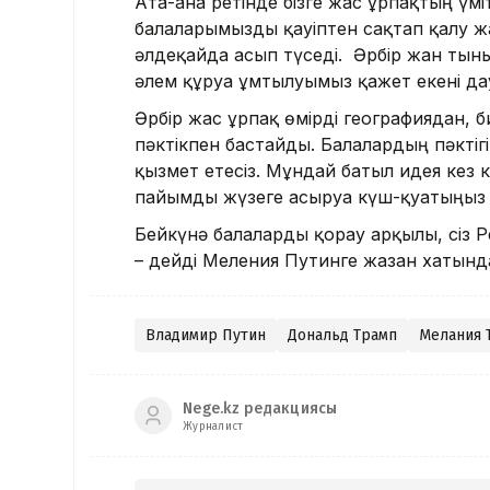
Ата-ана ретінде бізге жас ұрпақтың үм
балаларымызды қауіптен сақтап қалу ж
әлдеқайда асып түседі. Әрбір жан тын
әлем құруға ұмтылуымыз қажет екені да
Әрбір жас ұрпақ өмірді географиядан, 
пәктікпен бастайды. Балалардың пәктігін
қызмет етесіз. Мұндай батыл идея кез 
пайымды жүзеге асыруға күш-қуатыңыз 
Бейкүнә балаларды қорғау арқылы, сіз Р
– дейді Меления Путинге жазған хатынд
Владимир Путин
Дональд Трамп
Мелания 
Nege.kz редакциясы
Журналист