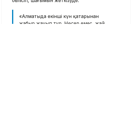
бөлісіп, шағымын жеткізуде.
«Алматыда екінші күн қатарынан
жаңбыр жауып тұр. Нөсер емес, жай
ғана жаңбыр. Екінші күн менің аулам
осындай күйде. Мен бүгін жұмысқа
бармадым, өйткені үйден шыға
алмадым. Бір жақсысы – қашықтан
жұмыс істеуге мүмкіндік бар. Ал қалған
тұрғындар қайтеді?» – дейді желі
қолданушыларының бірі.