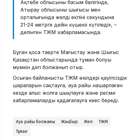
Ақтөбе облысының басым бөлігінде,
Атырау облысының шығысы мен
орталығында желдің екпіні секундына
21-24 метрге дейін күшеюі күтіледі», –
делінген ТЖМ хабарламасында.
Бұған қоса таңертең Маңғыстау және Шығыс
Қазақстан облыстарында тұман болуы
мүмкін деп болжанып отыр.
Осыған байланысты ТЖМ өкілдері қауіпсіздік
шараларын сақтауға, ауа райы нашарлаған
кезде алыс жолға шықпауға және ресми
хабарламаларды қадағалауға кеңес береді.
Ауа райы болжамы
Жаңбыр
Жел
ТЖМ
Тұман