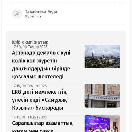
Тақабаева Аида
Журналист
Қазір оқып жатыр
17:59, 06 Тамыз 2026
Астанада демалыс күні
көлік көп жүретін
даңғылдардың бірінде
қозғалыс шектеледі
17:15, 06 Тамыз 2026
ERG-дегі мемлекеттің
үлесін енді «Самұрық-
Қазына» басқарады
17:13, 06 Тамыз 2026
Сарапшылар азаматтық
қоғам мен саяси