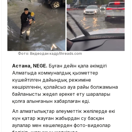
Фото: Видеодан кадр/threads.com
Астана, NEGE.
Бұған дейін қала әкімдігі
Алматыда коммуналдық қызметтер
күшейтілген дайындық режиміне
көшірілгенін, қолайсыз ауа райы болжамына
байланысты жедел әрекет ету шаралары
қолға алынғанын хабарлаған еді.
Ал алматылықтар әлеуметтік желілерде екі
күн қатар жауған жаңбырдан су басқан
аулалар мен көшелерден фото-видеолар