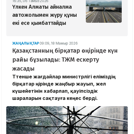
16:35, 06 Тамыз 2026
Үлкен Алматы айналма
автожолымен жүру құны
екі есе қымбаттайды
ЖАҢАЛЫҚТАР
09:09, 18 Мамыр 2026
Қазақстанның бірқатар өңірінде күн
райы бұзылады: ТЖМ ескерту
жасады
Төтенше жағдайлар министрлігі еліміздің
бірқатар өңірінде жаңбыр жауып, жел
күшейетінін хабарлап, қауіпсіздік
шараларын сақтауға кеңес берді.