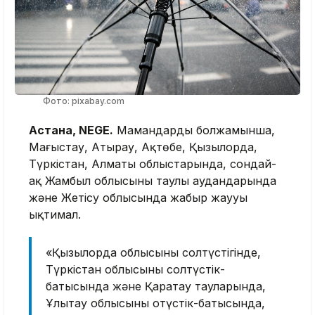
Фото: pixabay.com
Астана, NEGE.
Мамандардың болжамынша,
Маңғыстау, Атырау, Ақтөбе, Қызылорда,
Түркістан, Алматы облыстарында, сондай-
ақ Жамбыл облысының таулы аудандарында
және Жетісу облысында жаңбыр жаууы
ықтимал.
«Қызылорда облысының солтүстігінде,
Түркістан облысының солтүстік-
батысында және Қаратау тауларында,
Ұлытау облысының оңтүстік-батысында,