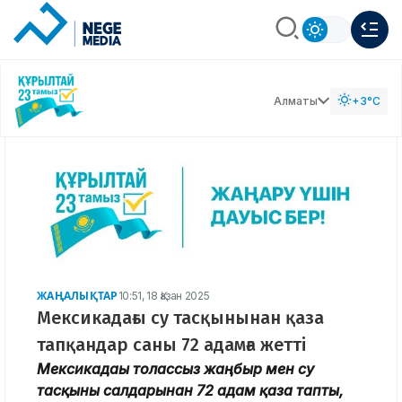
Алматы
+3°C
ЖАҢАЛЫҚТАР
10:51, 18 Қазан 2025
Мексикадағы су тасқынынан қаза
тапқандар саны 72 адамға жетті
Мексикадағы толассыз жаңбыр мен су
тасқыны салдарынан 72 адам қаза тапты,