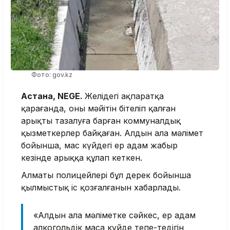
Фото: gov.kz
Астана, NEGE.
Желідегі ақпаратқа
қарағанда, оның мәйітін бітеліп қалған
арықты тазалуға барған коммуналдық
қызметкерлер байқаған. Алдын ала мәлімет
бойынша, мас күйдегі ер адам жаңбыр
кезінде арыққа құлап кеткен.
Алматы полицейлері бұл дерек бойынша
қылмыстық іс қозғалғанын хабарлады.
«Алдын ала мәліметке сәйкес, ер адам
алкогольдік масаң күйде тепе-теңдігін