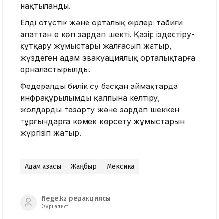
нақтыланды.
Елдің оңтүстік және орталық өңірлері табиғи
апаттан ең көп зардап шекті. Қазір іздестіру-
құтқару жұмыстары жалғасып жатыр,
жүздеген адам эвакуациялық орталықтарға
орналастырылды.
Федералды билік су басқан аймақтарда
инфрақұрылымды қалпына келтіру,
жолдарды тазарту және зардап шеккен
тұрғындарға көмек көрсету жұмыстарын
жүргізіп жатыр.
Адам қазасы
Жаңбыр
Мексика
Nege.kz редакциясы
Журналист