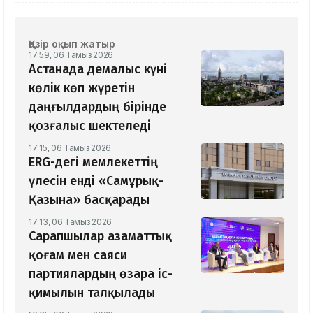
Қазір оқып жатыр
17:59, 06 Тамыз 2026
Астанада демалыс күні
көлік көп жүретін
даңғылдардың бірінде
қозғалыс шектеледі
17:15, 06 Тамыз 2026
ERG-дегі мемлекеттің
үлесін енді «Самұрық-
Қазына» басқарады
17:13, 06 Тамыз 2026
Сарапшылар азаматтық
қоғам мен саяси
партиялардың өзара іс-
қимылын талқылады