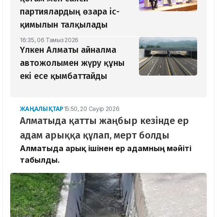
партиялардың өзара іс-
қимылын талқылады
16:35, 06 Тамыз 2026
Үлкен Алматы айналма
автожолымен жүру құны
екі есе қымбаттайды
ЖАҢАЛЫҚТАР
15:50, 20 Сәуір 2026
Алматыда қатты жаңбыр кезінде ер
адам арыққа құлап, мерт болды
Алматыда арық ішінен ер адамның мәйіті
табылды.