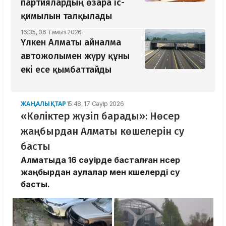
партиялардың өзара іс-
қимылын талқылады
16:35, 06 Тамыз 2026
Үлкен Алматы айналма
автожолымен жүру құны
екі есе қымбаттайды
ЖАҢАЛЫҚТАР
15:48, 17 Сәуір 2026
«Көліктер жүзіп барады»: Нөсер
жаңбырдан Алматы көшелерін су
басты
Алматыда 16 сәуірде басталған нөсер
жаңбырдан аулалар мен көшелерді су
басты.