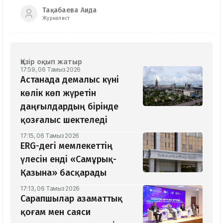
Тақабаева Аида
Журналист
Қазір оқып жатыр
17:59, 06 Тамыз 2026
Астанада демалыс күні
көлік көп жүретін
даңғылдардың бірінде
қозғалыс шектеледі
17:15, 06 Тамыз 2026
ERG-дегі мемлекеттің
үлесін енді «Самұрық-
Қазына» басқарады
17:13, 06 Тамыз 2026
Сарапшылар азаматтық
қоғам мен саяси