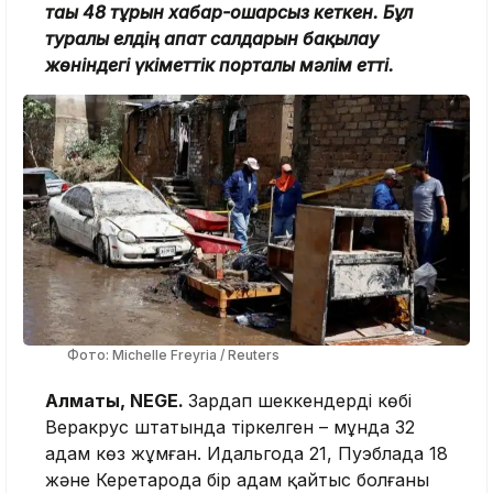
тағы 48 тұрғын хабар-ошарсыз кеткен. Бұл
туралы елдің апат салдарын бақылау
жөніндегі үкіметтік порталы мәлім етті.
Фото: Michelle Freyria / Reuters
Алматы, NEGE.
Зардап шеккендердің көбі
Веракрус штатында тіркелген – мұнда 32
адам көз жұмған. Идальгода 21, Пуэблада 18
және Керетарода бір адам қайтыс болғаны