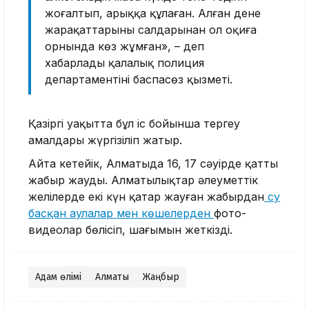
жоғалтып, арыққа құлаған. Алған дене
жарақаттарының салдарынан ол оқиға
орнында көз жұмған», – деп
хабарлады қалалық полиция
департаментінің баспасөз қызметі.
Қазіргі уақытта бұл іс бойынша тергеу
амалдары жүргізіліп жатыр.
Айта кетейік, Алматыда 16, 17 сәуірде қатты
жаңбыр жауды. Алматылықтар әлеуметтік
желілерде екі күн қатар жауған жаңбырдан
су
басқан аулалар мен көшелерден
фото-
видеолар бөлісіп, шағымын жеткізді.
Адам өлімі
Алматы
Жаңбыр