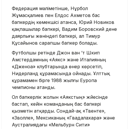
Федерация мәліметінше, Нұрбол
Жұмасқалиев пен Елдос Ахметов бас
бапкердің көмекшісі атанса, Юрий Новиков
қақпашылар бапкері, Вадим Боровский дене
даярлығы жөніндегі бапкері, ал Тимур
Құсайынов сарапшы бапкер болады.
Футболшы ретінде Джон ван ’т Шкип
Амстердамның «Аякс» және Италияның
«Дженоа» клубтарында өнер көрсетіп,
Нидерланд құрамасында ойнады. Ұлттық
құрамамен бірге 1988 жылғы Еуропа
чемпионы атанды.
Ол бапкерлік жолын «Аякстың» жүйесінде
бастап, кейін команданың бас бапкері
қызметін атқарды. Сондай-ақ «Твенте»,
«Зволле», Мексиканың «Гвадалахара» және
Аустралиядағы «Мельбурн Сити»