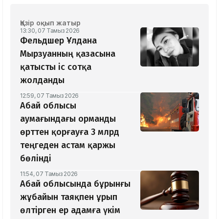
Қазір оқып жатыр
13:30, 07 Тамыз 2026
Фельдшер Ұлдана
Мырзуанның қазасына
қатысты іс сотқа
жолданды
12:59, 07 Тамыз 2026
Абай облысы
аумағындағы орманды
өрттен қорғауға 3 млрд
теңгеден астам қаржы
бөлінді
11:54, 07 Тамыз 2026
Абай облысында бұрынғы
жұбайын таяқпен ұрып
өлтірген ер адамға үкім