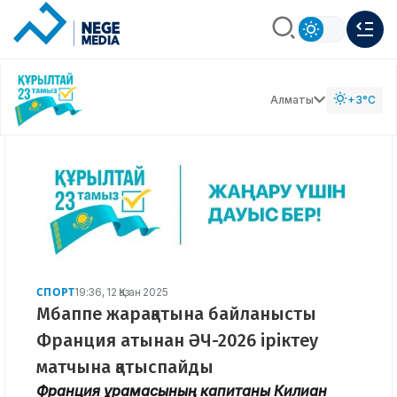
Алматы
+3°C
СПОРТ
19:36, 12 Қазан 2025
Мбаппе жарақатына байланысты
Франция атынан ӘЧ-2026 іріктеу
матчына қатыспайды
Франция құрамасының капитаны Килиан