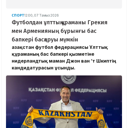
СПОРТ
12:00, 07 Тамыз 2026
Футболдан ұлттық құраманы Грекия
мен Арменияның бұрынғы бас
бапкері басқаруы мүмкін
Қазақстан футбол федерациясы Ұлттық
құраманың бас бапкері қызметіне
нидерландтық маман Джон ван ’т Шкиптің
кандидатурасын ұсынды.