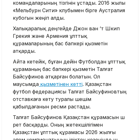
командаларының тізгінін ұстады. 2016 жылы
«Мельбурн Сити» клубымен бірге Аустралия
кубогын жеңіп алды.
Халықаралық деңгейде Джон ван ’т Шкип
Грекия және Армения ұлттық
құрамаларының бас бапкері қызметін
атқарды.
Айта кетейік, бұған дейін Футболдан ұлттық
құраманың бас бапкері қызметін Талғат
Байсуфинов атқарған болатын. Ол
маусымда
қызметінен кетті
. Қазақстан
футбол федерациясы Талғат Байсуфиновтың
отставкаға кету туралы шешім
қабылдағанын ресми растады.
Талғат Байсуфинов Қазақстан құрамасын үш
рет басқарды. Оның жетекшілігімен
Қазақстан ұлттық құрамасы 2026 жылғы
әлем чемпионатының іріктеу кезеңінде үш