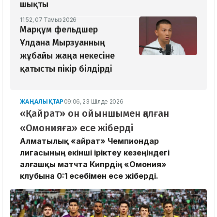
шықты
11:52, 07 Тамыз 2026
Марқұм фельдшер
Ұлдана Мырзуанның
жұбайы жаңа некесіне
қатысты пікір білдірді
ЖАҢАЛЫҚТАР
09:06, 23 Шілде 2026
«Қайрат» он ойыншымен қалған
«Омонияға» есе жіберді
Алматылық «Қайрат» Чемпиондар
лигасының екінші іріктеу кезеңіндегі
алғашқы матчта Кипрдің «Омония»
клубына 0:1 есебімен есе жіберді.