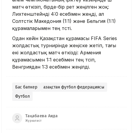
матч өткізіп, бірде-бір рет жеңілген жоқ:
Лихтенштейнді 4:0 есебімен жеңді, ал
Солтүстік Македония (1:1) және Бельгия (1:1)
құрамаларымен тең түсті.
Одан кейін Қазақстан құрамасы FIFA Series
жолдастық турнирінде жеңіске жетіп, тағы
екі жолдастық матч өткізді: Армения
құрамасымен 1:1 есебімен тең түсіп,
Венгриядан 1:3 есебімен жеңілді.
Бас бапкер
Қазақстан футбол федерациясы
Футбол
Тақабаева Аида
Журналист