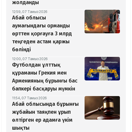
жолданды
12:59, 07 Тамыз 2026
Абай облысы
аумағындағы орманды
өрттен қорғауға 3 млрд
теңгеден астам қаржы
бөлінді
12:00, 07 Тамыз 2026
Футболдан ұлттық
құраманы Грекия мен
Арменияның бұрынғы бас
бапкері басқаруы мүмкін
11:54, 07 Тамыз 2026
Абай облысында бұрынғы
жұбайын таяқпен ұрып
өлтірген ер адамға үкім
шықты