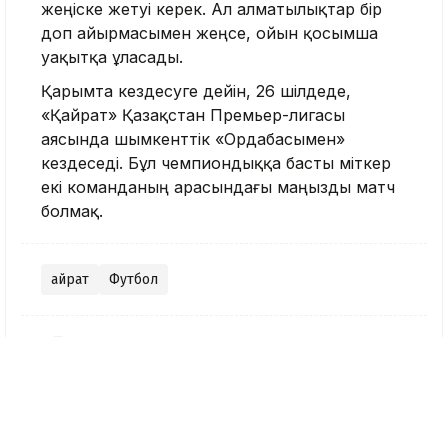
жеңіске жетуі керек. Ал алматылықтар бір
доп айырмасымен жеңсе, ойын қосымша
уақытқа ұласады.
Қарымта кездесуге дейін, 26 шілдеде,
«Қайрат» Қазақстан Премьер-лигасы
аясында шымкенттік «Ордабасымен»
кездеседі. Бұл чемпиондыққа басты үміткер
екі команданың арасындағы маңызды матч
болмақ.
Қайрат
Футбол
Nege.kz редакциясы
Журналист