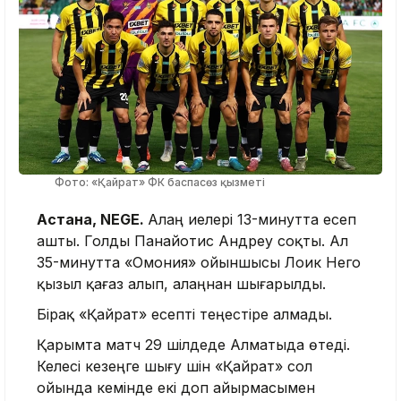
Фото: «Қайрат» ФК баспасөз қызметі
Астана, NEGE.
Алаң иелері 13-минутта есеп
ашты. Голды Панайотис Андреу соқты. Ал
35-минутта «Омония» ойыншысы Лоик Него
қызыл қағаз алып, алаңнан шығарылды.
Бірақ «Қайрат» есепті теңестіре алмады.
Қарымта матч 29 шілдеде Алматыда өтеді.
Келесі кезеңге шығу үшін «Қайрат» сол
ойында кемінде екі доп айырмасымен