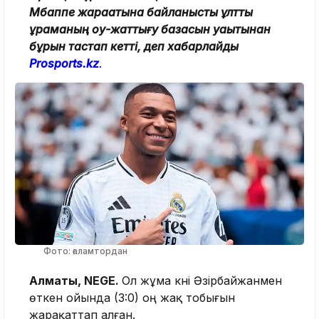
Мбаппе жарақатына байланысты ұлттық
құраманың оқу-жаттығу базасын уақытынан
бұрын тастап кетті, деп хабарлайды
Prosports.kz
.
Фото: ғаламтордан
Алматы, NEGE.
Ол жұма күні Әзірбайжанмен
өткен ойында (3:0) оң жақ тобығын
жарақаттап алған.