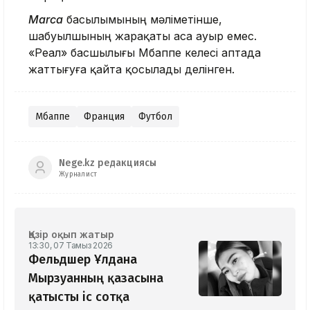
Marca
басылымының мәліметінше,
шабуылшының жарақаты аса ауыр емес.
«Реал» басшылығы Мбаппе келесі аптада
жаттығуға қайта қосылады делінген.
Мбаппе
Франция
Футбол
Nege.kz редакциясы
Журналист
Қазір оқып жатыр
13:30, 07 Тамыз 2026
Фельдшер Ұлдана
Мырзуанның қазасына
қатысты іс сотқа