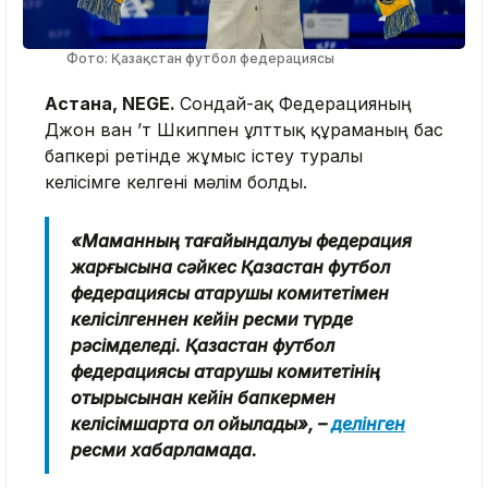
Фото: Қазақстан футбол федерациясы
Астана, NEGE.
Сондай-ақ Федерацияның
Джон ван ’т Шкиппен ұлттық құраманың бас
бапкері ретінде жұмыс істеу туралы
келісімге келгені мәлім болды.
«Маманның тағайындалуы федерация
жарғысына сәйкес Қазақстан футбол
федерациясы атқарушы комитетімен
келісілгеннен кейін ресми түрде
рәсімделеді. Қазақстан футбол
федерациясы атқарушы комитетінің
отырысынан кейін бапкермен
келісімшартқа қол қойылады», –
делінген
ресми хабарламада.