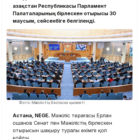
Қазақстан Республикасы Парламент
Палаталарының бірлескен отырысы 30
маусым, сейсенбіге белгіленді.
Фото: Мәжілістің баспасөз қызметі
Астана, NEGE.
Мәжіліс төрағасы Ерлан
Қошанов Сенат пен Мәжілістің бірлескен
отырысын шақыру туралы өкімге қол
қойды.