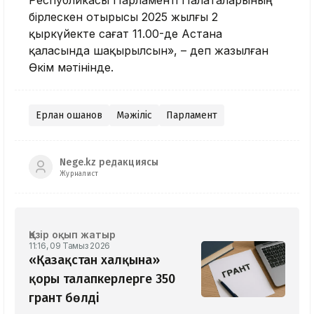
Республикасы Парламенті Палаталарының
бірлескен отырысы 2025 жылғы 2
қыркүйекте сағат 11.00-де Астана
қаласында шақырылсын», – деп жазылған
Өкім мәтінінде.
Ерлан Қошанов
Мәжіліс
Парламент
Nege.kz редакциясы
Журналист
Қазір оқып жатыр
11:16, 09 Тамыз 2026
«Қазақстан халқына»
қоры талапкерлерге 350
грант бөлді