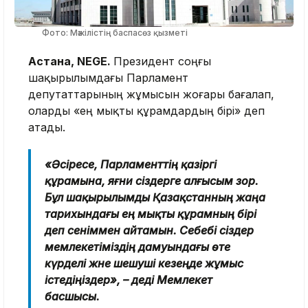
Фото: Мәжілістің баспасөз қызметі
Астана, NEGE.
Президент соңғы
шақырылымдағы Парламент
депутаттарының жұмысын жоғары бағалап,
оларды «ең мықты құрамдардың бірі» деп
атады.
«Әсіресе, Парламенттің қазіргі
құрамына, яғни сіздерге алғысым зор.
Бұл шақырылымды Қазақстанның жаңа
тарихындағы ең мықты құрамның бірі
деп сеніммен айтамын. Себебі сіздер
мемлекетіміздің дамуындағы өте
күрделі және шешуші кезеңде жұмыс
істедіңіздер», – деді Мемлекет
басшысы.