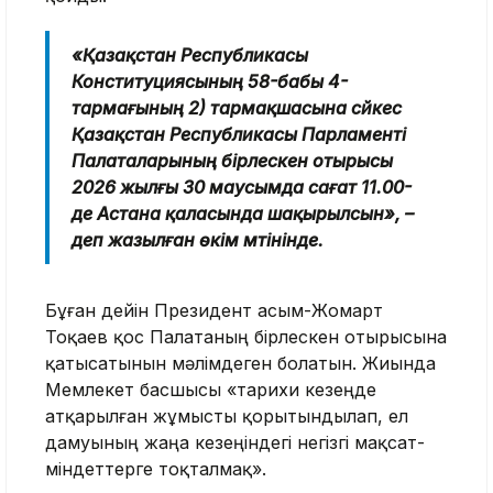
«Қазақстан Республикасы
Конституциясының 58-бабы 4-
тармағының 2) тармақшасына сәйкес
Қазақстан Республикасы Парламенті
Палаталарының бірлескен отырысы
2026 жылғы 30 маусымда сағат 11.00-
де Астана қаласында шақырылсын», –
деп жазылған өкім мәтінінде.
Бұған дейін Президент Қасым-Жомарт
Тоқаев қос Палатаның бірлескен отырысына
қатысатынын мәлімдеген болатын. Жиында
Мемлекет басшысы «тарихи кезеңде
атқарылған жұмысты қорытындылап, ел
дамуының жаңа кезеңіндегі негізгі мақсат-
міндеттерге тоқталмақ».