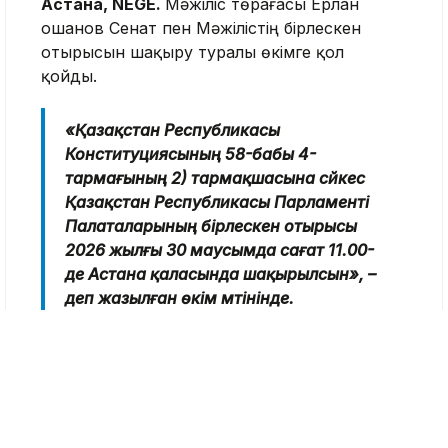
Астана, NEGE.
Мәжіліс төрағасы Ерлан
Қошанов Сенат пен Мәжілістің бірлескен
отырысын шақыру туралы өкімге қол
қойды.
«Қазақстан Республикасы
Конституциясының 58-бабы 4-
тармағының 2) тармақшасына сәйкес
Қазақстан Республикасы Парламенті
Палаталарының бірлескен отырысы
2026 жылғы 30 маусымда сағат 11.00-
де Астана қаласында шақырылсын», –
деп жазылған өкім мәтінінде.
Бұған дейін Президент Қасым-Жомарт
Тоқаев қос Палатаның бірлескен отырысына
қатысатынын мәлімдеген болатын. Жиында
Мемлекет басшысы «тарихи кезеңде