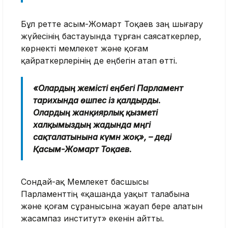
Бұл ретте Қасым-Жомарт Тоқаев заң шығару
жүйесінің бастауында тұрған саясаткерлер,
көрнекті мемлекет және қоғам
қайраткерлерінің де еңбегін атап өтті.
«Олардың жемісті еңбегі Парламент
тарихында өшпес із қалдырды.
Олардың жанқиярлық қызметі
халқымыздың жадында мәңгі
сақталатынына күмән жоқ», – деді
Қасым-Жомарт Тоқаев.
Сондай-ақ Мемлекет басшысы
Парламенттің «қашанда уақыт талабына
және қоғам сұранысына жауап бере алатын
жасампаз институт» екенін айтты.