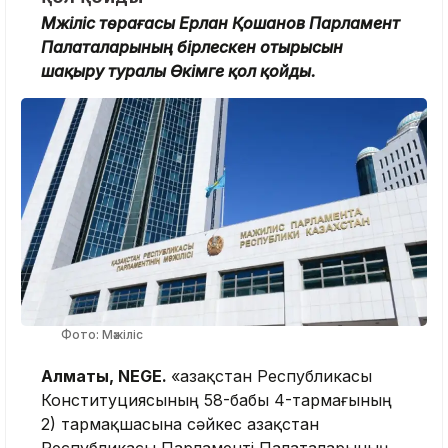
Мәжіліс төрағасы Ерлан Қошанов Парламент
Палаталарының бірлескен отырысын
шақыру туралы Өкімге қол қойды.
Фото: Мәжіліс
Алматы, NEGE.
«Қазақстан Республикасы
Конституциясының 58-бабы 4-тармағының
2) тармақшасына сәйкес Қазақстан