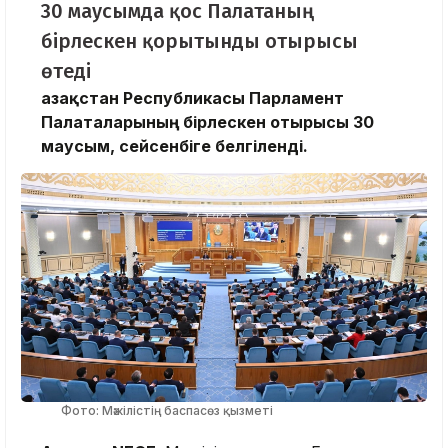
30 маусымда қос Палатаның
бірлескен қорытынды отырысы
өтеді
Қазақстан Республикасы Парламент
Палаталарының бірлескен отырысы 30
маусым, сейсенбіге белгіленді.
Фото: Мәжілістің баспасөз қызметі