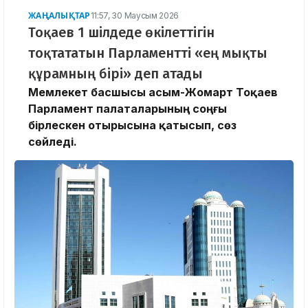
ЖАҢАЛЫҚТАР
11:57, 30 Маусым 2026
Тоқаев 1 шілдеде өкілеттігін
тоқтататын Парламентті «ең мықты
құрамның бірі» деп атады
Мемлекет басшысы Қасым-Жомарт Тоқаев
Парламент палаталарының соңғы
бірлескен отырысына қатысып, сөз
сөйледі.