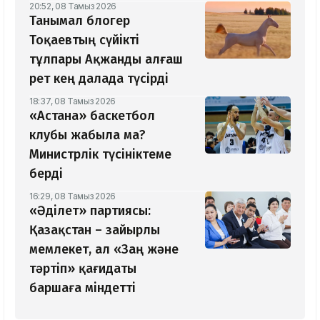
20:52, 08 Тамыз 2026
Танымал блогер
Тоқаевтың сүйікті
тұлпары Ақжанды алғаш
рет кең далада түсірді
18:37, 08 Тамыз 2026
«Астана» баскетбол
клубы жабыла ма?
Министрлік түсініктеме
берді
16:29, 08 Тамыз 2026
«Әділет» партиясы:
Қазақстан – зайырлы
мемлекет, ал «Заң және
тәртіп» қағидаты
баршаға міндетті