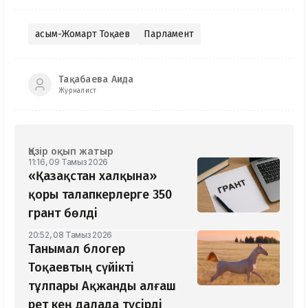
Қасым-Жомарт Тоқаев
Парламент
Тақабаева Аида
Журналист
Қазір оқып жатыр
11:16, 09 Тамыз 2026
«Қазақстан халқына»
қоры талапкерлерге 350
грант бөлді
20:52, 08 Тамыз 2026
Танымал блогер
Тоқаевтың сүйікті
тұлпары Ақжанды алғаш
рет кең далада түсірді