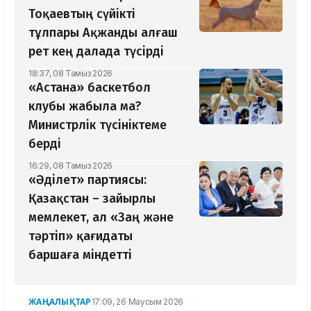
Тоқаевтың сүйікті
тұлпары Ақжанды алғаш
рет кең далада түсірді
18:37, 08 Тамыз 2026
«Астана» баскетбол
клубы жабыла ма?
Министрлік түсініктеме
берді
16:29, 08 Тамыз 2026
«Әділет» партиясы:
Қазақстан – зайырлы
мемлекет, ал «Заң және
тәртіп» қағидаты
баршаға міндетті
ЖАҢАЛЫҚТАР
17:09, 26 Маусым 2026