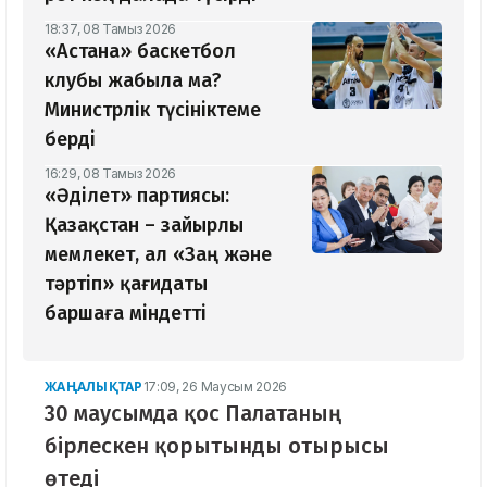
18:37, 08 Тамыз 2026
«Астана» баскетбол
клубы жабыла ма?
Министрлік түсініктеме
берді
16:29, 08 Тамыз 2026
«Әділет» партиясы:
Қазақстан – зайырлы
мемлекет, ал «Заң және
тәртіп» қағидаты
баршаға міндетті
ЖАҢАЛЫҚТАР
17:09, 26 Маусым 2026
30 маусымда қос Палатаның
бірлескен қорытынды отырысы
өтеді