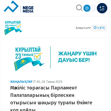
Алматы
+3°C
ЖАҢАЛЫҚТАР
17:40, 28 Тамыз 2025
Мәжіліс төрағасы Парламент
Палаталарының бірлескен
отырысын шақыру туралы Өкімге
қол қойды