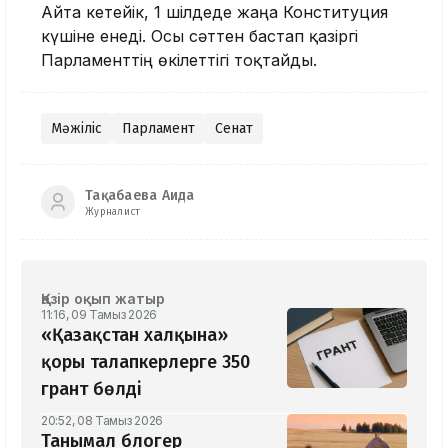
Айта кетейік, 1 шілдеде жаңа Конституция
күшіне енеді. Осы сәттен бастап қазіргі
Парламенттің өкілеттігі тоқтайды.
Мәжіліс
Парламент
Сенат
Тақабаева Аида
Журналист
Қазір оқып жатыр
11:16, 09 Тамыз 2026
«Қазақстан халқына»
қоры талапкерлерге 350
грант бөлді
20:52, 08 Тамыз 2026
Танымал блогер