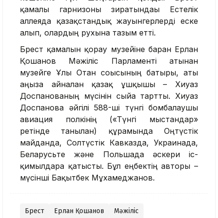
қамалы гарнизоны зиратындағы Естелік
аллеяда қазақстандық жауынгерлерді еске
алып, олардың рухына тағзым етті.
Брест қамалын қорғау музейіне барған Ерлан
Қошанов Мәжіліс Парламенті атынан
музейге Ұлы Отан соғысының батыры, аты
аңызға айналған қазақ ұшқышы – Хиуаз
Доспанованың мүсінін сыйға тартты. Хиуаз
Доспанова әйгілі 588-ші түнгі бомбалаушы
авиация полкінің («Түнгі мыстандар»
ретінде танылған) құрамында Оңтүстік
майданда, Солтүстік Кавказда, Украинада,
Беларусьте және Польшада әскери іс-
қимылдарға қатысты. Бұл еңбектің авторы –
мүсінші Бақытбек Мұхамеджанов.
Брест
Ерлан Қошанов
Мәжіліс