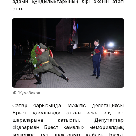
адами құндылықтарының бірі екенін атап
өтті.
Ж. Жұмабеков
Сапар барысында Мәжіліс делегациясы
Брест қамалында өткен еске алу іс-
шараларына қатысты. Депутаттар
«Қаһарман Брест қамалы» мемориалдық
кешеніне гүл шоқтарын қойды. Брест