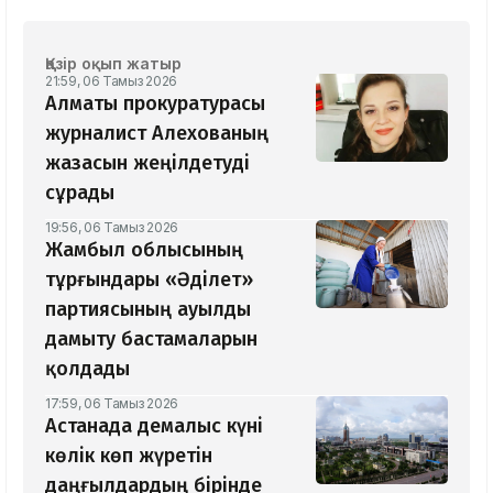
Қазір оқып жатыр
21:59, 06 Тамыз 2026
Алматы прокуратурасы
журналист Алехованың
жазасын жеңілдетуді
сұрады
19:56, 06 Тамыз 2026
Жамбыл облысының
тұрғындары «Әділет»
партиясының ауылды
дамыту бастамаларын
қолдады
17:59, 06 Тамыз 2026
Астанада демалыс күні
көлік көп жүретін
даңғылдардың бірінде