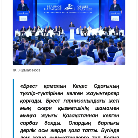
Ж. Жұмабеков
«Брест қамалын Кеңес Одағының
түкпір-түкпірінен келген жауынгерлер
қорғады. Брест гарнизонындағы жеті
мың әскери қызметшінің шамамен
мыңға жуығы Қазақстаннан келген
сарбаз болды. Олардың барлығы
дерлік осы жерде қаза тапты. Бүгінде
әлем жаңа сын-қатерлерге тап болып