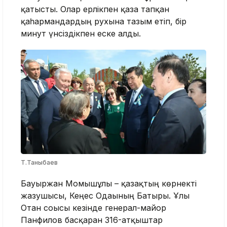
қатысты. Олар ерлікпен қаза тапқан
қаһармандардың рухына тағзым етіп, бір
минут үнсіздікпен еске алды.
Т.Таныбаев
Бауыржан Момышұлы – қазақтың көрнекті
жазушысы, Кеңес Одағының Батыры. Ұлы
Отан соғысы кезінде генерал-майор
Панфилов басқарған 316-атқыштар