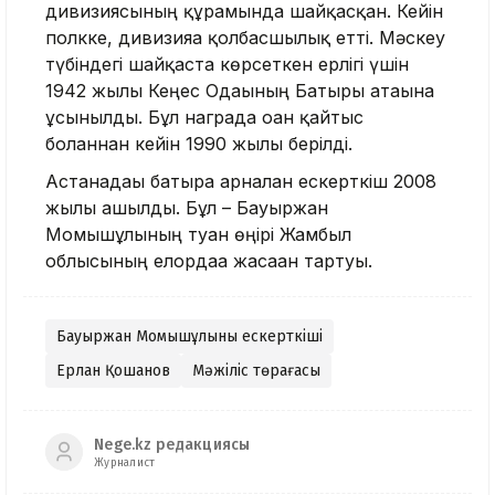
дивизиясының құрамында шайқасқан. Кейін
полкке, дивизияға қолбасшылық етті. Мәскеу
түбіндегі шайқаста көрсеткен ерлігі үшін
1942 жылы Кеңес Одағының Батыры атағына
ұсынылды. Бұл награда оған қайтыс
болғаннан кейін 1990 жылы берілді.
Астанадағы батырға арналған ескерткіш 2008
жылы ашылды. Бұл – Бауыржан
Момышұлының туған өңірі Жамбыл
облысының елордаға жасаған тартуы.
Бауыржан Момышұлының ескерткіші
Ерлан Қошанов
Мәжіліс төрағасы
Nege.kz редакциясы
Журналист