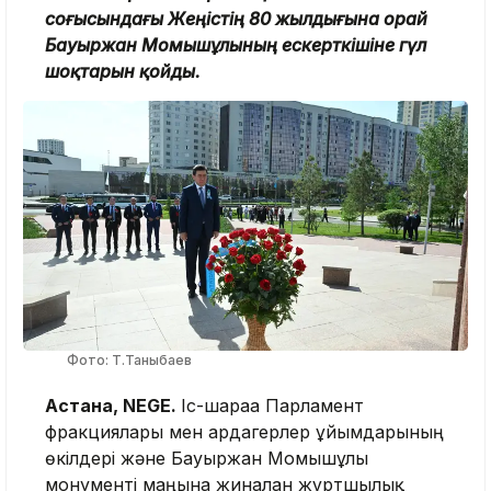
соғысындағы Жеңістің 80 жылдығына орай
Бауыржан Момышұлының ескерткішіне гүл
шоқтарын қойды.
Фото: Т.Таныбаев
Астана, NEGE.
Іс-шараға Парламент
фракциялары мен ардагерлер ұйымдарының
өкілдері және Бауыржан Момышұлы
монументі маңына жиналған жұртшылық