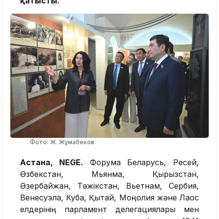
қатысты.
Фото: Ж. Жұмабеков
Астана, NEGE.
Форумға Беларусь, Ресей,
Өзбекстан, Мьянма, Қырғызстан,
Әзербайжан, Тәжікстан, Вьетнам, Сербия,
Венесуэла, Куба, Қытай, Моңғолия және Лаос
елдерінің парламент делегациялары мен