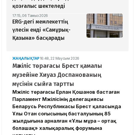
қозғалыс шектеледі
17:15, 06 Тамыз 2026
ERG-дегі мемлекеттің
үлесін енді «Самұрық-
Қазына» басқарады
ЖАҢАЛЫҚТАР
16:48, 22 Маусым 2026
Мәжіліс төрағасы Брест қамалы
музейіне Хиуаз Доспанованың
мүсінін сыйға тартты
Мәжіліс төрағасы Ерлан Қошанов бастаған
Парламент Мәжілісінің делегациясы
Беларусь Республикасы Брест қаласында
Ұлы Отан соғысының басталуының 85
жылдығына арналған «Ұлы мұра – ортақ
болашақ» халықаралық форумына