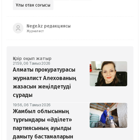
Ұлы отан соғысы
Nege.kz редакциясы
Журналист
Қазір оқып жатыр
21:59, 06 Тамыз 2026
Алматы прокуратурасы
журналист Алехованың
жазасын жеңілдетуді
сұрады
19:56, 06 Тамыз 2026
Жамбыл облысының
тұрғындары «Әділет»
партиясының ауылды
дамыту бастамаларын