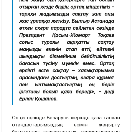
отырған кезде біздің ортақ міндетіміз –
тарихи жадымызды сақтау және оны
жас ұрпаққа жеткізу. Былтыр Астанада
өткен әскери парадта сөйлеген сөзінде
Президент Қасым-Жомарт Тоқаев
соғыс туралы ақиқатты сақтау
маңызды екенін атап өтті, өйткені
шындықты білмейінше бейбітшіліктің
бағасын түсіну мүмкін емес. Ортақ
ерлікті есте сақтау – халықтарымыз
арасындағы достықтың, өзара құрмет
пен ынтымақтастықтың ең берік
іргетасы болып қала береді», – деді
Ерлан Қошанов.
Ол өз сөзінде Беларусь жерінде қаза тапқан
отандастарымыздың есімін жаңғырту
бағытындағы қазақстандық тарихшылардың