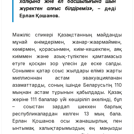
халқына және ел басшылығына шын
жүректен алғыс білдіреміз
»
,
– деді
Ерлан Қошанов.
Мәжіліс спикері Қазақстанның майданды
мұнай өнімдерімен, жанар-жағармаймен,
көмірмен, қорғасынмен, киім-кешекпен, аяқ
киіммен және азық-түлікпен қамтамасыз
етуге қосқан зор үлесін де еске салды.
Сонымен қатар соғыс жылдары еліміз жарты
миллионнан астам эвакуацияланған
азаматтарды, соның ішінде Беларусьтің 110
мыңнан астам тұрғынын қабылдады. Қазақ
жеріне 111 балалар үйі көшіріліп әкелінді, бұл
– соғыстан зардап шеккен барлық
республикалардан келген 13 мың бала.
Ерлан Қошанов осы жанашырлық пен
ынтымақ халықтарымыздың ең маңызды