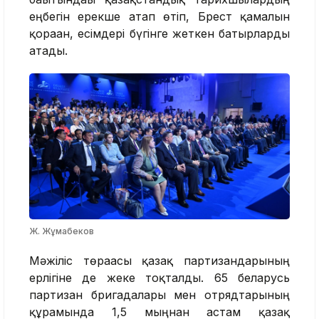
еңбегін ерекше атап өтіп, Брест қамалын
қорғаған, есімдері бүгінге жеткен батырларды
атады.
Ж. Жұмабеков
Мәжіліс төрағасы қазақ партизандарының
ерлігіне де жеке тоқталды. 65 беларусь
партизан бригадалары мен отрядтарының
құрамында 1,5 мыңнан астам қазақ