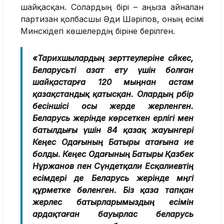
шайқасқан. Солардың бірі – аңызға айналған
партизан қолбасшы Әди Шәріпов, оның есімі
Минскідегі көшелердің біріне берілген.
«
Тарихшылардың зерттеулеріне сәйкес,
Беларусьті азат ету үшін болған
шайқастарға 120 мыңнан астам
қазақстандық қатысқан. Олардың әрбір
бесіншісі осы жерде жерленген.
Беларусь жерінде көрсеткен ерлігі мен
батылдығы үшін 84 қазақ жауынгері
Кеңес Одағының Батыры атағына ие
болды. Кеңес Одағының Батыры Қазбек
Нұржанов пен Сүндетқали Есқалиевтің
есімдері де Беларусь жерінде мәңгі
құрметке бөленген. Біз қаза тапқан
жерлес батырларымыздың есімін
ардақтаған бауырлас беларусь