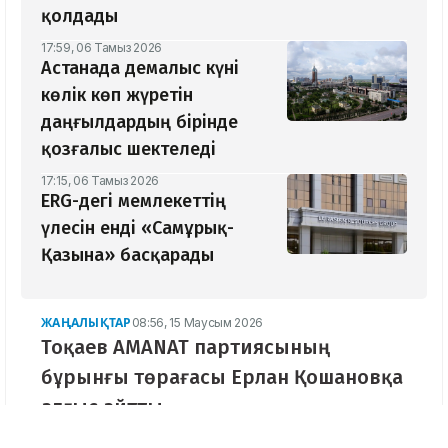
қолдады
17:59, 06 Тамыз 2026
Астанада демалыс күні
көлік көп жүретін
даңғылдардың бірінде
қозғалыс шектеледі
17:15, 06 Тамыз 2026
ERG-дегі мемлекеттің
үлесін енді «Самұрық-
Қазына» басқарады
ЖАҢАЛЫҚТАР
08:56, 15 Маусым 2026
Тоқаев AMANAT партиясының
бұрынғы төрағасы Ерлан Қошановқа
алғыс айтты
Мемлекет басшысы Қасым-Жомарт