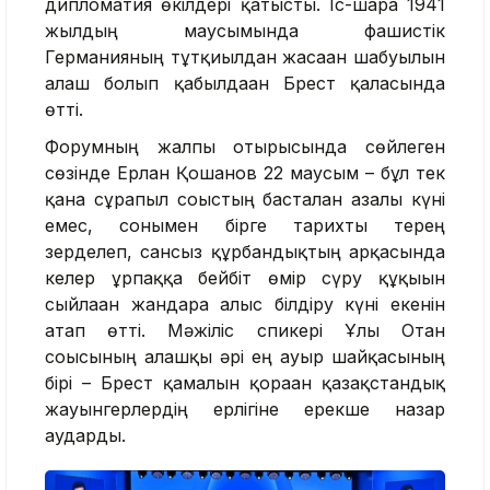
дипломатия өкілдері қатысты. Іс-шара 1941
жылдың маусымында фашистік
Германияның тұтқиылдан жасаған шабуылын
алғаш болып қабылдаған Брест қаласында
өтті.
Форумның жалпы отырысында сөйлеген
сөзінде Ерлан Қошанов 22 маусым – бұл тек
қана сұрапыл соғыстың басталған азалы күні
емес, сонымен бірге тарихты терең
зерделеп, сансыз құрбандықтың арқасында
келер ұрпаққа бейбіт өмір сүру құқығын
сыйлаған жандарға алғыс білдіру күні екенін
атап өтті. Мәжіліс спикері Ұлы Отан
соғысының алғашқы әрі ең ауыр шайқасының
бірі – Брест қамалын қорғаған қазақстандық
жауынгерлердің ерлігіне ерекше назар
аударды.