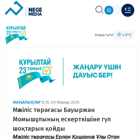
Алматы
+3°C
ЖАҢАЛЫҚТАР
12:25, 09 Мамыр 2025
Мәжіліс төрағасы Бауыржан
Момышұлының ескерткішіне гүл
шоқтарын қойды
Мәжіліс төрағасы Ерлан Қошанов Ұлы Отан