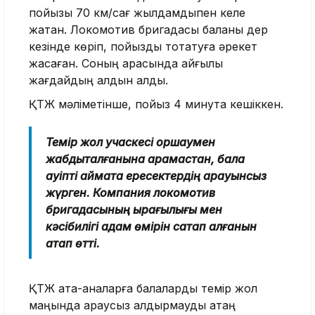
пойызы 70 км/сағ жылдамдықпен келе
жатқан. Локомотив бригадасы баланы дер
кезінде көріп, пойызды тоқтатуға әрекет
жасаған. Соның арқасында қайғылы
жағдайдың алдын алды.
ҚТЖ мәліметінше, пойыз 4 минутқа кешіккен.
Темір жол учаскесі қоршаумен
жабдықталғанына қарамастан, бала
қауіпті аймақта ересектердің қарауынсыз
жүрген. Компания локомотив
бригадасының қырағылығы мен
кәсібилігі адам өмірін сақтап қалғанын
атап өтті.
ҚТЖ ата-аналарға балаларды темір жол
маңында қараусыз қалдырмауды қатаң