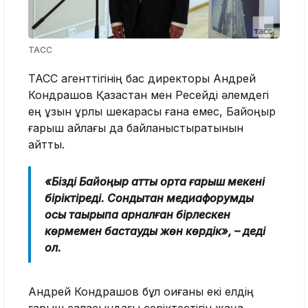
ТАСС
ТАСС агенттігінің бас директоры Андрей
Кондрашов Қазақстан мен Ресейді әлемдегі
ең ұзын құрлық шекарасы ғана емес, Байқоңыр
ғарыш айлағы да байланыстыратынын
айтты.
«Бізді Байқоңыр атты ортақ ғарыш мекені
біріктіреді. Сондықтан медиафорумды
осы тақырыпқа арналған бірлескен
көрмемен бастауды жөн көрдік», – деді
ол.
Андрей Кондрашов бұл оқиғаны екі елдің