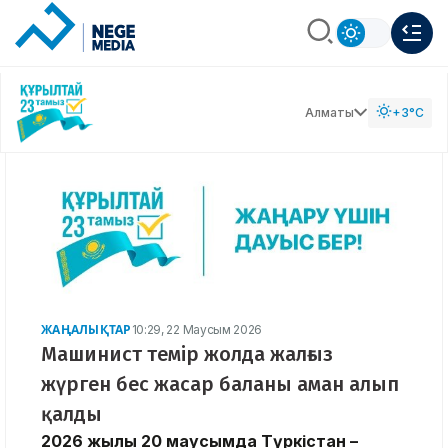
Алматы
+3°C
ЖАҢАЛЫҚТАР
10:29, 22 Маусым 2026
Машинист темір жолда жалғыз
жүрген бес жасар баланы аман алып
қалды
2026 жылғы 20 маусымда Түркістан –