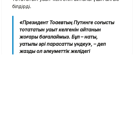
білдірді.
«Президент Тоқаевтың Путинге соғысты
тоқтататын уақыт келгенін айтқанын
жоғары бағалаймыз. Бұл – нақты,
уақтылы әрі парасатты үндеу», – деп
жазды ол әлеуметтік желідегі
парақшасында.
Украина министрінің айтуынша, Киев қазіргі
майдан шебі бойында соғыс қимылдарын
тоқтатып, мәселені дипломатиялық жолмен
шешуді ұсынған. Алайда Мәскеу бұл
ұсынысты әлі де қабылдамай отыр.
«Мәскеу бейбітшілікке қатысты нақты
ұсыныстарды қабылдауы үшін оған