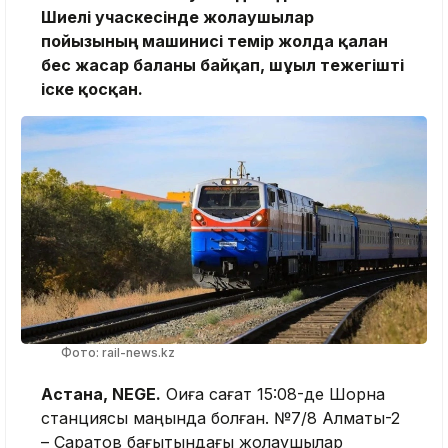
Шиелі учаскесінде жолаушылар
пойызының машинисі темір жолда қалған
бес жасар баланы байқап, шұғыл тежегішті
іске қосқан.
Фото: rail-news.kz
Астана, NEGE.
Оқиға сағат 15:08-де Шорнақ
станциясы маңында болған. №7/8 Алматы-2
– Саратов бағытындағы жолаушылар