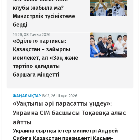
клубы жабыла ма?
Министрлік түсініктеме
берді
16:29, 08 Тамыз 2026
«Әділет» партиясы:
Қазақстан – зайырлы
мемлекет, ал «Заң және
тәртіп» қағидаты
баршаға міндетті
ЖАҢАЛЫҚТАР
16:12, 26 Шілде 2026
«Уақтылы әрі парасатты үндеу»:
Украина СІМ басшысы Тоқаевқа алғыс
айтты
Украина сыртқы істер министрі Андрей
Сибига Қазақстан президенті Қасым-