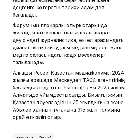
ғарыш саласындағы серіктестігін жаңа
деңгейге көтеретін тарихи қадам деп
бағалады.
Форумның пленарлық отырыстарында
жасанды интеллект пен жалған ақпарат
дәуіріндегі журналистика, екі ел арасындағы
диалогты нығайтудағы медианың рөлі және
медиа саласындағы кадр мәселелері
талқыланады.
Алғашқы Ресей–Қазақстан медиафорумы 2024
жылғы қарашада Мәскеудегі ТАСС агенттігінің
бас кеңсесінде өтті. Екінші форум 2025 жылы
Алматыда ұйымдастырылды. Биылғы жиын
Қазақстан тәуелсіздігінің 35 жылдығына және
Абылай ханның туғанына 315 жыл толуына
орай өткізіліп отыр.