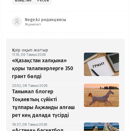
Қазақстан
Ресей
Nege.kz редакциясы
Журналист
Қазір оқып жатыр
11:16, 09 Тамыз 2026
«Қазақстан халқына»
қоры талапкерлерге 350
грант бөлді
20:52, 08 Тамыз 2026
Танымал блогер
Тоқаевтың сүйікті
тұлпары Ақжанды алғаш
рет кең далада түсірді
18:37, 08 Тамыз 2026
«Астана» баскетбол