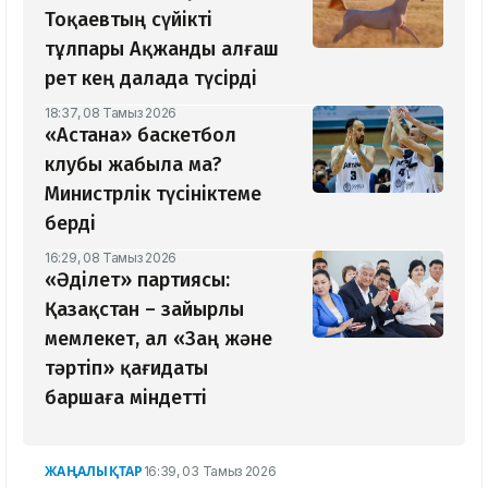
Тоқаевтың сүйікті
тұлпары Ақжанды алғаш
рет кең далада түсірді
18:37, 08 Тамыз 2026
«Астана» баскетбол
клубы жабыла ма?
Министрлік түсініктеме
берді
16:29, 08 Тамыз 2026
«Әділет» партиясы:
Қазақстан – зайырлы
мемлекет, ал «Заң және
тәртіп» қағидаты
баршаға міндетті
ЖАҢАЛЫҚТАР
16:39, 03 Тамыз 2026