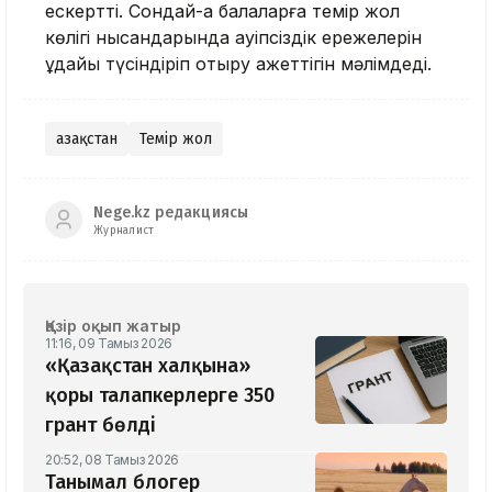
ескертті. Сондай-ақ балаларға темір жол
көлігі нысандарында қауіпсіздік ережелерін
ұдайы түсіндіріп отыру қажеттігін мәлімдеді.
Қазақстан
Темір жол
Nege.kz редакциясы
Журналист
Қазір оқып жатыр
11:16, 09 Тамыз 2026
«Қазақстан халқына»
қоры талапкерлерге 350
грант бөлді
20:52, 08 Тамыз 2026
Танымал блогер