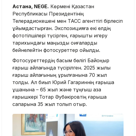
Астана, NEGE.
Көрмені Қазақстан
Республикасы Президентінің
Телерадиокешені мен ТАСС агенттігі бірлесіп
ұйымдастырған. Экспозицияға екі елдің
фототілшілері түсірген, ғарышты игеру
тарихындағы маңызды оқиғаларды
бейнелейтін фотосуреттер қойылды.
Фотосуреттердің басым бөлігі Байқоңыр
ғарыш айлағында түсірілген. 2025 жылы
ғарыш айлағының құрылғанына 70 жыл
толды. Ал биыл Юрий Гагариннің ғарышқа
ұшқанына – 65 жыл және тұңғыш қазақ
ғарышкері Тоқтар Әубәкіровтің ғарышқа
сапарына 35 жыл толып отыр.