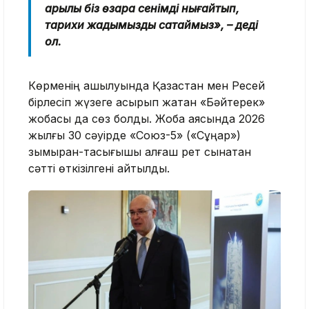
арқылы біз өзара сенімді нығайтып,
тарихи жадымызды сақтаймыз», – деді
ол.
Көрменің ашылуында Қазақстан мен Ресей
бірлесіп жүзеге асырып жатқан «Бәйтерек»
жобасы да сөз болды. Жоба аясында 2026
жылғы 30 сәуірде «Союз-5» («Сұңқар»)
зымыран-тасығышы алғаш рет сынақтан
сәтті өткізілгені айтылды.