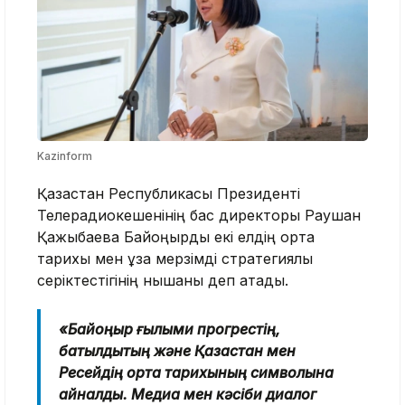
Kazinform
Қазақстан Республикасы Президенті
Телерадиокешенінің бас директоры Раушан
Қажыбаева Байқоңырды екі елдің ортақ
тарихы мен ұзақ мерзімді стратегиялық
серіктестігінің нышаны деп атады.
«Байқоңыр ғылыми прогрестің,
батылдықтың және Қазақстан мен
Ресейдің ортақ тарихының символына
айналды. Медиа мен кәсіби диалог