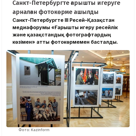
Санкт-Петербургте ғарышты игеруге
арналған фотокөрме ашылды
Санкт-Петербургте III Ресей–Қазақстан
медиафорумы «Ғарышты игеру ресейлік
және қазақстандық фотографтардың
көзімен» атты фотокөрмемен басталды.
Фото: Kazinform