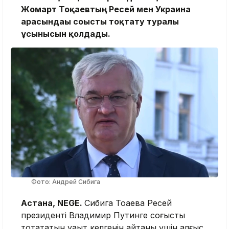
Жомарт Тоқаевтың Ресей мен Украина
арасындағы соғысты тоқтату туралы
ұсынысын қолдады.
Фото: Андрей Сибига
Астана, NEGE.
Сибига Тоқаевқа Ресей
президенті Владимир Путинге соғысты
тоқтататын уақыт келгенін айтқаны үшін алғыс