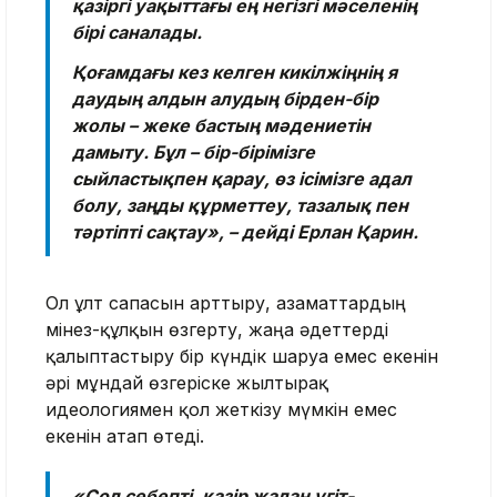
қазіргі уақыттағы ең негізгі мәселенің
бірі саналады.
Қоғамдағы кез келген кикілжіңнің я
даудың алдын алудың бірден-бір
жолы – жеке бастың мәдениетін
дамыту. Бұл – бір-бірімізге
сыйластықпен қарау, өз ісімізге адал
болу, заңды құрметтеу, тазалық пен
тәртіпті сақтау», – дейді Ерлан Қарин.
Ол ұлт сапасын арттыру, азаматтардың
мінез-құлқын өзгерту, жаңа әдеттерді
қалыптастыру бір күндік шаруа емес екенін
әрі мұндай өзгеріске жылтырақ
идеологиямен қол жеткізу мүмкін емес
екенін атап өтеді.
«Сол себепті, қазір жалаң үгіт-