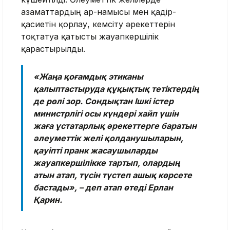
азаматтардың ар-намысы мен қадір-
қасиетін қорлау, кемсіту әрекеттерін
тоқтатуға қатысты жауапкершілік
қарастырылды.
«Жаңа қоғамдық этиканы
қалыптастыруда құқықтық тетіктердің
де рөлі зор. Сондықтан Ішкі істер
министрлігі осы күндері хайп үшін
жаға ұстатарлық әрекеттерге баратын
әлеуметтік желі қолданушыларын,
қауіпті пранк жасаушыларды
жауапкершілікке тартып, олардың
атын атап, түсін түстеп ашық көрсете
бастады», – деп атап өтеді Ерлан
Қарин.