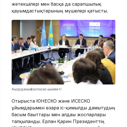
жетекшілері мен басқа да сарапшылық
қауымдастықтарының мүшелері қатысты.
Ақорданың баспасөз қызметі
Отырыста ЮНЕСКО және ИСЕСКО
ұйымдарымен өзара іс-қимылды дамытудың
басым бағыттары мен алдағы жоспарлары
талқыланды. Ерлан Қарин Президенттің