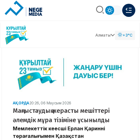
Алматы
+3°C
АҚОРДА
20:26, 06 Маусым 2026
Маңғыстаудың жерасты мешіттері
әлемдік мұра тізіміне ұсынылды
Мемлекеттік кеңесші Ерлан Қариннің
төрағалығымен Қазақстан