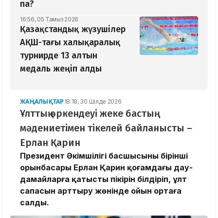
па?
16:56, 05 Тамыз 2026
Қазақстандық жүзушілер
АҚШ-тағы халықаралық
турнирде 13 алтын
медаль жеңіп алды
ЖАҢАЛЫҚТАР
18:18, 30 Шілде 2026
Ұлттың өркендеуі жеке бастың
мәдениетімен тікелей байланысты –
Ерлан Қарин
Президент Әкімшілігі басшысының бірінші
орынбасары Ерлан Қарин қоғамдағы дау-
дамайларға қатысты пікірін білдіріп, ұлт
сапасын арттыру жөнінде ойын ортаға
салды.