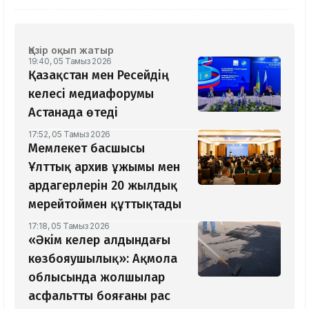
Қазір оқып жатыр
19:40, 05 Тамыз 2026
Қазақстан мен Ресейдің
келесі медиафорумы
Астанада өтеді
17:52, 05 Тамыз 2026
Мемлекет басшысы
Ұлттық архив ұжымы мен
ардагерлерін 20 жылдық
мерейтоймен құттықтады
17:18, 05 Тамыз 2026
«Әкім келер алдындағы
көзбояушылық»: Ақмола
облысында жолшылар
асфальтты бояғаны рас