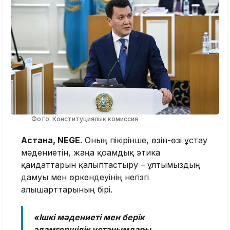
Фото: Конституциялық комиссия
Астана, NEGE.
Оның пікірінше, өзін-өзі ұстау
мәдениетін, жаңа қоғамдық этика
қағидаттарын қалыптастыру – ұлтымыздың
дамуы мен өркендеуінің негізгі
алғышарттарының бірі.
«Ішкі мәдениеті мен берік
адамгершілік ұстанымдары