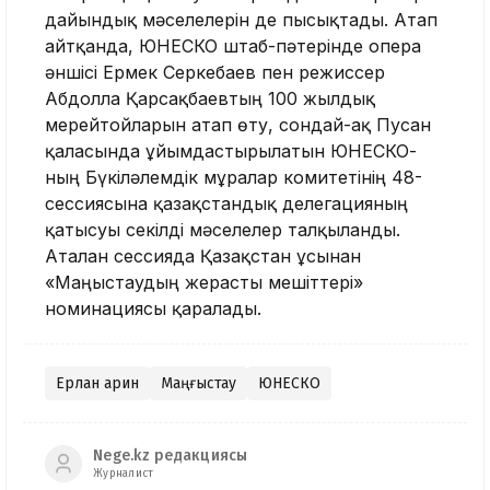
дайындық мәселелерін де пысықтады. Атап
айтқанда, ЮНЕСКО штаб-пәтерінде опера
әншісі Ермек Серкебаев пен режиссер
Абдолла Қарсақбаевтың 100 жылдық
мерейтойларын атап өту, сондай-ақ Пусан
қаласында ұйымдастырылатын ЮНЕСКО-
ның Бүкіләлемдік мұралар комитетінің 48-
сессиясына қазақстандық делегацияның
қатысуы секілді мәселелер талқыланды.
Аталған сессияда Қазақстан ұсынған
«Маңғыстаудың жерасты мешіттері»
номинациясы қаралады.
Ерлан Қарин
Маңғыстау
ЮНЕСКО
Nege.kz редакциясы
Журналист