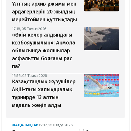
Ұлттық архив ұжымы мен
ардагерлерін 20 жылдық
мерейтоймен құттықтады
17:18, 05 Тамыз 2026
«Әкім келер алдындағы
көзбояушылық»: Ақмола
облысында жолшылар
асфальтты бояғаны рас
па?
16:56, 05 Тамыз 2026
Қазақстандық жүзушілер
АҚШ-тағы халықаралық
турнирде 13 алтын
медаль жеңіп алды
ЖАҢАЛЫҚТАР
15:37, 25 Шілде 2026