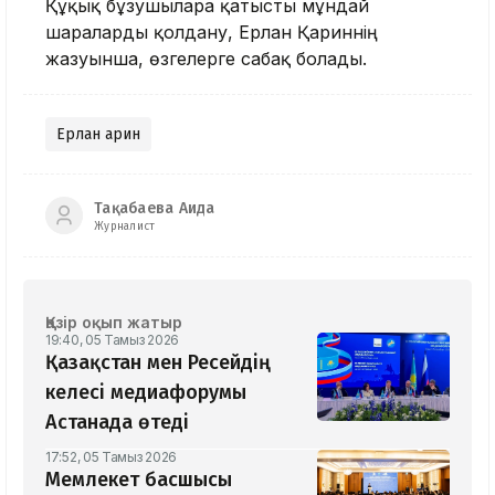
Құқық бұзушыларға қатысты мұндай
шараларды қолдану, Ерлан Қариннің
жазуынша, өзгелерге сабақ болады.
Ерлан Қарин
Тақабаева Аида
Журналист
Қазір оқып жатыр
19:40, 05 Тамыз 2026
Қазақстан мен Ресейдің
келесі медиафорумы
Астанада өтеді
17:52, 05 Тамыз 2026
Мемлекет басшысы