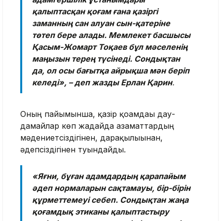
қалыптасқан қоғам ғана қазіргі
заманның сан алуан сын-қатеріне
төтеп бере алады. Мемлекет басшысы
Қасым-Жомарт Тоқаев бұл мәселенің
маңызын терең түсінеді. Сондықтан
да, ол осы бағытқа айрықша мән беріп
келеді», – деп жазды Ерлан Қарин
.
Оның пайымынша, қазір қоғамдағы дау-
дамайлар көп жағдайда азаматтардың
мәдениетсіздігінен, дарақылығынан,
әдепсіздігінен туындайды.
«Яғни, бұған адамдардың қарапайым
әдеп нормаларын сақтамауы, бір-бірін
құрметтемеуі себеп. Сондықтан жаңа
қоғамдық этиканы қалыптастыру