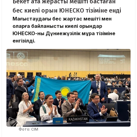
Бекет ата жерасты мешіті бастаған
бес киелі орын ЮНЕСКО тізіміне енді
Маңғыстаудағы бес жартас мешіті мен
оларға байланысты киелі орындар
ЮНЕСКО-ның Дүниежүзілік мұра тізіміне
енгізілді.
Фото: СІМ