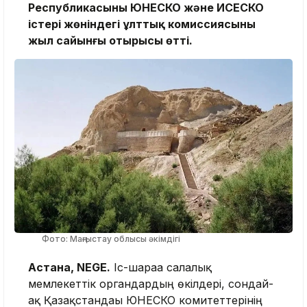
Республикасының ЮНЕСКО және ИСЕСКО
істері жөніндегі ұлттық комиссиясының
жыл сайынғы отырысы өтті.
Фото: Маңғыстау облысы әкімдігі
Астана, NEGE.
Іс-шараға салалық
мемлекеттік органдардың өкілдері, сондай-
ақ Қазақстандағы ЮНЕСКО комитеттерінің