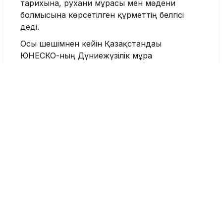
тарихына, рухани мұрасы мен мәдени
болмысына көрсетілген құрметтің белгісі
деді.
Осы шешімнен кейін Қазақстандағы
ЮНЕСКО-ның Дүниежүзілік мұра
нысандарының саны жетіге жетті. Тізімде
Қожа Ахмет Ясауи кесенесі, Таңбалы
петроглифтері, Сарыарқа далалары мен
көлдері, Ұлы Жібек жолының Чанъань –
Тянь-Шань дәлізі, Батыс Тянь-Шань және
Тұран шөлдері бар.
Бекет ата
Маңғыстау
ЮНЕСКО
Nege.kz редакциясы
Журналист