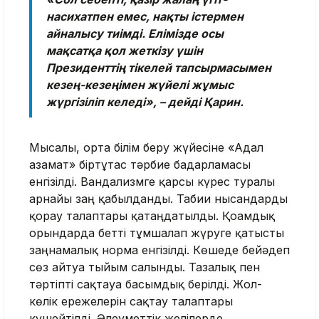
насихатпен емес, нақты істермен
айналысу тиімді. Елімізде осы
мақсатқа қол жеткізу үшін
Президенттің тікелей тапсырмасымен
кезең-кезеңімен жүйелі жұмыс
жүргізіліп келеді», – дейді Қарин.
Мысалы, орта білім беру жүйесіне «Адал
азамат» біртұтас тәрбие бағдарламасы
енгізілді. Вандализмге қарсы күрес туралы
арнайы заң қабылданды. Табиғи нысандарды
қорғау талаптары қатаңдатылды. Қоғамдық
орындарда бетті тұмшалап жүруге қатысты
заңнамалық норма енгізілді. Көшеде бейәдеп
сөз айтуға тыйым салынды. Тазалық пен
тәртіпті сақтауға басымдық берілді. Жол-
көлік ережелерін сақтау талаптары
күшейтілді. Әлеуметтік желілерде