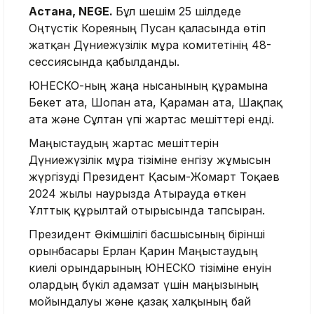
Астана, NEGE.
Бұл шешім 25 шілдеде
Оңтүстік Кореяның Пусан қаласында өтіп
жатқан Дүниежүзілік мұра комитетінің 48-
сессиясында қабылданды.
ЮНЕСКО-ның жаңа нысанының құрамына
Бекет ата, Шопан ата, Қараман ата, Шақпақ
ата және Сұлтан үпі жартас мешіттері енді.
Маңғыстаудың жартас мешіттерін
Дүниежүзілік мұра тізіміне енгізу жұмысын
жүргізуді Президент Қасым-Жомарт Тоқаев
2024 жылғы наурызда Атырауда өткен
Ұлттық құрылтай отырысында тапсырған.
Президент Әкімшілігі басшысының бірінші
орынбасары Ерлан Қарин Маңғыстаудың
киелі орындарының ЮНЕСКО тізіміне енуін
олардың бүкіл адамзат үшін маңызының
мойындалуы және қазақ халқының бай