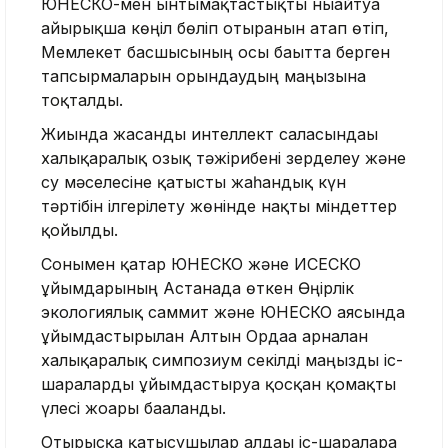
ЮНЕСКО-мен ынтымақтастықты нығайтуға
айырықша көңіл бөліп отырғанын атап өтіп,
Мемлекет басшысының осы бағытта берген
тапсырмаларын орындаудың маңызына
тоқталды.
Жиында жасанды интеллект саласындағы
халықаралық озық тәжірибені зерделеу және
су мәселесіне қатысты жаһандық күн
тәртібін ілгерілету жөнінде нақты міндеттер
қойылды.
Сонымен қатар ЮНЕСКО және ИСЕСКО
ұйымдарының Астанада өткен Өңірлік
экологиялық саммит және ЮНЕСКО аясында
ұйымдастырылған Алтын Ордаға арналған
халықаралық симпозиум секілді маңызды іс-
шараларды ұйымдастыруға қосқан қомақты
үлесі жоғары бағаланды.
Отырысқа қатысушылар алдағы іс-шараларға