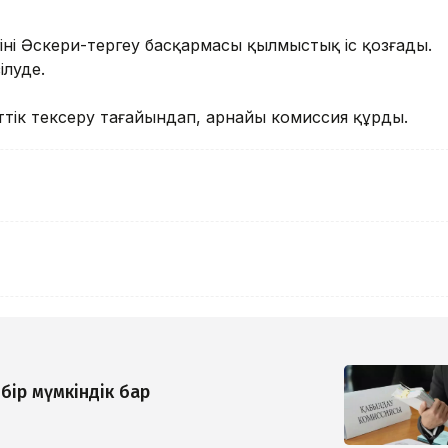
інің Әскери-тергеу басқармасы қылмыстық іс қозғады.
ілуде.
ттік тексеру тағайындап, арнайы комиссия құрды.
бір мүмкіндік бар