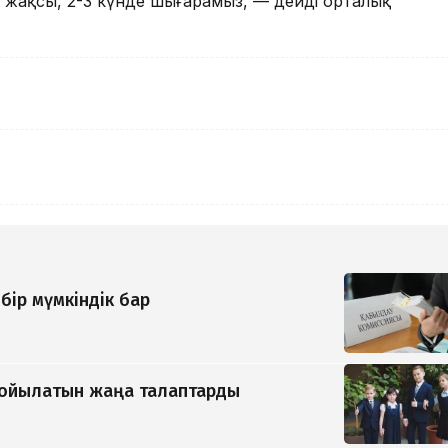
 жақсы, 2-3 күнде шығарамыз, — дейді орталық
бір мүмкіндік бар
қойылатын жаңа талаптарды