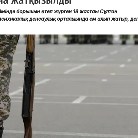
на жатқызылды
імінде борышын өтеп жүрген 18 жастағы Сұлтан
психикалық денсаулық орталығында ем алып жатыр, де