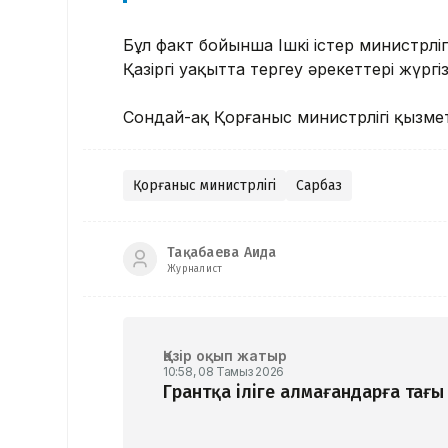
Бұл факт бойынша Ішкі істер министрліг
Қазіргі уақытта тергеу әрекеттері жүргіз
Сондай-ақ Қорғаныс министрлігі қызме
Қорғаныс министрлігі
Сарбаз
Тақабаева Аида
Журналист
Қазір оқып жатыр
10:58, 08 Тамыз 2026
Грантқа іліге алмағандарға тағы 