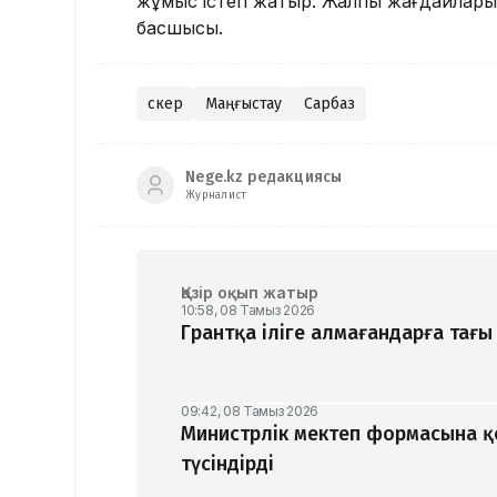
жұмыс істеп жатыр. Жалпы жағдайлары
басшысы.
Әскер
Маңғыстау
Сарбаз
Nege.kz редакциясы
Журналист
Қазір оқып жатыр
10:58, 08 Тамыз 2026
Грантқа іліге алмағандарға тағы 
09:42, 08 Тамыз 2026
Министрлік мектеп формасына 
түсіндірді