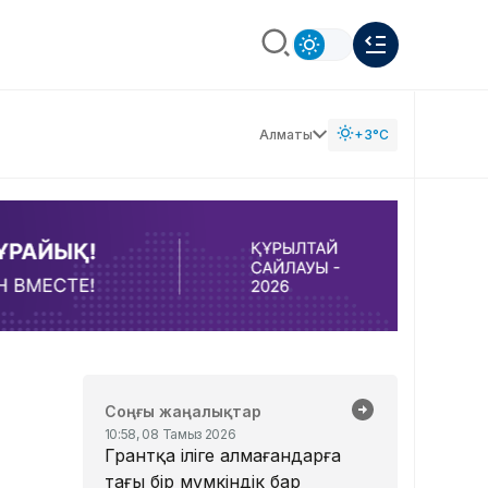
Алматы
+3°C
Соңғы жаңалықтар
10:58, 08 Тамыз 2026
Грантқа іліге алмағандарға
тағы бір мүмкіндік бар