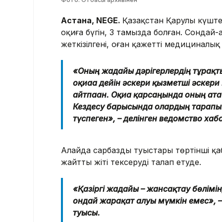
Астана, NEGE.
Қазақстан Қарулы күштер
оқиға бүгін, 3 тамызда болған. Сондай
жеткізілгені, оған қажетті медициналы
«Оның жағдайы дәрігерлердің тұрақт
оқиғаға дейін әскери қызметші әске
айтпаған. Оқиға қарсаңында оның ата
Кездесу барысында олардың тарапын
түспеген», – делінген ведомство ха
Алайда сарбаздың туыстары төртінші қаба
жайтты жіті тексеруді талап етуде.
«Қазіргі жағдайы – жансақтау бөлім
ондай жарақат алуы мүмкін емес», 
туысы.