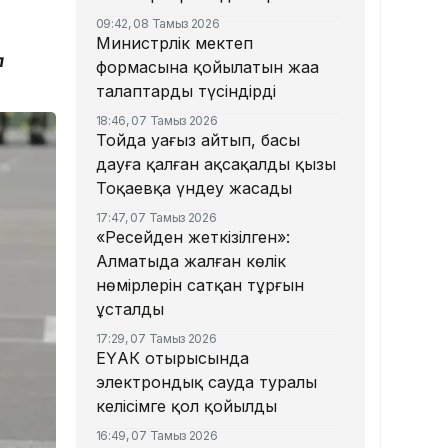
09:42, 08 Тамыз 2026
Министрлік мектеп
п
формасына қойылатын жаңа
талаптарды түсіндірді
18:46, 07 Тамыз 2026
Тойда уағыз айтып, басы
дауға қалған ақсақалдың қызы
Тоқаевқа үндеу жасады
17:47, 07 Тамыз 2026
«Ресейден жеткізілген»:
Алматыда жалған көлік
нөмірлерін сатқан тұрғын
ұсталды
17:29, 07 Тамыз 2026
ЕҮАК отырысында
электрондық сауда туралы
келісімге қол қойылды
16:49, 07 Тамыз 2026