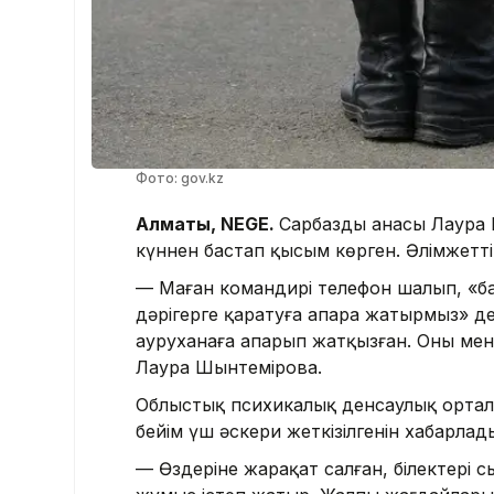
Фото: gov.kz
Алматы, NEGE.
Сарбаздың анасы Лаура
күннен бастап қысым көрген. Әлімжетті
— Маған командирі телефон шалып, «бал
дәрігерге қаратуға апара жатырмыз» д
ауруханаға апарып жатқызған. Оны мен 
Лаура Шынтемірова.
Облыстық психикалық денсаулық ортал
бейім үш әскери жеткізілгенін хабарлад
— Өздеріне жарақат салған, білектері