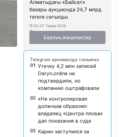
Алматыдағы «Байсат»
базары аукционда 24,7 млрд
теңгеге сатылды
15:53, 07 Тамыз 2026
Қазақстанда аукцион өткізу
Барлық жаңалықтар
тәртібі өзгертілмек: кепілдік
жарна құны қымбаттайды
15:11, 07 Тамыз 2026
Telegram арнамызда танымал
Мемлекеттік грант
01
Утечку 4,2 млн записей
иегерлерінің тізімі жарияланды:
Daryn.online не
75 мыңнан астам талапкер
подтвердили, но
тегін білім алады
компанию оштрафовали
14:45, 07 Тамыз 2026
02
Ұлттық валютаны инфляция
«Не контролировал
қарқынының баяулауы қолдап
должным образом»:
отыр – сарапшылар
владелец «Центра плова»
дал показания в суде
13:30, 07 Тамыз 2026
Фельдшер Ұлдана
03
Карин заступился за
Мырзуанның қазасына