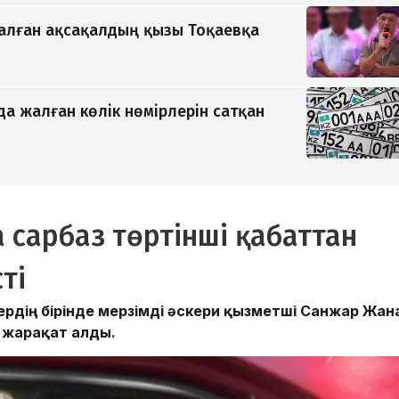
қалған ақсақалдың қызы Тоқаевқа
да жалған көлік нөмірлерін сатқан
 сарбаз төртінші қабаттан
ті
ердің бірінде мерзімді әскери қызметші Санжар Жан
, жарақат алды.