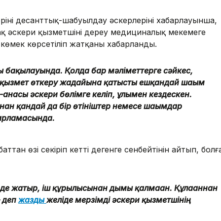
інің десанттық-шабуылдау әскерлерінің хабарлауынша,
-ақ әскери қызметшінің дереу медициналық мекемеге
қ көмек көрсетіліп жатқаны хабарланды.
ы бақылауында. Қолда бар мәліметтерге сәйкес,
ри қызмет өткеру жағдайына қатысты ешқандай шағым
-анасы әскери бөлімге келіп, ұлымен кездескен.
ан қандай да бір өтініштер немесе шағымдар
барламасында.
ттан өзі секіріп кетті дегенге сенбейтінін айтып, болғ
інде жатыр, іш құрылысынан дымы қалмаған. Құлағаннан
– деп
жазды
желіде мерзімді әскери қызметшінің