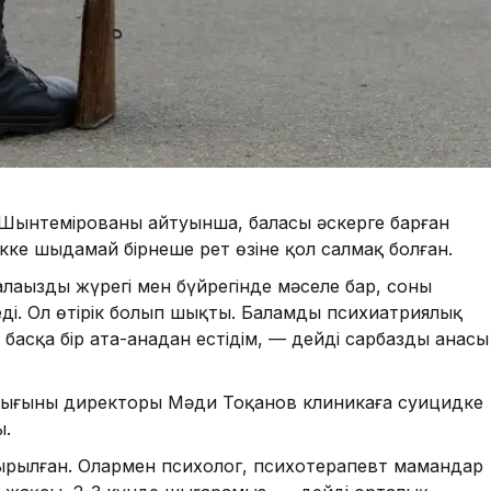
 Шынтемірованың айтуынша, баласы әскерге барған
кке шыдамай бірнеше рет өзіне қол салмақ болған.
аңыздың жүрегі мен бүйрегінде мәселе бар, соны
еді. Ол өтірік болып шықты. Баламды психиатриялық
басқа бір ата-анадан естідім, — дейді сарбаздың анасы
ығының директоры Мәди Тоқанов клиникаға суицидке
ы.
 сырылған. Олармен психолог, психотерапевт мамандар