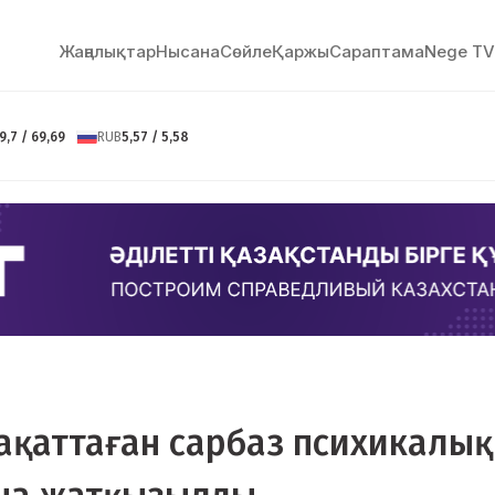
Жаңалықтар
Нысана
Сөйлe
Қаржы
Сараптама
Nege TV
9,7 / 69,69
RUB
5,57 / 5,58
рақаттаған сарбаз психикалық