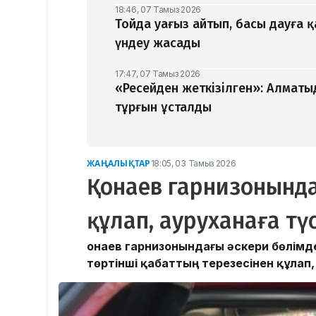
18:46, 07 Тамыз 2026
Тойда уағыз айтып, басы дауға 
үндеу жасады
17:47, 07 Тамыз 2026
«Ресейден жеткізілген»: Алматы
тұрғын ұсталды
ЖАҢАЛЫҚТАР
18:05, 03 Тамыз 2026
Қонаев гарнизонында
құлап, ауруханаға түс
Қонаев гарнизонындағы әскери бөлімд
төртінші қабаттың терезесінен құлап