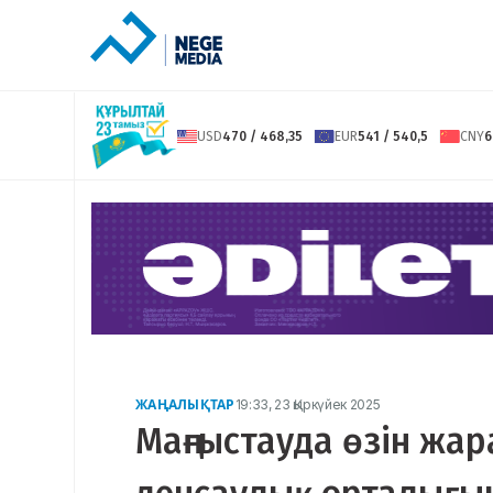
USD
470 / 468,35
EUR
541 / 540,5
CNY
6
ЖАҢАЛЫҚТАР
19:33, 23 Қыркүйек 2025
Маңғыстауда өзін жа