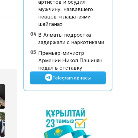
артистов и осудил
қатысты іс сотқа жолданды
мужчину, назвавшего
певцов «глашатаями
шайтана»
04
В Алматы подростка
задержали с наркотиками
05
Премьер-министр
Армении Никол Пашинян
подал в отставку
Telegram арнасы