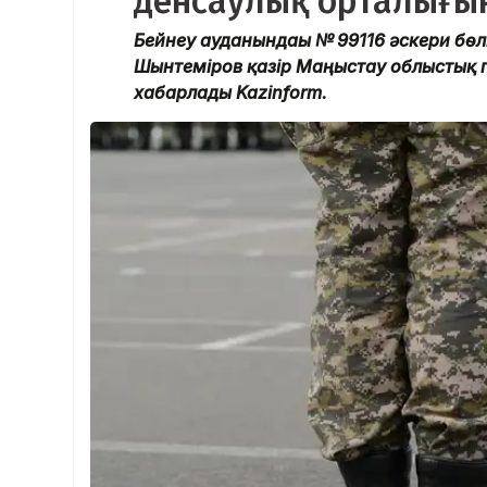
денсаулық орталығы
Бейнеу ауданындағы № 99116 әскери бөл
Шынтеміров қазір Маңғыстау облыстық 
хабарлады Kazinform.