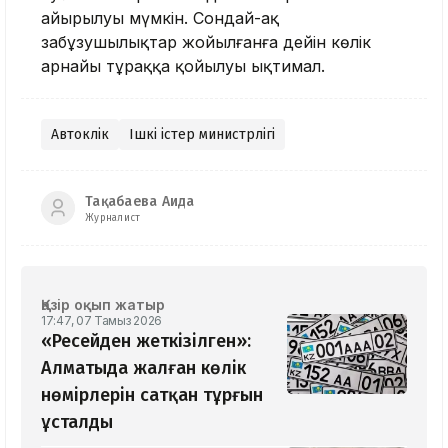
айырылуы мүмкін. Сондай-ақ
заңбұзушылықтар жойылғанға дейін көлік
арнайы тұраққа қойылуы ықтимал.
Автокөлік
Ішкі істер министрлігі
Тақабаева Аида
Журналист
Қазір оқып жатыр
17:47, 07 Тамыз 2026
«Ресейден жеткізілген»:
Алматыда жалған көлік
нөмірлерін сатқан тұрғын
ұсталды