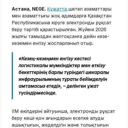
Астана, NEGE.
Құжатта
шетел азаматтары
мен азаматтығы жоқ адамдарға Қазақстан
Республикасына кіруге электронды рұқсат
беру тәртібі қарастырылған. Жүйені 2026
жылғы тамыздан желтоқсанға дейін кезең-
кезеңімен енгізу жоспарланып отыр.
«Кезең-кезеңмен енгізу кестесі
логистикалық мүмкіндіктер мен өткізу
бекеттерінің барлық түріндегі шекаралық
инфрақұрылымның тұрақты бейімделуін
қамтамасыз етеді», – делінген құжат
түсіндірмесінде.
ІІМ өкілдерінің айтуынша, электронды рұқсат
беру көші-қон ағындарын есепке алудың
ашықтығын, жеделдігін және толықтығын