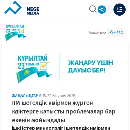
Алматы
+3°C
ЖАҢАЛЫҚТАР
16:15, 29 Маусым 2026
ІІМ шетелдік нөмірмен жүрген
көліктерге қатысты проблемалар бар
екенін мойындады
Ішкі істер министрлігі шетелдік нөмірмен