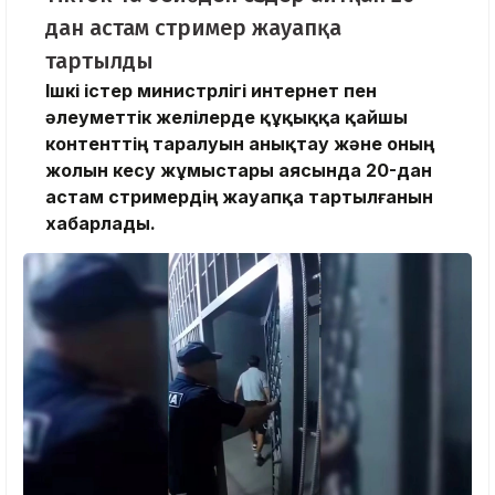
дан астам стример жауапқа
тартылды
Ішкі істер министрлігі интернет пен
әлеуметтік желілерде құқыққа қайшы
контенттің таралуын анықтау және оның
жолын кесу жұмыстары аясында 20-дан
астам стримердің жауапқа тартылғанын
хабарлады.