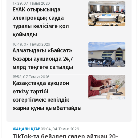
17:29, 07 Тамыз 2026
ЕҮАК отырысында
электрондық сауда
туралы келісімге қол
қойылды
16:49, 07 Тамыз 2026
Алматыдағы «Байсат»
базары аукционда 24,7
млрд теңгеге сатылды
15:53, 07 Тамыз 2026
Қазақстанда аукцион
өткізу тәртібі
өзгертілмек: кепілдік
жарна құны қымбаттайды
ЖАҢАЛЫҚТАР
09:04, 04 Тамыз 2026
TikTok-та бейәдеп сөздер айтқан 20-