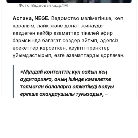
Фото: Видеодан кадр/ІІМ
Астана, NEGE.
Ведомство мәліметінше, көп
қаралым, лайк және донат жинауды
көздеген кейбір азаматтар тікелей эфир
барысында балағат сөздер айтып, әдепсіз
әрекеттер көрсеткен, қауіпті пранктер
ұйымдастырып, өзге азаматтарды қорлаған.
«Мұндай контенттің күн сайын кең
аудиторияға, оның ішінде кәмелетке
толмаған балаларға қолжетімді болуы
ерекше алаңдаушылық туғызады», –
делінген ІІМ хабарламасында.
Мәселен, полицейлердің мәліметінше,
Шымкент қаласының 48 жастағы тұрғыны
Ербол Дүйсенбаев TikTok желісіндегі тікелей