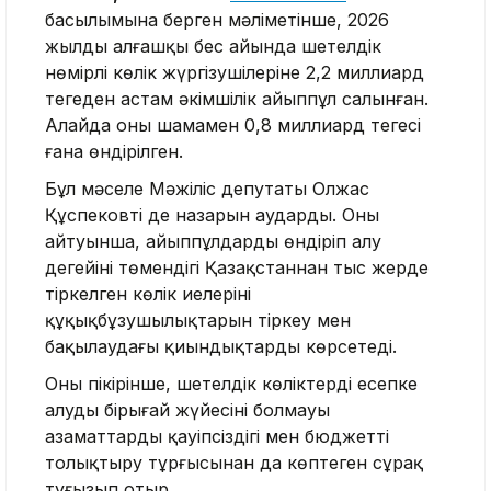
басылымына берген мәліметінше, 2026
жылдың алғашқы бес айында шетелдік
нөмірлі көлік жүргізушілеріне 2,2 миллиард
теңгеден астам әкімшілік айыппұл салынған.
Алайда оның шамамен 0,8 миллиард теңгесі
ғана өндірілген.
Бұл мәселе Мәжіліс депутаты Олжас
Құспековтің де назарын аударды. Оның
айтуынша, айыппұлдарды өндіріп алу
деңгейінің төмендігі Қазақстаннан тыс жерде
тіркелген көлік иелерінің
құқықбұзушылықтарын тіркеу мен
бақылаудағы қиындықтарды көрсетеді.
Оның пікірінше, шетелдік көліктерді есепке
алудың бірыңғай жүйесінің болмауы
азаматтардың қауіпсіздігі мен бюджетті
толықтыру тұрғысынан да көптеген сұрақ
туғызып отыр.