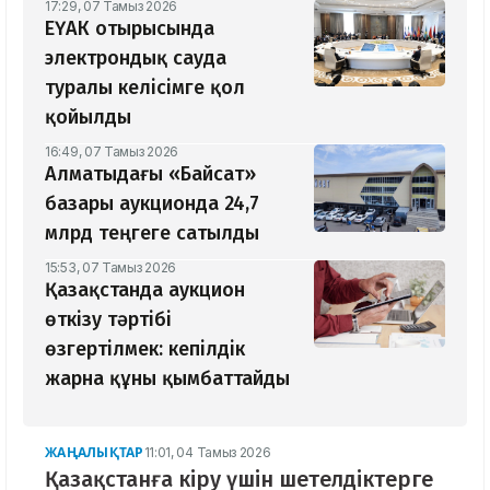
17:29, 07 Тамыз 2026
ЕҮАК отырысында
электрондық сауда
туралы келісімге қол
қойылды
16:49, 07 Тамыз 2026
Алматыдағы «Байсат»
базары аукционда 24,7
млрд теңгеге сатылды
15:53, 07 Тамыз 2026
Қазақстанда аукцион
өткізу тәртібі
өзгертілмек: кепілдік
жарна құны қымбаттайды
ЖАҢАЛЫҚТАР
11:01, 04 Тамыз 2026
Қазақстанға кіру үшін шетелдіктерге