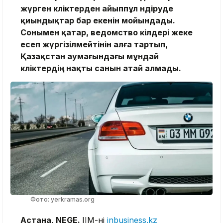
жүрген көліктерден айыппұл өндіруде
қиындықтар бар екенін мойындады.
Сонымен қатар, ведомство өкілдері жеке
есеп жүргізілмейтінін алға тартып,
Қазақстан аумағындағы мұндай
көліктердің нақты санын атай алмады.
Фото: yerkramas.org
Астана, NEGE.
ІІМ-нің
inbusiness.kz