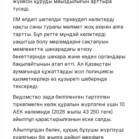
жүйесін құрудың маңыздылығын арттыра
түседі.
ІІМ елдегі шетелдік тіркеудегі көліктердің
нақты саны туралы мәлімет жоқ екенін алға
тартты. Бұл ретте мұндай көліктердің
уақытша болу мерзімдерінің сақталуын
мемлекеттік шекарадағы өткізу
бекеттерінде шекара және кеден органдары
бақылайтынын атап өтті. Ал Қазақстан
аумағында құжаттарды жол полициясы
қызметкерлері өз құзыреті шеңберінде
тексереді.
Ведомство заңда белгіленген тәртіппен
тіркелмеген көлік құралын жүргізгені үшін 10
АЕК көлемінде (2026 жылы 43 250 теңге)
айыппұл қарастырылғанын еске салды.
Айыппұлдан бөлек, құқық бұзушы жүргізуші
куәлігінен бір жылға дейінгі мерзімге