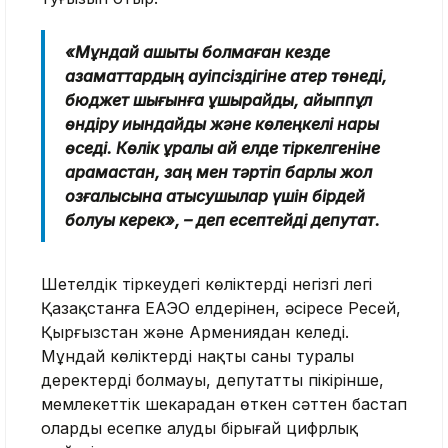
«Мұндай ашықтық болмаған кезде
азаматтардың қауіпсіздігіне қатер төнеді,
бюджет шығынға ұшырайды, айыппұл
өндіру қиындайды және көлеңкелі нарық
өседі. Көлік құралы қай елде тіркелгеніне
қарамастан, заң мен тәртіп барлық жол
қозғалысына қатысушылар үшін бірдей
болуы керек», – деп есептейді депутат.
Шетелдік тіркеудегі көліктердің негізгі легі
Қазақстанға ЕАЭО елдерінен, әсіресе Ресей,
Қырғызстан және Армениядан келеді.
Мұндай көліктердің нақты саны туралы
деректердің болмауы, депутаттың пікірінше,
мемлекеттік шекарадан өткен сәттен бастап
оларды есепке алудың бірыңғай цифрлық