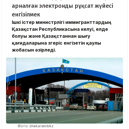
арналған электронды рұқсат жүйесі
енгізілмек
Ішкі істер министрлігі иммигранттардың
Қазақстан Республикасына келуі, елде
болуы және Қазақстаннан шығу
қағидаларына өзгеріс енгізетін қаулы
жобасын әзірледі.
Фото: shekaraknbkz