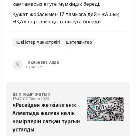
қамтамасыз етуге мүмкіндік береді.
Құжат жобасымен 17 тамызға дейін «Ашық
НҚА» порталында танысуға болады.
Ішкі істер министрлігі
шетелдіктер
Тақабаева Аида
Журналист
Қазір оқып жатыр
17:47, 07 Тамыз 2026
«Ресейден жеткізілген»:
Алматыда жалған көлік
нөмірлерін сатқан тұрғын
ұсталды