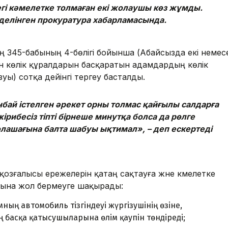
гі кәмелетке толмаған екі жолаушы көз жұмды.
– делінген прокуратура хабарламасында.
 345-бабының 4-бөлігі бойынша (Абайсызда екi немес
ан көлiк құралдарын басқаратын адамдардың көлiк
ы) сотқа дейінгі тергеу басталды.
анбай істелген әрекет орны толмас қайғылы салдарға
жірибесіз тіпті бірнеше минутқа болса да рөлге
лашағына балта шабуы ықтимал», – деп ескертеді
озғалысы ережелерін қатаң сақтауға және кәмелетке
уына жол бермеуге шақырады:
ның автомобиль тізгіндеуі жүргізушінің өзіне,
басқа қатысушыларына өлім қаупін төндіреді;