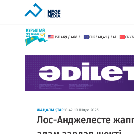
USD
469 / 468,5
EUR
540,41 / 541
CNY
6
ЖАҢАЛЫҚТАР
18:42, 19 Шілде 2025
Лос-Анджелесте жапп