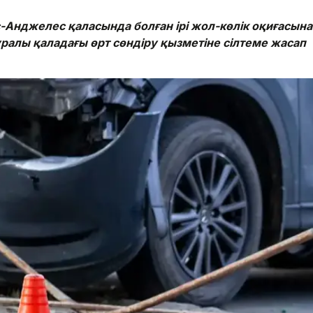
Анджелес қаласында болған ірі жол-көлік оқиғасына
уралы қаладағы өрт сөндіру қызметіне сілтеме жасап