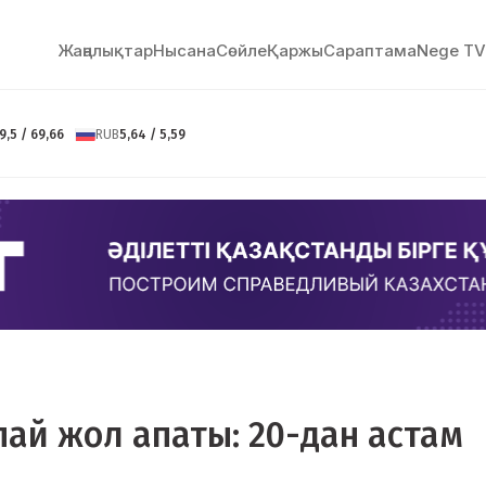
Жаңалықтар
Нысана
Сөйлe
Қаржы
Сараптама
Nege TV
9,5 / 69,66
RUB
5,64 / 5,59
ай жол апаты: 20-дан астам