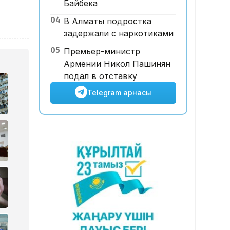
Байбека
19:40, 05 Тамыз 2026
04
В Алматы подростка
Қазақстан мен Ресейдің
задержали с наркотиками
келесі медиафорумы
Астанада өтеді
05
Премьер-министр
Армении Никол Пашинян
подал в отставку
Telegram арнасы