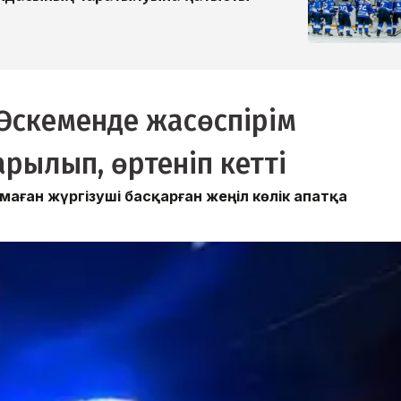
 Өскеменде жасөспірім
арылып, өртеніп кетті
лмаған жүргізуші басқарған жеңіл көлік апатқа