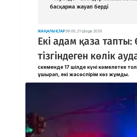
басқарма жауап берді
ЖАҢАЛЫҚТАР
09:00, 21 Шілде 2026
Екі адам қаза тапты:
тізгіндеген көлік ауд
Өскеменде 17 шілде күні кәмелетке то
ұшырап, екі жасөспірім көз жұмды.