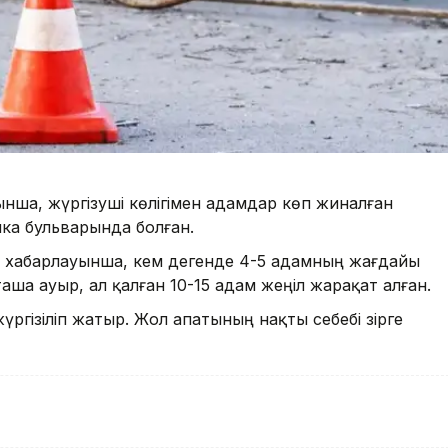
ынша, жүргізуші көлігімен адамдар көп жиналған
ика бульварында болған.
ң хабарлауынша, кем дегенде 4-5 адамның жағдайы
аша ауыр, ал қалған 10-15 адам жеңіл жарақат алған.
ргізіліп жатыр. Жол апатының нақты себебі әзірге