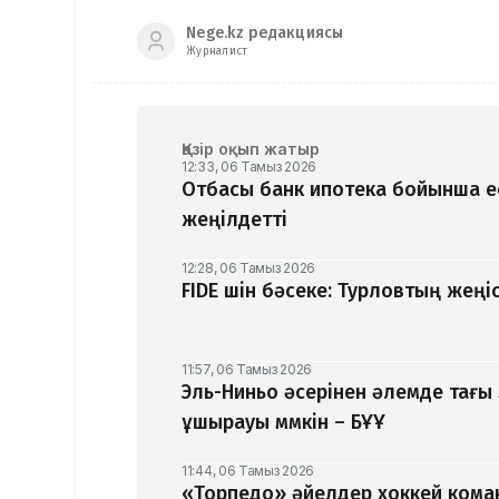
Nege.kz редакциясы
Журналист
Қазір оқып жатыр
12:33, 06 Тамыз 2026
Отбасы банк ипотека бойынша ес
жеңілдетті
12:28, 06 Тамыз 2026
​FIDE үшін бәсеке: Турловтың жең
11:57, 06 Тамыз 2026
Эль-Ниньо әсерінен әлемде тағы
ұшырауы мүмкін – БҰҰ
11:44, 06 Тамыз 2026
«Торпедо» әйелдер хоккей ком