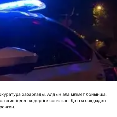
куратура хабарлады. Алдын ала мәлімет бойынша,
жол жиегіндегі кедергіге соғылған. Қатты соққыдан
ранған.