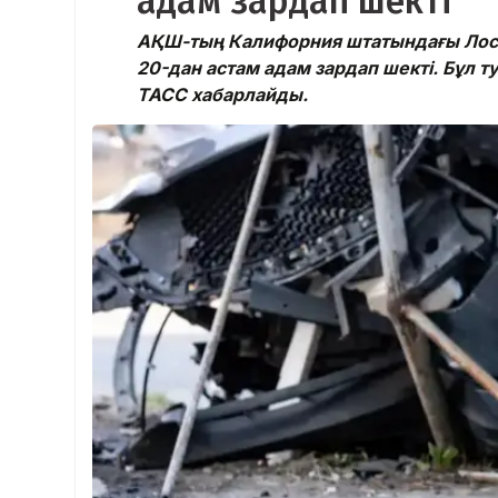
адам зардап шекті
АҚШ-тың Калифорния штатындағы Лос-
20-дан астам адам зардап шекті. Бұл т
ТАСС хабарлайды.