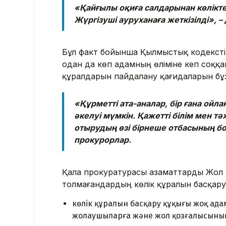
«Қайғылы оқиға салдарынан көлікте
Жүргізуші ауруханаға жеткізілді», 
Бұл факт бойынша Қылмыстық кодекстің
одан да көп адамның өлiмiне әкеп соққ
құралдарын пайдалану қағидаларын бұзу
«Құрметті ата-аналар, бір ғана ойл
әкелуі мүмкін. Қажетті білім мен тә
отырудың өзі бірнеше отбасының бо
прокурорлар.
Қала прокуратурасы азаматтарды Жол қ
толмағандардың көлік құралын басқар
көлік құралын басқару құқығы жоқ адам
жолаушыларға және жол қозғалысының 