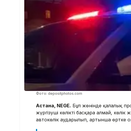
Фото: depositphotos.com
Астана, NEGE.
Бұл жөнінде қалалық про
жүргізуші көлікті басқара алмай, көлік 
автокөлік аударылып, артынша өртке о