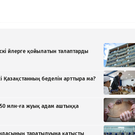
кі үйлерге қойылатын талаптарды
ісі Қазақстанның беделін арттыра ма?
 50 млн-ға жуық адам аштыққа
андасының таратылуына қатысты