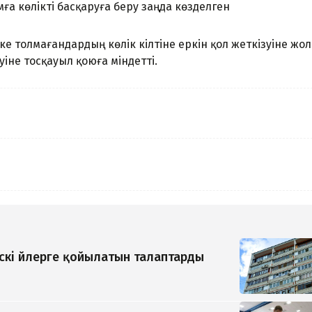
ға көлікті басқаруға беру заңда көзделген
е толмағандардың көлік кілтіне еркін қол жеткізуіне жол
уіне тосқауыл қоюға міндетті.
кі үйлерге қойылатын талаптарды