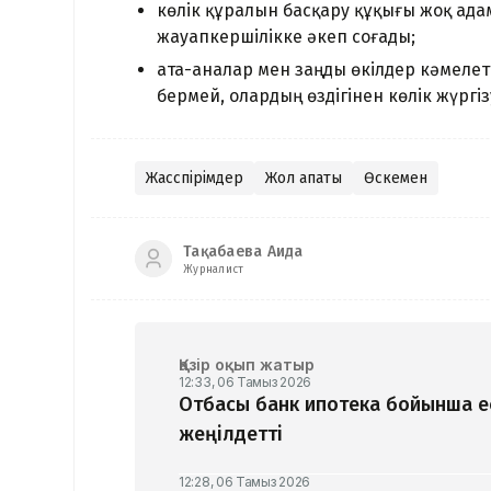
көлік құралын басқару құқығы жоқ адам
жауапкершілікке әкеп соғады;
ата-аналар мен заңды өкілдер кәмелетк
бермей, олардың өздігінен көлік жүргіз
Жасөспірімдер
Жол апаты
Өскемен
Тақабаева Аида
Журналист
Қазір оқып жатыр
12:33, 06 Тамыз 2026
Отбасы банк ипотека бойынша ес
жеңілдетті
12:28, 06 Тамыз 2026