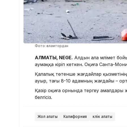
Фото: ғаламтордан
АЛМАТЫ, NEGE.
Алдын ала мәлімет бой
аумаққа кіріп кеткен. Оқиға Санта-Мон
Қалалық төтенше жағдайлар қызметіні
ауыр, тағы 8-10 адамның жағдайы – орт
Қазір оқиға орнында тергеу амалдары жү
белгісіз.
Жол апаты
Калифорния
көлік апаты