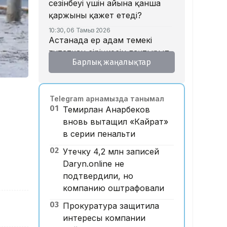
сезінбеуі үшін айына қанша
қаржыны қажет етеді?
10:30, 06 Тамыз 2026
Астанада ер адам темекі
тұтатқан сіріңкесін лақтырып,
Барлық жаңалықтар
тұрақта тұрған көлікті өртеп
жіберген
10:15, 06 Тамыз 2026
Telegram арнамызда танымал
Блогер Қайсар Қамза
01
Темирлан Анарбеков
Вьетнамнан Қазақстанға
вновь вытащил «Кайрат»
жеткізіліп жатыр
в серии пенальти
09:52, 06 Тамыз 2026
FIFA 4,2 млрд долларлық
02
Утечку 4,2 млн записей
жобаға байланысты кешірім
Daryn.online не
сұрады
подтвердили, но
компанию оштрафовали
09:12, 06 Тамыз 2026
Теледебат кезінде
03
Прокуратура защитила
депутаттыққа кандидатқа
интересы компании
Ленин туралы сұрақ қойылды