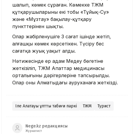
шалып, көмек сұраған. Көмекке ТЖМ
құтқарушыларының екі тобы «Тұйық-Су»
және «Мұзтау» бақылау-құтқару
пункттерінен шықты.
Олар жәбірленушіге 3 сағат ішінде жетіп,
алғашқы көмек көрсетікен. Түсіру бес
сағатқа жуық уақыт алды.
Нәтижесінде ер адам Медеу бөгетіне
жеткізіліп, ТЖМ Апаттар медицинасы
орталығының дәрігерлеріне тапсырылды.
Олар оны Алматыдағы ауруханаға жеткізді.
Іле Алатауы ұлттық табиғи паркі
ТЖМ
Турист
Nege.kz редакциясы
Журналист