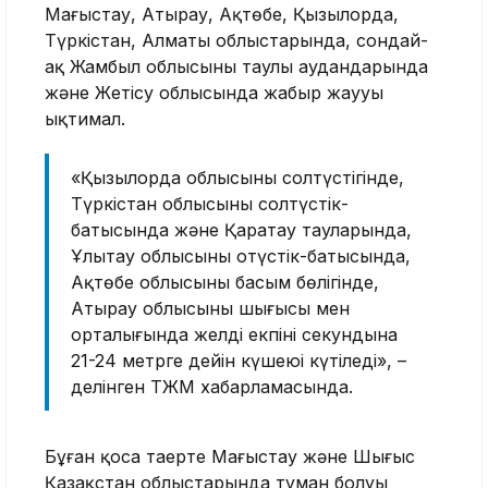
Маңғыстау, Атырау, Ақтөбе, Қызылорда,
Түркістан, Алматы облыстарында, сондай-
ақ Жамбыл облысының таулы аудандарында
және Жетісу облысында жаңбыр жаууы
ықтимал.
«Қызылорда облысының солтүстігінде,
Түркістан облысының солтүстік-
батысында және Қаратау тауларында,
Ұлытау облысының оңтүстік-батысында,
Ақтөбе облысының басым бөлігінде,
Атырау облысының шығысы мен
орталығында желдің екпіні секундына
21-24 метрге дейін күшеюі күтіледі», –
делінген ТЖМ хабарламасында.
Бұған қоса таңертең Маңғыстау және Шығыс
Қазақстан облыстарында тұман болуы