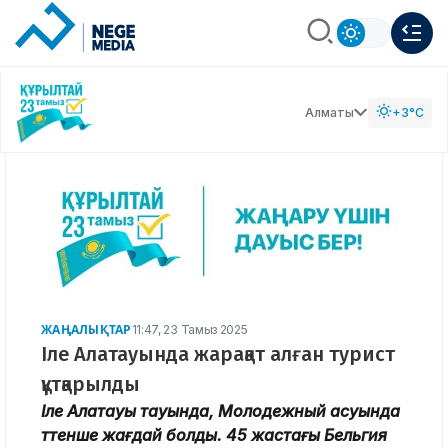
Алматы
+3°C
ЖАҢАЛЫҚТАР
11:47, 23 Тамыз 2025
Іле Алатауында жарақат алған турист
құтқарылды
Іле Алатауы тауында, Молодежный асуында
төтенше жағдай болды. 45 жастағы Бельгия