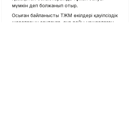
мүмкін деп болжанып отыр.
Осыған байланысты ТЖМ өкілдері қауіпсіздік
шараларын сақтауға, ауа райы нашарлаған
кезде алыс жолға шықпауға және ресми
хабарламаларды қадағалауға кеңес береді.
Ауа райы болжамы
Жаңбыр
Жел
ТЖМ
Тұман
Тақабаева Аида
Журналист
Қазір оқып жатыр
12:59, 07 Тамыз 2026
Абай облысы