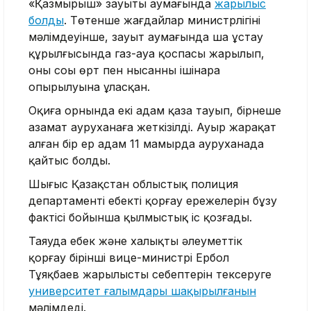
«Қазмырыш» зауыты аумағында
жарылыс
болды
. Төтенше жағдайлар министрлігінің
мәлімдеуінше, зауыт аумағында шаң ұстау
құрылғысында газ-ауа қоспасы жарылып,
оның соңы өрт пен нысанның ішінара
опырылуына ұласқан.
Оқиға орнында екі адам қаза тауып, бірнеше
азамат ауруханаға жеткізілді. Ауыр жарақат
алған бір ер адам 11 мамырда ауруханада
қайтыс болды.
Шығыс Қазақстан облыстық полиция
департаменті еңбекті қорғау ережелерін бұзу
фактісі бойынша қылмыстық іс қозғады.
Таяуда еңбек және халықты әлеуметтік
қорғау бірінші вице-министрі Ербол
Тұяқбаев жарылыстың себептерін тексеруге
университет ғалымдары шақырылғанын
мәлімдеді.