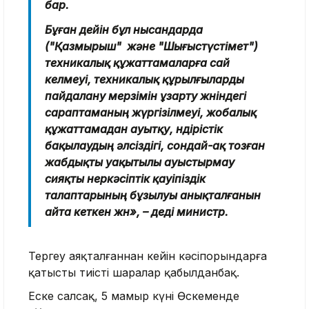
бар.
Бұған дейін бұл нысандарда
("Қазмырыш" және "Шығыстүстімет")
техникалық құжаттамаларға сай
келмеуі, техникалық құрылғыларды
пайдалану мерзімін ұзарту жөніндегі
сараптаманың жүргізілмеуі, жобалық
құжаттамадан ауытқу, өндірістік
бақылаудың әлсіздігі, сондай-ақ тозған
жабдықты уақытылы ауыстырмау
сияқты өнеркәсіптік қауіпіздік
талаптарының бұзылуы анықталғанын
айта кеткен жөн», – деді министр.
Тергеу аяқталғаннан кейін кәсіпорындарға
қатысты тиісті шаралар қабылданбақ.
Еске салсақ, 5 мамыр күні Өскеменде