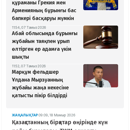
құраманы Грекия мен
Арменияның бұрынғы бас
бапкері басқаруы мүмкін
11:54, 07 Тамыз 2026
Абай облысында бұрынғы
жұбайын таяқпен ұрып
өлтірген ер адамға үкім
шықты
11:52, 07 Тамыз 2026
Марқұм фельдшер
Ұлдана Мырзуанның
жұбайы жаңа некесіне
қатысты пікір білдірді
ЖАҢАЛЫҚТАР
09:09, 18 Мамыр 2026
Қазақстанның бірқатар өңірінде күн