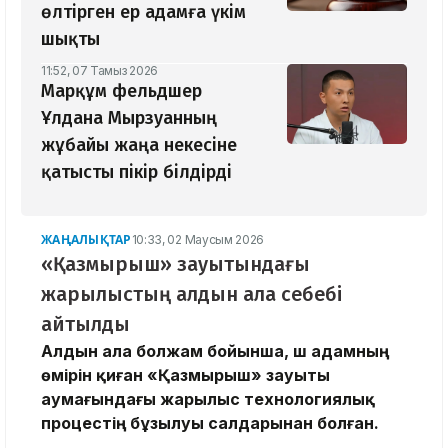
өлтірген ер адамға үкім
шықты
11:52, 07 Тамыз 2026
Марқұм фельдшер
Ұлдана Мырзуанның
жұбайы жаңа некесіне
қатысты пікір білдірді
ЖАҢАЛЫҚТАР
10:33, 02 Маусым 2026
«Қазмырыш» зауытындағы
жарылыстың алдын ала себебі
айтылды
Алдын ала болжам бойынша, үш адамның
өмірін қиған «Қазмырыш» зауыты
аумағындағы жарылыс технологиялық
процестің бұзылуы салдарынан болған.