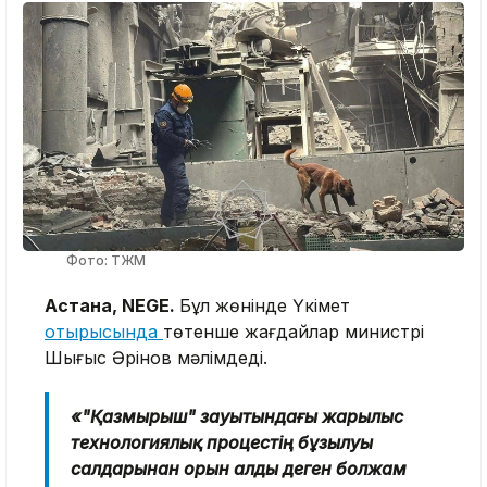
Фото: ТЖМ
Астана, NEGE.
Бұл жөнінде Үкімет
отырысында
төтенше жағдайлар министрі
Шыңғыс Әрінов мәлімдеді.
«"Қазмырыш" зауытындағы жарылыс
технологиялық процестің бұзылуы
салдарынан орын алды деген болжам