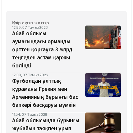
Қазір оқып жатыр
12:59, 07 Тамыз 2026
Абай облысы
аумағындағы орманды
өрттен қорғауға 3 млрд
теңгеден астам қаржы
бөлінді
12:00, 07 Тамыз 2026
Футболдан ұлттық
құраманы Грекия мен
Арменияның бұрынғы бас
бапкері басқаруы мүмкін
11:54, 07 Тамыз 2026
Абай облысында бұрынғы
жұбайын таяқпен ұрып