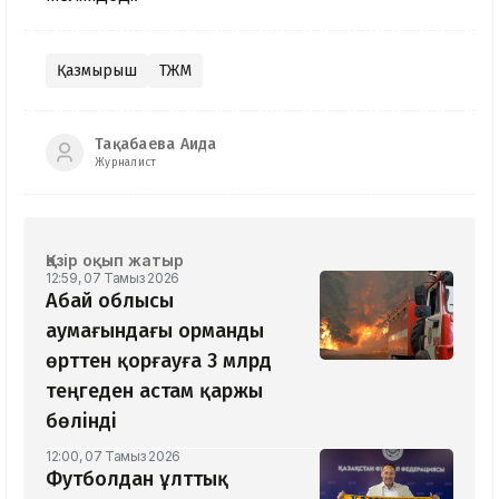
Қазмырыш
ТЖМ
Тақабаева Аида
Журналист
Қазір оқып жатыр
12:59, 07 Тамыз 2026
Абай облысы
аумағындағы орманды
өрттен қорғауға 3 млрд
теңгеден астам қаржы
бөлінді
12:00, 07 Тамыз 2026
Футболдан ұлттық