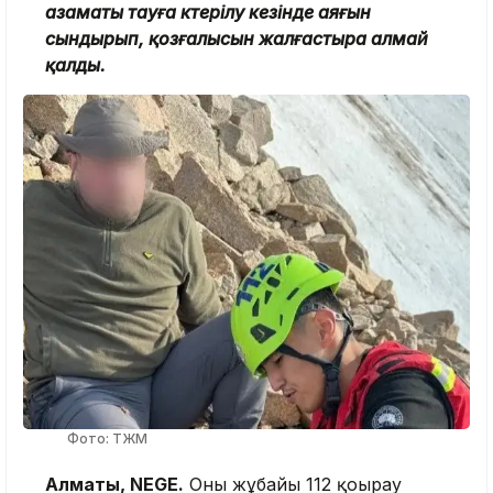
азаматы тауға көтерілу кезінде аяғын
сындырып, қозғалысын жалғастыра алмай
қалды.
Фото: ТЖМ
Алматы, NEGE.
Оның жұбайы 112 қоңырау