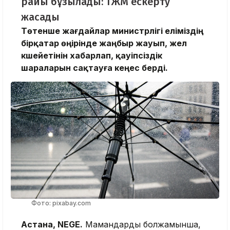
райы бұзылады: ТЖМ ескерту
жасады
Төтенше жағдайлар министрлігі еліміздің
бірқатар өңірінде жаңбыр жауып, жел
күшейетінін хабарлап, қауіпсіздік
шараларын сақтауға кеңес берді.
Фото: pixabay.com
Астана, NEGE.
Мамандардың болжамынша,