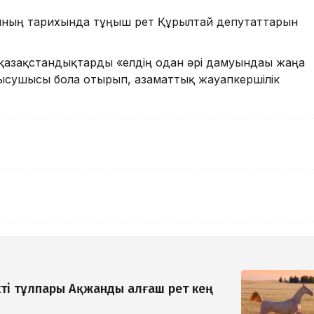
ының тарихында тұңғыш рет Құрылтай депутаттарын
қазақстандықтарды «елдің одан әрі дамуындағы жаңа
атысушысы бола отырып, азаматтық жауапкершілік
ті тұлпары Ақжанды алғаш рет кең