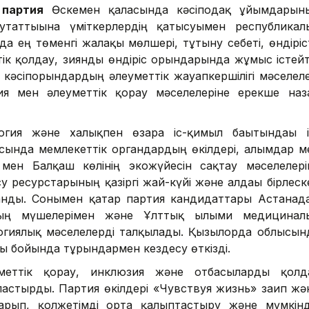
 партия
Өскемен қаласында кәсіподақ ұйымдарын
утаттығына үміткерлердің қатысуымен республикал
ада ең төменгі жалақы мөлшері, тұтыну себеті, өндіріс
тік қолдау, зиянды өндіріс орындарында жұмыс істейт
кәсіпорындардың әлеуметтік жауапкершілігі мәселеле
я мен әлеуметтік қорғау мәселелеріне ерекше наз
гия және халықпен өзара іс-қимыл бағытындағы і
ында мемлекеттік органдардың өкілдері, ғалымдар м
мен Балқаш көлінің экожүйесін сақтау мәселелері
су ресурстарының қазіргі жай-күйі және алдағы бірлеск
нды. Сонымен қатар партия кандидаттары Астанада
ның мүшелерімен және Ұлттық ғылыми медицинал
огиялық мәселелерді талқылады. Қызылорда облысын
ты бойында тұрғындармен кездесу өткізді.
меттік қорғау, инклюзия және отбасыларды қолд
лғастырды. Партия өкілдері «Чувствуя жизнь» зағип жә
арып, қолжетімді орта қалыптастыру және мүмкінді