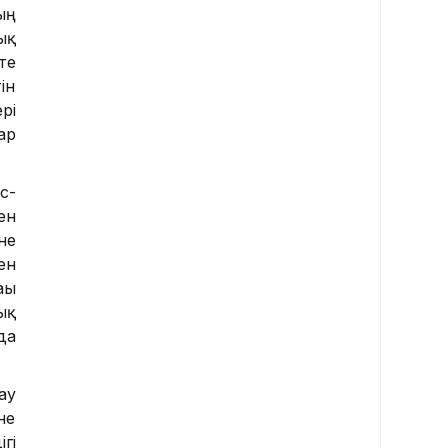
ың
ық
те
ін
рі
ар
с-
ен
не
ен
ғы
ық
да
ау
не
гі