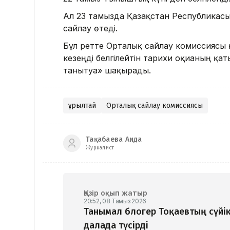
Ал 23 тамызда Қазақстан Республикас
сайлау өтеді.
Бұл ретте Орталық сайлау комиссиясы 
кезеңді белгілейтін тарихи оқиғаның қ
танытуға» шақырады.
Құрылтай
Орталық сайлау комиссиясы
Тақабаева Аида
Журналист
Қазір оқып жатыр
20:52, 08 Тамыз 2026
Танымал блогер Тоқаевтың сүйік
далада түсірді