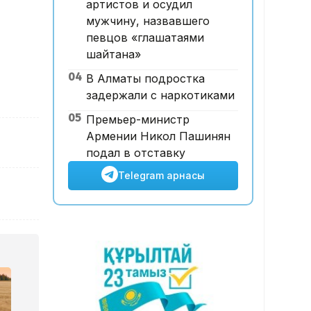
артистов и осудил
тәртібі өзгертілмек: кепілдік
мужчину, назвавшего
жарна құны қымбаттайды
певцов «глашатаями
шайтана»
04
В Алматы подростка
задержали с наркотиками
05
Премьер-министр
Армении Никол Пашинян
подал в отставку
Telegram арнасы