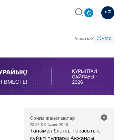
Алматы
+3°C
Соңғы жаңалықтар
20:52, 08 Тамыз 2026
Танымал блогер Тоқаевтың
сүйікті тұлпары Ақжанды