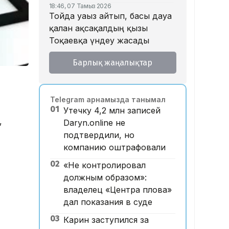
18:46, 07 Тамыз 2026
Тойда уағыз айтып, басы дауға
қалған ақсақалдың қызы
Тоқаевқа үндеу жасады
17:47, 07 Тамыз 2026
Барлық жаңалықтар
«Ресейден жеткізілген»:
Алматыда жалған көлік
нөмірлерін сатқан тұрғын
Telegram арнамызда танымал
ұсталды
01
Утечку 4,2 млн записей
17:29, 07 Тамыз 2026
,
Daryn.online не
ЕҮАК отырысында
подтвердили, но
электрондық сауда туралы
компанию оштрафовали
келісімге қол қойылды
02
«Не контролировал
16:49, 07 Тамыз 2026
Алматыдағы «Байсат» базары
должным образом»:
аукционда 24,7 млрд теңгеге
владелец «Центра плова»
сатылды
дал показания в суде
15:53, 07 Тамыз 2026
03
Карин заступился за
Қазақстанда аукцион өткізу