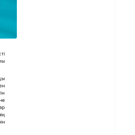
ті
ры
ды
ен
ін
не
ар
ің
ін