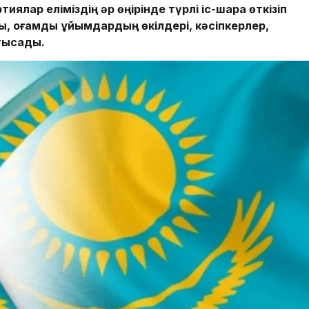
ялар еліміздің әр өңірінде түрлі іс-шара өткізіп
 қоғамдық ұйымдардың өкілдері, кәсіпкерлер,
тысады.