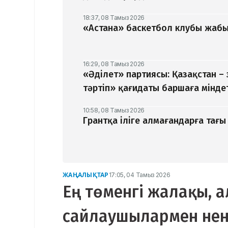
18:37, 08 Тамыз 2026
«Астана» баскетбол клубы жабыл
16:29, 08 Тамыз 2026
«Әділет» партиясы: Қазақстан –
тәртіп» қағидаты баршаға мінде
10:58, 08 Тамыз 2026
Грантқа іліге алмағандарға тағы 
ЖАҢАЛЫҚТАР
17:05, 04 Тамыз 2026
Ең төменгі жалақы, а
сайлаушылармен нен