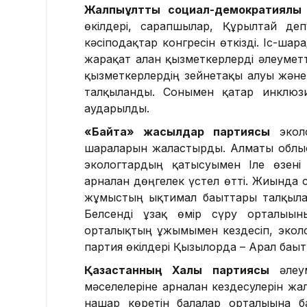
Жалпыұлттық социал-демократиялық
өкілдері, сарапшылар, Құрылтай деп
кәсіподақтар конгресін өткізді. Іс-шар
жарақат алған қызметкерлерді әлеумет
қызметкерлердің зейнетақы алуы және 
талқыланды. Сонымен қатар инклюзи
аударылды.
«Байтақ» жасылдар партиясы
эколо
шараларын жалғастырды. Алматы облыс
экологтардың қатысуымен Іле өзені 
арналған дөңгелек үстел өтті. Жиында 
жұмыстың ықтимал бағыттары талқыла
Белсенді ұзақ өмір сүру орталығы
орталықтың ұжымымен кездесіп, экол
партия өкілдері Қызылорда – Арал бағы
Қазақстанның Халық партиясы
әлеу
мәселелеріне арналған кездесулерін жа
нашар көретін балалар орталығына б