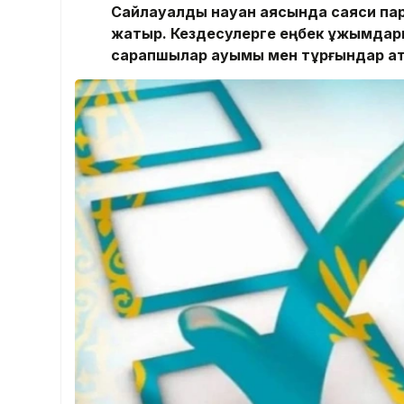
Сайлауалды науқан аясында саяси парти
жатыр. Кездесулерге еңбек ұжымдары,
сарапшылар қауымы мен тұрғындар қа