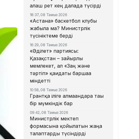
алғаш рет кең далада түсірді
18:37, 08 Тамыз 2026
«Астана» баскетбол клубы
жабыла ма? Министрлік
түсініктеме берді
16:29, 08 Тамыз 2026
«Әділет» партиясы:
Қазақстан – зайырлы
мемлекет, ал «Заң және
тәртіп» қағидаты баршаға
міндетті
10:58, 08 Тамыз 2026
Грантқа іліге алмағандарға тағы
бір мүмкіндік бар
09:42, 08 Тамыз 2026
Министрлік мектеп
формасына қойылатын жаңа
талаптарды түсіндірді