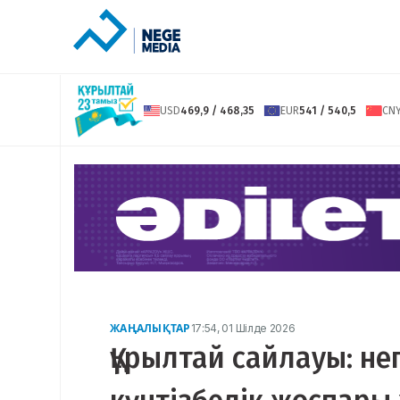
USD
469,9 / 468,35
EUR
541 / 540,5
CN
ЖАҢАЛЫҚТАР
17:54, 01 Шілде 2026
Құрылтай сайлауы: не