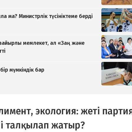
а ма? Министрлік түсініктеме берді
 зайырлы мемлекет, ал «Заң және
тті
бір мүмкіндік бар
лимент, экология: жеті парти
і талқылап жатыр?