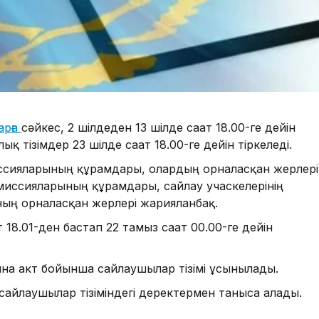
арға
сәйкес, 2 шілдеден 13 шілде сағат 18.00-ге дейін
 тізімдер 23 шілде сағат 18.00-ге дейін тіркеледі.
иссияларының құрамдары, олардың орналасқан жерлері
комиссияларының құрамдары, сайлау учаскелерінің
ың орналасқан жерлері жарияланбақ.
т 18.01-ден бастап 22 тамыз сағат 00.00-ге дейін
ына акт бойынша сайлаушылар тізімі ұсынылады.
сайлаушылар тізіміндегі деректермен таныса алады.
.