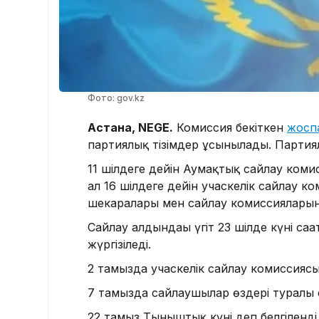
Фото: gov.kz
Астана, NEGE.
Комиссия бекіткен
жосп
партиялық тізімдер ұсынылады. Партиялық
11 шілдеге дейін Аумақтық сайлау ком
ал 16 шілдеге дейін учаскелік сайлау 
шекаралары мен сайлау комиссияларын
Сайлау алдындағы үгіт 23 шілде күні саға
жүргізіледі.
2 тамызда учаскелік сайлау комиссияс
7 тамызда сайлаушылар өздері туралы 
22 тамыз Тыныштық күні деп белгіленді