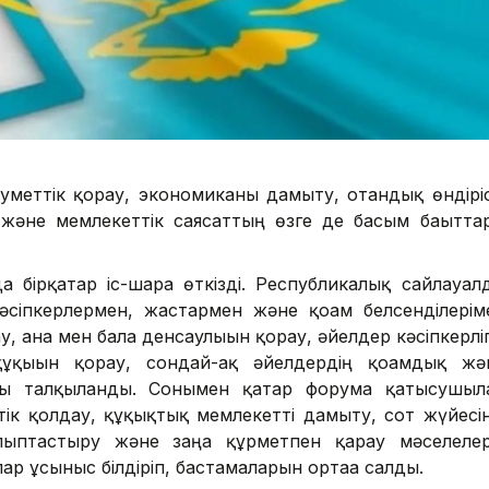
меттік қорғау, экономиканы дамыту, отандық өндіріс
 және мемлекеттік саясаттың өзге де басым бағытта
 бірқатар іс-шара өткізді. Республикалық сайлауал
сіпкерлермен, жастармен және қоғам белсенділерім
, ана мен бала денсаулығын қорғау, әйелдер кәсіпкерліг
қығын қорғау, сондай-ақ әйелдердің қоғамдық жә
уы талқыланды. Сонымен қатар форумға қатысушыл
тік қолдау, құқықтық мемлекетті дамыту, сот жүйесін
алыптастыру және заңға құрметпен қарау мәселелер
р ұсыныс білдіріп, бастамаларын ортаға салды.