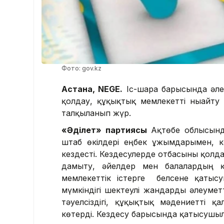
Фото: gov.kz
Астана, NEGE.
Іс-шара барысында әлеу
қолдау, құқықтық мемлекетті нығайту
талқыланып жүр.
«Әділет» партиясы
Ақтөбе облысында
штаб өкілдері еңбек ұжымдарымен, кә
кездесті. Кездесулерде отбасыны қолдау
дамыту, әйелдер мен балалардың құ
мемлекеттік істерге белсене қатыс
мүмкіндігі шектеулі жандарды әлеумет
тәуелсіздігі, құқықтық мәдениетті қ
көтерді. Кездесу барысында қатысушыла