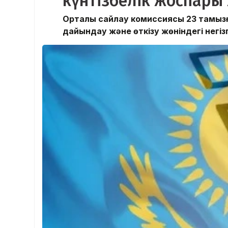
күнтізбелік жоспар
Орталық сайлау комиссиясы 23 тамыз
дайындау және өткізу жөніндегі негіз