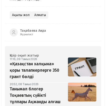
Ақылы жол
Алматы
Тақабаева Аида
Журналист
Қазір оқып жатыр
11:16, 09 Тамыз 2026
«Қазақстан халқына»
қоры талапкерлерге 350
грант бөлді
20:52, 08 Тамыз 2026
Танымал блогер
Тоқаевтың сүйікті
тұлпары Ақжанды алғаш