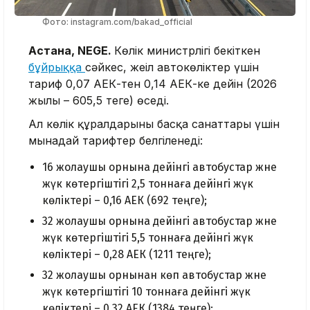
Фото: instagram.com/bakad_official
Астана, NEGE.
Көлік министрлігі бекіткен
бұйрыққа
сәйкес, жеңіл автокөліктер үшін
тариф 0,07 АЕК-тен 0,14 АЕК-ке дейін (2026
жылы – 605,5 теңге) өседі.
Ал көлік құралдарының басқа санаттары үшін
мынадай тарифтер белгіленеді:
16 жолаушы орнына дейінгі автобустар және
жүк көтергіштігі 2,5 тоннаға дейінгі жүк
көліктері – 0,16 АЕК (692 теңге);
32 жолаушы орнына дейінгі автобустар және
жүк көтергіштігі 5,5 тоннаға дейінгі жүк
көліктері – 0,28 АЕК (1211 теңге);
32 жолаушы орнынан көп автобустар және
жүк көтергіштігі 10 тоннаға дейінгі жүк
көліктері – 0,32 АЕК (1384 теңге);