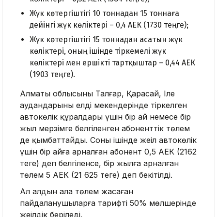
Жүк көтергіштігі 10 тоннадан 15 тоннаға
дейінгі жүк көліктері – 0,4 АЕК (1730 теңге);
Жүк көтергіштігі 15 тоннадан асатын жүк
көліктері, оның ішінде тіркемелі жүк
көліктері мен ершікті тартқыштар – 0,44 АЕК
(1903 теңге).
Алматы облысының Талғар, Қарасай, Іле
аудандарының елді мекендерінде тіркелген
автокөлік құралдары үшін бір ай немесе бір
жыл мерзімге белгіленген абоненттік төлем
де қымбаттайды. Соның ішінде жеңіл автокөлік
үшін бір айға арналған абонент 0,5 АЕК (2162
теңге) деп белгіленсе, бір жылға арналған
төлем 5 АЕК (21 625 теңге) деп бекітілді.
Ал алдын ала төлем жасаған
пайдаланушыларға тарифтің 50% мөлшерінде
жеңілдік беріледі.