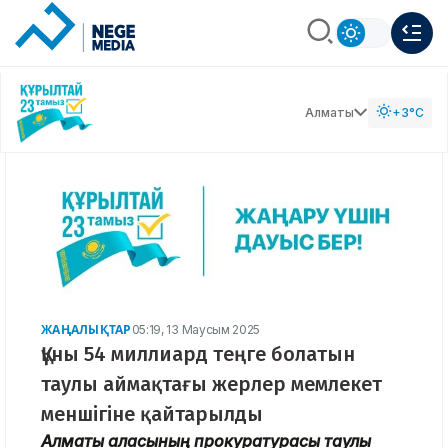
Алматы
+3°C
ЖАҢАЛЫҚТАР
05:19, 13 Маусым 2025
Құны 54 миллиард теңге болатын
таулы аймақтағы жерлер мемлекет
меншігіне қайтарылды
Алматы қаласының прокуратурасы таулы