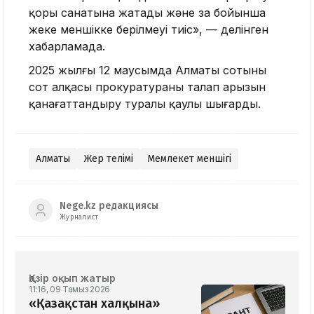
қоры санатына жатады және заң бойынша
жеке меншікке берілмеуі тиіс», — делінген
хабарламада.
2025 жылғы 12 маусымда Алматы сотының
сот алқасы прокуратураның талап арызын
қанағаттандыру туралы қаулы шығарды.
Алматы
Жер телімі
Мемлекет меншігі
Nege.kz редакциясы
Журналист
Қазір оқып жатыр
11:16, 09 Тамыз 2026
«Қазақстан халқына»