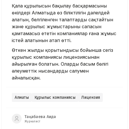
Қала құрылысын бақылау басқармасының
өкілдері Алматыда өз біліктілігін дәлелдей
алатын, белгіленген талаптарды сақтайтын
және құрылыс жұмыстарының сапасын
қамтамасыз ететін компаниялар ғана жұмыс
істей алатынын атап өтті.
Өткен жылдың қорытындысы бойынша сегіз
құрылыс компаниясы лицензиясынан
айырылған болатын. Олардың басым бөлігі
әлеуметтік нысандарды салумен
айналысқан.
Алматы
Құрылыс компаниясы
Лицензия
Тақабаева Аида
Журналист