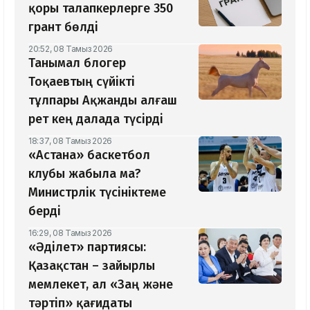
қоры талапкерлерге 350
грант бөлді
20:52, 08 Тамыз 2026
Танымал блогер
Тоқаевтың сүйікті
тұлпары Ақжанды алғаш
рет кең далада түсірді
18:37, 08 Тамыз 2026
«Астана» баскетбол
клубы жабыла ма?
Министрлік түсініктеме
берді
16:29, 08 Тамыз 2026
«Әділет» партиясы:
Қазақстан – зайырлы
мемлекет, ал «Заң және
тәртіп» қағидаты