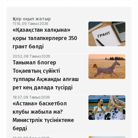
Қазір оқып жатыр
11:16, 09 Тамыз 2026
«Қазақстан халқына»
қоры талапкерлерге 350
грант бөлді
20:52, 08 Тамыз 2026
Танымал блогер
Тоқаевтың сүйікті
тұлпары Ақжанды алғаш
рет кең далада түсірді
18:37, 08 Тамыз 2026
«Астана» баскетбол
клубы жабыла ма?
Министрлік түсініктеме
берді