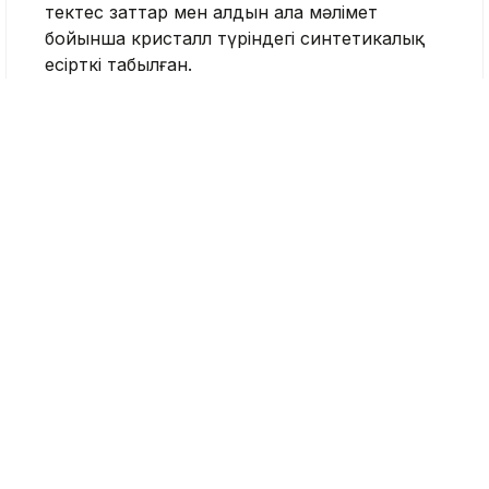
тектес заттар мен алдын ала мәлімет
бойынша кристалл түріндегі синтетикалық
есірткі табылған.
Күдікті есірткіні жасырын орындарға
қалдырып жүргенін мойындаған.
Қазір полиция жасөспірімді қылмыстық
әрекетке кім тартқанын, есірткінің жеткізу
арнасын және заңсыз схеманы
ұйымдастырушыларды анықтап жатыр.
Сондай-ақ қасында болған екі қыздың бұл
әрекеттен хабардар болған-болмағаны және
ықтимал қатысы тексеріледі.
Тергеу барысында күдіктінің мұндай қадамға
баруына не себеп болғаны, ата-анасының
бақылауы мен тәрбиесіне қатысты