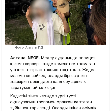
Фото: Алматы ПД
Астана, NEGE.
Медеу ауданында полиция
қызметкерлері ішінде кәмелетке толмаған
үш қыз отырған таксиді тоқтатқан. Жедел
мәліметке сәйкес, олардың бірі есірткіні
жасырын орындарға қалдыру арқылы
таратумен айналысқан.
Күдіктіні тінту кезінде түрлі түсті
оқшаулағыш таспамен оралған көптеген
түйіншек тәркіленді. Олардың ішінен өсімдік