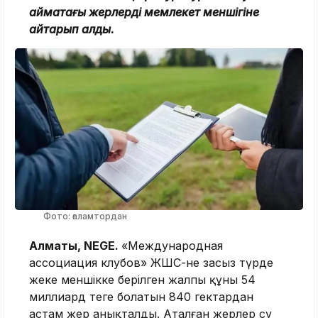
аймақтағы жерлерді мемлекет меншігіне
қайтарып алды.
Фото: ғаламтордан
Алматы, NEGE.
«
Международная
ассоциация клубов» ЖШС-не заңсыз түрде
жеке меншікке берілген жалпы құны 54
миллиард теңге болатын 840 гектардан
астам жер анықталды. Аталған жерлер су