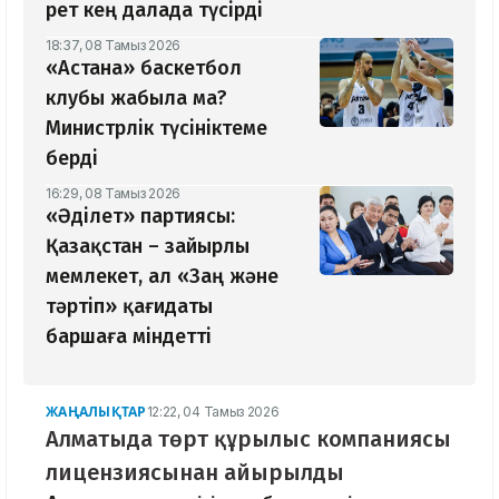
рет кең далада түсірді
18:37, 08 Тамыз 2026
«Астана» баскетбол
клубы жабыла ма?
Министрлік түсініктеме
берді
16:29, 08 Тамыз 2026
«Әділет» партиясы:
Қазақстан – зайырлы
мемлекет, ал «Заң және
тәртіп» қағидаты
баршаға міндетті
ЖАҢАЛЫҚТАР
12:22, 04 Тамыз 2026
Алматыда төрт құрылыс компаниясы
лицензиясынан айырылды