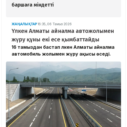
баршаға міндетті
ЖАҢАЛЫҚТАР
16:35, 06 Тамыз 2026
Үлкен Алматы айналма автожолымен
жүру құны екі есе қымбаттайды
16 тамыздан бастап Үлкен Алматы айналма
автомобиль жолымен жүру ақысы өседі.