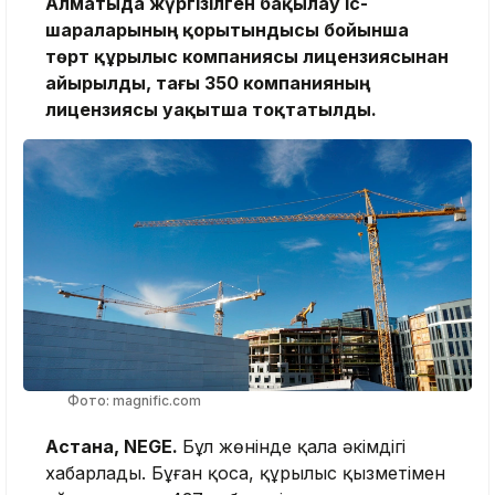
Алматыда жүргізілген бақылау іс-
шараларының қорытындысы бойынша
төрт құрылыс компаниясы лицензиясынан
айырылды, тағы 350 компанияның
лицензиясы уақытша тоқтатылды.
Фото: magnific.com
Астана, NEGE.
Бұл жөнінде қала әкімдігі
хабарлады. Бұған қоса, құрылыс қызметімен