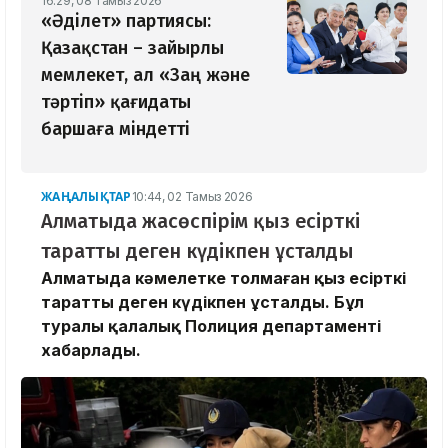
16:29, 08 Тамыз 2026
«Әділет» партиясы:
Қазақстан – зайырлы
мемлекет, ал «Заң және
тәртіп» қағидаты
баршаға міндетті
ЖАҢАЛЫҚТАР
10:44, 02 Тамыз 2026
Алматыда жасөспірім қыз есірткі
таратты деген күдікпен ұсталды
Алматыда кәмелетке толмаған қыз есірткі
таратты деген күдікпен ұсталды. Бұл
туралы қалалық Полиция департаменті
хабарлады.