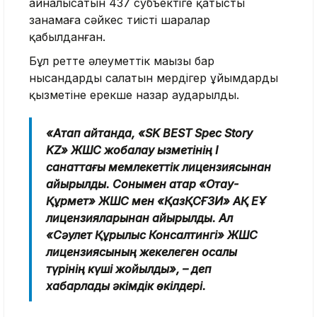
айналысатын 437 субъектіге қатысты
заңнамаға сәйкес тиісті шаралар
қабылданған.
Бұл ретте әлеуметтік маңызы бар
нысандарды салатын мердігер ұйымдардың
қызметіне ерекше назар аударылды.
«Атап айтқанда, «SK BEST Spec Story
KZ» ЖШС жобалау қызметінің І
санаттағы мемлекеттік лицензиясынан
айырылды. Сонымен қатар «Отау-
Құрмет» ЖШС мен «ҚазҚСҒЗИ» АҚ ЕҰ
лицензияларынан айырылды. Ал
«Сәулет Құрылыс Консалтингі» ЖШС
лицензиясының жекелеген қосалқы
түрінің күші жойылды», – деп
хабарлады әкімдік өкілдері.