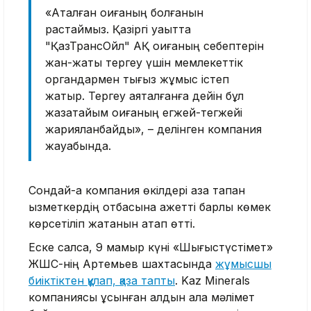
«Аталған оқиғаның болғанын
растаймыз. Қазіргі уақытта
"ҚазТрансОйл" АҚ оқиғаның себептерін
жан-жақты тергеу үшін мемлекеттік
органдармен тығыз жұмыс істеп
жатыр. Тергеу аяқталғанға дейін бұл
жазатайым оқиғаның егжей-тегжейі
жарияланбайды», – делінген компания
жауабында.
Сондай-ақ компания өкілдері қаза тапқан
қызметкердің отбасына қажетті барлық көмек
көрсетіліп жатқанын атап өтті.
Еске салсақ, 9 мамыр күні «Шығыстүстімет»
ЖШС-нің Артемьев шахтасында
жұмысшы
биіктіктен құлап, қаза тапты
. Kaz Minerals
компаниясы ұсынған алдын ала мәлімет