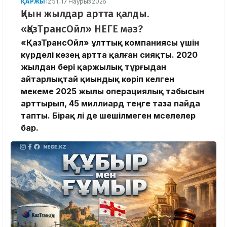
ҚАРЖЫ
12:51, 17 Наурыз 2026
Қиын жылдар артта қалды.
«ҚазТрансОйл» НЕГЕ мәз?
«ҚазТрансОйл» ұлттық компаниясы үшін
күрделі кезең артта қалған сияқты. 2020
жылдан бері қаржылық тұрғыдан
айтарлықтай қиындық көріп келген
мекеме 2025 жылы операциялық табысын
арттырып, 45 миллиард теңге таза пайда
тапты. Бірақ әлі де шешілмеген мәселелер
бар.