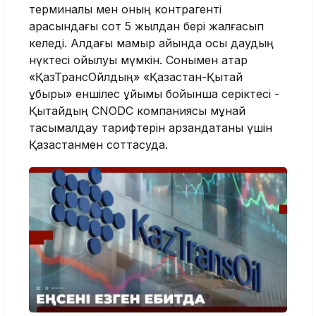
терминалы мен оның контрагенті
арасындағы сот 5 жылдан бері жалғасып
келеді. Алдағы мамыр айында осы даудың
нүктесі қойылуы мүмкін. Сонымен қатар
«ҚазТрансОйлдың» «Қазақстан-Қытай
құбыры» еншілес ұйымы бойынша серіктесі -
Қытайдың CNODC компаниясы мұнай
тасымалдау тарифтерін арзандатқаны үшін
Қазақстанмен соттасуда.