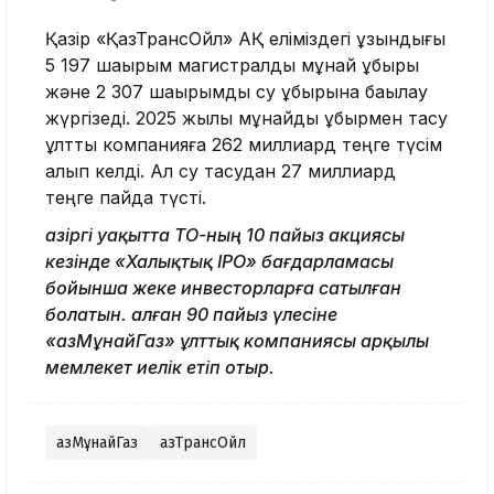
Қазір «ҚазТрансОйл» АҚ еліміздегі ұзындығы
5 197 шақырым магистралды мұнай құбыры
және 2 307 шақырымдық су құбырына бақылау
жүргізеді. 2025 жылы мұнайды құбырмен тасу
ұлттық компанияға 262 миллиард теңге түсім
алып келді. Ал су тасудан 27 миллиард
теңге пайда түсті.
Қазіргі уақытта ҚТО-ның 10 пайыз акциясы
кезінде «Халықтық IPO» бағдарламасы
бойынша жеке инвесторларға сатылған
болатын. Қалған 90 пайыз
үлесіне
«ҚазМұнайГаз» ұлттық компаниясы
арқылы
мемлекет иелік етіп отыр.
ҚазМұнайГаз
ҚазТрансОйл