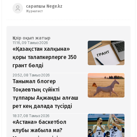
сарапшы Nege.kz
Журналист
Қазір оқып жатыр
11:16, 09 Тамыз 2026
«Қазақстан халқына»
қоры талапкерлерге 350
грант бөлді
20:52, 08 Тамыз 2026
Танымал блогер
Тоқаевтың сүйікті
тұлпары Ақжанды алғаш
рет кең далада түсірді
18:37, 08 Тамыз 2026
«Астана» баскетбол
клубы жабыла ма?