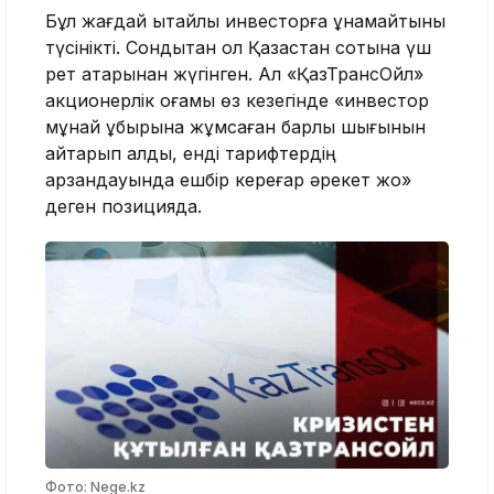
Бұл жағдай қытайлық инвесторға ұнамайтыны
түсінікті. Сондықтан ол Қазақстан сотына үш
рет қатарынан жүгінген. Ал «ҚазТрансОйл»
акционерлік қоғамы өз кезегінде «инвестор
мұнай құбырына жұмсаған барлық шығынын
қайтарып алды, енді тарифтердің
арзандауында ешбір кереғар әрекет жоқ»
деген позицияда.
Фото: Nege.kz