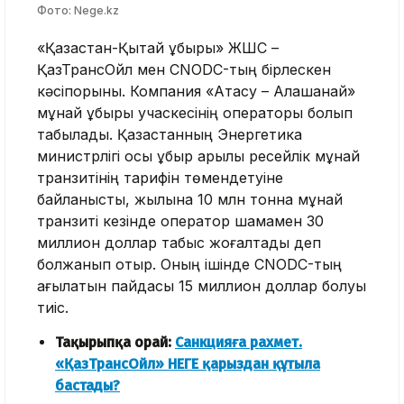
Фото: Nege.kz
«Қазақстан-Қытай құбыры» ЖШС –
ҚазТрансОйл мен CNODC-тың бірлескен
кәсіпорыны. Компания «Атасу – Алашанқай»
мұнай құбыры учаскесінің операторы болып
табылады. Қазақстанның Энергетика
министрлігі осы құбыр арқылы ресейлік мұнай
транзитінің тарифін төмендетуіне
байланысты, жылына 10 млн тонна мұнай
транзиті кезінде оператор шамамен 30
миллион доллар табыс жоғалтады деп
болжанып отыр. Оның ішінде CNODC-тың
қағылатын пайдасы 15 миллион доллар болуы
тиіс.
Тақырыпқа орай:
Санкцияға рахмет.
«ҚазТрансОйл» НЕГЕ қарыздан құтыла
бастады?