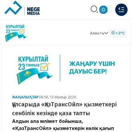
Алматы
+3°C
ЖАҢАЛЫҚТАР
08:56, 13 Мамыр 2026
Құлсарыда «ҚазТрансОйл» қызметкері
сенбілік кезінде қаза тапты
Алдын ала мәлімет бойынша,
«ҚазТрансОйл» қызметкерін көлік қағып