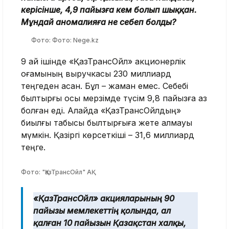
керісінше, 4,9 пайызға кем болып шыққан.
Мұндай аномалияға не себеп болды?
Фото: Фото: Nege.kz
9 ай ішінде «ҚазТрансОйл» акционерлік
қоғамының выручкасы 230 миллиард
теңгеден асқан. Бұл – жаман емес. Себебі
былтырғы осы мерзімде түсім 9,8 пайызға аз
болған еді. Алайда «ҚазТрансОйлдың»