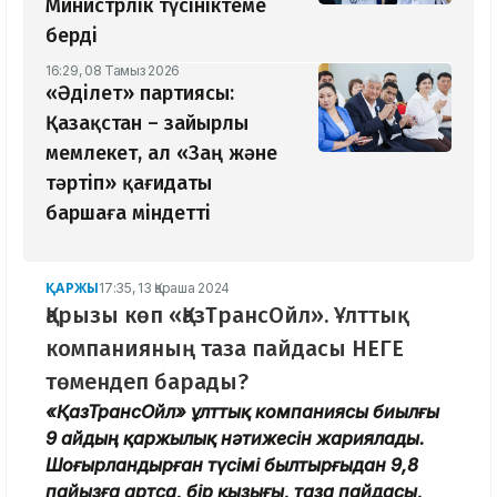
Министрлік түсініктеме
берді
16:29, 08 Тамыз 2026
«Әділет» партиясы:
Қазақстан – зайырлы
мемлекет, ал «Заң және
тәртіп» қағидаты
баршаға міндетті
ҚАРЖЫ
17:35, 13 Қараша 2024
Қарызы көп «ҚазТрансОйл». Ұлттық
компанияның таза пайдасы НЕГЕ
төмендеп барады?
«ҚазТрансОйл» ұлттық компаниясы биылғы
9 айдың қаржылық нәтижесін жариялады.
Шоғырландырған түсімі былтырғыдан 9,8
пайызға артса, бір қызығы, таза пайдасы,