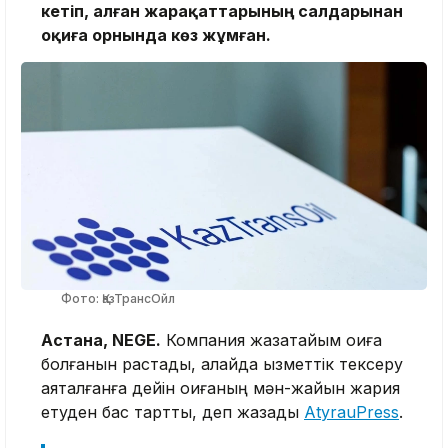
кетіп, алған жарақаттарының салдарынан
оқиға орнында көз жұмған.
Фото: ҚазТрансОйл
Астана, NEGE.
Компания жазатайым оқиға
болғанын растады, алайда қызметтік тексеру
аяқталғанға дейін оқиғаның мән-жайын жария
етуден бас тартты, деп жазады
AtyrauPress
.