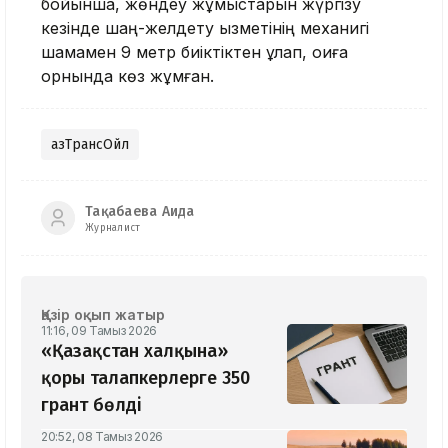
бойынша, жөндеу жұмыстарын жүргізу
кезінде шаң-желдету қызметінің механигі
шамамен 9 метр биіктіктен құлап, оқиға
орнында көз жұмған.
ҚазТрансОйл
Тақабаева Аида
Журналист
Қазір оқып жатыр
11:16, 09 Тамыз 2026
«Қазақстан халқына»
қоры талапкерлерге 350
грант бөлді
20:52, 08 Тамыз 2026