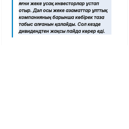
биылғы табысы былтырғыға жете алмауы
мүмкін. Қазіргі көрсеткіші – 31,6 миллиард
теңге.
Фото: "ҚазТрансОйл" АҚ
«ҚазТрансОйл» акцияларының 90
пайызы мемлекеттің қолында, ал
қалған 10 пайызын Қазақстан халқы,
яғни жеке ұсақ инвесторлар ұстап