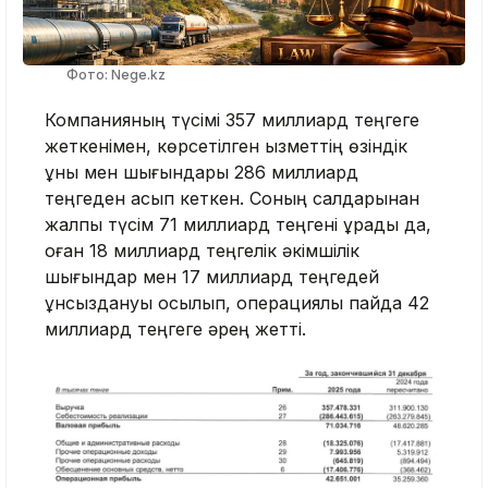
Фото: Nege.kz
Компанияның түсімі 357 миллиард теңгеге
жеткенімен, көрсетілген қызметтің өзіндік
құны мен шығындары 286 миллиард
теңгеден асып кеткен. Соның салдарынан
жалпы түсім 71 миллиард теңгені құрады да,
оған 18 миллиард теңгелік әкімшілік
шығындар мен 17 миллиард теңгедей
құнсыздануы қосылып, операциялық пайда 42
миллиард теңгеге әрең жетті.