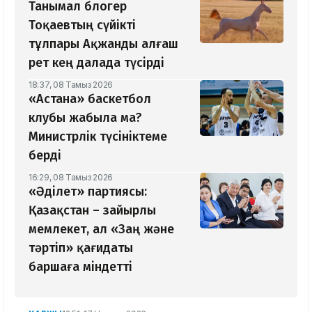
Танымал блогер
Тоқаевтың сүйікті
тұлпары Ақжанды алғаш
рет кең далада түсірді
18:37, 08 Тамыз 2026
«Астана» баскетбол
клубы жабыла ма?
Министрлік түсініктеме
берді
16:29, 08 Тамыз 2026
«Әділет» партиясы:
Қазақстан – зайырлы
мемлекет, ал «Заң және
тәртіп» қағидаты
баршаға міндетті