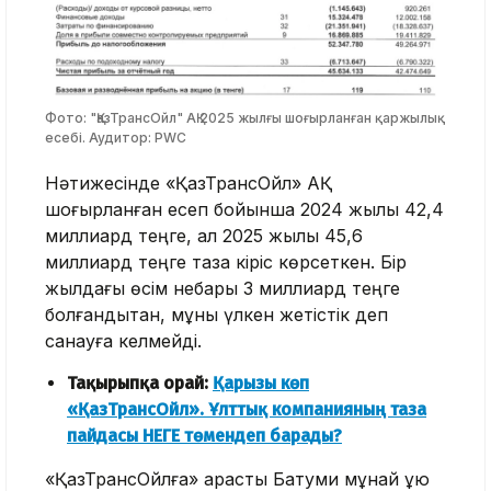
Фото: "ҚазТрансОйл" АҚ 2025 жылғы шоғырланған қаржылық
есебі. Аудитор: PWC
Нәтижесінде «ҚазТрансОйл» АҚ
шоғырланған есеп бойынша 2024 жылы 42,4
миллиард теңге, ал 2025 жылы 45,6
миллиард теңге таза кіріс көрсеткен. Бір
жылдағы өсім небары 3 миллиард теңге
болғандықтан, мұны үлкен жетістік деп
санауға келмейді.
Тақырыпқа орай:
Қарызы көп
«ҚазТрансОйл». Ұлттық компанияның таза
пайдасы НЕГЕ төмендеп барады?
«ҚазТрансОйлға» қарасты Батуми мұнай құю