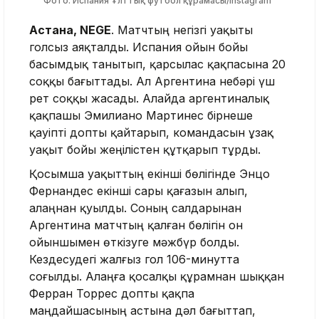
Фото: Испания Ұлттық футбол құрамасы/Instagram
Астана, NEGE
. Матчтың негізгі уақыты
голсыз аяқталды. Испания ойын бойы
басымдық танытып, қарсылас қақпасына 20
соққы бағыттады. Ал Аргентина небәрі үш
рет соққы жасады. Алайда аргентиналық
қақпашы Эмилиано Мартинес бірнеше
қауіпті допты қайтарып, командасын ұзақ
уақыт бойы жеңілістен құтқарып тұрды.
Қосымша уақыттың екінші бөлігінде Энцо
Фернандес екінші сары қағазын алып,
алаңнан қуылды. Соның салдарынан
Аргентина матчтың қалған бөлігін он
ойыншымен өткізуге мәжбүр болды.
Кездесудегі жалғыз гол 106-минутта
соғылды. Алаңға қосалқы құрамнан шыққан
Ферран Торрес допты қақпа
маңдайшасының астына дәл бағыттап,