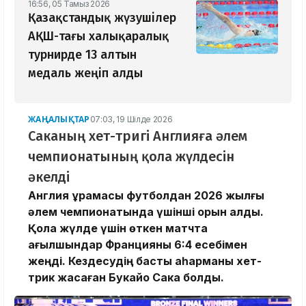
16:56, 05 Тамыз 2026
Қазақстандық жүзушілер
АҚШ-тағы халықаралық
турнирде 13 алтын
медаль жеңіп алды
ЖАҢАЛЫҚТАР
07:03, 19 Шілде 2026
Саканың хет-тригі Англияға әлем
чемпионатының қола жүлдесін
әкелді
Англия құрамасы футболдан 2026 жылғы
әлем чемпионатында үшінші орын алды.
Қола жүлде үшін өткен матчта
ағылшындар Францияны 6:4 есебімен
жеңді. Кездесудің басты қаһарманы хет-
трик жасаған Букайо Сака болды.