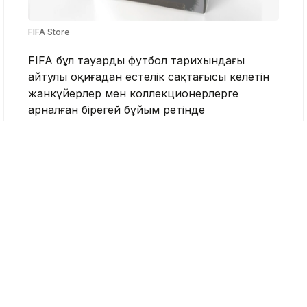
FIFA Store
FIFA бұл тауарды футбол тарихындағы
айтулы оқиғадан естелік сақтағысы келетін
жанкүйерлер мен коллекционерлерге
арналған бірегей бұйым ретінде
таныстырды. Тапсырыс әлем чемпионаты
аяқталғаннан кейін ғана жеткізіледі. Қазір
өнімге АҚШ, Ұлыбритания және Еуропа
елдерінің тұрғындары ғана тапсырыс бере
алады.
Әлем чемпионатының финалы 19 шілдеде
АҚШ-тың Нью-Джерси штатындағы
«МетЛайф» стадионында өтеді. Биылғы
турнирді АҚШ, Канада және Мексика
бірлесіп өткізіп жатыр. Жартылай финалға
Франция, Испания, Англия және Аргентина