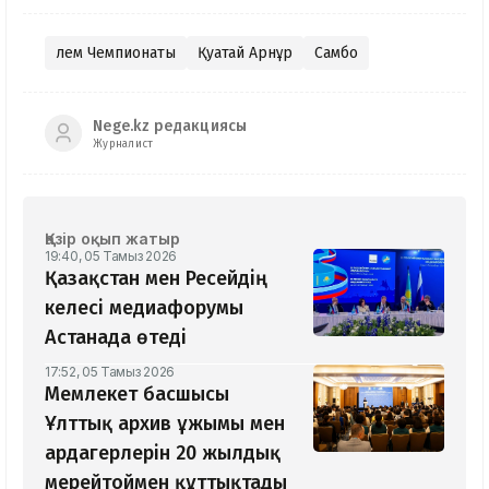
Әлем Чемпионаты
Қуатай Арнұр
Самбо
Nege.kz редакциясы
Журналист
Қазір оқып жатыр
19:40, 05 Тамыз 2026
Қазақстан мен Ресейдің
келесі медиафорумы
Астанада өтеді
17:52, 05 Тамыз 2026
Мемлекет басшысы
Ұлттық архив ұжымы мен
ардагерлерін 20 жылдық
мерейтоймен құттықтады