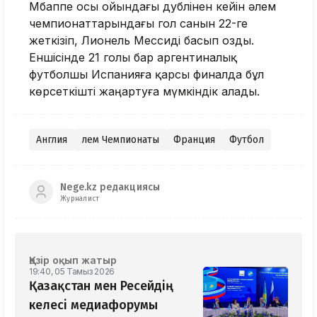
Мбаппе осы ойындағы дублінен кейін әлем
чемпионаттарындағы гол санын 22-ге
жеткізіп, Лионель Мессиді басып озды.
Еншісінде 21 голы бар аргентиналық
футболшы Испанияға қарсы финалда бұл
көрсеткішті жаңартуға мүмкіндік алады.
Англия
Әлем Чемпионаты
Франция
Футбол
Nege.kz редакциясы
Журналист
Қазір оқып жатыр
19:40, 05 Тамыз 2026
Қазақстан мен Ресейдің
келесі медиафорумы