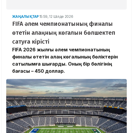
ЖАҢАЛЫҚТАР
15:59, 12 Шілде 2026
FIFA әлем чемпионатының финалы
өтетін алаңның көгалын бөлшектеп
сатуға кірісті
FIFA 2026 жылғы әлем чемпионатының
финалы өтетін алаң көгалының бөліктерін
сатылымға шығарды. Оның бір бөлігінің
бағасы – 450 доллар.