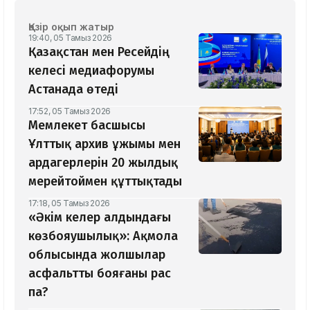
Қазір оқып жатыр
19:40, 05 Тамыз 2026
Қазақстан мен Ресейдің
келесі медиафорумы
Астанада өтеді
17:52, 05 Тамыз 2026
Мемлекет басшысы
Ұлттық архив ұжымы мен
ардагерлерін 20 жылдық
мерейтоймен құттықтады
17:18, 05 Тамыз 2026
«Әкім келер алдындағы
көзбояушылық»: Ақмола
облысында жолшылар
асфальтты бояғаны рас
па?