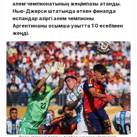
әлем чемпионатының жеңімпазы атанды.
Нью-Джерси штатында өткен финалда
испандар қазіргі әлем чемпионы
Аргентинаны қосымша уақытта 1:0 есебімен
жеңді.