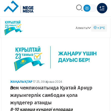
Алматы
+3°C
ЖАҢАЛЫҚТАР
17:25, 09 Қараша 2024
Әлем чемпионатында Қуатай Арнұр
жауынгерлік самбодан қола
жүлдегер атанды
8-10 қараша күндері елордада