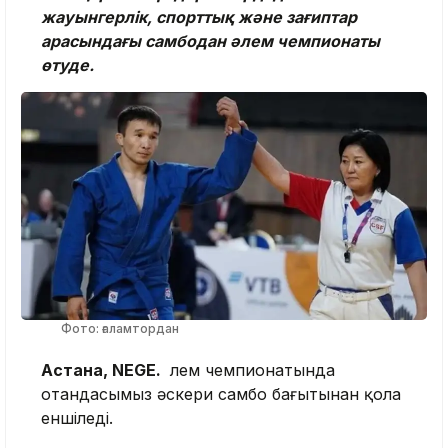
жауынгерлік, спорттық және зағиптар
арасындағы самбодан әлем чемпионаты
өтуде.
Фото: ғаламтордан
Астана, NEGE.
Әлем чемпионатында
отандасымыз әскери самбо бағытынан қола
еншіледі.