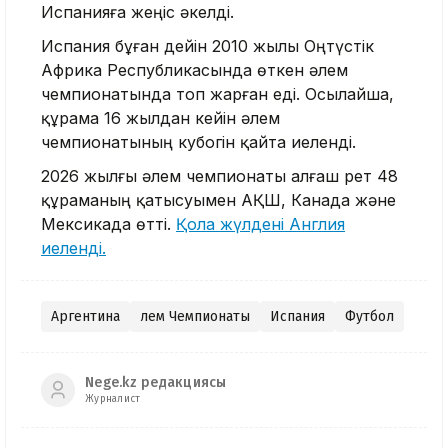
Испанияға жеңіс әкелді.
Испания бұған дейін 2010 жылы Оңтүстік
Африка Республикасында өткен әлем
чемпионатында топ жарған еді. Осылайша,
құрама 16 жылдан кейін әлем
чемпионатының кубогін қайта иеленді.
2026 жылғы әлем чемпионаты алғаш рет 48
құраманың қатысуымен АҚШ, Канада және
Мексикада өтті.
Қола жүлдені Англия
иеленді.
Аргентина
Әлем Чемпионаты
Испания
Футбол
Nege.kz редакциясы
Журналист