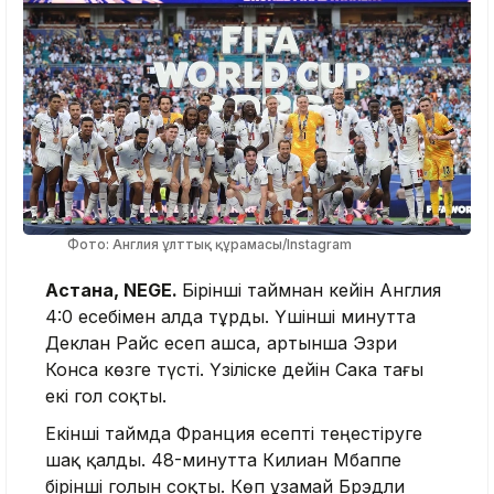
Фото: Англия ұлттық құрамасы/Instagram
Астана, NEGE.
Бірінші таймнан кейін Англия
4:0 есебімен алда тұрды. Үшінші минутта
Деклан Райс есеп ашса, артынша Эзри
Конса көзге түсті. Үзіліске дейін Сака тағы
екі гол соқты.
Екінші таймда Франция есепті теңестіруге
шақ қалды. 48-минутта Килиан Мбаппе
бірінші голын соқты. Көп ұзамай Брэдли