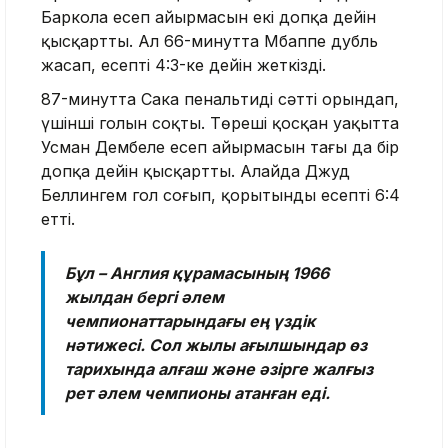
Баркола есеп айырмасын екі допқа дейін
қысқартты. Ал 66-минутта Мбаппе дубль
жасап, есепті 4:3-ке дейін жеткізді.
87-минутта Сака пенальтиді сәтті орындап,
үшінші голын соқты. Төреші қосқан уақытта
Усман Дембеле есеп айырмасын тағы да бір
допқа дейін қысқартты. Алайда Джуд
Беллингем гол соғып, қорытынды есепті 6:4
етті.
Бұл – Англия құрамасының 1966
жылдан бергі әлем
чемпионаттарындағы ең үздік
нәтижесі. Сол жылы ағылшындар өз
тарихында алғаш және әзірге жалғыз
рет әлем чемпионы атанған еді.