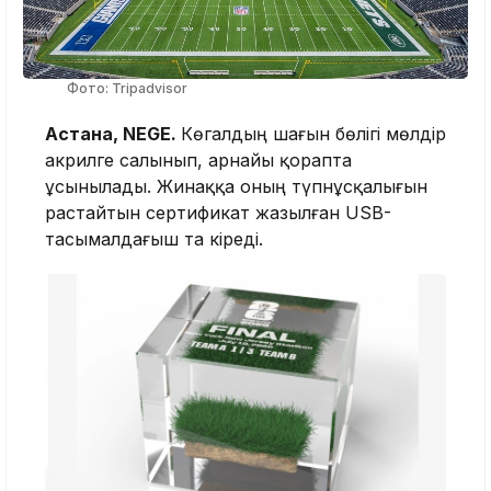
Фото: Tripadvisor
Астана, NEGE.
Көгалдың шағын бөлігі мөлдір
акрилге салынып, арнайы қорапта
ұсынылады. Жинаққа оның түпнұсқалығын
растайтын сертификат жазылған USB-
тасымалдағыш та кіреді.