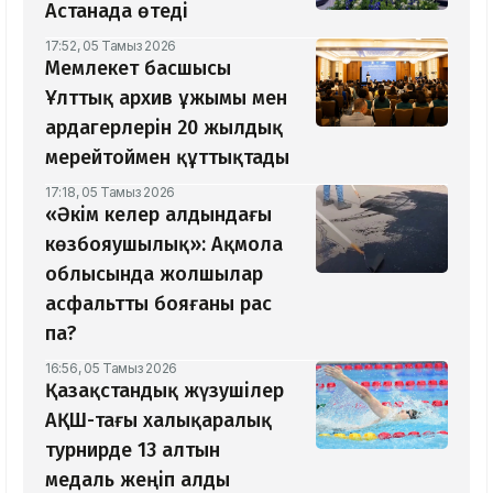
Астанада өтеді
17:52, 05 Тамыз 2026
Мемлекет басшысы
Ұлттық архив ұжымы мен
ардагерлерін 20 жылдық
мерейтоймен құттықтады
17:18, 05 Тамыз 2026
«Әкім келер алдындағы
көзбояушылық»: Ақмола
облысында жолшылар
асфальтты бояғаны рас
па?
16:56, 05 Тамыз 2026
Қазақстандық жүзушілер
АҚШ-тағы халықаралық
турнирде 13 алтын
медаль жеңіп алды