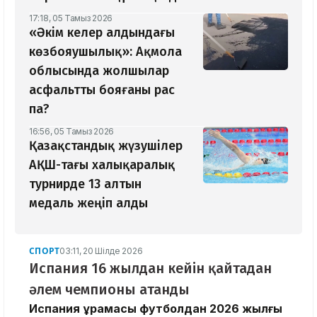
17:18, 05 Тамыз 2026
«Әкім келер алдындағы
көзбояушылық»: Ақмола
облысында жолшылар
асфальтты бояғаны рас
па?
16:56, 05 Тамыз 2026
Қазақстандық жүзушілер
АҚШ-тағы халықаралық
турнирде 13 алтын
медаль жеңіп алды
СПОРТ
03:11, 20 Шілде 2026
Испания 16 жылдан кейін қайтадан
әлем чемпионы атанды
Испания құрамасы футболдан 2026 жылғы