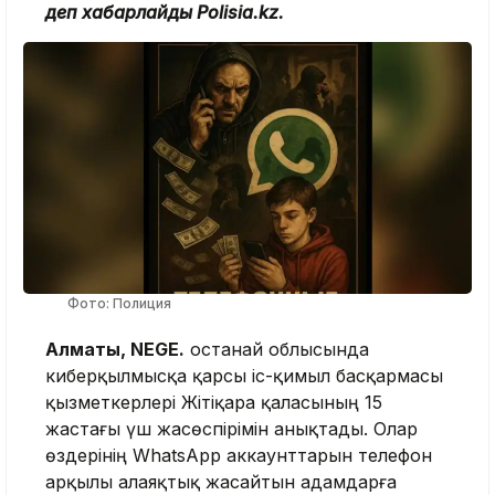
деп хабарлайды Polisia.kz.
Фото: Полиция
Алматы, NEGE.
Қостанай облысында
киберқылмысқа қарсы іс-қимыл басқармасы
қызметкерлері Жітіқара қаласының 15
жастағы үш жасөспірімін анықтады. Олар
өздерінің WhatsApp аккаунттарын телефон
арқылы алаяқтық жасайтын адамдарға