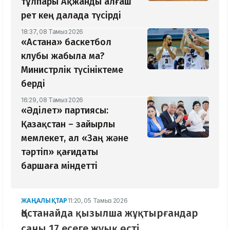
тұлпары Ақжанды алғаш
рет кең далада түсірді
18:37, 08 Тамыз 2026
«Астана» баскетбол
клубы жабыла ма?
Министрлік түсініктеме
берді
16:29, 08 Тамыз 2026
«Әділет» партиясы:
Қазақстан – зайырлы
мемлекет, ал «Заң және
тәртіп» қағидаты
баршаға міндетті
ЖАҢАЛЫҚТАР
11:20, 05 Тамыз 2026
Қостанайда қызылша жұқтырғандар
саны 17 есеге жуық өсті