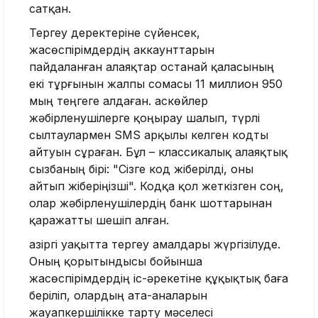
сатқан.
Тергеу деректеріне сүйенсек,
жасөспірімдердің аккаунттарын
пайдаланған алаяқтар Қостанай қаласының
екі тұрғынын жалпы сомасы 11 миллион 950
мың теңгеге алдаған. Қаскөйлер
жәбірленушілерге қоңырау шалып, түрлі
сылтаулармен SMS арқылы келген кодты
айтуын сұраған. Бұл – классикалық алаяқтық
сызбаның бірі: "Сізге код жіберілді, оны
айтып жіберіңізші". Кодқа қол жеткізген соң,
олар жәбірленушілердің банк шоттарынан
қаражатты шешіп алған.
Қазіргі уақытта тергеу амалдары жүргізілуде.
Оның қорытындысы бойынша
жасөспірімдердің іс-әрекетіне құқықтық баға
беріліп, олардың ата-аналарын
жауапкершілікке тарту мәселесі