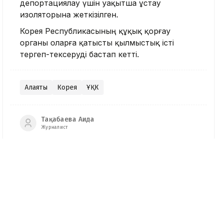
депортациялау үшін уақытша ұстау
изоляторына жеткізілген.
Корея Республикасының құқық қорғау
органы оларға қатысты қылмыстық істі
тергеп-тексеруді бастап кетті.
Алаяқтық
Корея
ҰҚК
Тақабаева Аида
Журналист
Қазір оқып жатыр
11:16, 09 Тамыз 2026
«Қазақстан халқына»
қоры талапкерлерге 350
грант бөлді