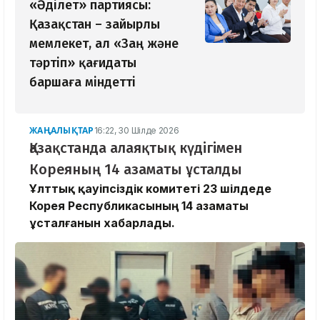
«Әділет» партиясы:
Қазақстан – зайырлы
мемлекет, ал «Заң және
тәртіп» қағидаты
баршаға міндетті
ЖАҢАЛЫҚТАР
16:22, 30 Шілде 2026
Қазақстанда алаяқтық күдігімен
Кореяның 14 азаматы ұсталды
Ұлттық қауіпсіздік комитеті 23 шілдеде
Корея Республикасының 14 азаматы
ұсталғанын хабарлады.