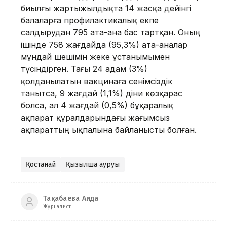
биылғы жартыжылдықта 14 жасқа дейінгі
балаларға профилактикалық екпе
салдырудан 795 ата-ана бас тартқан. Оның
ішінде 758 жағдайда (95,3%) ата-аналар
мұндай шешімін жеке ұстанымымен
түсіндірген. Тағы 24 адам (3%)
қолданылатын вакцинаға сенімсіздік
танытса, 9 жағдай (1,1%) діни көзқарас
болса, ал 4 жағдай (0,5%) бұқаралық
ақпарат құралдарындағы жағымсыз
ақпараттың ықпалына байланысты болған.
Қостанай
Қызылша ауруы
Тақабаева Аида
Журналист