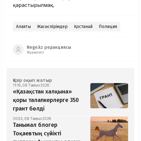
қарастырылмақ.
Алаяқтық
Жасөспірімдер
Қостанай
Полиция
Nege.kz редакциясы
Журналист
Қазір оқып жатыр
11:16, 09 Тамыз 2026
«Қазақстан халқына»
қоры талапкерлерге 350
грант бөлді
20:52, 08 Тамыз 2026
Танымал блогер
Тоқаевтың сүйікті