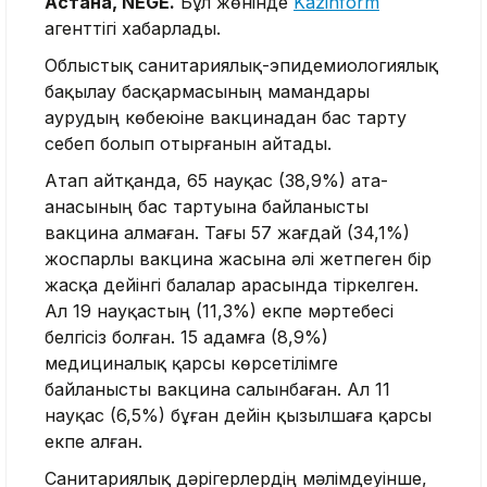
Астана, NEGE.
Бұл жөнінде
Kazinform
агенттігі хабарлады.
Облыстық санитариялық-эпидемиологиялық
бақылау басқармасының мамандары
аурудың көбеюіне вакцинадан бас тарту
себеп болып отырғанын айтады.
Атап айтқанда, 65 науқас (38,9%) ата-
анасының бас тартуына байланысты
вакцина алмаған. Тағы 57 жағдай (34,1%)
жоспарлы вакцина жасына әлі жетпеген бір
жасқа дейінгі балалар арасында тіркелген.
Ал 19 науқастың (11,3%) екпе мәртебесі
белгісіз болған. 15 адамға (8,9%)
медициналық қарсы көрсетілімге
байланысты вакцина салынбаған. Ал 11
науқас (6,5%) бұған дейін қызылшаға қарсы
екпе алған.
Санитариялық дәрігерлердің мәлімдеуінше,