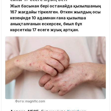
Жыл басынан бері Қостанайда қызылшаның
167 жағдайы тіркелген. Өткен жылдың осы
кезеңінде 10 адамнан ғана қызылша
анықталғанын ескерсек, биыл бұл
көрсеткіш 17 есеге жуық артқан.
Фото: magnific.com