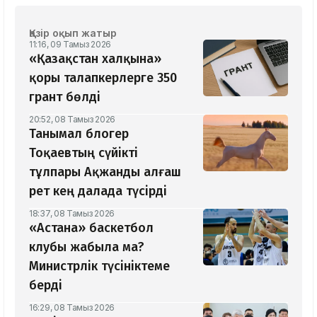
Қазір оқып жатыр
11:16, 09 Тамыз 2026
«Қазақстан халқына»
қоры талапкерлерге 350
грант бөлді
20:52, 08 Тамыз 2026
Танымал блогер
Тоқаевтың сүйікті
тұлпары Ақжанды алғаш
рет кең далада түсірді
18:37, 08 Тамыз 2026
«Астана» баскетбол
клубы жабыла ма?
Министрлік түсініктеме
берді
16:29, 08 Тамыз 2026