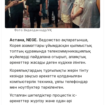
Фото: Видеодан кадр/ҰҚК
Астана, NEGE.
Ведомство ақпаратынша,
Корея азаматтары ұйымдасқан қылмыстық
топтың құрамында телекоммуникациялық
жүйелерді пайдалана отырып, алаяқтық
әрекеттер жасады деген күдікке ілінген.
Кореялықтардың тұрғылықты жерін тінту
кезінде заңсыз әрекетте қолданылған
компьютерлік техника, ұялы телефондар
мен ноутбуктер тәркіленген.
Ұсталған шетелдіктер процестік іс-
әрекеттер жүргізу және одан әрі