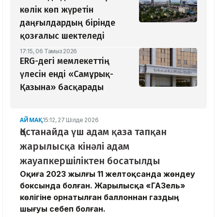
көлік көп жүретін
даңғылдардың бірінде
қозғалыс шектеледі
17:15, 06 Тамыз 2026
ERG-дегі мемлекеттің
үлесін енді «Самұрық-
Қазына» басқарады
АЙМАҚ
15:12, 27 Шілде 2026
Қостанайда үш адам қаза тапқан
жарылысқа кінәлі адам
жауапкершіліктен босатылды
Оқиға 2023 жылғы 11 желтоқсанда жөндеу
боксында болған. Жарылысқа «ГАЗель»
көлігіне орнатылған баллоннан газдың
шығуы себеп болған.