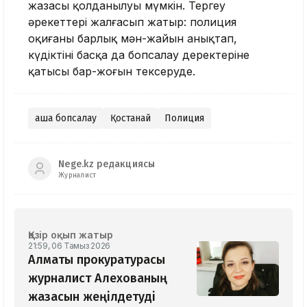
жазасы қолданылуы мүмкін. Тергеу
әрекеттері жалғасып жатыр: полиция
оқиғаның барлық мән-жайын анықтап,
күдіктінің басқа да бопсалау деректеріне
қатысы бар-жоғын тексеруде.
ақша бопсалау
Қостанай
Полиция
Nege.kz редакциясы
Журналист
Қазір оқып жатыр
21:59, 06 Тамыз 2026
Алматы прокуратурасы
журналист Алехованың
жазасын жеңілдетуді