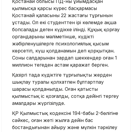
Қостанай облысы ПД-ның ұйымдасқан
қылмысқа қарсы күрес басқармасы
Қостанай қаласының 22 жастағы тұрғынын
ұстады. Ол екі студенттен ірі көлемде ақша
бопсалады деген күдікке ілінді. Құқық қорғау
органдарының мәліметінше, күдікті
жәбірленушілерге психологиялық қысым
көрсетіп, күш қолданамын деп қорқытқан.
Соның салдарынан зардап шеккендер оған 1
миллион теңгеден астам қаражат берген.
Қазіргі таңда күдіктіге тұрғылықты жерден
шықпау туралы қолхатпен бұлтартпау
шарасы қолданылды. Оған қатысты
қылмыстық іс қозғалды, сотқа дейінгі тергеу
амалдары жүргізілуде.
ҚР Қылмыстық кодексінің 194-бабы 2-бөлігіне
сәйкес, оған жеті жылға дейін бас
бостандығынан айыру және мүлкін тәркілеу