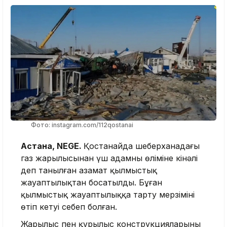
Фото: instagram.com/112qostanai
Астана, NEGE.
Қостанайда шеберханадағы
газ жарылысынан үш адамның өліміне кінәлі
деп танылған азамат қылмыстық
жауаптылықтан босатылды. Бұған
қылмыстық жауаптылыққа тарту мерзімінің
өтіп кетуі себеп болған.
Жарылыс пен құрылыс конструкцияларының