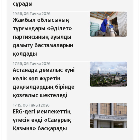
сұрады
19:56, 06 Тамыз 2026
Жамбыл облысының
тұрғындары «Әділет»
партиясының ауылды
дамыту бастамаларын
қолдады
17:59, 06 Тамыз 2026
Астанада демалыс күні
көлік көп жүретін
даңғылдардың бірінде
қозғалыс шектеледі
17:15, 06 Тамыз 2026
ERG-дегі мемлекеттің
үлесін енді «Самұрық-
Қазына» басқарады