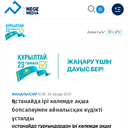
Алматы
+3°C
ЖАҢАЛЫҚТАР
10:55, 30 Шілде 2025
Қостанайда ірі көлемде ақша
бопсалаумен айналысқан күдікті
ұсталды
Қостанайда тұрғындардан ірі көлемде ақша