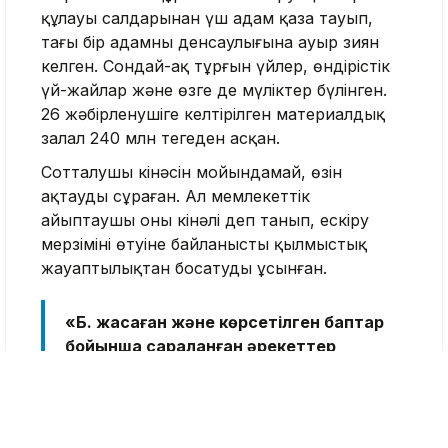
құлауы салдарынан үш адам қаза тауып,
тағы бір адамның денсаулығына ауыр зиян
келген. Сондай-ақ тұрғын үйлер, өндірістік
үй-жайлар және өзге де мүліктер бүлінген.
26 жәбірленушіге келтірілген материалдық
залал 240 млн теңгеден асқан.
Сотталушы кінәсін мойындамай, өзін
ақтауды сұраған. Ал мемлекеттік
айыптаушы оны кінәлі деп танып, ескіру
мерзімінің өтуіне байланысты қылмыстық
жауаптылықтан босатуды ұсынған.
«Б. жасаған және көрсетілген баптар
бойынша сараланған әрекеттер
ауырлығы орташа қылмыстар
санатына жатады. Мұндай
қылмыстар бойынша қылмыстық
жауаптылыққа тарту мерзімі