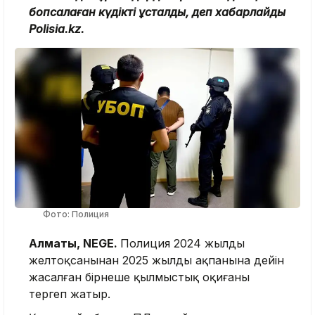
бопсалаған күдікті ұсталды, деп хабарлайды
Polisia.kz.
Фото: Полиция
Алматы, NEGE.
Полиция 2024 жылдың
желтоқсанынан 2025 жылдың ақпанына дейін
жасалған бірнеше қылмыстық оқиғаны
тергеп жатыр.