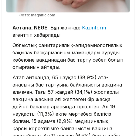
Фото: magnific.com
Астана, NEGE.
Бұл жөнінде
Kazinform
агенттігі хабарлады.
Облыстық санитариялық-эпидемиологиялық
бақылау басқармасының мамандары аурудың
көбеюіне вакцинадан бас тарту себеп болып
отырғанын айтады.
Атап айтқанда, 65 науқас (38,9%) ата-
анасының бас тартуына байланысты вакцина
алмаған. Тағы 57 жағдай (34,1%) жоспарлы
вакцина жасына әлі жетпеген бір жасқа
дейінгі балалар арасында тіркелген. Ал 19
науқастың (11,3%) екпе мәртебесі белгісіз
болған. 15 адамға (8,9%) медициналық
қарсы көрсетілімге байланысты вакцина
салынбаған. Ал 11 науқас (6,5%) бұған дейін