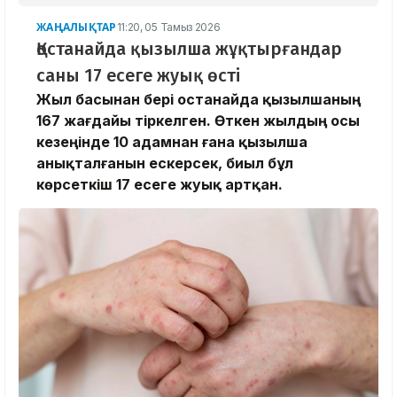
ЖАҢАЛЫҚТАР
11:20, 05 Тамыз 2026
Қостанайда қызылша жұқтырғандар
саны 17 есеге жуық өсті
Жыл басынан бері Қостанайда қызылшаның
167 жағдайы тіркелген. Өткен жылдың осы
кезеңінде 10 адамнан ғана қызылша
анықталғанын ескерсек, биыл бұл
көрсеткіш 17 есеге жуық артқан.