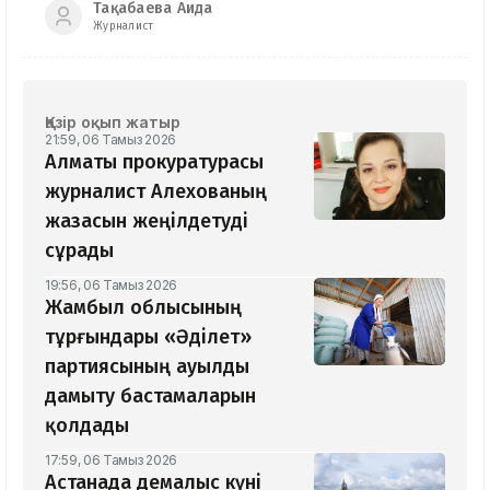
Тақабаева Аида
Журналист
Қазір оқып жатыр
21:59, 06 Тамыз 2026
Алматы прокуратурасы
журналист Алехованың
жазасын жеңілдетуді
сұрады
19:56, 06 Тамыз 2026
Жамбыл облысының
тұрғындары «Әділет»
партиясының ауылды
дамыту бастамаларын
қолдады
17:59, 06 Тамыз 2026
Астанада демалыс күні