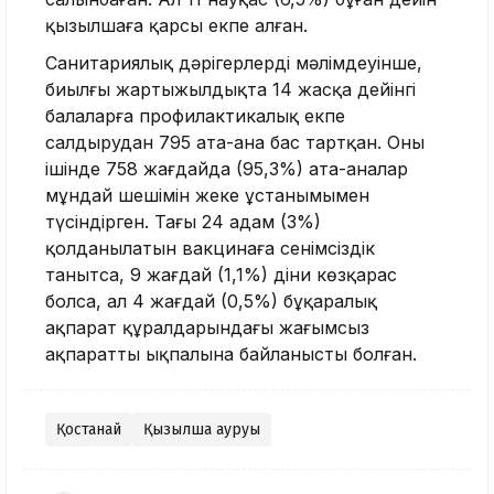
қызылшаға қарсы екпе алған.
Санитариялық дәрігерлердің мәлімдеуінше,
биылғы жартыжылдықта 14 жасқа дейінгі
балаларға профилактикалық екпе
салдырудан 795 ата-ана бас тартқан. Оның
ішінде 758 жағдайда (95,3%) ата-аналар
мұндай шешімін жеке ұстанымымен
түсіндірген. Тағы 24 адам (3%)
қолданылатын вакцинаға сенімсіздік
танытса, 9 жағдай (1,1%) діни көзқарас
болса, ал 4 жағдай (0,5%) бұқаралық
ақпарат құралдарындағы жағымсыз
ақпараттың ықпалына байланысты болған.
Қостанай
Қызылша ауруы