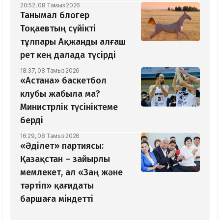
20:52, 08 Тамыз 2026
Танымал блогер
Тоқаевтың сүйікті
тұлпары Ақжанды алғаш
рет кең далада түсірді
18:37, 08 Тамыз 2026
«Астана» баскетбол
клубы жабыла ма?
Министрлік түсініктеме
берді
16:29, 08 Тамыз 2026
«Әділет» партиясы:
Қазақстан – зайырлы
мемлекет, ал «Заң және
тәртіп» қағидаты
баршаға міндетті