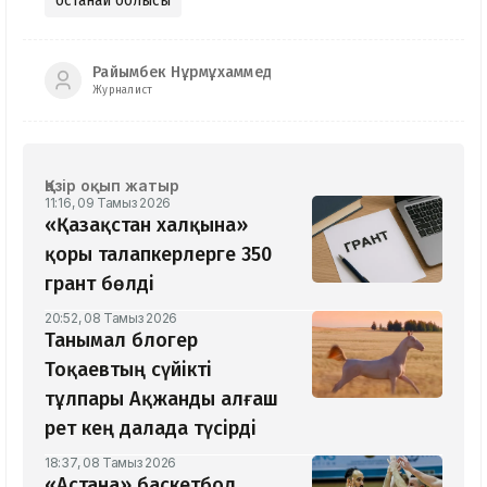
Қостанай облысы
Райымбек Нұрмұхаммед
Журналист
Қазір оқып жатыр
11:16, 09 Тамыз 2026
«Қазақстан халқына»
қоры талапкерлерге 350
грант бөлді
20:52, 08 Тамыз 2026
Танымал блогер
Тоқаевтың сүйікті
тұлпары Ақжанды алғаш
рет кең далада түсірді
18:37, 08 Тамыз 2026
«Астана» баскетбол