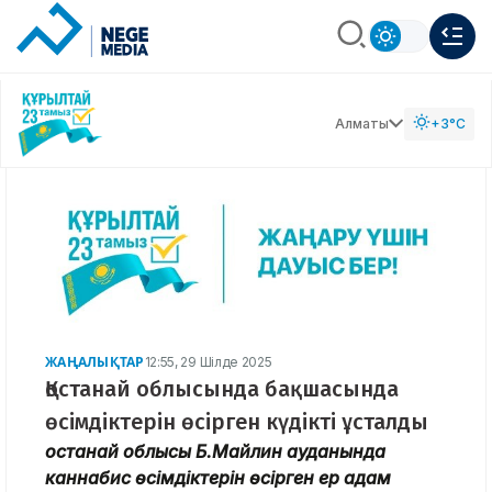
Алматы
+3°C
ЖАҢАЛЫҚТАР
12:55, 29 Шілде 2025
Қостанай облысында бақшасында
өсімдіктерін өсірген күдікті ұсталды
Қостанай облысы Б.Майлин ауданында
каннабис өсімдіктерін өсірген ер адам