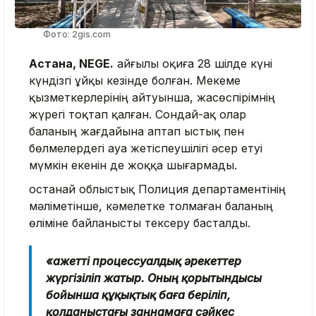
Фото: 2gis.com
Астана, NEGE.
Қайғылы оқиға 28 шілде күні
күндізгі ұйқы кезінде болған. Мекеме
қызметкерлерінің айтуынша, жасөспірімнің
жүрегі тоқтап қалған. Сондай-ақ олар
баланың жағдайына аптап ыстық пен
бөлмелердегі ауа жетіспеушілігі әсер етуі
мүмкін екенін де жоққа шығармады.
Қостанай облыстық Полиция департаментінің
мәліметінше, кәмелетке толмаған баланың
өліміне байланысты тексеру басталды.
«Қажетті процессуалдық әрекеттер
жүргізіліп жатыр. Оның қорытындысы
бойынша құқықтық баға беріліп,
қолданыстағы заңнамаға сәйкес