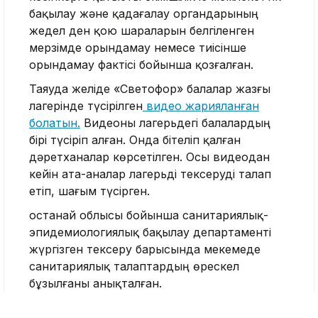
бақылау және қадағалау органдарының
жедел ден қою шараларын белгіленген
мерзімде орындамау немесе тиісінше
орындамау фактісі бойынша қозғалған.
Таяуда желіде «Светофор» балалар жазғы
лагерінде түсірілген
видео жарияланған
болатын.
Видеоны лагерьдегі балалардың
бірі түсіріп алған. Онда бітеліп қалған
дәретханалар көрсетілген. Осы видеодан
кейін ата-аналар лагерьді тексеруді талап
етіп, шағым түсірген.
Қостанай облысы бойынша санитариялық-
эпидемиологиялық бақылау департаменті
жүргізген тексеру барысында мекемеде
санитариялық талаптардың өрескел
бұзылғаны анықталған.
Атап айтқанда, асхана қызметкерлері