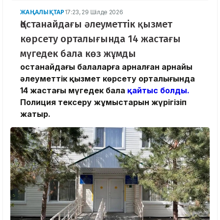
ЖАҢАЛЫҚТАР
17:23, 29 Шілде 2026
Қостанайдағы әлеуметтік қызмет
көрсету орталығында 14 жастағы
мүгедек бала көз жұмды
Қостанайдағы балаларға арналған арнайы
әлеуметтік қызмет көрсету орталығында
14 жастағы мүгедек бала
қайтыс болды.
Полиция тексеру жұмыстарын жүрігізіп
жатыр.