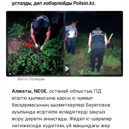
ұсталды, деп хабарлайды Polisia.kz.
Фото: Полиция
Алматы, NEGE.
Қостанай облыстық ПД
есірткі қылмысына қарсы іс-қимыл
басқармасының қызметкерлері Береговое
ауылында есірткілік өсімдіктерді заңсыз
өсіру дерегін анықтады. Жедел іс-шаралар
нәтижесінде күдіктінің үй маңындағы жер