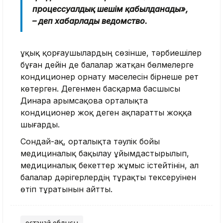
процессуалдық шешім қабылданады»,
– деп хабарлады ведомство.
Құқық қорғаушылардың сөзінше, тәрбиешілер
бұған дейін де балалар жатқан бөлмелерге
кондиционер орнату мәселесін бірнеше рет
көтерген. Дегенмен б
асқарма басшысы
Динара Қарымсақова
орталықта
кондиционер жоқ деген ақпаратты жоққа
шығарды.
Сондай-ақ,
орталықта тәулік бойы
медициналық бақылау ұйымдастырылып,
медициналық бекеттер жұмыс істейтінін, ал
балалар дәрігерлердің тұрақты тексеруінен
өтіп тұратынын айтты.