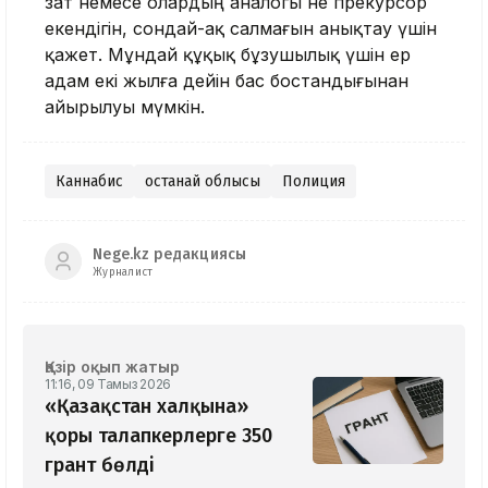
зат немесе олардың аналогы не прекурсор
екендігін, сондай-ақ салмағын анықтау үшін
қажет. Мұндай құқық бұзушылық үшін ер
адам екі жылға дейін бас бостандығынан
айырылуы мүмкін.
Каннабис
Қостанай облысы
Полиция
Nege.kz редакциясы
Журналист
Қазір оқып жатыр
11:16, 09 Тамыз 2026
«Қазақстан халқына»
қоры талапкерлерге 350
грант бөлді