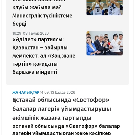
клубы жабыла ма?
Министрлік түсініктеме
берді
16:29, 08 Тамыз 2026
«Әділет» партиясы:
Қазақстан – зайырлы
мемлекет, ал «Заң және
тәртіп» қағидаты
баршаға міндетті
ЖАҢАЛЫҚТАР
14:09, 13 Шілде 2026
Қостанай облысында «Светофор»
балалар лагерін ұйымдастырушы
әкімшілік жазаға тартылды
Қостанай облысында «Светофор» балалар
лагерін ұйымдастырған жеке кәсіпкер