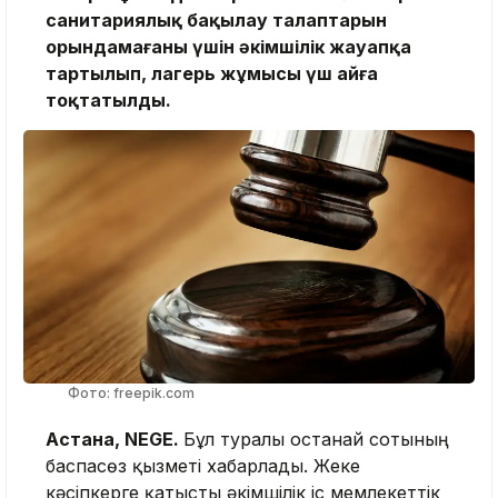
санитариялық бақылау талаптарын
орындамағаны үшін әкімшілік жауапқа
тартылып, лагерь жұмысы үш айға
тоқтатылды.
Фото: freepik.com
Астана, NEGE.
Бұл туралы Қостанай сотының
баспасөз қызметі хабарлады. Жеке
кәсіпкерге қатысты әкімшілік іс мемлекеттік