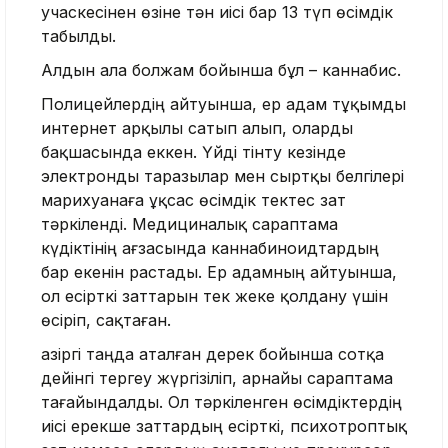
учаскесінен өзіне тән иісі бар 13 түп өсімдік
табылды.
Алдын ала болжам бойынша бұл – каннабис.
Полицейлердің айтуынша, ер адам тұқымды
интернет арқылы сатып алып, оларды
бақшасында еккен. Үйді тінту кезінде
электронды таразылар мен сыртқы белгілері
марихуанаға ұқсас өсімдік тектес зат
тәркіленді. Медициналық сараптама
күдіктінің ағзасында каннабиноидтардың
бар екенін растады. Ер адамның айтуынша,
ол есірткі заттарын тек жеке қолдану үшін
өсіріп, сақтаған.
Қазіргі таңда аталған дерек бойынша сотқа
дейінгі тергеу жүргізіліп, арнайы сараптама
тағайындалды. Ол тәркіленген өсімдіктердің
иісі ерекше заттардың есірткі, психотроптық