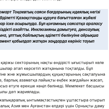
омарт Тоқаевтың саяси бағдарының идеялық негізі
ілетті Қазақстанды құруға бағытталған жүйелі
р іске асырылуда. Бұл қоғамның саясатқа араласу
ңсіздікті азайтты. Инклюзияны дамытуға, денсаулық
ына, ұлттық байлықтың әділетті бөлінуіне айрықша
амент қабылдап жатқан заңдарда көрініс тауып
е қаржы секторының нақты өндірісті ығыстырып келе
шылар атап көрсетіп жатқанына тоқталды. Бұл
деуіне және жұмысшылардың құқықтарының сақталуына
інше, барлық азаматқа лайықты еңбек жағдайын жасап,
масыз етуге ерекше көңіл бөлінеді. Мемлекет басшысы
лы деп жариялады.
і халықаралық ынтымақтастықпен ұштастыра отырып
Орталық Азия мен Ауғанстан елдері үшін Орнықты даму