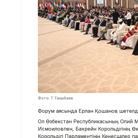
Фото: Т.Таныбаев
Форум аясында Ерлан Қошанов шетелдік ә
Ол Өзбекстан Республикасының Олий Мә
Исмоиловпен, Бахрейн Корольдігінің Ө
Корольдігі Парламентінің Кеңесшілер