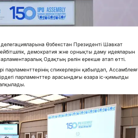
тік делегацияларына Өзбекстан Президенті Шавкат
ейбітшілік, демократия және орнықты даму идеяларын
 Парламентаралық Одақтың рөлін ерекше атап өтті.
і парламенттерінің спикерлерін қабылдап, Ассамблеяғ
ңірдегі парламенттер арасындағы өзара іс-қимылды
алқылады.