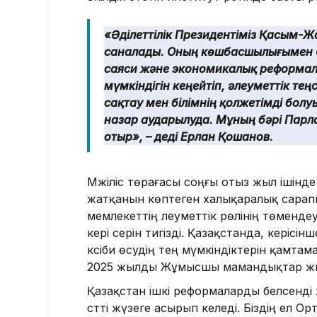
«Әділеттілік Президентіміз Қасым-Ж
саналады. Оның көшбасшылығымен Әд
саяси және экономикалық реформала
мүмкіндігін кеңейтіп, әлеуметтік те
сақтау мен білімнің қолжетімді болу
назар аударылуда. Мұның бәрі Парл
отыр», – деді Ерлан Қошанов.
Мәжіліс төрағасы соңғы отыз жыл ішінд
жатқанын көптеген халықаралық сарап
мемлекеттің әлеуметтік рөлінің төмен
кері әсерін тигізді. Қазақстанда, керіс
кәсіби өсудің тең мүмкіндіктерін қамта
2025 жылды Жұмысшы мамандықтар жы
Қазақстан ішкі реформаларды белсенд
сәтті жүзеге асырып келеді. Біздің ел 