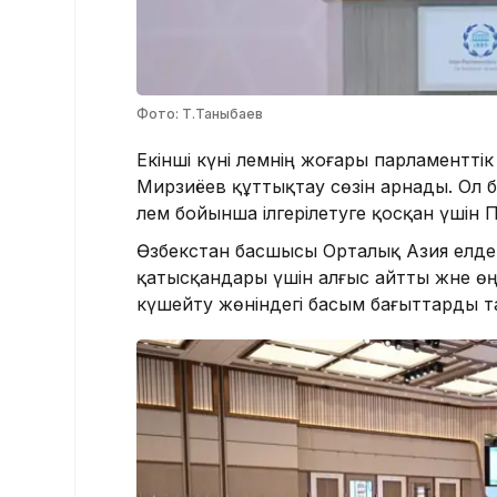
Фото: Т.Таныбаев
​Екінші күні әлемнің жоғары парламент
Мирзиёев құттықтау сөзін арнады. Ол б
әлем бойынша ілгерілетуге қосқан үшін
Өзбекстан басшысы Орталық Азия елдер
қатысқандары үшін алғыс айтты және ө
күшейту жөніндегі басым бағыттарды т