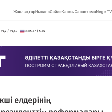
Жаңалықтар
Нысана
Сөйлe
Қаржы
Сараптама
Nege TV
Y
69,7 / 69,69
RUB
5,57 / 5,55
кші елдерінің