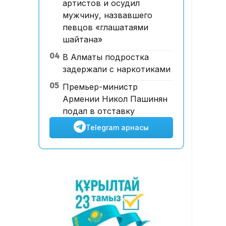
артистов и осудил
жарияланды: 75 мыңнан
мужчину, назвавшего
астам талапкер тегін білім
певцов «глашатаями
алады
шайтана»
04
В Алматы подростка
задержали с наркотиками
05
Премьер-министр
Армении Никол Пашинян
подал в отставку
Telegram арнасы