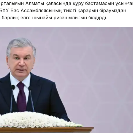
орталығын Алматы қаласында құру бастамасын ұсынға
 БҰҰ Бас Ассамблеясының тиісті қарарын бірауыздан
 барлық елге шынайы ризашылығын білдірді.