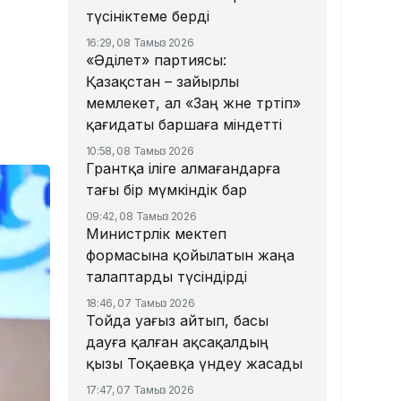
түсініктеме берді
16:29, 08 Тамыз 2026
«Әділет» партиясы:
Қазақстан – зайырлы
мемлекет, ал «Заң және тәртіп»
қағидаты баршаға міндетті
10:58, 08 Тамыз 2026
Грантқа іліге алмағандарға
тағы бір мүмкіндік бар
09:42, 08 Тамыз 2026
Министрлік мектеп
формасына қойылатын жаңа
талаптарды түсіндірді
18:46, 07 Тамыз 2026
Тойда уағыз айтып, басы
дауға қалған ақсақалдың
қызы Тоқаевқа үндеу жасады
17:47, 07 Тамыз 2026