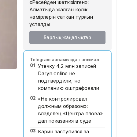
«Ресейден жеткізілген»:
Алматыда жалған көлік
нөмірлерін сатқан тұрғын
ұсталды
17:29, 07 Тамыз 2026
Барлық жаңалықтар
ЕҮАК отырысында
электрондық сауда туралы
келісімге қол қойылды
Telegram арнамызда танымал
16:49, 07 Тамыз 2026
01
Утечку 4,2 млн записей
Алматыдағы «Байсат»
Daryn.online не
базары аукционда 24,7 млрд
подтвердили, но
теңгеге сатылды
компанию оштрафовали
15:53, 07 Тамыз 2026
02
Қазақстанда аукцион өткізу
«Не контролировал
тәртібі өзгертілмек: кепілдік
должным образом»:
жарна құны қымбаттайды
владелец «Центра плова»
дал показания в суде
15:11, 07 Тамыз 2026
Мемлекеттік грант
03
Карин заступился за
иегерлерінің тізімі