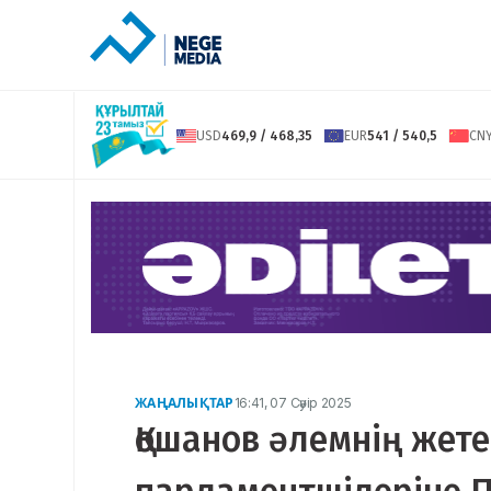
USD
469,9 / 468,35
EUR
541 / 540,5
CN
ЖАҢАЛЫҚТАР
16:41, 07 Сәуір 2025
Қошанов әлемнің жете