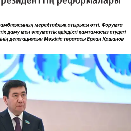
Президенттің реформалары
самблеясының мерейтойлық отырысы өтті. Форумға
к даму мен әлеуметтік әділдікті қамтамасыз етудегі
інің делегациясын Мәжіліс төрағасы Ерлан Қошанов