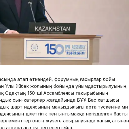
амасында атап өткендей, форумның ғасырлар бойы
рған Ұлы Жібек жолының бойында ұйымдастырылуының
лық Одақтың 150-ші Ассамблеясы тақырыбының
һандық сын-қатерлер жағдайында БҰҰ Бас хатшысы
дық шарт идеясының маңыздылығы арта түскеніне мән
деясының әділеттілік пен ынтымаққа негізделген басты
парламенттер оның жүзеге асырылуында халық атынан
рөл атқара алады деп есептейді.