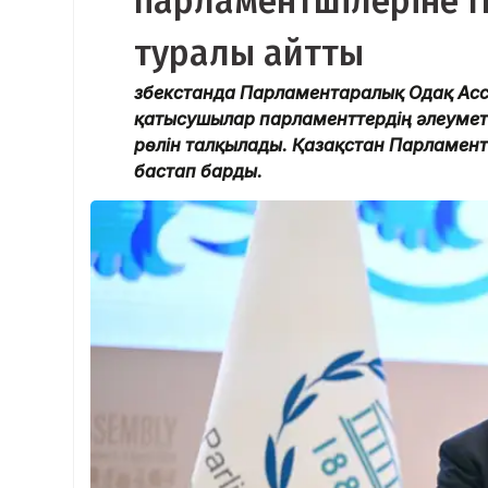
парламентшілеріне 
туралы айтты
Өзбекстанда Парламентаралық Одақ Ас
қатысушылар парламенттердің әлеуметті
рөлін талқылады. Қазақстан Парламент
бастап барды.