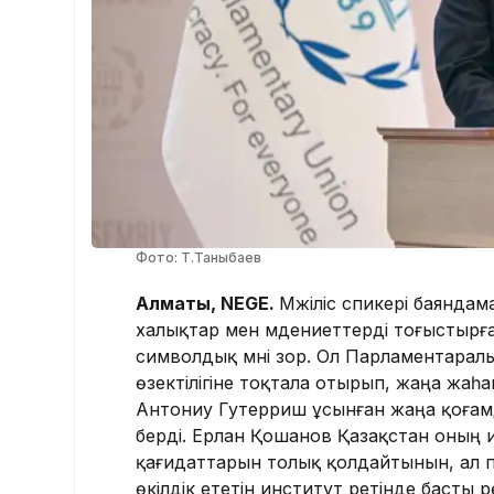
Фото: Т.Таныбаев
Алматы, NEGE.
Мәжіліс спикері баянд
халықтар мен мәдениеттерді тоғысты
символдық мәні зор. Ол Парламентара
өзектілігіне тоқтала отырып, жаңа жа
Антониу Гутерриш ұсынған жаңа қоғам
берді. Ерлан Қошанов Қазақстан оның и
қағидаттарын толық қолдайтынын, ал 
өкілдік ететін институт ретінде басты 