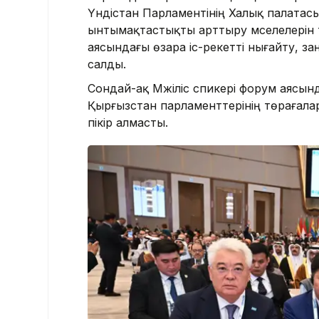
Үндістан Парламентінің Халық палата
ынтымақтастықты арттыру мәселелерін
аясындағы өзара іс-әрекетті нығайту, 
салды.
Сондай-ақ Мәжіліс спикері форум аясын
Қырғызстан парламенттерінің төрағал
пікір алмасты.