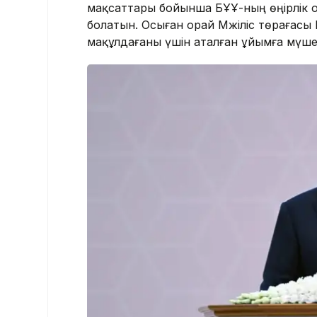
мақсаттары бойынша БҰҰ-ның өңірлік 
болатын. Осыған орай Мәжіліс төрағасы
мақұлдағаны үшін аталған ұйымға мүше