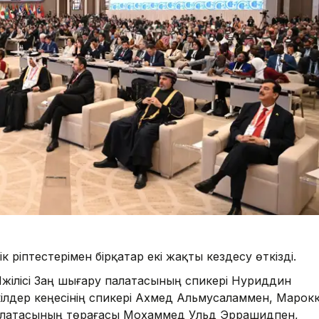
ріптестерімен бірқатар екі жақты кездесу өткізді.
жілісі Заң шығару палатасының спикері Нуриддин
кілдер кеңесінің спикері Ахмед Альмусаламмен, Марок
 палатасының төрағасы Мохаммед Ульд Эррашидпен,