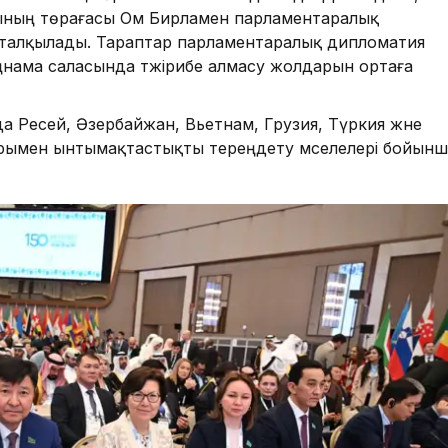
сының төрағасы Ом Бирламен парламентаралық
 талқылады. Тараптар парламентаралық дипломатия
заңнама саласында тәжірибе алмасу жолдарын ортаға
да Ресей, Әзербайжан, Вьетнам, Грузия, Түркия және
арымен ынтымақтастықты тереңдету мәселелері бойынш