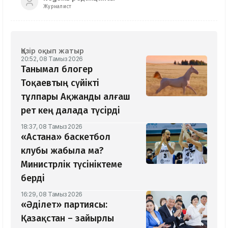
Журналист
Қазір оқып жатыр
20:52, 08 Тамыз 2026
Танымал блогер
Тоқаевтың сүйікті
тұлпары Ақжанды алғаш
рет кең далада түсірді
18:37, 08 Тамыз 2026
«Астана» баскетбол
клубы жабыла ма?
Министрлік түсініктеме
берді
16:29, 08 Тамыз 2026
«Әділет» партиясы:
Қазақстан – зайырлы