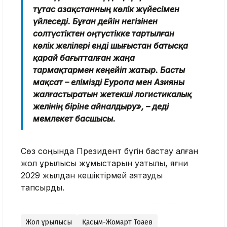
тұтас Қазақстанның көлік жүйесімен
үйлеседі. Бұған дейін негізінен
солтүстіктен оңтүстікке тартылған
көлік желілері енді шығыстан батысқа
қарай бағытталған жаңа
тармақтармен кеңейіп жатыр. Басты
мақсат – елімізді Еуропа мен Азияны
жалғастыратын жетекші логистикалық
желінің біріне айналдыру», – деді
мемлекет басшысы.
Сөз соңында Президент бүгін бастау алған
жол құрылысы жұмыстарын уақтылы, яғни
2029 жылдан кешіктірмей аяқтауды
тапсырды.
Жол құрылысы
Қасым-Жомарт Тоқаев