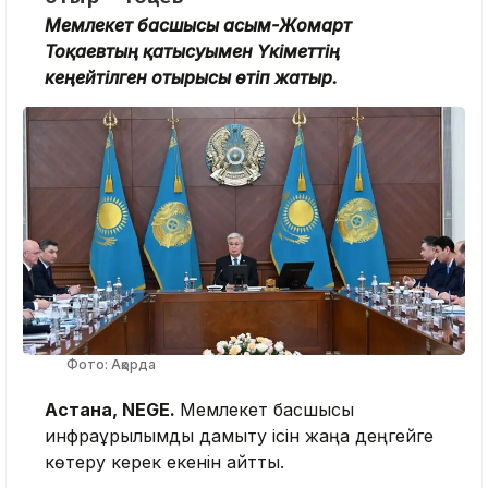
Мемлекет басшысы Қасым-Жомарт
Тоқаевтың қатысуымен Үкіметтің
кеңейтілген отырысы өтіп жатыр.
Фото: Ақорда
Астана, NEGE.
Мемлекет басшысы
инфрақұрылымды дамыту ісін жаңа деңгейге
көтеру керек екенін айтты.