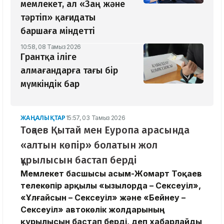
мемлекет, ал «Заң және
тәртіп» қағидаты
баршаға міндетті
10:58, 08 Тамыз 2026
Грантқа іліге
алмағандарға тағы бір
мүмкіндік бар
ЖАҢАЛЫҚТАР
15:57, 03 Тамыз 2026
Тоқаев Қытай мен Еуропа арасында
«алтын көпір» болатын жол
құрылысын бастап берді
Мемлекет басшысы Қасым-Жомарт Тоқаев
телекөпір арқылы «Қызылорда – Сексеуіл»,
«Ұлғайсын – Сексеуіл» және «Бейнеу –
Сексеуіл» автокөлік жолдарының
құрылысын бастап берді, деп хабарлайды