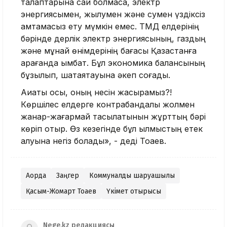
талаптарына сай болмаса, электр
энергиясымен, жылумен және сумен үздіксіз
қамтамасыз ету мүмкін емес. ТМД елдерінің
бәрінде дерлік электр энергиясының, газдың
және мұнай өнімдерінің бағасы Қазақстанға
қарағанда қымбат. Бұл экономика балансының
бұзылып, шатқаяқтауына әкеп соғады.
Ақиқаты осы, оның несін жасырамыз?!
Көршілес елдерге контрабандалық жолмен
жанар-жағармай тасылатынын жұрттың бәрі
көріп отыр. Өз кезегінде бұл қылмыстың етек
алуына негіз болады», - деді Тоқаев.
Ақорда
Заңгер
Коммуналдық шаруашылық
Қасым-Жомарт Тоқаев
Үкімет отырысы
Nege.kz редакциясы