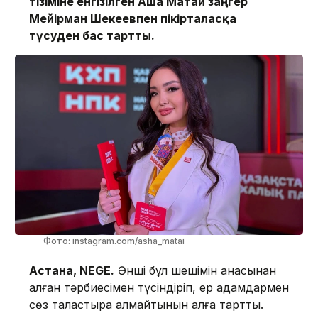
тізіміне енгізілген Аша Матай заңгер
Мейірман Шекеевпен пікірталасқа
түсуден бас тартты.
Фото: instagram.com/asha_matai
Астана, NEGE.
Әнші бұл шешімін анасынан
алған тәрбиесімен түсіндіріп, ер адамдармен
сөз таластыра алмайтынын алға тартты.