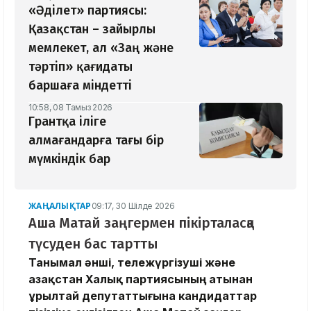
«Әділет» партиясы:
Қазақстан – зайырлы
мемлекет, ал «Заң және
тәртіп» қағидаты
баршаға міндетті
10:58, 08 Тамыз 2026
Грантқа іліге
алмағандарға тағы бір
мүмкіндік бар
ЖАҢАЛЫҚТАР
09:17, 30 Шілде 2026
Аша Матай заңгермен пікірталасқа
түсуден бас тартты
Танымал әнші, тележүргізуші және
Қазақстан Халық партиясының атынан
Құрылтай депутаттығына кандидаттар