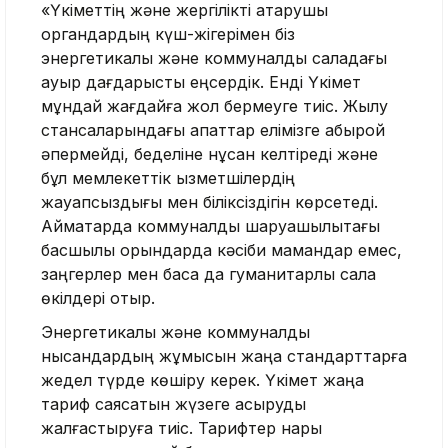
«Үкіметтің және жергілікті атқарушы
органдардың күш-жігерімен біз
энергетикалық және коммуналдық саладағы
ауыр дағдарысты еңсердік. Енді Үкімет
мұндай жағдайға жол бермеуге тиіс. Жылу
стансаларындағы апаттар елімізге абырой
әпермейді, беделіне нұқсан келтіреді және
бұл мемлекеттік қызметшілердің
жауапсыздығы мен біліксіздігін көрсетеді.
Аймақтарда коммуналдық шаруашылықтағы
басшылық орындарда кәсіби мамандар емес,
заңгерлер мен басқа да гуманитарлық сала
өкілдері отыр.
Энергетикалық және коммуналдық
нысандардың жұмысын жаңа стандарттарға
жедел түрде көшіру керек. Үкімет жаңа
тариф саясатын жүзеге асыруды
жалғастыруға тиіс. Тарифтер нарық