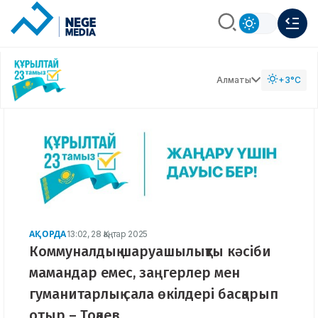
Алматы
+3°C
АҚОРДА
13:02, 28 Қаңтар 2025
Коммуналдық шаруашылықты кәсіби
мамандар емес, заңгерлер мен
гуманитарлық сала өкілдері басқарып
отыр – Тоқаев