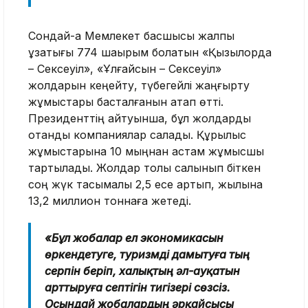
Сондай-ақ Мемлекет басшысы жалпы
ұзақтығы 774 шақырым болатын «Қызылорда
– Сексеуіл», «Ұлғайсын – Сексеуіл»
жолдарын кеңейту, түбегейлі жаңғырту
жұмыстары басталғанын атап өтті.
Президенттің айтуынша, бұл жолдарды
отандық компаниялар салады. Құрылыс
жұмыстарына 10 мыңнан астам жұмысшы
тартылады. Жолдар толық салынып біткен
соң жүк тасымалы 2,5 есе артып, жылына
13,2 миллион тоннаға жетеді.
«Бұл жобалар ел экономикасын
өркендетуге, туризмді дамытуға тың
серпін беріп, халықтың әл-ауқатын
арттыруға септігін тигізері сөзсіз.
Осындай жобалардың әрқайсысы