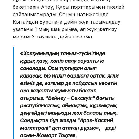
бекеттерін Ақтау, Құрық порттарымен тікелей
байланыстырады. Соның нәтижесінде
Қытайдан Еуропаға дейін жүк тасымалдау
ұзақтығы 1 мың шақырымға, ал жүк жеткізу
мерзімі 3 тәулікке дейін қысқармақ.
«Халқымыздың таным-түсінігінде
құдық қазу, көпір салу сауапты іс
саналады. Осы тұрғыдан алып
қарасақ, біз игілігі баршаға ортақ, яғни
өзіміз де, өзгелер де пайдасын көретін
аса жауапты жұмысты бастап
отырмыз. "Бейнеу – Сексеуіл" бағыты
республикалық, аймақтық, құрлықтық
деңгейдегі маңызды жол болары анық.
Сондықтан бұл жолды "Арал-Каспий
магистралі" деп атаған дұрыс», – деді
Қасым-Жомарт Тоқаев.