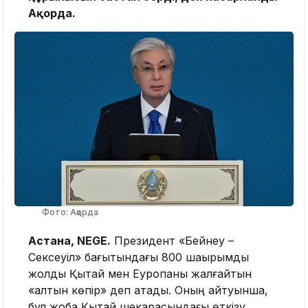
Ақорда.
Фото: Ақорда
Астана, NEGE.
Президент «Бейнеу –
Сексеуіл» бағытындағы 800 шақырымдық
жолды Қытай мен Еуропаны жалғайтын
«алтын көпір» деп атады. Оның айтуынша,
бұл жоба Қытай шекарасындағы өткізу