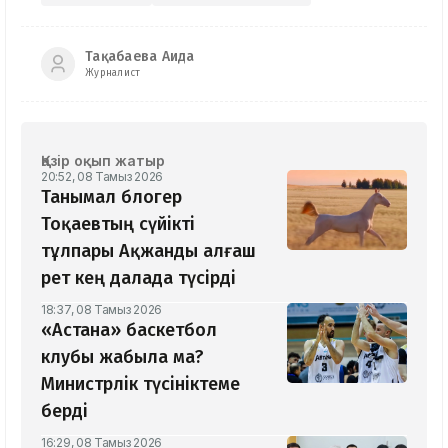
Тақабаева Аида
Журналист
Қазір оқып жатыр
20:52, 08 Тамыз 2026
Танымал блогер
Тоқаевтың сүйікті
тұлпары Ақжанды алғаш
рет кең далада түсірді
18:37, 08 Тамыз 2026
«Астана» баскетбол
клубы жабыла ма?
Министрлік түсініктеме
берді
16:29, 08 Тамыз 2026