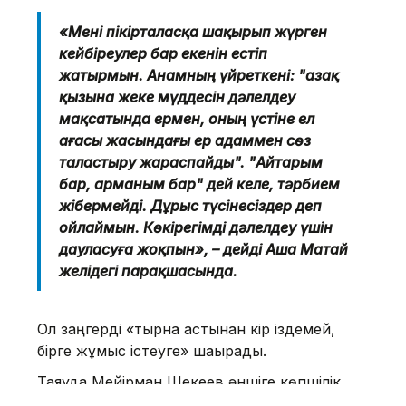
«Мені пікірталасқа шақырып жүрген
кейбіреулер бар екенін естіп
жатырмын. Анамның үйреткені: "Қазақ
қызына жеке мүддесін дәлелдеу
мақсатында ермен, оның үстіне ел
ағасы жасындағы ер адаммен сөз
таластыру жараспайды". "Айтарым
бар, арманым бар" дей келе, тәрбием
жібермейді. Дұрыс түсінесіздер деп
ойлаймын. Көкірегімді дәлелдеу үшін
дауласуға жоқпын», – дейді Аша Матай
желідегі парақшасында.
Ол заңгерді «тырнақ астынан кір іздемей,
бірге жұмыс істеуге» шақырады.
Таяуда Мейірман Шекеев әншіге көпшілік
алдында үндеу жолдап, ашық пікірталас