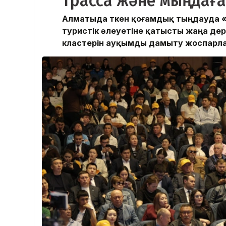
трасса және мыңдаға
Алматыда өткен қоғамдық тыңдауда 
туристік әлеуетіне қатысты жаңа д
кластерін ауқымды дамыту жоспарл