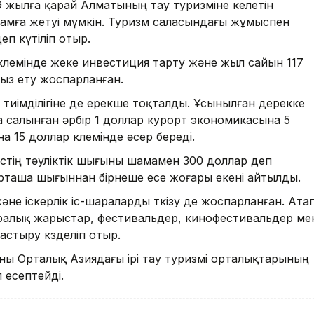
жылға қарай Алматының тау туризміне келетін
дамға жетуі мүмкін. Туризм саласындағы жұмыспен
деп күтіліп отыр.
көлемінде жеке инвестиция тарту және жыл сайын 117
сыз ету жоспарланған.
тиімділігіне де ерекше тоқталды. Ұсынылған дерекке
салынған әрбір 1 доллар курорт экономикасына 5
 15 доллар көлемінде әсер береді.
ристің тәуліктік шығыны шамамен 300 доллар деп
орташа шығыннан бірнеше есе жоғары екені айтылды.
е іскерлік іс-шараларды өткізу де жоспарланған. Ата
ралық жарыстар, фестивальдер, кинофестивальдер ме
стыру көзделіп отыр.
ыны Орталық Азиядағы ірі тау туризмі орталықтарының
 есептейді.