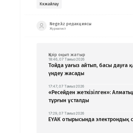
Көкжайлау
Nege.kz редакциясы
Журналист
Қазір оқып жатыр
18:46, 07 Тамыз 2026
Тойда уағыз айтып, басы дауға 
үндеу жасады
17:47, 07 Тамыз 2026
«Ресейден жеткізілген»: Алматы
тұрғын ұсталды
17:29, 07 Тамыз 2026
ЕҮАК отырысында электрондық с