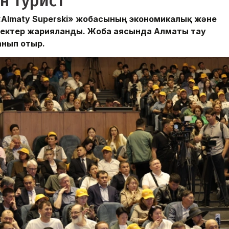
н турист
«Almaty Superski» жобасының экономикалық және
еректер жарияланды. Жоба аясында Алматы тау
анып отыр.