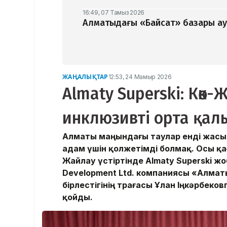
16:49, 07 Тамыз 2026
Алматыдағы «Байсат» базары ау
ЖАҢАЛЫҚТАР
12:53, 24 Мамыр 2026
Almaty Superski: Көк
инклюзивті орта қа
Алматы маңындағы таулар енді жасын
адам үшін қолжетімді болмақ. Осы қа
Жайлау үстіртінде Almaty Superski ж
Development Ltd. компаниясы «Алма
бірлестігінің төрағасы Ұлан Іңкәрбе
қойды.