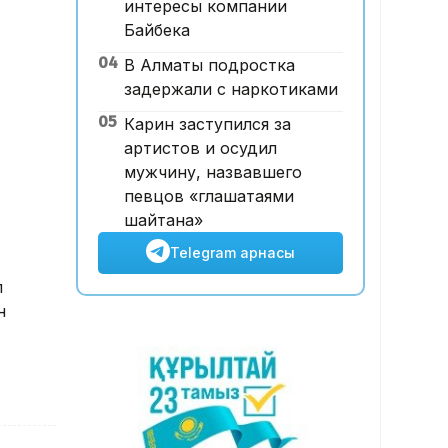
интересы компании
12:00, 07 Тамыз 2026
Байбека
Футболдан ұлттық құраманы
04
В Алматы подростка
Грекия мен Арменияның
задержали с наркотиками
бұрынғы бас бапкері
басқаруы мүмкін
05
Карин заступился за
артистов и осудил
мужчину, назвавшего
певцов «глашатаями
шайтана»
Telegram арнасы
п
н