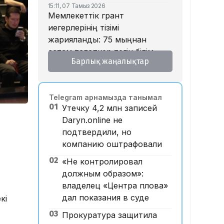
15:11, 07 Тамыз 2026
Мемлекеттік грант
иегерлерінің тізімі
жарияланды: 75 мыңнан
астам талапкер тегін білім
Барлық жаңалықтар
алады
14:45, 07 Тамыз 2026
Ұлттық валютаны инфляция
Telegram арнамызда танымал
қарқынының баяулауы
01
Утечку 4,2 млн записей
қолдап отыр – сарапшылар
Daryn.online не
13:30, 07 Тамыз 2026
подтвердили, но
Фельдшер Ұлдана
компанию оштрафовали
Мырзуанның қазасына
қатысты іс сотқа жолданды
02
«Не контролировал
должным образом»:
12:59, 07 Тамыз 2026
Абай облысы аумағындағы
владелец «Центра плова»
орманды өрттен қорғауға 3
дал показания в суде
кі
млрд теңгеден астам қаржы
03
Прокуратура защитила
бөлінді