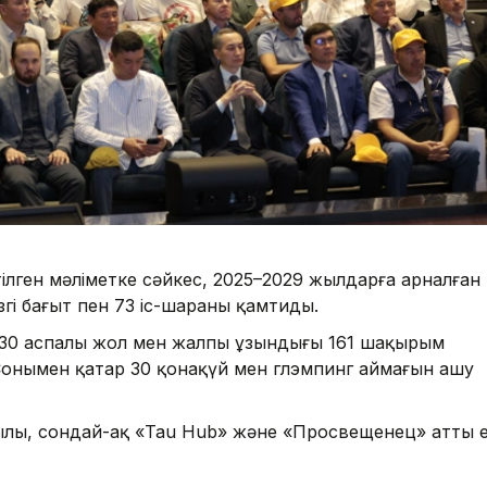
лген мәліметке сәйкес, 2025–2029 жылдарға арналған
ізгі бағыт пен 73 іс-шараны қамтиды.
 30 аспалы жол мен жалпы ұзындығы 161 шақырым
Сонымен қатар 30 қонақүй мен глэмпинг аймағын ашу
лы, сондай-ақ «Tau Hub» және «Просвещенец» атты е