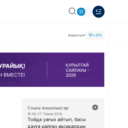
Алматы
+3°C
Соңғы жаңалықтар
18:46, 07 Тамыз 2026
Тойда уағыз айтып, басы
дауға қалған ақсақалдың