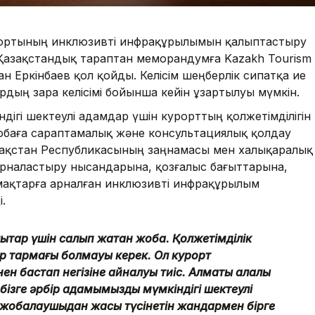
рортының инклюзивті инфрақұрылымын қалыптастыру
 Қазақстандық тараптан меморандумға Kazakh Tourism
ан Еркінбаев қол қойды. Келісім шеңберлік сипатқа ие
дың өзара келісімі бойынша кейін ұзартылуы мүмкін.
дігі шектеулі адамдар үшін курорттың қолжетімділігін
обаға сараптамалық және консультациялық қолдау
азақстан Республикасының заңнамасы мен халықаралық
орналастыру нысандарына, қозғалыс бағыттарына,
мақтарға арналған инклюзивті инфрақұрылым
.
лықтар үшін салып жатқан жоба. Қолжетімділік
р тармағы болмауы керек. Ол курорт
 бастап негізіне айналуы тиіс. Алматы қалалық
бізге әрбір қадамымызды мүмкіндігі шектеулі
ен жобалаушыдан жақсы түсінетін жандармен бірге