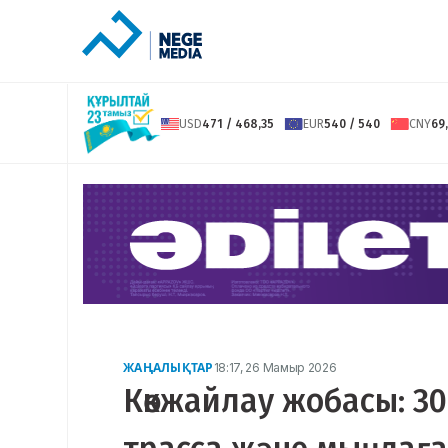
USD
471 / 468,35
EUR
540 / 540
CNY
69,
ЖАҢАЛЫҚТАР
18:17, 26 Мамыр 2026
Көкжайлау жобасы: 3