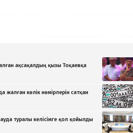
қалған ақсақалдың қызы Тоқаевқа
да жалған көлік нөмірлерін сатқан
ауда туралы келісімге қол қойылды