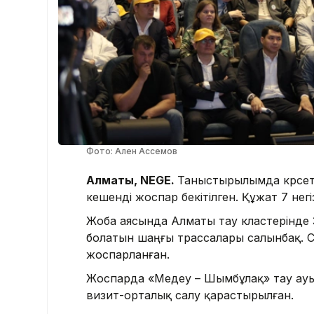
Фото: Ален Ассемов
Алматы, NEGE.
Таныстырылымда көрсеті
кешенді жоспар бекітілген. Құжат 7 нег
Жоба аясында Алматы тау кластерінде
болатын шаңғы трассалары салынбақ. 
жоспарланған.
Жоспарда «Медеу – Шымбұлақ» тау ауы
визит-орталық салу қарастырылған.