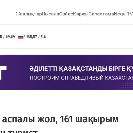
Жаңалықтар
Нысана
Сөйлe
Қаржы
Сараптама
Nege TV
5 / 69,69
RUB
5,57 / 5,6
0 аспалы жол, 161 шақырым