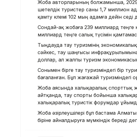
Жоба авторларының болжамынша, 2029 
шетелдік туристер саны 1,7 миллион а
қамту көлемі 102 мың адамға дейін өседі 
Сондай-ақ жобаға 239 миллиард теңге 
миллиард теңге салық түсімін қамтама
Тыңдауда тау туризмінің экономикалық 
сәйкес, тау шаңғысы инфрақұрылымына 
доллар, ал жалпы туризм экономикасына
Сонымен бірге тау туризміндегі бір ту
бағаланған. Бұл жағажай туризміндегі 
Жоба аясында халықаралық спорттық жән
айтқанда, тау спорты бойынша халықа
халықаралық туристік форумдар ұйымда
Жоба әзірлеушілері бұл бастама Алмат
біріне айналдыруға мүмкіндік береді деп