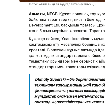
Фото: «Алматы қалалық мүгедектер қоғамы» ҚБ
Алматы, NEGE.
Құжат болашақ тау ку
бойынша тараптардың ниетін бекітеді.
Development Ltd. басқарма төрағасы Ерж
және 5 жыл мерзімге жасалған. Тараптар
Құжатқа сәйкес, Ұлан Іңкәрбеков мүмкін
қамтамасыз ету мәселелері бойынша ж
көрсетеді. Бірлескен жұмыс аясында Қ
қолжетімділік стандарттарына сәйкес 
тамақтану орындары мен сервистік ай
стандарттары мен талаптары әзірленеді
«Almaty Superski – біз барлық алматы
техникалық тапсырманың жай ғана бі
философиясының алғашқы шешімдерінен
мүгедектер қоғамымен ынтымақтастық 
қонақтардың қажеттіліктерін кез келг