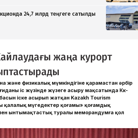
кционда 24,7 млрд теңгеге сатылды
-Жайлаудағы жаңа курорт
лыптастырады
а және физикалық мүмкіндігіне қарамастан әрбір
ғиданы іс жүзінде жүзеге асыру мақсатында Көк-
обасын іске асырып жатқан Kazakh Tourism
ты қалалық мүгедектер қоғамы» қоғамдық
ковпен ынтымақтастық туралы меморандумға қол