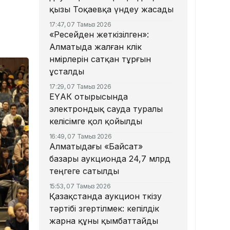
қызы Тоқаевқа үндеу жасады
17:47, 07 Тамыз 2026
«Ресейден жеткізілген»:
Алматыда жалған көлік
нөмірлерін сатқан тұрғын
ұсталды
17:29, 07 Тамыз 2026
ЕҮАК отырысында
электрондық сауда туралы
келісімге қол қойылды
16:49, 07 Тамыз 2026
Алматыдағы «Байсат»
базары аукционда 24,7 млрд
теңгеге сатылды
15:53, 07 Тамыз 2026
Қазақстанда аукцион өткізу
тәртібі өзгертілмек: кепілдік
жарна құны қымбаттайды