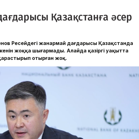
дағдарысы Қазақстанға әсер
енов Ресейдегі жанармай дағдарысы Қазақстанда
екенін жоққа шығармады. Алайда қазіргі уақытта
қарастырып отырған жоқ.