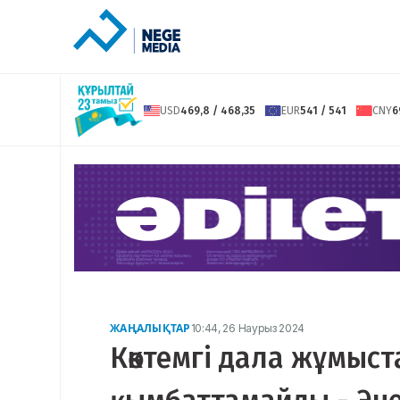
USD
469,8 / 468,35
EUR
541 / 541
CNY
6
ЖАҢАЛЫҚТАР
10:44, 26 Наурыз 2024
Көктемгі дала жұмыс