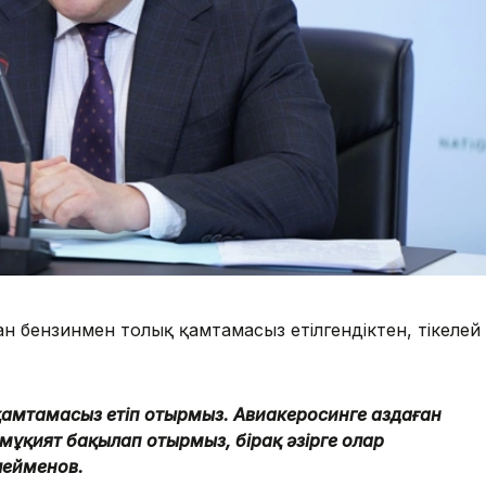
н бензинмен толық қамтамасыз етілгендіктен, тікелей
 қамтамасыз етіп отырмыз. Авиакеросинге аздаған
 мұқият бақылап отырмыз, бірақ әзірге олар
лейменов.