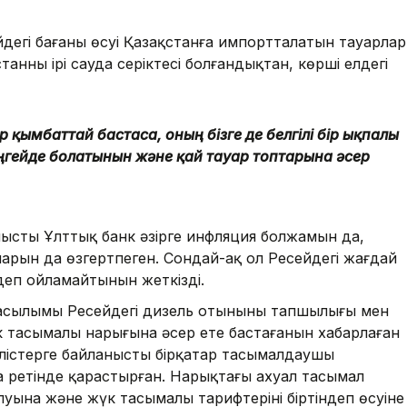
йдегі бағаның өсуі Қазақстанға импортталатын тауарлар
анның ірі сауда серіктесі болғандықтан, көрші елдегі
р қымбаттай бастаса, оның бізге де белгілі бір ықпалы
ңгейде болатынын және қай тауар топтарына әсер
нысты Ұлттық банк әзірге инфляция болжамын да,
рын да өзгертпеген. Сондай-ақ ол Ресейдегі жағдай
 деп ойламайтынын жеткізді.
асылымы Ресейдегі дизель отынының тапшылығы мен
 тасымалы нарығына әсер ете бастағанын хабарлаған
ркілістерге байланысты бірқатар тасымалдаушы
 ретінде қарастырған. Нарықтағы ахуал тасымал
қалуына және жүк тасымалы тарифтерінің біртіндеп өсуіне