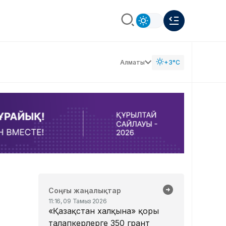
Алматы
+3°C
Соңғы жаңалықтар
ы
11:16, 09 Тамыз 2026
«Қазақстан халқына» қоры
талапкерлерге 350 грант