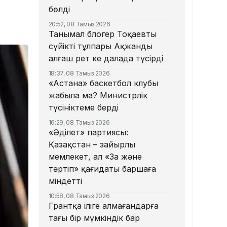
бөлді
20:52, 08 Тамыз 2026
Танымал блогер Тоқаевтың
сүйікті тұлпары Ақжанды
алғаш рет кең далада түсірді
18:37, 08 Тамыз 2026
«Астана» баскетбол клубы
жабыла ма? Министрлік
түсініктеме берді
16:29, 08 Тамыз 2026
«Әділет» партиясы:
Қазақстан – зайырлы
мемлекет, ал «Заң және
тәртіп» қағидаты баршаға
міндетті
10:58, 08 Тамыз 2026
Грантқа іліге алмағандарға
тағы бір мүмкіндік бар