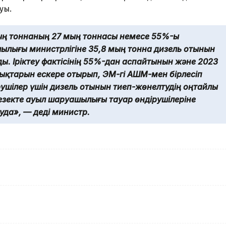
уы.
ың тоннаның 27 мың тоннасы немесе 55%-ы
шылығы министрлігіне 35,8 мың тонна дизель отынын
ы. Іріктеу фактісінің 55%-дан аспайтынын және 2023
ықтарын ескере отырып, ЭМ-гі АШМ-мен бірлесіп
шілер үшін дизель отынын тиеп-жөнелтудің оңтайлы
кезекте ауыл шаруашылығы тауар өндірушілеріне
уда», — деді министр.