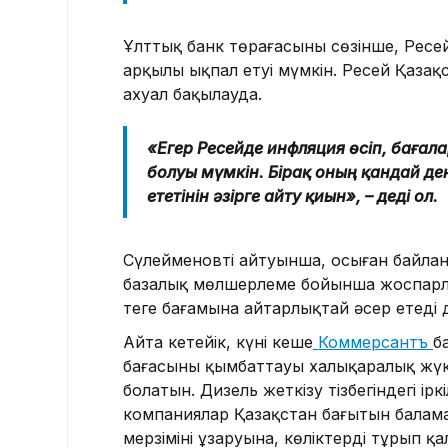
Ұлттық банк төрағасының сөзінше, Ресе
арқылы ықпал етуі мүмкін. Ресей Қазақст
ахуал бақылауда.
«Егер Ресейде инфляция өсіп, бағала
болуы мүмкін. Бірақ оның қандай де
ететінін әзірге айту қиын», – деді ол.
Сүлейменовтің айтуынша, осыған байла
базалық мөлшерлеме бойынша жоспарла
теңге бағамына айтарлықтай әсер етеді
Айта кетейік, күні кеше
Коммерсантъ
б
бағасының қымбаттауы халықаралық жүк
болатын. Дизель жеткізу тізбегіндегі і
компаниялар Қазақстан бағытын балама
мерзімінің ұзаруына, көліктердің тұрып 