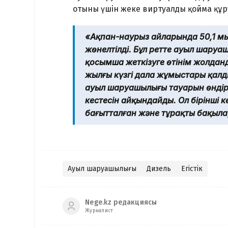
отыны үшін жеке виртуалды қойма құр
«Ақпан-наурыз айларында 50,1 м
жөнелтілді. Бұл ретте ауыл шаруа
қосымша жеткізуге өтінім жолданд
жылғы күзгі дала жұмыстары қалд
ауыл шаруашылығы тауарын өндіру
кестесін айқындайды. Ол бірінші 
бағытталған және тұрақты бақыла
Ауыл шаруашылығы
Дизель
Егістік
Nege.kz редакциясы
Журналист