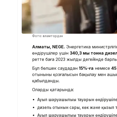
Фото: ғаламтордан
Алматы, NEGE.
Энергетика министрліг
өндірушілер үшін
340,3 мың тонна дизе
ретте баға 2023 жылдың деңгейінде барлы
Бұл бөлшек саудадан
15%-ға
немесе
45
отынының қозғалысын бақылау мен ашы
қабылданды.
Олардың қатарында:
Ауыл шаруашылығы тауарын өндірушіле
дизель отынын сары, көк және қызыл т
Ауыл шаруашылығы тауарын өндірушіл