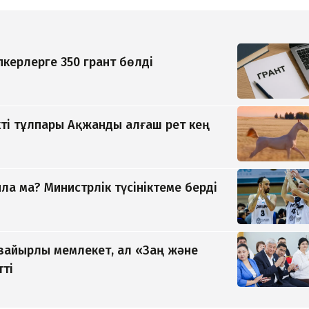
керлерге 350 грант бөлді
ті тұлпары Ақжанды алғаш рет кең
а ма? Министрлік түсініктеме берді
 зайырлы мемлекет, ал «Заң және
тті