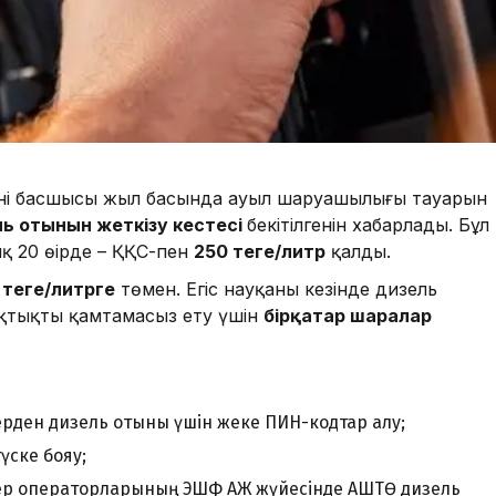
інің басшысы жыл басында ауыл шаруашылығы тауарын
ль отынын жеткізу кестесі
бекітілгенін хабарлады. Бұл
қ 20 өңірде – ҚҚС-пен
250 теңге/литр
қалды.
 теңге/литрге
төмен. Егіс науқаны кезінде дизель
қтықты қамтамасыз ету үшін
бірқатар шаралар
рден дизель отыны үшін жеке ПИН-кодтар алу;
үске бояу;
ер операторларының ЭШФ АЖ жүйесінде АШТӨ дизель