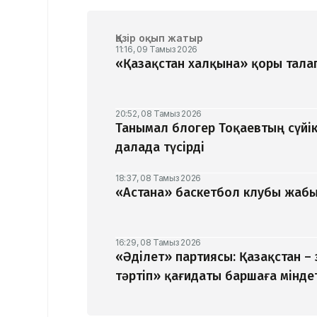
Қазір оқып жатыр
11:16, 09 Тамыз 2026
«Қазақстан халқына» қоры талап
20:52, 08 Тамыз 2026
Танымал блогер Тоқаевтың сүйік
далада түсірді
18:37, 08 Тамыз 2026
«Астана» баскетбол клубы жабыл
16:29, 08 Тамыз 2026
«Әділет» партиясы: Қазақстан –
тәртіп» қағидаты баршаға мінде