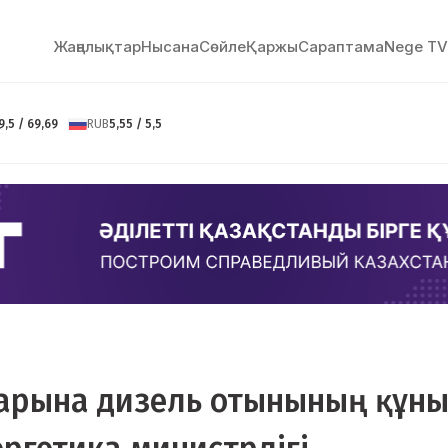
Жаңалықтар
Нысана
Сөйлe
Қаржы
Сараптама
Nege TV
9,5 / 69,69
RUB
5,55 / 5,5
тарына дизель отынының құн