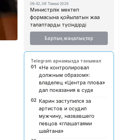
09:42, 08 Тамыз 2026
Министрлік мектеп
формасына қойылатын жаңа
талаптарды түсіндірді
18:46, 07 Тамыз 2026
Барлық жаңалықтар
Тойда уағыз айтып, басы
дауға қалған ақсақалдың қызы
Тоқаевқа үндеу жасады
Telegram арнамызда танымал
17:47, 07 Тамыз 2026
01
«Не контролировал
«Ресейден жеткізілген»:
должным образом»:
Алматыда жалған көлік
владелец «Центра плова»
нөмірлерін сатқан тұрғын
дал показания в суде
ұсталды
02
Карин заступился за
17:29, 07 Тамыз 2026
ЕҮАК отырысында
артистов и осудил
электрондық сауда туралы
мужчину, назвавшего
келісімге қол қойылды
певцов «глашатаями
шайтана»
16:49, 07 Тамыз 2026
Алматыдағы «Байсат»