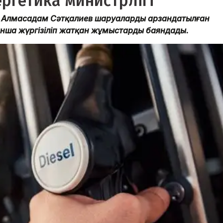
ргетика министрлігі
рі Алмасадам Сәтқалиев шаруаларды арзандатылған
нша жүргізіліп жатқан жұмыстарды баяндады.