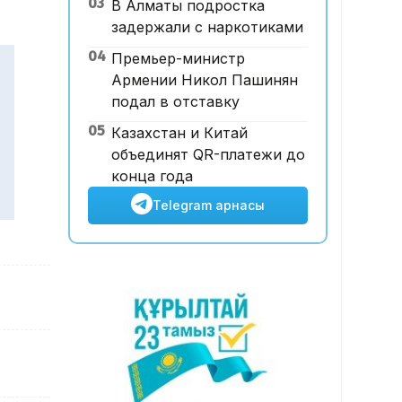
03
В Алматы подростка
базары аукционда 24,7 млрд
задержали с наркотиками
теңгеге сатылды
04
Премьер-министр
Армении Никол Пашинян
подал в отставку
05
Казахстан и Китай
объединят QR-платежи до
конца года
Telegram арнасы