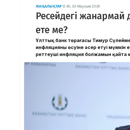
ЖАҢАЛЫҚТАР
12:45, 30 Маусым 2026
Ресейдегі жанармай 
ете ме?
Ұлттық банк төрағасы Тимур Сүлейм
инфляцияның өсуіне әсер етуі мүмкін 
реттеуші инфляция болжамын қайта 