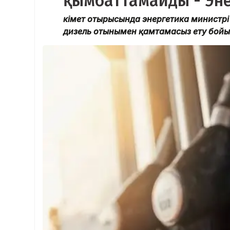
қымбаттамайды - Эне
Үкімет отырысында энергетика минист
дизель отынымен қамтамасыз ету бойы