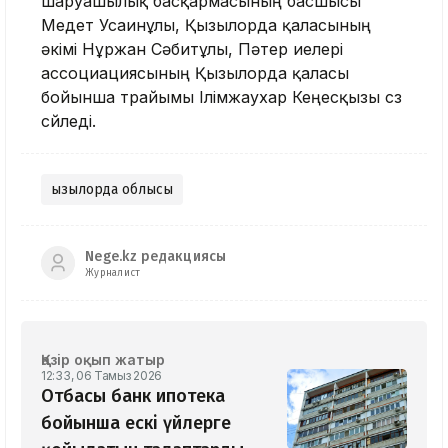
шаруашылық басқармасының басшысы
Медет Усаинұлы, Қызылорда қаласының
әкімі Нұржан Сәбитұлы, Пәтер иелері
ассоциациясының Қызылорда қаласы
бойынша төрайымы Ілімжаухар Кеңесқызы сөз
сөйледі.
Қызылорда облысы
Nege.kz редакциясы
Журналист
Қазір оқып жатыр
12:33, 06 Тамыз 2026
Отбасы банк ипотека
бойынша ескі үйлерге