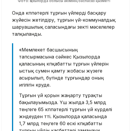
Фото: Қызылорда облысы әкімінің баспасөз қызметі
Онда көппәтерлі тұрғын үйлерді басқару
жүйесін жетілдіру, тұрғын үй-коммуналдық
шаруашылық саласындағы өзекті мәселелер
талқыланды.
«Мемлекет басшысының
тапсырмасына сәйкес Қызылорда
қаласының көпқабатты тұрғын үйлерін
ыстық сумен қамту жобасы жүзеге
асырылып, бүгінде тұрғындар оның
игілігін көруде.
Тұрғын үй қорын жаңарту тұрақты
бақылауымызда. Үш жылда 3,5 млрд
теңгеге 65 көппәтерлі тұрғын үй күрделі
жөндеуден өтті. Қызылорда қаласында
1,7 млрд теңгеге 60 ескі көпқабатты
тұрғын үйдің қасбеттері заманауи