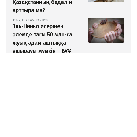
Қазақстанның беделін
арттыра ма?
11:57, 06 Тамыз 2026
Эль-Ниньо әсерінен
әлемде тағы 50 млн-ға
жуық адам аштыққа
ұшырауы мүмкін – БҰҰ
11:44, 06 Тамыз 2026
«Торпедо» әйелдер
хоккей командасының
таратылуына қатысты
басқарма жауап берді
ЖАҢАЛЫҚТАР
11:34, 08 Мамыр 2026
Қызылорда облысы әкімі лауазымына
тағы кім үміткер болған?