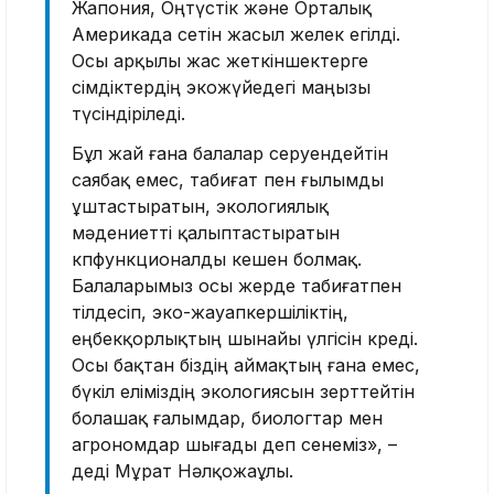
Жапония, Оңтүстік және Орталық
Америкада өсетін жасыл желек егілді.
Осы арқылы жас жеткіншектерге
өсімдіктердің экожүйедегі маңызы
түсіндіріледі.
Бұл жай ғана балалар серуендейтін
саябақ емес, табиғат пен ғылымды
ұштастыратын, экологиялық
мәдениетті қалыптастыратын
көпфункционалды кешен болмақ.
Балаларымыз осы жерде табиғатпен
тілдесіп, эко-жауапкершіліктің,
еңбекқорлықтың шынайы үлгісін көреді.
Осы бақтан біздің аймақтың ғана емес,
бүкіл еліміздің экологиясын зерттейтін
болашақ ғалымдар, биологтар мен
агрономдар шығады деп сенеміз», –
деді Мұрат Нәлқожаұлы.