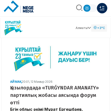
Алматы
+3°C
АЙМАҚ
20:01, 12 Мамыр 2026
Қызылордада «TURǴYNDAR AMANATY»
партиялық жобасы аясында форум
өтті
Бүгін облыс әкімі Мұрат Ергешбаев,