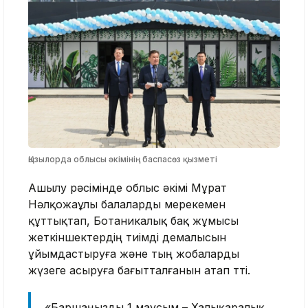
Қызылорда облысы әкімінің баспасөз қызметі
Ашылу рәсімінде облыс әкімі Мұрат
Нәлқожаұлы балаларды мерекемен
құттықтап, Ботаникалық бақ жұмысы
жеткіншектердің тиімді демалысын
ұйымдастыруға және тың жобаларды
жүзеге асыруға бағытталғанын атап өтті.
«Баршаңызды 1 маусым – Халықаралық