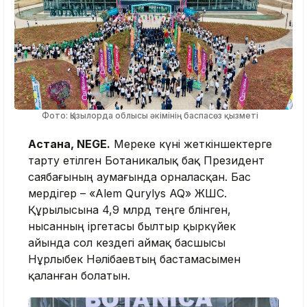
Фото: Қызылорда облысы әкімінің баспасөз қызметі
Астана, NEGE.
Мереке күні жеткіншектерге
тарту етілген Ботаникалық бақ Президент
саябағының аумағында орналасқан. Бас
мердігер – «Alem Qurylys AQ» ЖШС.
Құрылысына 4,9 млрд теңге бөлінген,
нысанның іргетасы былтыр қыркүйек
айында сол кездегі аймақ басшысы
Нұрлыбек Нәлібаевтың бастамасымен
қаланған болатын.