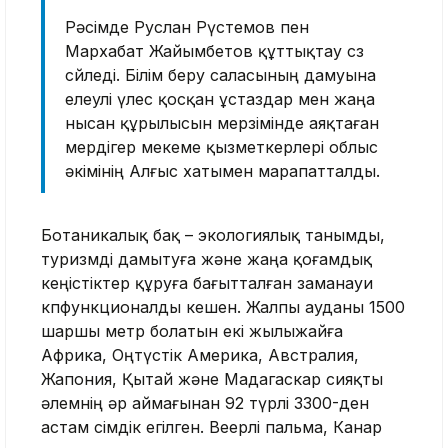
Рәсімде Руслан Рүстемов пен
Мархабат Жайымбетов құттықтау сөз
сөйледі. Білім беру саласының дамуына
елеулі үлес қосқан ұстаздар мен жаңа
нысан құрылысын мерзімінде аяқтаған
мердігер мекеме қызметкерлері облыс
әкімінің Алғыс хатымен марапатталды.
Ботаникалық бақ – экологиялық танымды,
туризмді дамытуға және жаңа қоғамдық
кеңістіктер құруға бағытталған заманауи
көпфункционалды кешен. Жалпы ауданы 1500
шаршы метр болатын екі жылыжайға
Африка, Оңтүстік Америка, Австралия,
Жапония, Қытай және Мадагаскар сияқты
әлемнің әр аймағынан 92 түрлі 3300-ден
астам өсімдік егілген. Веерлі пальма, Канар