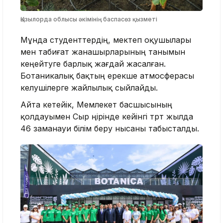
Қызылорда облысы әкімінің баспасөз қызметі
Мұнда студенттердің, мектеп оқушылары
мен табиғат жанашырларының танымын
кеңейтуге барлық жағдай жасалған.
Ботаникалық бақтың ерекше атмосферасы
келушілерге жайлылық сыйлайды.
Айта кетейік, Мемлекет басшысының
қолдауымен Сыр өңірінде кейінгі төрт жылда
46 заманауи білім беру нысаны табысталды.