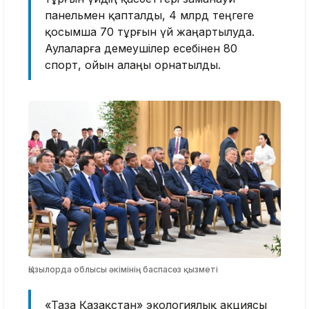
панельмен қапталды, 4 млрд теңгеге
қосымша 70 тұрғын үй жаңартылуда.
Аулаларға демеушілер есебінен 80
спорт, ойын алаңы орнатылды.
Қызылорда облысы әкімінің баспасөз қызметі
«Таза Қазақстан» экологиялық акциясы