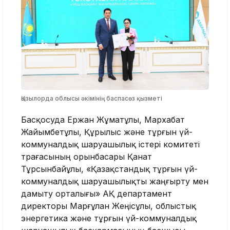
Қызылорда облысы әкімінің баспасөз қызметі
Басқосуда Ержан Жұматұлы, Мархабат
Жайымбетұлы, Құрылыс және тұрғын үй-
коммуналдық шаруашылық істері комитеті
төрағасының орынбасары Қанат
Тұрсынбайұлы, «Қазақстандық тұрғын үй-
коммуналдық шаруашылықты жаңғырту мен
дамыту орталығы» АҚ департамент
директоры Марғұлан Жеңісұлы, облыстық
энергетика және тұрғын үй-коммуналдық