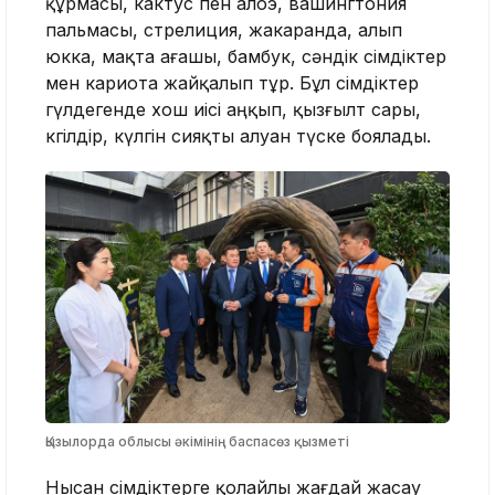
құрмасы, кактус пен алоэ, вашингтония
пальмасы, стрелиция, жакаранда, алып
юкка, мақта ағашы, бамбук, сәндік өсімдіктер
мен кариота жайқалып тұр. Бұл өсімдіктер
гүлдегенде хош иісі аңқып, қызғылт сары,
көгілдір, күлгін сияқты алуан түске боялады.
Қызылорда облысы әкімінің баспасөз қызметі
Нысан өсімдіктерге қолайлы жағдай жасау