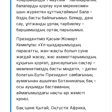
балаларды қорғау күні мерекесімен
шын жүректен құттықтаймын! Бала –
біздің басты байлығымыз. Білімді, дені
сау, ұлтжанды ұрпақ тәрбиелеу –
баршамыздың ортақ парызымыз.
Президентіміз Қасым-Жомарт
Кемелұлы: «Ұл-қыздарымыздың
парасатты, жан-жақты болып өсуіне
жағдай жасау, жас азаматтарымыздың
құқығын қорғап, денсаулығын сақтау –
мемлекетіміздің басты міндеті», – деген
болатын.Бүгін Президент саябағының
аумағынан ашылған Ботаникалық бақ –
осы ауқымды бастаманың
аймағымыздағы нақты әрі жемісті
көрінісі.
Бақ ішіне Қытай, Оңтүстік Африка,