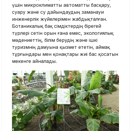
үшін микроклиматты автоматты басқару,
суару және су дайындаудың заманауи
инженерлік жүйелерімен жабдықталған.
Ботаникалық бақ өсімдіктердің бірегей
түрлері өсетін орын ғана емес, экологиялық
мәдениеттің, білім берудің және ішкі
туризмнің дамуына қызмет ететін, аймақ
тұрғындары мен қонақтары жиі бас қосатын
мекенге айналады.