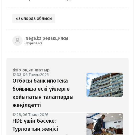
Қызылорда облысы
Nege.kz редакциясы
Журналист
Қазір оқып жатыр
12:33, 06 Тамыз 2026
Отбасы банк ипотека
бойынша ескі үйлерге
қойылатын талаптарды
жеңілдетті
12:28, 06 Тамыз 2026
​FIDE үшін бәсеке:
Турловтың жеңісі