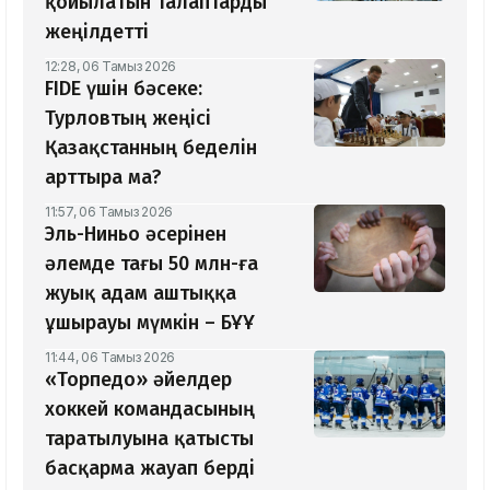
қойылатын талаптарды
жеңілдетті
12:28, 06 Тамыз 2026
​FIDE үшін бәсеке:
Турловтың жеңісі
Қазақстанның беделін
арттыра ма?
11:57, 06 Тамыз 2026
Эль-Ниньо әсерінен
әлемде тағы 50 млн-ға
жуық адам аштыққа
ұшырауы мүмкін – БҰҰ
11:44, 06 Тамыз 2026
«Торпедо» әйелдер
хоккей командасының
таратылуына қатысты
басқарма жауап берді