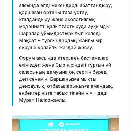
аясында елді мекендерді абаттандыру,
қоршаған ортаны таза ұстау,
көгалдандыру және экологиялық
мәдениетті қалыптастыруда ауқымды
шаралар ұйымдастырылып келеді.
Мақсат – тұрғындардың жайлы өмір
сүруіне қолайлы жағдай жасау.
Форум аясында көтерілген бастамалар
еліміздегі және Сыр өңіріндегі тұрғын үй
саласының дамуына оң серпін береді
деп сенемін. Баршаңызға мықты
денсаулық, отбасыларыңызға амандық,
еңбектеріңізге табыс тілеймін!» – деді
Мұрат Нәлқожаұлы.