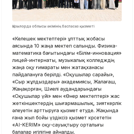
Қызылорда облысы әкімінің баспасөз қызметі
«Келешек мектептері» ұлттық жобасы
аясында 10 жаңа мектеп салынды. Физика-
математика бағытындағы «Білім-инновация»
лицей-интернаты, музыкалық колледждің
жаңа оқу ғимараты мен жатақханасы
пайдалануға берілді. «Оқушылар сарайы»,
«Сыр жұлдыздары» академиясы, Жалағаш,
Жаңақорған, Шиелі аудандарындағы
«Оқушылар үйі» мен «Өнер мектептері» жас
жеткіншектердің шығармашылық, зияткерлік
әлеуетін арттыруға қызмет етуде. Жақында
ғана жыл бойы үздіксіз қызмет көрсететін
«AI-KERIM» оқу-сауықтыру орталығы
балалар игілігіне айналды.