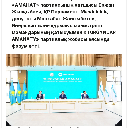
«АМАНАТ» партиясының хатшысы Ержан
Жылқыбаев, ҚР Парламенті Мәжілісінің
депутаты Мархабат Жайымбетов,
Өнеркәсіп және құрылыс министрлігі
мамандарының қатысуымен «TURǴYNDAR
AMANATY» партиялық жобасы аясында
форум өтті.