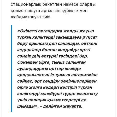
стационарлық бекетпен немесе оларды
қолмен ашуға арналған құрылғымен
жабдықталуға тиіс.
«Өкілетті органдарға жолды жауып
тұрған көліктерді зақымдауға рұқсат
беру орынсыз деп саналады, өйткені
кедергілер болған жағдайда өртті
сөндірудің әртүрлі тәсілдері бар.
Сонымен бірге, тығыз салынған
аудандардағы өрттер кезінде
қолданылатын іс-қимыл алгоритміне
сәйкес, өрт сөндіру бөлімшелерімен
бірге жолға кедергі келтіріп тұрған
көліктерді мәжбүрлі түрде жылжыту
үшін полиция қызметкерлері де
шығады», – делінген жауапта.