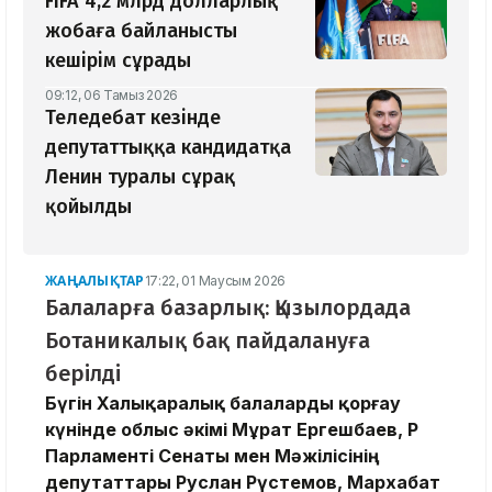
FIFA 4,2 млрд долларлық
жобаға байланысты
кешірім сұрады
09:12, 06 Тамыз 2026
Теледебат кезінде
депутаттыққа кандидатқа
Ленин туралы сұрақ
қойылды
ЖАҢАЛЫҚТАР
17:22, 01 Маусым 2026
Балаларға базарлық: Қызылордада
Ботаникалық бақ пайдалануға
берілді
Бүгін Халықаралық балаларды қорғау
күнінде облыс әкімі Мұрат Ергешбаев, ҚР
Парламенті Сенаты мен Мәжілісінің
депутаттары Руслан Рүстемов, Мархабат