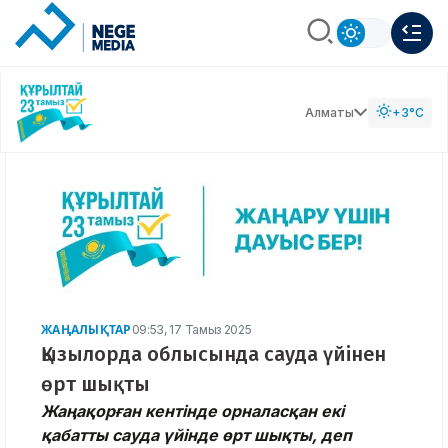
Алматы
+3°C
ЖАҢАЛЫҚТАР
09:53, 17 Тамыз 2025
Қызылорда облысында сауда үйінен
өрт шықты
Жаңақорған кентінде орналасқан екі
қабатты сауда үйінде өрт шықты, деп