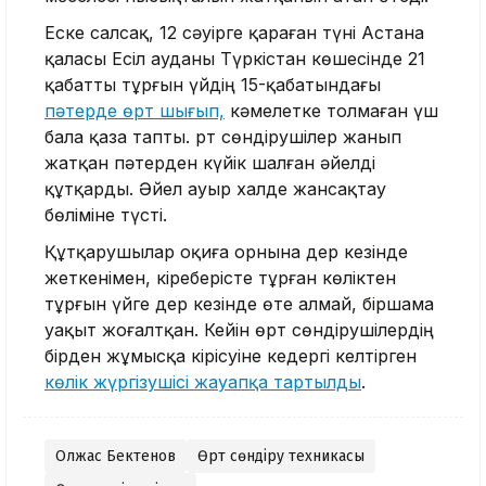
Еске салсақ, 12 сәуірге қараған түні Астана
қаласы Есіл ауданы Түркістан көшесінде 21
қабатты тұрғын үйдің 15-қабатындағы
пәтерде өрт шығып,
кәмелетке толмаған үш
бала қаза тапты. Өрт сөндірушілер жанып
жатқан пәтерден күйік шалған әйелді
құтқарды. Әйел ауыр халде жансақтау
бөліміне түсті.
Құтқарушылар оқиға орнына дер кезінде
жеткенімен, кіреберісте тұрған көліктен
тұрғын үйге дер кезінде өте алмай, біршама
уақыт жоғалтқан. Кейін өрт сөндірушілердің
бірден жұмысқа кірісуіне кедергі келтірген
көлік жүргізушісі жауапқа тартылды
.
Олжас Бектенов
Өрт сөндіру техникасы