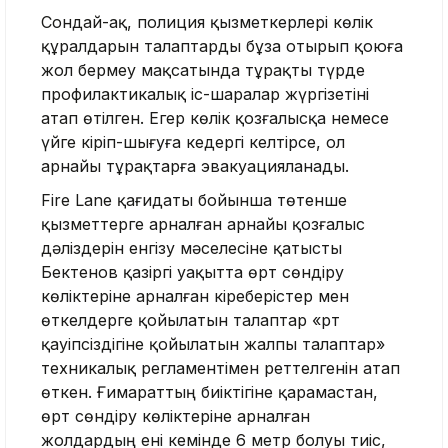
Сондай-ақ, полиция қызметкерлері көлік
құралдарын талаптарды бұза отырып қоюға
жол бермеу мақсатында тұрақты түрде
профилактикалық іс-шаралар жүргізетіні
атап өтілген. Егер көлік қозғалысқа немесе
үйге кіріп-шығуға кедергі келтірсе, ол
арнайы тұрақтарға эвакуацияланады.
Fire Lane қағидаты бойынша төтенше
қызметтерге арналған арнайы қозғалыс
дәліздерін енгізу мәселесіне қатысты
Бектенов қазіргі уақытта өрт сөндіру
көліктеріне арналған кіреберістер мен
өткелдерге қойылатын талаптар «Өрт
қауіпсіздігіне қойылатын жалпы талаптар»
техникалық регламентімен реттелгенін атап
өткен. Ғимараттың биіктігіне қарамастан,
өрт сөндіру көліктеріне арналған
жолдардың ені кемінде 6 метр болуы тиіс,