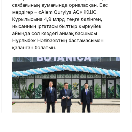
саябағының аумағында орналасқан. Бас
мердігер – «Alem Qurylys AQ» ЖШС.
Құрылысына 4,9 млрд теңге бөлінген,
нысанның іргетасы былтыр қыркүйек
айында сол кездегі аймақ басшысы
Нұрлыбек Нәлібаевтың бастамасымен
қаланған болатын.
Қызылорда облысы әкімінің баспасөз қызметі