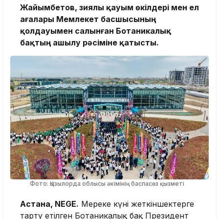
Жайымбетов, зиялы қауым өкілдері мен ел
ағалары Мемлекет басшысының
қолдауымен салынған Ботаникалық
бақтың ашылу рәсіміне қатысты.
Фото: Қызылорда облысы әкімінің баспасөз қызметі
Астана, NEGE.
Мереке күні жеткіншектерге
тарту етілген Ботаникалық бақ Президент