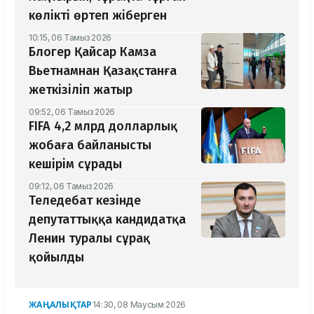
көлікті өртеп жіберген
10:15, 06 Тамыз 2026
Блогер Қайсар Камза
Вьетнамнан Қазақстанға
жеткізіліп жатыр
09:52, 06 Тамыз 2026
FIFA 4,2 млрд долларлық
жобаға байланысты
кешірім сұрады
09:12, 06 Тамыз 2026
Теледебат кезінде
депутаттыққа кандидатқа
Ленин туралы сұрақ
қойылды
ЖАҢАЛЫҚТАР
14:30, 08 Маусым 2026