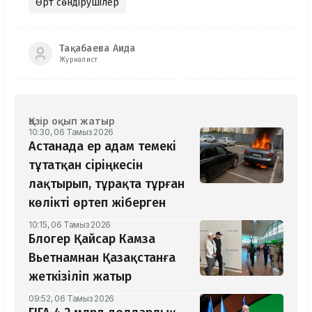
Өрт сөндірушілер
Тақабаева Аида
Журналист
Қазір оқып жатыр
10:30, 06 Тамыз 2026
Астанада ер адам темекі
тұтатқан сіріңкесін
лақтырып, тұрақта тұрған
көлікті өртеп жіберген
10:15, 06 Тамыз 2026
Блогер Қайсар Камза
Вьетнамнан Қазақстанға
жеткізіліп жатыр
09:52, 06 Тамыз 2026