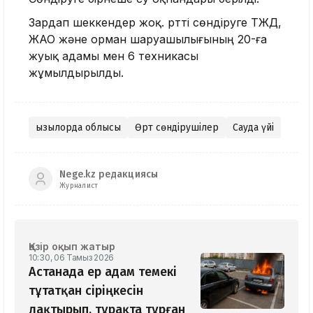
Зардап шеккендер жоқ. Өртті сөндіруге ТЖД,
ЖАО және орман шаруашылығының 20-ға
жуық адамы мен 6 техникасы
жұмылдырылды.
Қызылорда облысы
Өрт сөндірушілер
Сауда үйі
Nege.kz редакциясы
Журналист
Қазір оқып жатыр
10:30, 06 Тамыз 2026
Астанада ер адам темекі
тұтатқан сіріңкесін
лақтырып, тұрақта тұрған