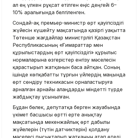
ал ең үлкен рұқсат етілген еңіс деңгейі 6–
10% аралығында белгіленген.
Сондай-ақ премьер-министр өрт қауіпсіздігі
жүйесін күшейту мақсатында қазіргі уақытта
Төтенше жағдайлар министрлігі Қазақстан
Республикасының «Ғимараттар мен
құрылыстардың өрт қауіпсіздігі» құрылыс
нормаларына өзгерістер енгізу мәселесін
қарастырып жатқанын баса айтқан. Соның
ішінде көпқабатты тұрғын үйлердің маңында
өрт сөндіру техникасын орналастыруға
арналған арнайы алаңдарды міндетті түрде
жабдықтау ұсынылған.
Бұдан бөлек, депутатқа берген жауабында
үкімет басшысы өртті ерте анықтау
мақсатында мекенжайлық өрт дабылы
жүйелерін (түтін датчиктерін) қолдану
мәселесі пысықталып жатқанын атап өтеді.