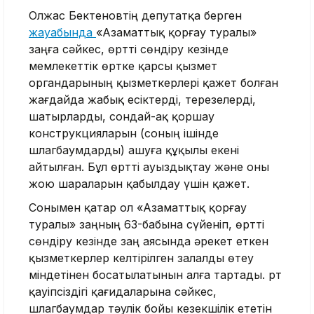
Олжас Бектеновтің депутатқа берген
жауабында
«Азаматтық қорғау туралы»
заңға сәйкес, өртті сөндіру кезінде
мемлекеттік өртке қарсы қызмет
органдарының қызметкерлері қажет болған
жағдайда жабық есіктерді, терезелерді,
шатырларды, сондай-ақ қоршау
конструкцияларын (соның ішінде
шлагбаумдарды) ашуға құқылы екені
айтылған. Бұл өртті ауыздықтау және оны
жою шараларын қабылдау үшін қажет.
Сонымен қатар ол «Азаматтық қорғау
туралы» заңның 63-бабына сүйеніп, өртті
сөндіру кезінде заң аясында әрекет еткен
қызметкерлер келтірілген залалды өтеу
міндетінен босатылатынын алға тартады. Өрт
қауіпсіздігі қағидаларына сәйкес,
шлагбаумдар тәулік бойы кезекшілік ететін