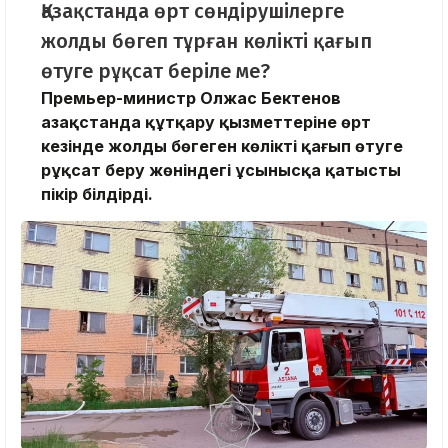
Қазақстанда өрт сөндірушілерге
жолды бөгеп тұрған көлікті қағып
өтуге рұқсат беріле ме?
Премьер-министр Олжас Бектенов
Қазақстанда құтқару қызметтеріне өрт
кезінде жолды бөгеген көлікті қағып өтуге
рұқсат беру жөніндегі ұсынысқа қатысты
пікір білдірді.