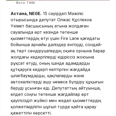
Фото: ТЖМ
Астана, NEGE.
15 сәуірдегі Мәжіліс
отырысында депутат Олжас Құспеков
Үкімет басшысының атына жолдаған
сауалында өрт кезінде төтенше
қызметтердің өтуі үшін Fire Lane қағидаты
бойынша арнайы дәліздер енгізуді, сондай-
ақ төрт сөндірушілердің оқиға орнына барар
жолдағы кедергілерді кідіріссіз жоюына
рұқсат етуді, оның ішінде адамдарды
құтқаруға кедергі келтірген жағдайда
шлагбаумдарды, қақпаларды және
автокөліктерді ашу немесе бүлдіру құқығын
беруді ұсынған еді. Депутаттың айтуынша,
елдегі соңғы төтенше жағдайлар өрт
қауіпсіздігі жүйесі мен жедел қызметтердің
қолжетімділігін шұғыл түрде қайта қарау
қажеттігін көрсетті.