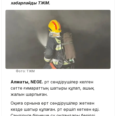
хабарлайды ТЖМ.
Фото: ТЖМ
Алматы, NEGE.
Өрт сөндірушілер келген
сәтте ғимараттың шатыры құлап, ашық
жалын шарпыған.
Оқиға орнына өрт сөндірушілер жеткен
кезде шатыр құлаған. Өрт өршіп кеткен еді.
Сөндіруге бірнеше су оқпандары берілді.