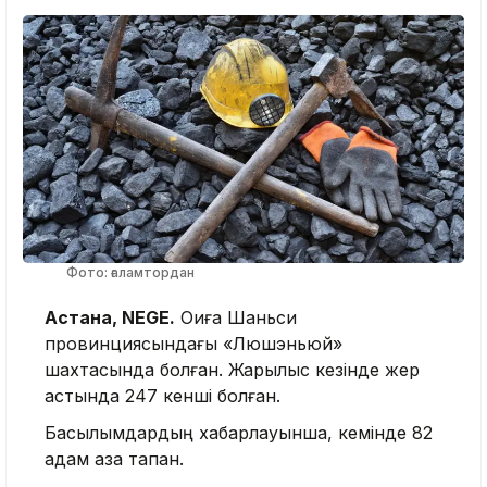
Фото: ғаламтордан
Астана, NEGE.
Оқиға Шаньси
провинциясындағы «Люшэньюй»
шахтасында болған. Жарылыс кезінде жер
астында 247 кенші болған.
Басылымдардың хабарлауынша, кемінде 82
адам қаза тапқан.