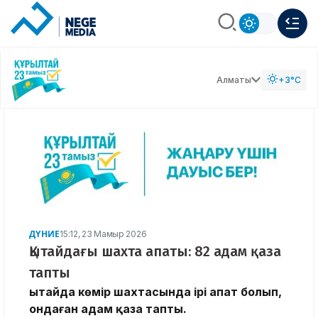
Алматы
+3°C
ДҮНИЕ
15:12, 23 Мамыр 2026
Қытайдағы шахта апаты: 82 адам қаза
тапты
Қытайда көмір шахтасында ірі апат болып,
ондаған адам қаза тапты.