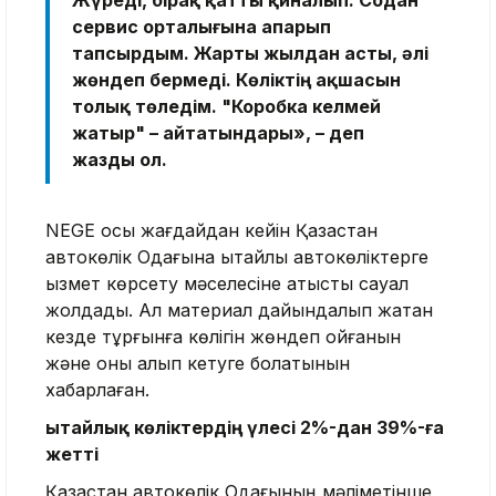
сервис орталығына апарып
тапсырдым. Жарты жылдан асты, әлі
жөндеп бермеді. Көліктің ақшасын
толық төледім. "Коробка келмей
жатыр" – айтатындары», – деп
жазды ол.
NEGE осы жағдайдан кейін Қазақстан
автокөлік Одағына қытайлық автокөліктерге
қызмет көрсету мәселесіне қатысты сауал
жолдады. Ал материал дайындалып жатқан
кезде тұрғынға көлігін жөндеп қойғанын
және оны алып кетуге болатынын
хабарлаған.
Қытайлық көліктердің үлесі 2%-дан 39%-ға
жетті
Қазақстан автокөлік Одағының мәліметінше,