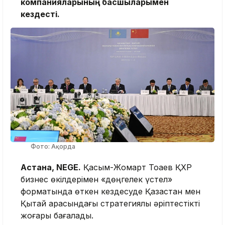
компанияларының басшыларымен
кездесті.
Фото: Ақорда
Астана, NEGE.
Қасым-Жомарт Тоқаев ҚХР
бизнес өкілдерімен «дөңгелек үстел»
форматында өткен кездесуде Қазақстан мен
Қытай арасындағы стратегиялық әріптестікті
жоғары бағалады.