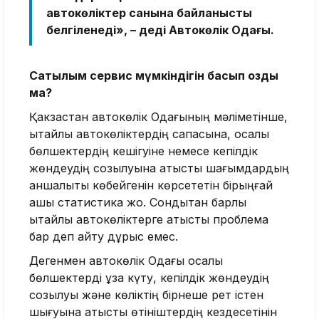
автокөліктер санына байланысты
белгіленеді», – деді Автокөлік Одағы.
Сатылым сервис мүмкіндігін басып озды
ма?
Қакзақстан автокөлік Одағының мәліметінше,
қытайлық автокөліктердің сапасына, қосалқы
бөлшектердің кешігуіне немесе кепілдік
жөндеудің созылуына қатысты шағымдардың
қаншалықты көбейгенін көрсететін бірыңғай
ашық статистика жоқ. Сондықтан барлық
қытайлық автокөліктерге қатысты проблема
бар деп айту дұрыс емес.
Дегенмен автокөлік Одағы қосалқы
бөлшектерді ұзақ күту, кепілдік жөндеудің
созылуы және көліктің бірнеше рет істен
шығуына қатысты өтініштердің кездесетінін