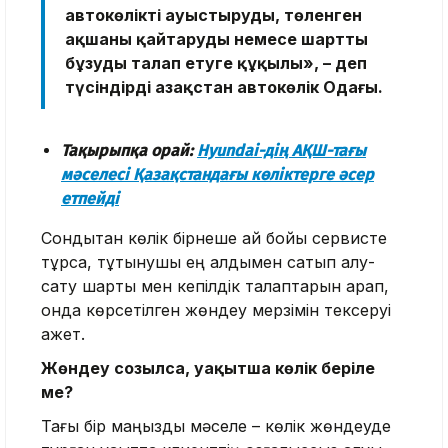
автокөлікті ауыстыруды, төленген
ақшаны қайтаруды немесе шартты
бұзуды талап етуге құқылы», – деп
түсіндірді Қазақстан автокөлік Одағы.
Тақырыпқа орай:
Hyundai-дің АҚШ-тағы
мәселесі Қазақстандағы көліктерге әсер
етпейді
Сондықтан көлік бірнеше ай бойы сервисте
тұрса, тұтынушы ең алдымен сатып алу-
сату шарты мен кепілдік талаптарын қарап,
онда көрсетілген жөндеу мерзімін тексеруі
қажет.
Жөндеу созылса, уақытша көлік беріле
ме?
Тағы бір маңызды мәселе – көлік жөндеуде