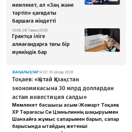
мемлекет, ал «Заң және
тәртіп» қағидаты
баршаға міндетті
10:58, 08 Тамыз 2026
Грантқа іліге
алмағандарға тағы бір
мүмкіндік бар
ЖАҢАЛЫҚТАР
14:07, 16 Шілде 2026
Тоқаев: «Қытай Қазақстан
экономикасына 30 млрд доллардан
астам инвестиция салды»
Мемлекет басшысы Қасым-Жомарт Тоқаев
ҚХР Төрағасы Си Цзиньпиннің шақыруымен
Шанхайға жұмыс сапарымен барып, сапар
барысында Қытайдың жетекші