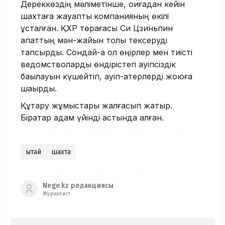
Дереккөздің мәліметінше, оқиғадан кейін
шахтаға жауапты
компанияның өкілі
ұсталған. ҚХР төрағасы Си Цзиньпин
апаттың мән-жайын толық тексеруді
тапсырды. Сондай-ақ ол өңірлер мен тиісті
ведомстволарды өндірістегі қауіпсіздік
бақылауын күшейтіп, қауіп-қатерлерді жоюға
шақырды.
Құтқару жұмыстары жалғасып жатыр.
Бірқатар адам үйінді астында қалған.
Қытай
шахта
Nege.kz редакциясы
Журналист