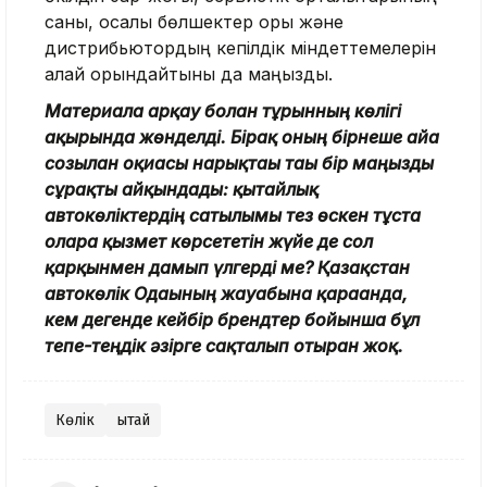
саны, қосалқы бөлшектер қоры және
дистрибьютордың кепілдік міндеттемелерін
қалай орындайтыны да маңызды.
Материалға арқау болған тұрғынның көлігі
ақырында жөнделді. Бірақ оның бірнеше айға
созылған оқиғасы нарықтағы тағы бір маңызды
сұрақты айқындады: қытайлық
автокөліктердің сатылымы тез өскен тұста
оларға қызмет көрсететін жүйе де сол
қарқынмен дамып үлгерді ме? Қазақстан
автокөлік Одағының жауабына қарағанда,
кем дегенде кейбір брендтер бойынша бұл
тепе-теңдік әзірге сақталып отырған жоқ.
Көлік
Қытай