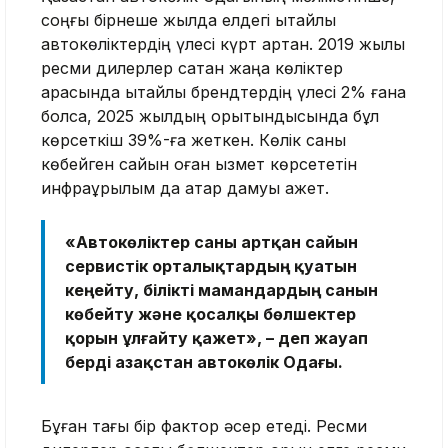
соңғы бірнеше жылда елдегі қытайлық
автокөліктердің үлесі күрт артқан. 2019 жылы
ресми дилерлер сатқан жаңа көліктер
арасында қытайлық брендтердің үлесі 2% ғана
болса, 2025 жылдың қорытындысында бұл
көрсеткіш 39%-ға жеткен. Көлік саны
көбейген сайын оған қызмет көрсететін
инфрақұрылым да қатар дамуы қажет.
«Автокөліктер саны артқан сайын
сервистік орталықтардың қуатын
кеңейту, білікті мамандардың санын
көбейту және қосалқы бөлшектер
қорын ұлғайту қажет», – деп жауап
берді Қазақстан автокөлік Одағы.
Бұған тағы бір фактор әсер етеді. Ресми