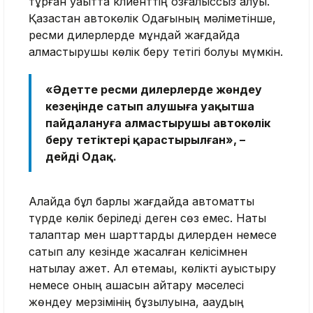
тұрған уақытта клиенттің қозғалыссыз қалуы.
Қазақстан автокөлік Одағының мәліметінше,
ресми дилерлерде мұндай жағдайда
алмастырушы көлік беру тетігі болуы мүмкін.
«Әдетте ресми дилерлерде жөндеу
кезеңінде сатып алушыға уақытша
пайдалануға алмастырушы автокөлік
беру тетіктері қарастырылған», –
дейді Одақ.
Алайда бұл барлық жағдайда автоматты
түрде көлік беріледі деген сөз емес. Нақты
талаптар мен шарттарды дилерден немесе
сатып алу кезінде жасалған келісімнен
нақтылау қажет. Ал өтемақы, көлікті ауыстыру
немесе оның ақшасын қайтару мәселесі
жөндеу мерзімінің бұзылуына, ақаудың