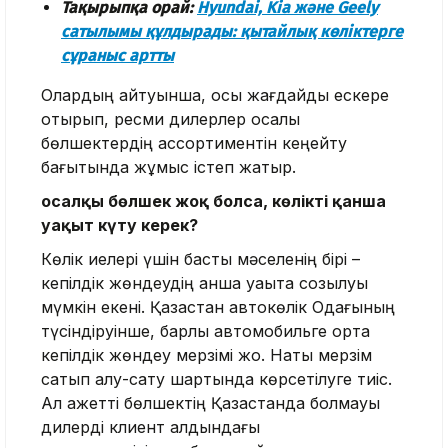
Тақырыпқа орай:
Hyundai, Kia және Geely
сатылымы құлдырады: қытайлық көліктерге
сұраныс артты
Олардың айтуынша, осы жағдайды ескере
отырып, ресми дилерлер қосалқы
бөлшектердің ассортиментін кеңейту
бағытында жұмыс істеп жатыр.
Қосалқы бөлшек жоқ болса, көлікті қанша
уақыт күту керек?
Көлік иелері үшін басты мәселенің бірі –
кепілдік жөндеудің қанша уақытқа созылуы
мүмкін екені. Қазақстан автокөлік Одағының
түсіндіруінше, барлық автомобильге ортақ
кепілдік жөндеу мерзімі жоқ. Нақты мерзім
сатып алу-сату шартында көрсетілуге тиіс.
Ал қажетті бөлшектің Қазақстанда болмауы
дилерді клиент алдындағы