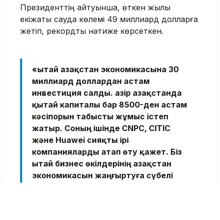
Президенттің айтуынша, өткен жылы
екіжақты сауда көлемі 49 миллиард долларға
жетіп, рекордтық нәтиже көрсеткен.
«Қытай Қазақстан экономикасына 30
миллиард доллардан астам
инвестиция салды. Қазір Қазақстанда
қытай капиталы бар 8500-ден астам
кәсіпорын табысты жұмыс істеп
жатыр. Соның ішінде CNPC, CITIC
және Huawei сияқты ірі
компанияларды атап өту қажет. Біз
Қытай бизнес өкілдерінің Қазақстан
экономикасын жаңғыртуға сүбелі
үлес қосып жатқанын жоғары
бағалаймыз», – деді Мемлекет
басшысы.