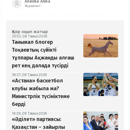
Алиева Алма
Журналист
Қазір оқып жатыр
20:52, 08 Тамыз 2026
Танымал блогер
Тоқаевтың сүйікті
тұлпары Ақжанды алғаш
рет кең далада түсірді
18:37, 08 Тамыз 2026
«Астана» баскетбол
клубы жабыла ма?
Министрлік түсініктеме
берді
16:29, 08 Тамыз 2026
«Әділет» партиясы:
Қазақстан – зайырлы