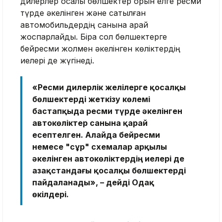
дилерлер қосалқы бөлшектер қорын елге ресми
түрде әкелінген және сатылған
автомобильдердің санына қарай
жоспарлайды. Бірақ сол бөлшектерге
бейресми жолмен әкелінген көліктердің
иелері де жүгінеді.
«Ресми дилерлік желілерге қосалқы
бөлшектерді жеткізу көлемі
бастапқыда ресми түрде әкелінген
автокөліктер санына қарай
есептелген. Алайда бейресми
немесе "сұр" схемалар арқылы
әкелінген автокөліктердің иелері де
Қазақстандағы қосалқы бөлшектерді
пайдаланады», – дейді Одақ
өкілдері.