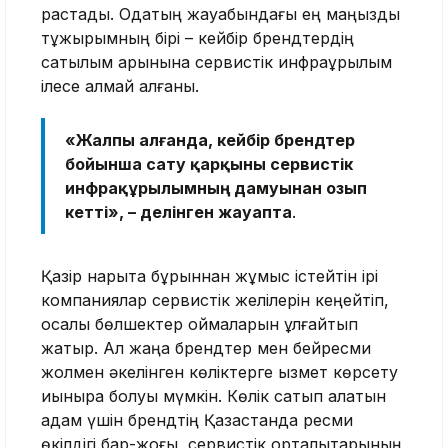
растады. Одақтың жауабындағы ең маңызды
тұжырымның бірі – кейбір брендтердің
сатылым қарқынына сервистік инфрақұрылым
ілесе алмай қалғаны.
«Жалпы алғанда, кейбір брендтер
бойынша сату қарқыны сервистік
инфрақұрылымның дамуынан озып
кетті», – делінген жауапта
.
Қазір нарықта бұрыннан жұмыс істейтін ірі
компаниялар сервистік желілерін кеңейтіп,
қосалқы бөлшектер қоймаларын ұлғайтып
жатыр. Ал жаңа брендтер мен бейресми
жолмен әкелінген көліктерге қызмет көрсету
қиынырақ болуы мүмкін. Көлік сатып алатын
адам үшін брендтің Қазақстанда ресми
өкілдігі бар-жоғы, сервистік орталықтарының