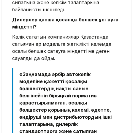
сипатына және келісім талаптарына
байланысты шешіледі.
Дилерлер қанша қосалқы бөлшек ұстауға
міндетті?
Көлік сататын компаниялар Қазақстанда
сатылған әр модельге жеткілікті көлемде
қосалқы бөлшек сақтауға міндетті ме деген
сауалды да қойдық.
«Заңнамада әрбір автокөлік
моделіне қажетті қосалқы
бөлшектердің нақты санын
белгілейтін бірыңғай норматив
қарастырылмаған. Қосалқы
бөлшектер қорының көлемі, әдетте,
өндіруші мен дистрибьютордың ішкі
талаптарына, дилерлік
стандарттарға және сатылған