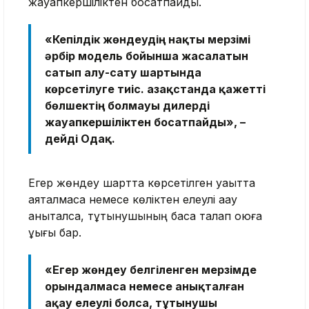
жауапкершіліктен босатпайды.
«Кепілдік жөндеудің нақты мерзімі
әрбір модель бойынша жасалатын
сатып алу-сату шартында
көрсетілуге тиіс. Қазақстанда қажетті
бөлшектің болмауы дилерді
жауапкершіліктен босатпайды», –
дейді Одақ.
Егер жөндеу шартта көрсетілген уақытта
аяқталмаса немесе көліктен елеулі ақау
анықталса, тұтынушының басқа талап қоюға
құқығы бар.
«Егер жөндеу белгіленген мерзімде
орындалмаса немесе анықталған
ақау елеулі болса, тұтынушы