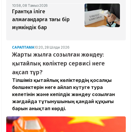
10:58, 08 Тамыз 2026
Грантқа іліге
алмағандарға тағы бір
мүмкіндік бар
САРАПТАМА
10:20, 28 Шілде 2026
Жарты жылға созылған жөндеу:
қытайлық көліктер сервисі неге
ақсап тұр?
Тілшіміз қытайлық көліктердің қосалқы
бөлшектерін неге айлап күтуге тура
келетінін және кепілдік жөндеу созылған
жағдайда тұтынушының қандай құқығы
барын анықтап көрді.