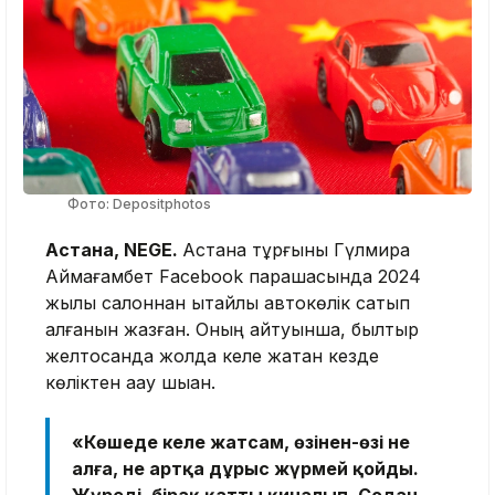
Фото: Depositphotos
Астана, NEGE.
Астана тұрғыны Гүлмира
Аймағамбет Facebook парақшасында 2024
жылы салоннан қытайлық автокөлік сатып
алғанын жазған. Оның айтуынша, былтыр
желтоқсанда жолда келе жатқан кезде
көліктен ақау шыққан.
«Көшеде келе жатсам, өзінен-өзі не
алға, не артқа дұрыс жүрмей қойды.
Жүреді, бірақ қатты қиналып. Содан