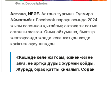
Фото: Depositphotos
Астана, NEGE.
Астана тұрғыны Гүлмира
Аймағамбет Facebook парақшасында 2024
жылы салоннан қытайлық автокөлік сатып
алғанын жазған. Оның айтуынша, былтыр
желтоқсанда жолда келе жатқан кезде
көліктен ақау шыққан.
«Көшеде келе жатсам, өзінен-өзі не
алға, не артқа дұрыс жүрмей қойды.
Жүреді, бірақ қатты қиналып. Содан
сервис орталығына апарып
тапсырдым. Жарты жылдан асты, әлі
жөндеп бермеді. Көліктің ақшасын
толық төледім. "Коробка келмей
жатыр" – айтатындары», – деп
жазды ол.