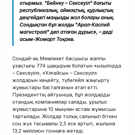
отырмыз. "Бейнеу – Сексеуіл" бағыты
республикалық, аймақтық, құрлықтық
деңгейдегі маңызды жол болары анық.
Сондықтан бұл жолды "Арал-Каспий
магистралі" деп атаған дұрыс», – деді
Қасым-Жомарт Тоқаев.
Сондай-ақ Мемлекет басшысы жалпы
ұзақтығы 774 шақырым болатын «Қызылорда
– Сексеуіл», «Ұлғайсын – Сексеуіл»
жолдарын кеңейту, түбегейлі жаңғырту
жұмыстары басталғанын атап өтті.
Президенттің айтуынша, бұл жолдарды
отандық компаниялар салады. Құрылыс
жұмыстарына 10 мыңнан астам жұмысшы
тартылады. Жолдар толық салынып біткен
соң жүк тасымалы 2,5 есе артып, жылына
13,2 миллион тоннаға жетеді.