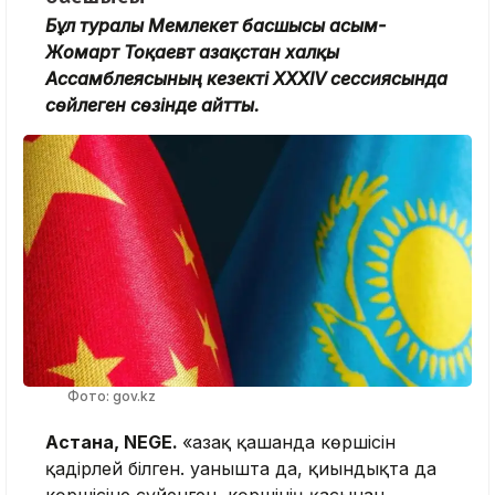
Бұл туралы Мемлекет басшысы Қасым-
Жомарт Тоқаевт Қазақстан халқы
Ассамблеясының кезекті ХХХІV сессиясында
сөйлеген сөзінде айтты.
Фото: gov.kz
Астана, NEGE.
«Қазақ қашанда көршісін
қадірлей білген. Қуанышта да, қиындықта да