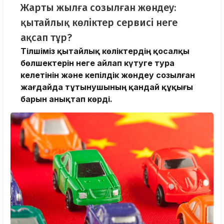
Жарты жылға созылған жөндеу:
қытайлық көліктер сервисі неге
ақсап тұр?
Тілшіміз қытайлық көліктердің қосалқы
бөлшектерін неге айлап күтуге тура
келетінін және кепілдік жөндеу созылған
жағдайда тұтынушының қандай құқығы
барын анықтап көрді.