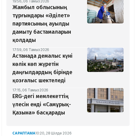
19:56, 06 Тамыз 2026
Жамбыл облысының
тұрғындары «Әділет»
партиясының ауылды
дамыту бастамаларын
қолдады
17:59, 06 Тамыз 2026
Астанада демалыс күні
көлік көп жүретін
даңғылдардың бірінде
қозғалыс шектеледі
17:15, 06 Тамыз 2026
ERG-дегі мемлекеттің
үлесін енді «Самұрық-
Қазына» басқарады
САРАПТАМА
10:20, 28 Шілде 2026