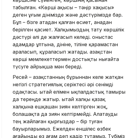
көршісіне сүйенген, көршінің қасынан
табылған. «Көрші ақысы – тәңір хақысы»
деген ұғым дінімізде және дәстүрімізде бар.
Бұл – бізге атадан қалған өсиет, анадан
берілген қасиет. Халқымыздың тату көршілік
дәстүрі әлі де жалғасып келеді. Қоныстас
адамдар ұлтына, дініне, тіліне қарамастан
араласып, құраласып жатады. Қазақстан
көрші мемлекеттермен достықты нығайта
түсуге айрықша мән береді.
Ресей – Қазақстанның бұрыннан келе жатқан
негізгі стратегиялық серіктесі әрі сенімді
одақтасы. Қытай елімен ықпалдастық тамыры
да тереңде жатыр. Қытай халқы қазақ
халқына ешқашан зиян келтірген жоқ,
болашақта да зиян келтірмейді. Алатауды
тең жайлаған қырғыздар – бір туған
бауырларымыз. Ежелден еншілес өзбек
ағайынды өз ағам деп қадір тұтамыз. Түбіміз