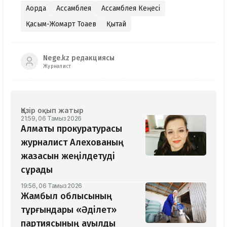
Ақорда
Ассамблея
Ассамблея Кеңесі
Қасым-Жомарт Тоқаев
Қытай
Nege.kz редакциясы
Журналист
Қазір оқып жатыр
21:59, 06 Тамыз 2026
Алматы прокуратурасы
журналист Алехованың
жазасын жеңілдетуді
сұрады
19:56, 06 Тамыз 2026
Жамбыл облысының
тұрғындары «Әділет»
партиясының ауылды