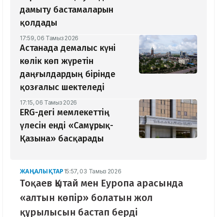
дамыту бастамаларын
қолдады
17:59, 06 Тамыз 2026
Астанада демалыс күні
көлік көп жүретін
даңғылдардың бірінде
қозғалыс шектеледі
17:15, 06 Тамыз 2026
ERG-дегі мемлекеттің
үлесін енді «Самұрық-
Қазына» басқарады
ЖАҢАЛЫҚТАР
15:57, 03 Тамыз 2026
Тоқаев Қытай мен Еуропа арасында
«алтын көпір» болатын жол
құрылысын бастап берді