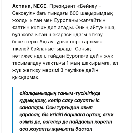
Астана, NEGE.
Президент «Бейнеу –
Сексеуіл» бағытындағы 800 шақырымдық
жолды Қытай мен Еуропаны жалғайтын
«алтын көпір» деп атады. Оның айтуынша,
бұл жоба Қытай шекарасындағы өткізу
бекеттерін Ақтау, Құрық порттарымен
тікелей байланыстырады. Соның
нәтижесінде Қытайдан Еуропаға дейін жүк
тасымалдау ұзақтығы 1 мың шақырымға, ал
жүк жеткізу мерзімі 3 тәулікке дейін
қысқармақ.
«Халқымыздың таным-түсінігінде
құдық қазу, көпір салу сауапты іс
саналады. Осы тұрғыдан алып
қарасақ, біз игілігі баршаға ортақ, яғни
өзіміз де, өзгелер де пайдасын көретін
аса жауапты жұмысты бастап