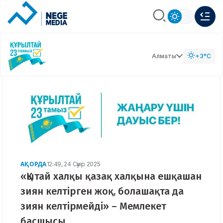
Алматы
+3°C
АҚОРДА
12:49, 24 Сәуір 2025
«Қытай халқы қазақ халқына ешқашан
зиян келтірген жоқ, болашақта да
зиян келтірмейді» – Мемлекет
басшысы