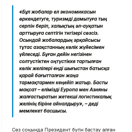
«Бұл жобалар ел экономикасын
өркендетуге, туризмді дамытуға тың
серпін беріп, халықтың әл-ауқатын
арттыруға септігін тигізері сөзсіз.
Осындай жобалардың әрқайсысы
тұтас Қазақстанның көлік жүйесімен
үйлеседі. Бұған дейін негізінен
солтүстіктен оңтүстікке тартылған
көлік желілері енді шығыстан батысқа
қарай бағытталған жаңа
тармақтармен кеңейіп жатыр. Басты
мақсат – елімізді Еуропа мен Азияны
жалғастыратын жетекші логистикалық
желінің біріне айналдыру», – деді
мемлекет басшысы.
Сөз соңында Президент бүгін бастау алған