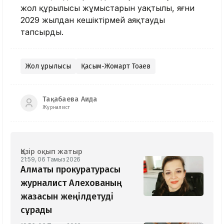
жол құрылысы жұмыстарын уақтылы, яғни
2029 жылдан кешіктірмей аяқтауды
тапсырды.
Жол құрылысы
Қасым-Жомарт Тоқаев
Тақабаева Аида
Журналист
Қазір оқып жатыр
21:59, 06 Тамыз 2026
Алматы прокуратурасы
журналист Алехованың
жазасын жеңілдетуді
сұрады