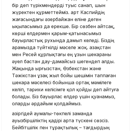
бір деп түрікмендерді туыс санап, шын
жүректен құрметтейміз. Қарт Каспийдің
жағасындағы әзербайжан еліне деген
ықыласымыз да ерекше. Бір сөзбен айтсақ,
көрші елдермен қарым-қатынасымыз
бауырластық рухында дамып келеді. Біздің
арамызда түйткілді мәселе жоқ. Қазақстан
мен Ресей құрлықтағы ең ұзын шекараны
әуел бастан дау-дамайсыз шегендеп алды.
Жақында Қырғызстан, Өзбекстан және
Тәжікстан ұзақ жыл бойы шешімін таппаған
шекара мәселесі бойынша ортақ мәмілеге
келіп, тарихи келісімге қол қойды деп айтуға
болады. Біз бауырлас елдер үшін қуанамыз,
оларды әрдайым қолдаймыз.
Қазіргідей аумалы-төкпелі заманда
ауызбіршіліктің қадірі арта түскені сөзсіз.
Бейбітшілік пен тұрақтылық – тағдырдың