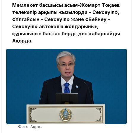
Мемлекет басшысы Қасым-Жомарт Тоқаев
телекөпір арқылы «Қызылорда – Сексеуіл»,
«Ұлғайсын – Сексеуіл» және «Бейнеу –
Сексеуіл» автокөлік жолдарының
құрылысын бастап берді, деп хабарлайды
Ақорда.
Фото: Ақорда