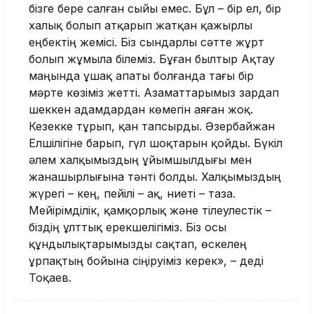
бізге бере салған сыйы емес. Бұл – бір ел, бір
халық болып атқарып жатқан қажырлы
еңбектің жемісі. Біз сындарлы сәтте жұрт
болып жұмыла білеміз. Бұған былтыр Ақтау
маңында ұшақ апаты болғанда тағы бір
мәрте көзіміз жетті. Азаматтарымыз зардап
шеккен адамдардан көмегін аяған жоқ.
Кезекке тұрып, қан тапсырды. Әзербайжан
Елшілігіне барып, гүл шоқтарын қойды. Бүкіл
әлем халқымыздың ұйымшылдығы мен
жанашырлығына тәнті болды. Халқымыздың
жүрегі – кең, пейілі – ақ, ниеті – таза.
Мейірімділік, қамқорлық және тілеулестік –
біздің ұлттық ерекшелігіміз. Біз осы
құндылықтарымызды сақтап, өскелең
ұрпақтың бойына сіңіруіміз керек», – деді
Тоқаев.