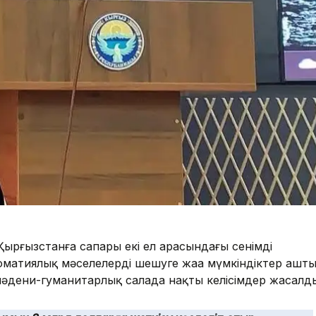
ырғызстанға сапары екі ел арасындағы сенімді
ломатиялық мәселелерді шешуге жаңа мүмкіндіктер ашты
 мәдени-гуманитарлық салада нақты келісімдер жасалд