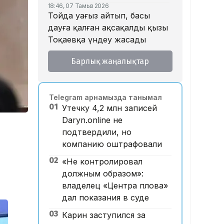
18:46, 07 Тамыз 2026
Тойда уағыз айтып, басы
дауға қалған ақсақалдың қызы
Тоқаевқа үндеу жасады
17:47, 07 Тамыз 2026
Барлық жаңалықтар
«Ресейден жеткізілген»:
Алматыда жалған көлік
нөмірлерін сатқан тұрғын
Telegram арнамызда танымал
ұсталды
01
Утечку 4,2 млн записей
17:29, 07 Тамыз 2026
Daryn.online не
ЕҮАК отырысында
подтвердили, но
электрондық сауда туралы
компанию оштрафовали
келісімге қол қойылды
02
«Не контролировал
16:49, 07 Тамыз 2026
Алматыдағы «Байсат»
должным образом»:
базары аукционда 24,7 млрд
владелец «Центра плова»
теңгеге сатылды
дал показания в суде
15:53, 07 Тамыз 2026
03
Карин заступился за
Қазақстанда аукцион өткізу