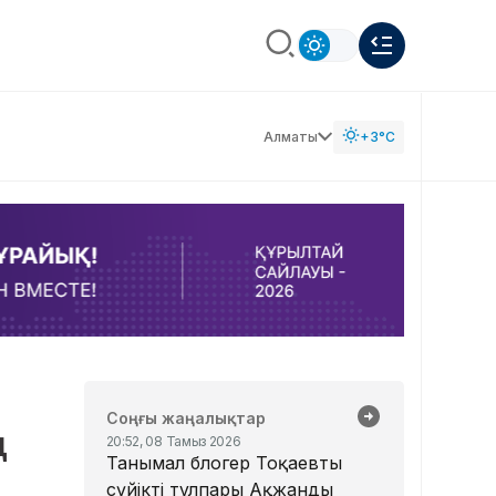
Алматы
+3°C
Соңғы жаңалықтар
ң
20:52, 08 Тамыз 2026
Танымал блогер Тоқаевтың
сүйікті тұлпары Ақжанды