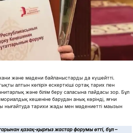
ухани және мәдени байланыстарды да күшейтті.
қтың алтын көпірі» ескерткіші ортақ тарих пен
нитарлық және білім беру саласына пайдасы зор. Бұл
мориалдық кешеніне барудан анық көрінді, яғни
 нығайтуда тарихи жады мен мәдениеттің маңызын
арынан қазақ-қырғыз жастар форумы өтті, бұл –