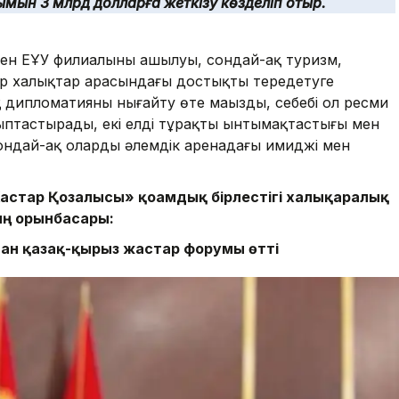
лымын 3 млрд долларға жеткізу көзделіп отыр.
ен ЕҰУ филиалының ашылуы, сондай-ақ туризм,
р халықтар арасындағы достықты тереңдетуге
қ дипломатияны нығайту өте маңызды, себебі ол ресми
ыптастырады, екі елдің тұрақты ынтымақтастығы мен
 сондай-ақ олардың әлемдік аренадағы имиджі мен
тар Қозғалысы» қоғамдық бірлестігі халықаралық
ың орынбасары:
ан қазақ-қырғыз жастар форумы өтті