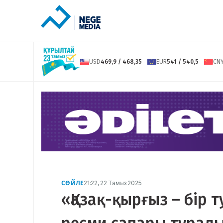
USD
469,9 / 468,35
EUR
541 / 540,5
CN
СӨЙЛЕ
21:22, 22 Тамыз 2025
«Қазақ-қырғыз – бір т