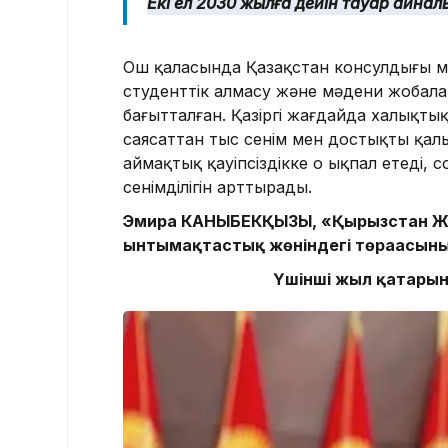
Екі ел 2030 жылға дейін тауар айна
Ош қаласында Қазақстан консулдығы м
студенттік алмасу және мәдени жобала
бағытталған. Қазіргі жағдайда халықты
саясаттан тыс сенім мен достықты қал
аймақтық қауіпсіздікке оң ықпал етеді,
сенімділігін арттырады.
Эмира КАНЫБЕКҚЫЗЫ, «Қырғызстан Жас
ынтымақтастық жөніндегі төрағасын
Үшінші жыл қатарын