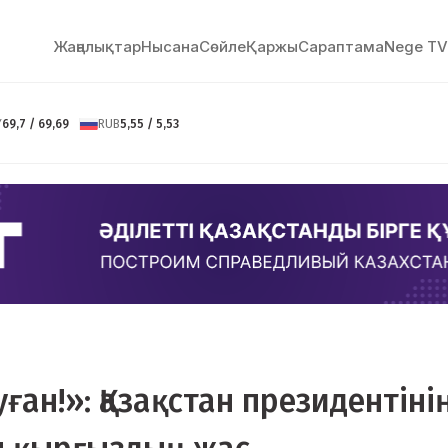
Жаңалықтар
Нысана
Сөйлe
Қаржы
Сараптама
Nege TV
Y
69,7 / 69,69
RUB
5,55 / 5,53
уған!»: Қазақстан президентіні