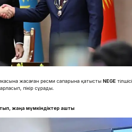
икасына жасаған ресми сапарына қатысты
NEGE
тілшісі
рласып, пікір сұрады.
йтып, жаңа мүмкіндіктер ашты