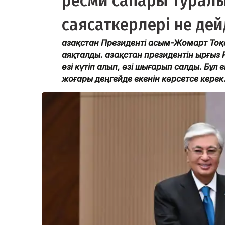
ресми сапары турал
саясаткерлері не дей
Қазақстан Президенті Қасым-Жомарт То
аяқталды. Қазақстан президентін Қырғ
өзі күтіп алып, өзі шығарып салды. Бұ
жоғары деңгейде екенін көрсетсе керек