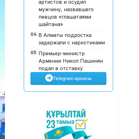
артистов и осудил
тәртібі өзгертілмек: кепілдік
мужчину, назвавшего
жарна құны қымбаттайды
певцов «глашатаями
шайтана»
04
В Алматы подростка
задержали с наркотиками
05
Премьер-министр
Армении Никол Пашинян
подал в отставку
Telegram арнасы