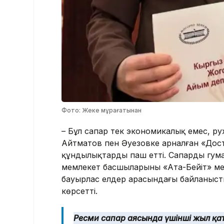
Фото: Жеке мұрағатынан
– Бұл сапар тек экономикалық емес, р
Айтматов пен Әуезовке арналған «Досты
құндылықтарды паш етті. Сапардың гума
мемлекет басшыларының «Ата-Бейіт» ме
бауырлас елдер арасындағы байланысты
көрсетті.
Ресми сапар аясында үшінші жыл қат