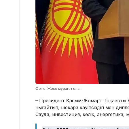
Фото: Жеке мұрағатынан
– Президент Қасым-Жомарт Тоқаевтың Қ
нығайтып, шекара қауіпсіздігі мен дип
Сауда, инвестиция, көлік, энергетика,