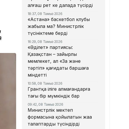
алғаш рет кең далада түсірді
18:37, 08 Тамыз 2026
«Астана» баскетбол клубы
жабыла ма? Министрлік
н
түсініктеме берді
й
16:29, 08 Тамыз 2026
«Әділет» партиясы:
Қазақстан – зайырлы
мемлекет, ал «Заң және
тәртіп» қағидаты баршаға
міндетті
10:58, 08 Тамыз 2026
Грантқа іліге алмағандарға
тағы бір мүмкіндік бар
09:42, 08 Тамыз 2026
Министрлік мектеп
формасына қойылатын жаңа
талаптарды түсіндірді