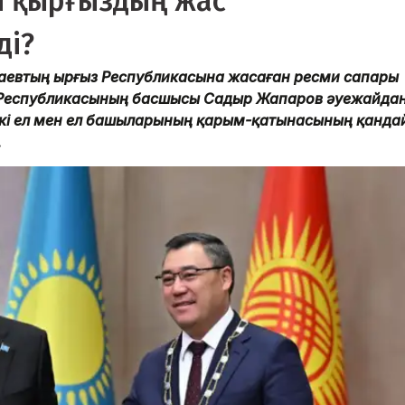
ы қырғыздың жас
ді?
қаевтың Қырғыз Республикасына жасаған ресми сапары
ыз Республикасының басшысы Садыр Жапаров әуежайда
л екі ел мен ел башыларының қарым-қатынасының қанда
.