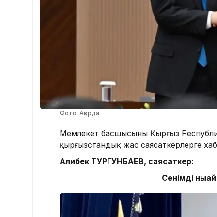
Фото: Ақорда
Мемлекет басшысының Қырғыз Республ
қырғызстандық жас саясаткерлерге хаба
Алибек ТУРГУНБАЕВ, саясаткер:
Сенімді ныға