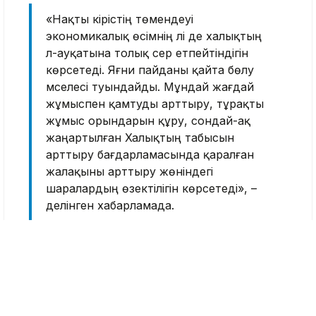
«Нақты кірістің төмендеуі
экономикалық өсімнің әлі де халықтың
әл-ауқатына толық әсер етпейтіндігін
көрсетеді. Яғни пайданы қайта бөлу
мәселесі туындайды. Мұндай жағдай
жұмыспен қамтуды арттыру, тұрақты
жұмыс орындарын құру, сондай-ақ
жаңартылған Халықтың табысын
арттыру бағдарламасында қаралған
жалақыны арттыру жөніндегі
шаралардың өзектілігін көрсетеді», –
делінген хабарламада.
Министрлік өкілдері нақты кірістер жағдайы
туралы объективті көріністі
тек жылдық
көрсеткіш
беретінін айтады. Бұл нақты
ұзақмерзімді трендті көрсетеді.