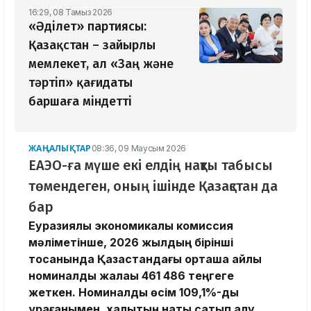
16:29, 08 Тамыз 2026
«Әділет» партиясы:
Қазақстан – зайырлы
мемлекет, ал «Заң және
тәртіп» қағидаты
баршаға міндетті
ЖАҢАЛЫҚТАР
08:36, 09 Маусым 2026
ЕАЭО-ға мүше екі елдің нақты табысы
төмендеген, оның ішінде Қазақстан да
бар
Еуразиялық экономикалық комиссия
мәліметінше, 2026 жылдың бірінші
тоқсанында Қазақстандағы орташа айлық
номиналды жалақы 461 486 теңгеге
жеткен. Номиналды өсім 109,1%-ды
құрағанымен, халықтың нақты сатып алу