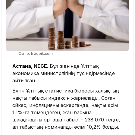
Фото: freepik.com
Астана, NEGE.
Бұл жөнінде Ұлттық
экономика министрлігінің түсіндірмесінде
айтылған.
Бүгін Ұлттық статистика бюросы халықтың
нақты табысы индексін жариялады. Соған
сәйкес, инфляцияны ескергенде, нақты өсім
1,1%-ға төмендеген, жан басына
шаққандағы орташа табыс – 238 070 теңге,
ал табыстың номиналды өсімі 10,2% болды.