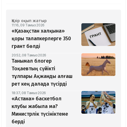
Қазір оқып жатыр
11:16, 09 Тамыз 2026
«Қазақстан халқына»
қоры талапкерлерге 350
грант бөлді
20:52, 08 Тамыз 2026
Танымал блогер
Тоқаевтың сүйікті
тұлпары Ақжанды алғаш
рет кең далада түсірді
18:37, 08 Тамыз 2026
«Астана» баскетбол
клубы жабыла ма?
Министрлік түсініктеме
берді