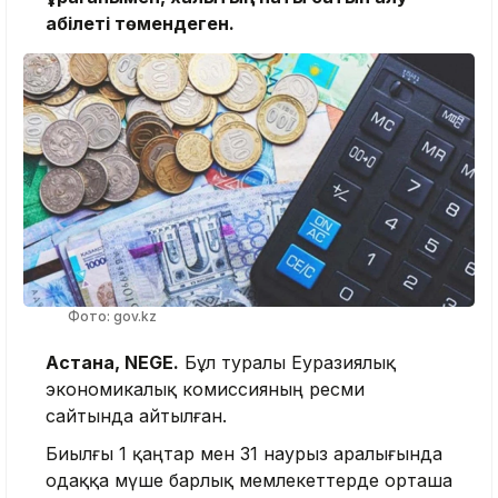
қабілеті төмендеген.
Фото: gov.kz
Астана, NEGE.
Бұл туралы Еуразиялық
экономикалық комиссияның ресми
сайтында айтылған.
Биылғы 1 қаңтар мен 31 наурыз аралығында
одаққа мүше барлық мемлекеттерде орташа