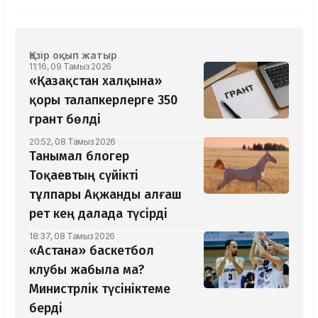
Қазір оқып жатыр
11:16, 09 Тамыз 2026
«Қазақстан халқына»
қоры талапкерлерге 350
грант бөлді
20:52, 08 Тамыз 2026
Танымал блогер
Тоқаевтың сүйікті
тұлпары Ақжанды алғаш
рет кең далада түсірді
18:37, 08 Тамыз 2026
«Астана» баскетбол
клубы жабыла ма?
Министрлік түсініктеме
берді