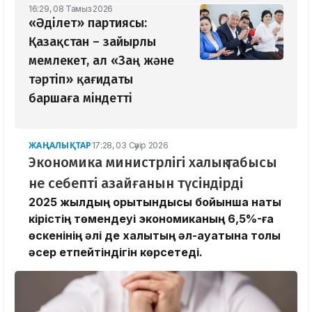
16:29, 08 Тамыз 2026
«Әділет» партиясы:
Қазақстан – зайырлы
мемлекет, ал «Заң және
тәртіп» қағидаты
баршаға міндетті
ЖАҢАЛЫҚТАР
17:28, 03 Сәуір 2026
Экономика министрлігі халық табысы
не себепті азайғанын түсіндірді
2025 жылдың қорытындысы бойынша нақты
кірістің төмендеуі экономиканың 6,5%-ға
өскенінің әлі де халықтың әл-ауқатына толық
әсер етпейтіндігін көрсетеді.