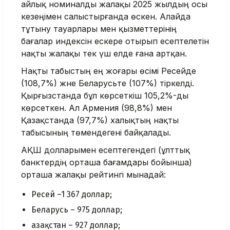
айлық номиналды жалақы 2025 жылдың осы
кезеңімен салыстырғанда өскен. Алайда
тұтыну тауарлары мен қызметтерінің
бағалар индексін ескере отырып есептелетін
нақты жалақы тек үш елде ғана артқан.
Нақты табыстың ең жоғары өсімі Ресейде
(108,7%) және Беларусьте (107%) тіркелді.
Қырғызстанда бұл көрсеткіш 105,2%-ды
көрсеткен. Ал Армения (98,8%) мен
Қазақстанда (97,7%) халықтың нақты
табысының төмендегені байқалады.
АҚШ долларымен есептегендегі (ұлттық
банктердің орташа бағамдары бойынша)
орташа жалақы рейтингі мынадай:
Ресей –1 367 доллар;
Беларусь – 975 доллар;
Қазақстан – 927 доллар;