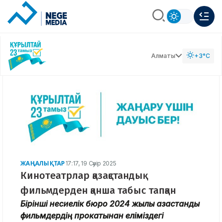
Алматы
+3°C
ЖАҢАЛЫҚТАР
17:17, 19 Сәуір 2025
Кинотеатрлар қазақстандық
фильмдерден қанша табыс тапқан
Бірінші несиелік бюро 2024 жылы қазақстандық
фильмдердің прокатынан еліміздегі