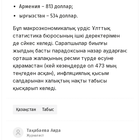
Армения – 813 доллар;
Қырғызстан – 534 доллар.
Бұл макроэкономикалық үрдіс Ұлттық
статистика бюросының ішкі деректерімен
де сәйкес келеді. Сарапшылар биылғы
жылдың басты парадоксына назар аударған:
орташа жалақының ресми түрде өсуіне
қарамастан (кей кезеңдерде ол 473 мың
теңгеден асқан), инфляциялық қысым
салдарынан халықтың нақты табысы
қысқарып келеді.
Қазақстан
Табыс
Тақабаева Аида
Журналист