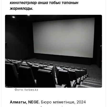
кинотеатрлар қанша табыс тапқанын
жариялады.
Фото: forbes.kz
Алматы, NEGE.
Бюро мәліметінше, 2024