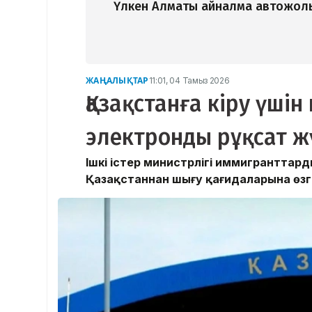
Үлкен Алматы айналма автожолы
ЖАҢАЛЫҚТАР
11:01, 04 Тамыз 2026
Қазақстанға кіру үші
электронды рұқсат жү
Ішкі істер министрлігі иммигранттар
Қазақстаннан шығу қағидаларына өзгер