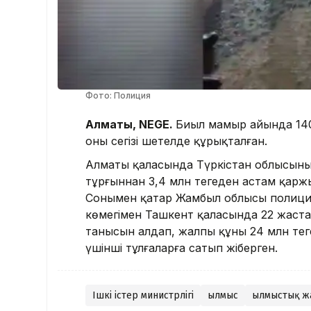
Фото: Полиция
Алматы, NEGE.
Биыл мамыр айында 140
оның сегізі шетелде құрықталған.
Алматы қаласында Түркістан облысының 
тұрғыннан 3,4 млн теңгеден астам қарж
Сонымен қатар Жамбыл облысы полиция 
көмегімен Ташкент қаласында 22 жаста
танысын алдап, жалпы құны 24 млн теңг
үшінші тұлғаларға сатып жіберген.
Ішкі істер министрлігі
Қылмыс
Қылмыстық ж