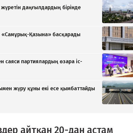
п жүретін даңғылдардың бірінде
ді «Самұрық-Қазына» басқарады
н саяси партиялардың өзара іс-
мен жүру құны екі есе қымбаттайды
здер айтқан 20-дан астам