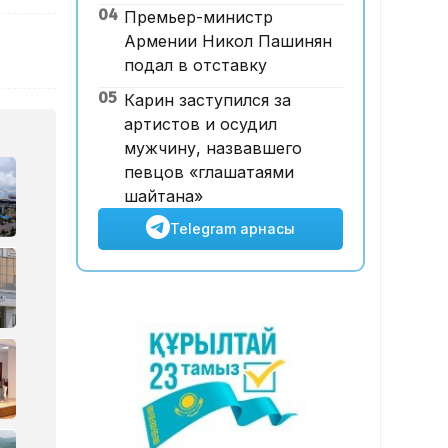
04
Премьер-министр
жеңісі Қазақстанның беделін
Армении Никол Пашинян
арттыра ма?
подал в отставку
05
Карин заступился за
артистов и осудил
мужчину, назвавшего
певцов «глашатаями
шайтана»
Telegram арнасы