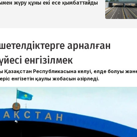
мен жүру құны екі есе қымбаттайды
н шетелдіктерге арналған
йесі енгізілмек
дың Қазақстан Республикасына келуі, елде болуы жән
іс енгізетін қаулы жобасын әзірледі.