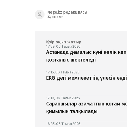
Nege.kz редакциясы
Журналист
Қазір оқып жатыр
17:59, 06 Тамыз 2026
Астанада демалыс күні көлік кө
қозғалыс шектеледі
17:15, 06 Тамыз 2026
ERG-дегі мемлекеттің үлесін ен
17:13, 06 Тамыз 2026
Сарапшылар азаматтық қоғам ме
қимылын талқылады
16:35, 06 Тамыз 2026