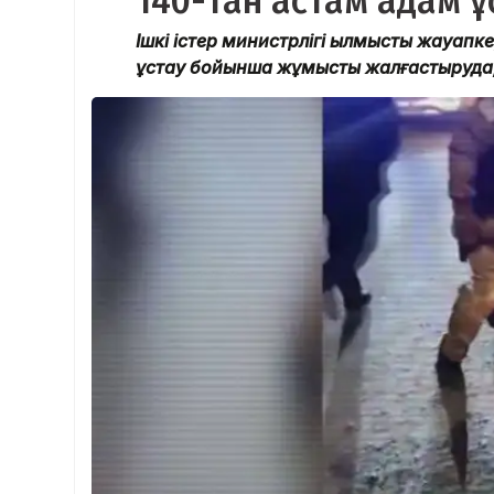
140-тан астам адам 
Ішкі істер министрлігі қылмыстық жауап
ұстау бойынша жұмысты жалғастыруда, 