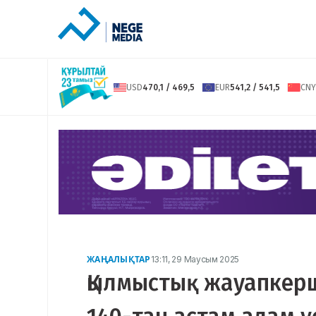
USD
470,1 / 469,5
EUR
541,2 / 541,5
CNY
ЖАҢАЛЫҚТАР
13:11, 29 Маусым 2025
Қылмыстық жауапкерш