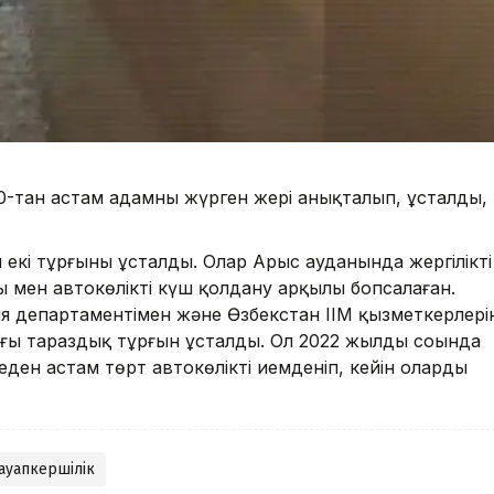
-тан астам адамның жүрген жері анықталып, ұсталды,
екі тұрғыны ұсталды. Олар Арыс ауданында жергілікті
ы мен автокөлікті күш қолдану арқылы бопсалаған.
департаментімен және Өзбекстан ІІМ қызметкерлеріні
ғы тараздық тұрғын ұсталды. Ол 2022 жылдың соңында
еден астам төрт автокөлікті иемденіп, кейін оларды
ауапкершілік