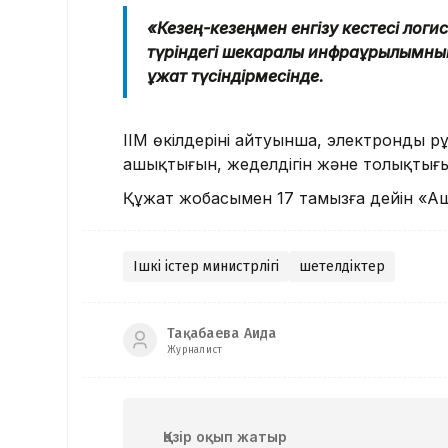
«Кезең-кезеңмен енгізу кестесі логис
түріндегі шекаралық инфрақұрылымның
құжат түсіндірмесінде.
ІІМ өкілдерінің айтуынша, электронды р
ашықтығын, жеделдігін және толықтығы
Құжат жобасымен 17 тамызға дейін «А
Ішкі істер министрлігі
шетелдіктер
Тақабаева Аида
Журналист
Қазір оқып жатыр