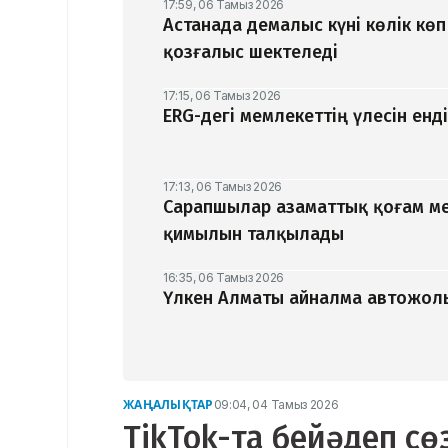
17:59, 06 Тамыз 2026
Астанада демалыс күні көлік кө
қозғалыс шектеледі
17:15, 06 Тамыз 2026
ERG-дегі мемлекеттің үлесін ен
17:13, 06 Тамыз 2026
Сарапшылар азаматтық қоғам ме
қимылын талқылады
16:35, 06 Тамыз 2026
Үлкен Алматы айналма автожолы
ЖАҢАЛЫҚТАР
09:04, 04 Тамыз 2026
TikTok-та бейәдеп сө