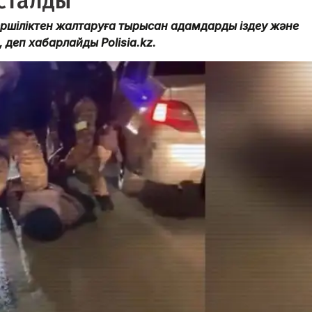
ұсталды
кершіліктен жалтаруға тырысқан адамдарды іздеу және
деп хабарлайды Polisia.kz.