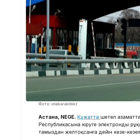
Фото: shekaraknbkz
Астана, NEGE.
Құжатта
шетел азаматт
Республикасына кіруге электронды рұқс
тамыздан желтоқсанға дейін кезең-кезең