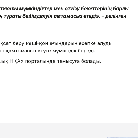
тикалық мүмкіндіктер мен өткізу бекеттерінің барлық
 тұрақты бейімделуін қамтамасыз етеді», – делінген
ұқсат беру көші-қон ағындарын есепке алудың
н қамтамасыз етуге мүмкіндік береді.
шық НҚА» порталында танысуға болады.