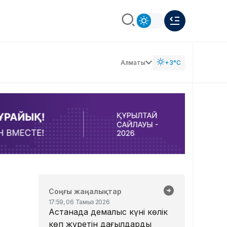
Алматы
+3°C
Соңғы жаңалықтар
17:59, 06 Тамыз 2026
Астанада демалыс күні көлік
көп жүретін даңғылдардың