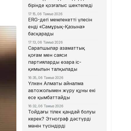
бірінде қозғалыс шектеледі
17:15, 06 Тамыз 2026
ERG-дегі мемлекеттің үлесін
енді «Самұрық-Қазына»
басқарады
17:13, 06 Тамыз 2026
Сарапшылар азаматтық
қоғам мен саяси
партиялардың өзара іс-
қимылын талқылады
16:35, 06 Тамыз 2026
Үлкен Алматы айналма
автожолымен жүру құны екі
есе қымбаттайды
16:32, 06 Тамыз 2026
Тойдағы тілек қандай болуы
керек? Этнограф дәстүрдің
мәнін түсіндірді