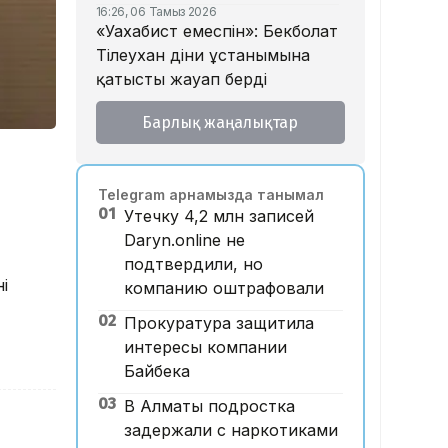
16:26, 06 Тамыз 2026
«Уахабист емеспін»: Бекболат
Тілеухан діни ұстанымына
қатысты жауап берді
14:52, 06 Тамыз 2026
Барлық жаңалықтар
Қазақстанда 2 млн теңге
жалақы қай саланың
мамандарына ұсынылады?
Telegram арнамызда танымал
14:05, 06 Тамыз 2026
01
Утечку 4,2 млн записей
Астанада жолаушы мінген
Daryn.online не
ұшқышсыз әуе таксиі алғаш
подтвердили, но
рет көкке көтерілді
ң
компанию оштрафовали
12:33, 06 Тамыз 2026
02
Отбасы банк ипотека
Прокуратура защитила
бойынша ескі үйлерге
интересы компании
қойылатын талаптарды
Байбека
жеңілдетті
03
В Алматы подростка
12:28, 06 Тамыз 2026
задержали с наркотиками
​FIDE үшін бәсеке: Турловтың