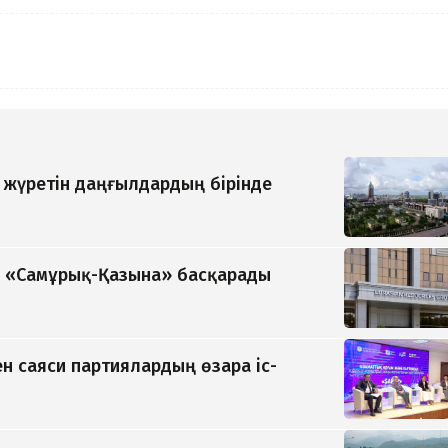
п жүретін даңғылдардың бірінде
ді «Самұрық-Қазына» басқарады
н саяси партиялардың өзара іс-