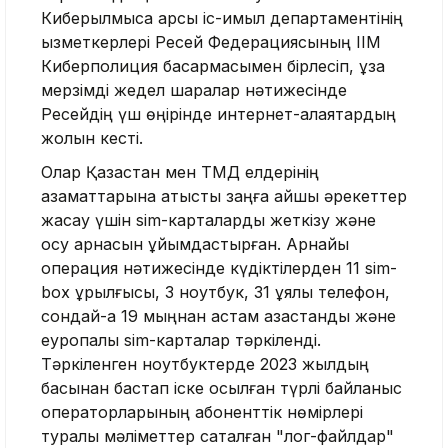
Киберқылмысқа қарсы іс-қимыл департаментінің
қызметкерлері Ресей Федерациясының ІІМ
Киберполиция басқармасымен бірлесіп, ұзақ
мерзімді жедел шаралар нәтижесінде
Ресейдің үш өңірінде интернет-алаяқтардың
жолын кесті.
Олар Қазақстан мен ТМД елдерінің
азаматтарына қатысты заңға қайшы әрекеттер
жасау үшін sim-карталарды жеткізу және
қосу арнасын ұйымдастырған. Арнайы
операция нәтижесінде күдіктілерден 11 sim-
box құрылғысы, 3 ноутбук, 31 ұялы телефон,
сондай-ақ 19 мыңнан астам қазақстандық және
еуропалық sim-карталар тәркіленді.
Тәркіленген ноутбуктерде 2023 жылдың
басынан бастап іске қосылған түрлі байланыс
операторларының абоненттік нөмірлері
туралы мәліметтер сақталған "лог-файлдар"