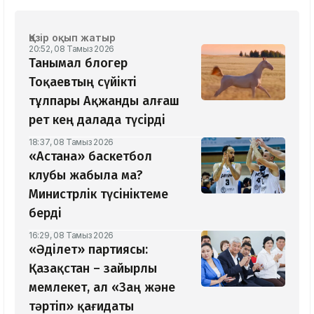
Қазір оқып жатыр
20:52, 08 Тамыз 2026
Танымал блогер
Тоқаевтың сүйікті
тұлпары Ақжанды алғаш
рет кең далада түсірді
18:37, 08 Тамыз 2026
«Астана» баскетбол
клубы жабыла ма?
Министрлік түсініктеме
берді
16:29, 08 Тамыз 2026
«Әділет» партиясы:
Қазақстан – зайырлы
мемлекет, ал «Заң және
тәртіп» қағидаты