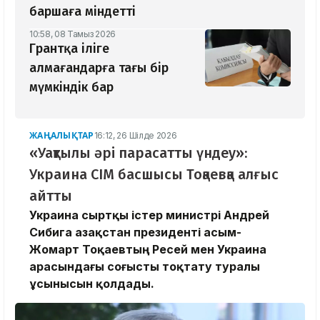
баршаға міндетті
10:58, 08 Тамыз 2026
Грантқа іліге
алмағандарға тағы бір
мүмкіндік бар
ЖАҢАЛЫҚТАР
16:12, 26 Шілде 2026
«Уақтылы әрі парасатты үндеу»:
Украина СІМ басшысы Тоқаевқа алғыс
айтты
Украина сыртқы істер министрі Андрей
Сибига Қазақстан президенті Қасым-
Жомарт Тоқаевтың Ресей мен Украина
арасындағы соғысты тоқтату туралы
ұсынысын қолдады.