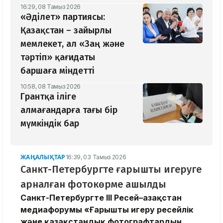
16:29, 08 Тамыз 2026
«Әділет» партиясы:
Қазақстан – зайырлы
мемлекет, ал «Заң және
тәртіп» қағидаты
баршаға міндетті
10:58, 08 Тамыз 2026
Грантқа іліге
алмағандарға тағы бір
мүмкіндік бар
ЖАҢАЛЫҚТАР
16:39, 03 Тамыз 2026
Санкт-Петербургте ғарышты игеруге
арналған фотокөрме ашылды
Санкт-Петербургте III Ресей–Қазақстан
медиафорумы «Ғарышты игеру ресейлік
және қазақстандық фотографтардың