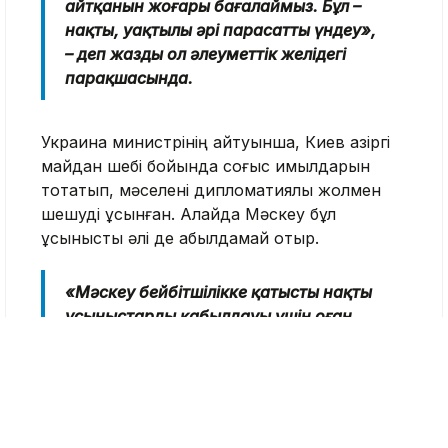
айтқанын жоғары бағалаймыз. Бұл –
нақты, уақтылы әрі парасатты үндеу»,
– деп жазды ол әлеуметтік желідегі
парақшасында.
Украина министрінің айтуынша, Киев қазіргі
майдан шебі бойында соғыс қимылдарын
тоқтатып, мәселені дипломатиялық жолмен
шешуді ұсынған. Алайда Мәскеу бұл
ұсынысты әлі де қабылдамай отыр.
«Мәскеу бейбітшілікке қатысты нақты
ұсыныстарды қабылдауы үшін оған
қысымды күшейту қажет», – деді
Украина СІМ басшысы.
25 шілдеде Омбыда өткен Қазақстан мен