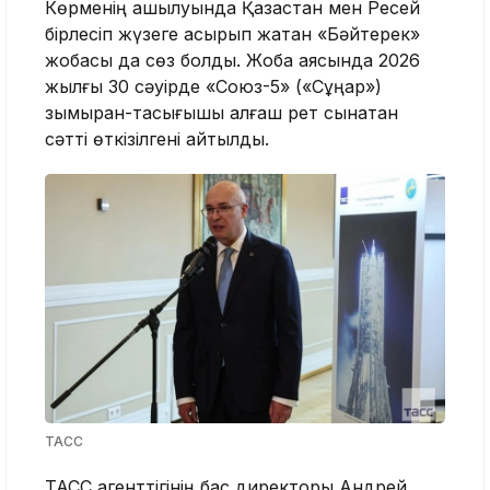
Көрменің ашылуында Қазақстан мен Ресей
бірлесіп жүзеге асырып жатқан «Бәйтерек»
жобасы да сөз болды. Жоба аясында 2026
жылғы 30 сәуірде «Союз-5» («Сұңқар»)
зымыран-тасығышы алғаш рет сынақтан
сәтті өткізілгені айтылды.
ТАСС
ТАСС агенттігінің бас директоры Андрей