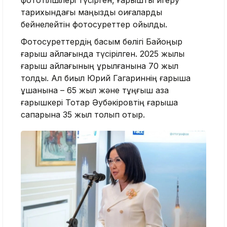
тарихындағы маңызды оқиғаларды
бейнелейтін фотосуреттер қойылды.
Фотосуреттердің басым бөлігі Байқоңыр
ғарыш айлағында түсірілген. 2025 жылы
ғарыш айлағының құрылғанына 70 жыл
толды. Ал биыл Юрий Гагариннің ғарышқа
ұшқанына – 65 жыл және тұңғыш қазақ
ғарышкері Тоқтар Әубәкіровтің ғарышқа
сапарына 35 жыл толып отыр.