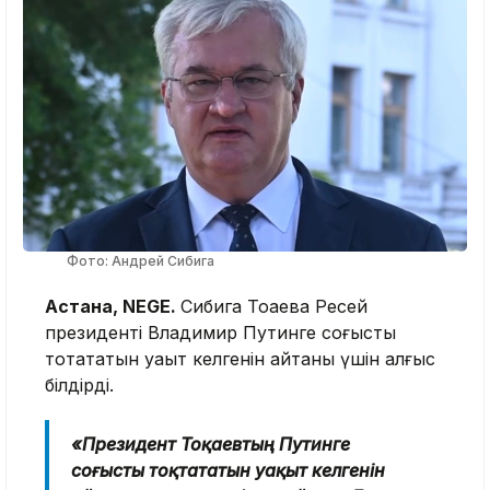
Фото: Андрей Сибига
Астана, NEGE.
Сибига Тоқаевқа Ресей
президенті Владимир Путинге соғысты
тоқтататын уақыт келгенін айтқаны үшін алғыс
білдірді.
«Президент Тоқаевтың Путинге
соғысты тоқтататын уақыт келгенін