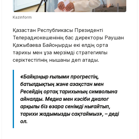
Kazinform
Қазақстан Республикасы Президенті
Телерадиокешенінің бас директоры Раушан
Қажыбаева Байқоңырды екі елдің ортақ
тарихы мен ұзақ мерзімді стратегиялық
серіктестігінің нышаны деп атады.
«Байқоңыр ғылыми прогрестің,
батылдықтың және Қазақстан мен
Ресейдің ортақ тарихының символына
айналды. Медиа мен кәсіби диалог
арқылы біз өзара сенімді нығайтып,
тарихи жадымызды сақтаймыз», – деді
ол.