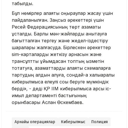
табылды.
Бұл нөмірлер алаяқтық қоңыраулар жасау үшін
пайдаланылған. Заңсыз әрекеттері үшін
Ресей Федерациясының төрт азаматы
ұсталды. Барлық мән-жайларды анықтауға
бағытталған тергеу және жедел-іздестіру
шаралары жалғасуда. Бірлескен әрекеттер
sim-карталарды жеткізу арнасын және
трансұлттық ұйымдасқан топтың қызметін
тоқтатуға, азаматтарды алаяқтық схемаларға
тартудың алдын алуға, сондай-ақ халықаралық
киберқылмысқа елеулі соққы беруге мүмкіндік
берді», - деді ҚР ІІМ киберқылмысқа қарсы іс-
қимыл департаменті бастығының
орынбасары Аслан Өскембаев.
Арнайы операциялар
Киберқылмыс
Полиция