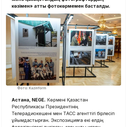
көзімен» атты фотокөрмемен басталды.
Фото: Kazinform
Астана, NEGE.
Көрмені Қазақстан
Республикасы Президентінің
Телерадиокешені мен ТАСС агенттігі бірлесіп
ұйымдастырған. Экспозицияға екі елдің
фототілшілері түсірген, ғарышты игеру