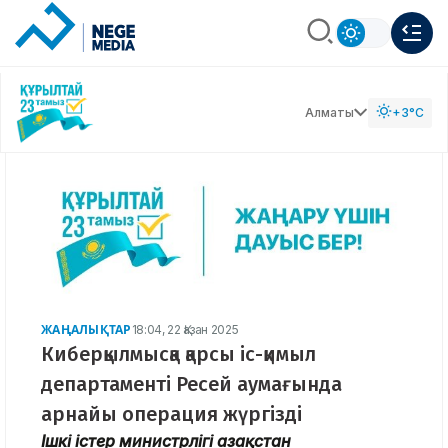
Алматы
+3°C
ЖАҢАЛЫҚТАР
18:04, 22 Қазан 2025
Киберқылмысқа қарсы іс-қимыл
департаменті Ресей аумағында
арнайы операция жүргізді
Ішкі істер министрлігі Қазақстан