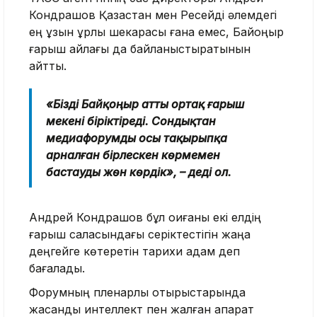
Кондрашов Қазақстан мен Ресейді әлемдегі
ең ұзын құрлық шекарасы ғана емес, Байқоңыр
ғарыш айлағы да байланыстыратынын
айтты.
«Бізді Байқоңыр атты ортақ ғарыш
мекені біріктіреді. Сондықтан
медиафорумды осы тақырыпқа
арналған бірлескен көрмемен
бастауды жөн көрдік», – деді ол.
Андрей Кондрашов бұл оқиғаны екі елдің
ғарыш саласындағы серіктестігін жаңа
деңгейге көтеретін тарихи қадам деп
бағалады.
Форумның пленарлық отырыстарында
жасанды интеллект пен жалған ақпарат