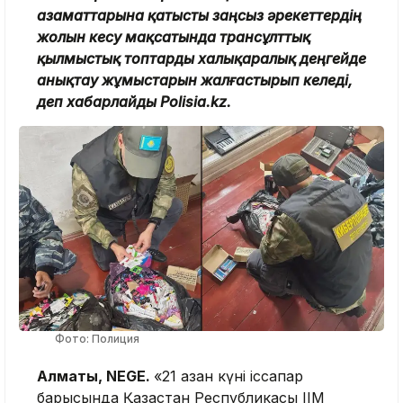
азаматтарына қатысты заңсыз әрекеттердің
жолын кесу мақсатында трансұлттық
қылмыстық топтарды халықаралық деңгейде
анықтау жұмыстарын жалғастырып келеді,
деп хабарлайды Polisia.kz.
Фото: Полиция
Алматы, NEGE.
«21 қазан күні іссапар
барысында Қазақстан Республикасы ІІМ