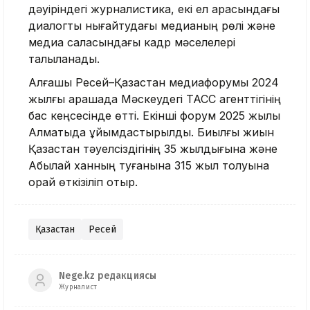
дәуіріндегі журналистика, екі ел арасындағы
диалогты нығайтудағы медианың рөлі және
медиа саласындағы кадр мәселелері
талқыланады.
Алғашқы Ресей–Қазақстан медиафорумы 2024
жылғы қарашада Мәскеудегі ТАСС агенттігінің
бас кеңсесінде өтті. Екінші форум 2025 жылы
Алматыда ұйымдастырылды. Биылғы жиын
Қазақстан тәуелсіздігінің 35 жылдығына және
Абылай ханның туғанына 315 жыл толуына
орай өткізіліп отыр.
Қазақстан
Ресей
Nege.kz редакциясы
Журналист