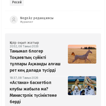
Ресей
Nege.kz редакциясы
Журналист
Қазір оқып жатыр
20:52, 08 Тамыз 2026
Танымал блогер
Тоқаевтың сүйікті
тұлпары Ақжанды алғаш
рет кең далада түсірді
18:37, 08 Тамыз 2026
«Астана» баскетбол
клубы жабыла ма?
Министрлік түсініктеме
берді