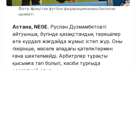
Фото: Қазақстан футбол федерациясының баспасөз
қызметі
Астана, NEGE.
Руслан Дүзмамбетовтің
айтуынша, бүгінде қазақстандық төрешілер
өте күрделі жағдайда жұмыс істеп жүр. Оның
пікірінше, мәселе алаңдағы қателіктермен
ғана шектелмейді. Арбитрлер тұрақты
қысымға тап болып, кәсіби тұрғыда
қорғалмай отыр.
«Төрешілерді сынауға болады, кей
жағдайда ол орынды да. Қателік кез
келген елде, кез келген спорт түрінде
болады. Бірақ Қазақстан футболындағы
барлық мәселенің кінәсін тек
төрешілерге арта беру дұрыс емес.
Арбитрдің құқықтары қорғалмаса, одан