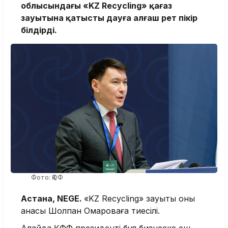
облысындағы «KZ Recycling» қағаз
зауытына қатысты дауға алғаш рет пікір
білдірді.
Фото: ҚФФ
Астана, NEGE.
«KZ Recycling»
зауыты оның
анасы Шолпан Омароваға тиесілі.
Алайда ҚФФ президенті бұл бизнеске еш