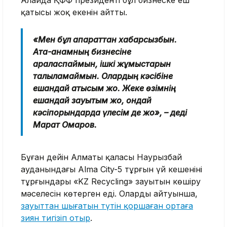
қатысы жоқ екенін айтты.
«Мен бұл ақпараттан хабарсызбын.
Ата-анамның бизнесіне
араласпаймын, ішкі жұмыстарын
талқыламаймын. Олардың кәсібіне
ешқандай қатысым жоқ. Жеке өзімнің
ешқандай зауытым жоқ, ондай
кәсіпорындарда үлесім де жоқ», – деді
Марат Омаров.
Бұған дейін Алматы қаласы Наурызбай
ауданындағы Alma City-5 тұрғын үй кешенінің
тұрғындары «KZ Recycling» зауытын көшіру
мәселесін көтерген еді. Олардың айтуынша,
зауыттан шығатын түтін қоршаған ортаға
зиян тигізіп отыр
.