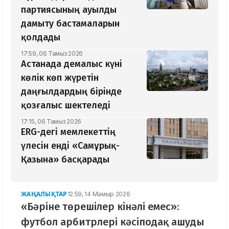
партиясының ауылды
дамыту бастамаларын
қолдады
17:59, 06 Тамыз 2026
Астанада демалыс күні
көлік көп жүретін
даңғылдардың бірінде
қозғалыс шектеледі
17:15, 06 Тамыз 2026
ERG-дегі мемлекеттің
үлесін енді «Самұрық-
Қазына» басқарады
ЖАҢАЛЫҚТАР
12:59, 14 Мамыр 2026
«Бәріне төрешілер кінәлі емес»:
футбол арбитрлері кәсіподақ ашуды