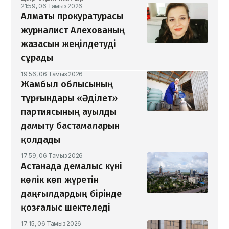
21:59, 06 Тамыз 2026
Алматы прокуратурасы
журналист Алехованың
жазасын жеңілдетуді
сұрады
19:56, 06 Тамыз 2026
Жамбыл облысының
тұрғындары «Әділет»
партиясының ауылды
дамыту бастамаларын
қолдады
17:59, 06 Тамыз 2026
Астанада демалыс күні
көлік көп жүретін
даңғылдардың бірінде
қозғалыс шектеледі
17:15, 06 Тамыз 2026