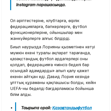
Instagram парақшасында.
Ол әріптестеріне, клубтарға, өңірлік
федерацияларға, бапкерлерге, футбол
функционерлеріне, ойыншылар мен
жанкүйерлерге алғыс білдірді.
Биыл наурызда Лорияның қызметінен кетуі
мүмкін екені туралы ақпарат тарағанда,
қазақстандық футбол ардагерлері оны
қолдап, федерацияға «мінсіз беделі бар
осындай адамдарды» алып қалу қажет
екенін айтқан еді. Давид Лория кезінде
ұлттық құраманың қақпашысы болды, кейін
UEFA-ның беделді бағдарламасы бойынша
білім алды.
Тақырыпқа орай:
Қазақстандық футбол