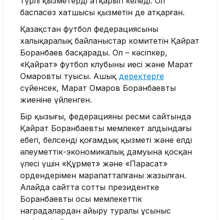
түрлі қызметерді атқарып келеді. Ол
баспасөз хатшысы қызметін де атқарған.
Қазақстан футбол федерациясының
халықаралық байланыстар комитетін Қайрат
Боранбаев басқарады. Ол – кәсіпкер,
«Қайрат» футбол клубының иесі және Марат
Омаровтың туысы. Ашық
деректерге
сүйенсек, Марат Омаров Боранбаевтың
жиеніне үйленген.
Бір қызығы, федерацияның ресми сайтында
Қайрат Боранбаевтың мемлекет алдындағы
еңбегі, белсенді қоғамдық қызметі және елдің
әлеуметтік-экономикалық дамуына қосқан
үлесі үшін «Құрмет» және «Парасат»
ордендерімен марапатталғаны жазылған.
Алайда сайтта соттың президентке
Боранбаевты осы мемлекеттік
наградалардан айыру туралы ұсыныс