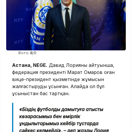
Фото: ҚФФ
Астана, NEGE.
Давид Лорияның айтуынша,
федерация президенті Марат Омаров оған
вице-президент қызметінде жұмысын
жалғастыруды ұсынған. Алайда ол бұл
ұсыныстан бас тартқан.
«Біздің футболды дамытуға қатысты
көзқарасымыз бен өмірлік
құндылықтарымыз кейбір тұстарда
сәйкес келмейді», – деп жазды Лория