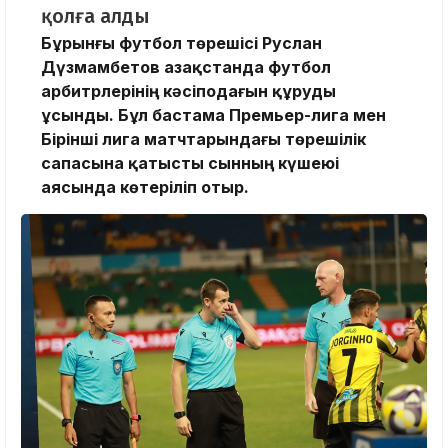
қолға алды
Бұрынғы футбол төрешісі Руслан
Дүзмамбетов Қазақстанда футбол
арбитрлерінің кәсіподағын құруды
ұсынды. Бұл бастама Премьер-лига мен
Бірінші лига матчтарындағы төрешілік
сапасына қатысты сынның күшеюі
аясында көтеріліп отыр.