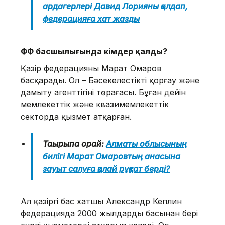
ардагерлері Давид Лорияны қолдап,
федерацияға хат жазды
ҚФФ басшылығында кімдер қалды?
Қазір федерацияны Марат Омаров
басқарады. Ол – Бәсекелестікті қорғау және
дамыту агенттігінің төрағасы. Бұған дейін
мемлекеттік және квазимемлекеттік
секторда қызмет атқарған.
Тақырыпқа орай:
Алматы облысының
билігі Марат Омаровтың анасына
зауыт салуға қалай рұқсат берді?
Ал қазіргі бас хатшы Александр Кеплин
федерацияда 2000 жылдардың басынан бері