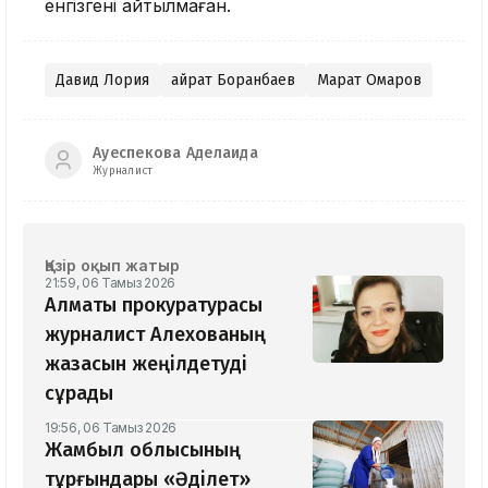
енгізгені айтылмаған.
Давид Лория
Қайрат Боранбаев
Марат Омаров
Ауеспекова Аделаида
Журналист
Қазір оқып жатыр
21:59, 06 Тамыз 2026
Алматы прокуратурасы
журналист Алехованың
жазасын жеңілдетуді
сұрады
19:56, 06 Тамыз 2026
Жамбыл облысының
тұрғындары «Әділет»