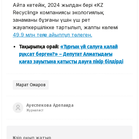
Айта кетейік, 2024 жылдан бері «KZ
Recycling» компаниясы экологиялық
заңнаманы бұзғаны үшін үш рет
жауапкершілікке тартылып, жалпы көлемі
49,9 млн теңге айыппұл төлеген.
Тақырыпқа орай:
«Тұрғын үй салуға қалай
рұқсат берген?» – Депутат Алматыдағы
қағаз зауытына қатысты дауға пікір білдірді
Марат Омаров
Ауеспекова Аделаида
Журналист
Қазір оқып жатыр