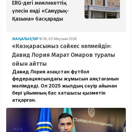
ERG-дегі мемлекеттің
үлесін енді «Самұрық-
Қазына» басқарады
ЖАҢАЛЫҚТАР
16:16, 02 Маусым 2026
«Көзқарасымыз сәйкес келмейді»:
Давид Лория Марат Омаров туралы
ойын айтты
Давид Лория Қазақстан футбол
федерациясындағы жұмысын аяқтағанын
мәлімдеді. Ол 2025 жылдың сәуір айынан
бері ұйымның бас хатшысы қызметін
атқарған.