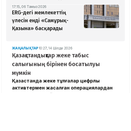
17:15, 06 Тамыз 2026
ERG-дегі мемлекеттің
үлесін енді «Самұрық-
Қазына» басқарады
ЖАҢАЛЫҚТАР
10:27, 14 Шілде 2026
Қазақстандықтар жеке табыс
салығының бірінен босатылуы
мүмкін
Қазақстанда жеке тұлғалар цифрлық
активтермен жасалған операциялардан
түсетін кіріс бойынша жеке табыс
салығынан босатылуы мүмкін. Мұндай
бастама Салық кодексіне енгізілетін
түзетулер пакетінде қарастырылған.