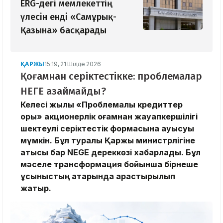
ERG-дегі мемлекеттің
үлесін енді «Самұрық-
Қазына» басқарады
ҚАРЖЫ
15:19, 21 Шілде 2026
Қоғамнан серіктестікке: проблемалар
НЕГЕ азаймайды?
Келесі жылы «Проблемалық кредиттер
қоры» акционерлік қоғамнан жауапкершілігі
шектеулі серіктестік формасына ауысуы
мүмкін. Бұл туралы Қаржы министрлігіне
қатысы бар NEGE дереккөзі хабарлады. Бұл
мәселе трансформация бойынша бірнеше
ұсыныстың қатарында қарастырылып
жатыр.