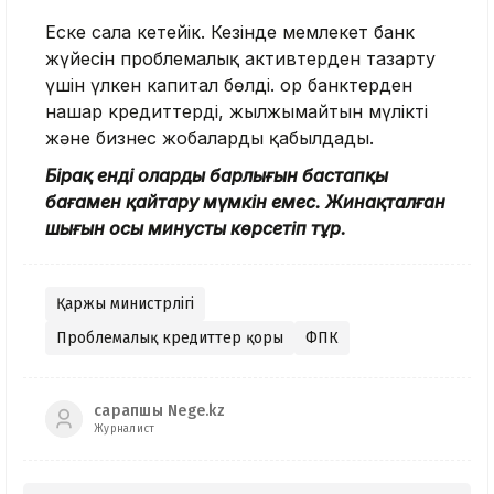
Еске сала кетейік. Кезінде мемлекет банк
жүйесін проблемалық активтерден тазарту
үшін үлкен капитал бөлді. Қор банктерден
нашар кредиттерді, жылжымайтын мүлікті
және бизнес жобаларды қабылдады.
Бірақ енді олардың барлығын бастапқы
бағамен қайтару мүмкін емес. Жинақталған
шығын осы минусты көрсетіп тұр.
Қаржы министрлігі
Проблемалық кредиттер қоры
ФПК
сарапшы Nege.kz
Журналист