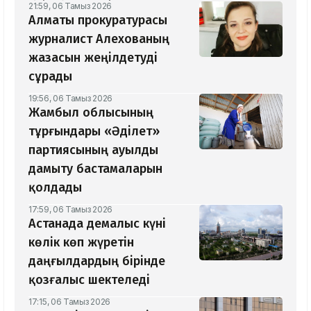
21:59, 06 Тамыз 2026
Алматы прокуратурасы
журналист Алехованың
жазасын жеңілдетуді
сұрады
19:56, 06 Тамыз 2026
Жамбыл облысының
тұрғындары «Әділет»
партиясының ауылды
дамыту бастамаларын
қолдады
17:59, 06 Тамыз 2026
Астанада демалыс күні
көлік көп жүретін
даңғылдардың бірінде
қозғалыс шектеледі
17:15, 06 Тамыз 2026