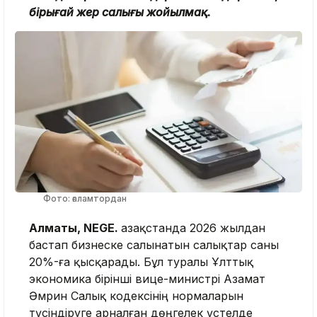
бірыңғай жер салығы жойылмақ.
Фото: ғаламтордан
Алматы, NEGE.
Қазақстанда 2026 жылдан
бастап бизнеске салынатын салықтар саны
20%-ға қысқарады. Бұл туралы Ұлттық
экономика бірінші вице-министрі Азамат
Әмрин Салық кодексінің нормаларын
түсіндіруге арналған дөңгелек үстелде