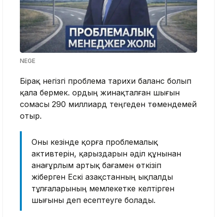
NEGE
Бірақ негізгі проблема тарихи баланс болып
қала бермек. Қордың жинақталған шығын
сомасы 290 миллиард теңгеден төмендемей
отыр.
Оны кезінде қорға проблемалық
активтерін, қарыздарын әділ құнынан
анағұрлым артық бағамен өткізіп
жіберген Ескі Қазақстанның ықпалды
тұлғаларының мемлекетке келтірген
шығыны деп есептеуге болады.