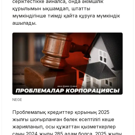
серіктестікке айналса, онда әкімшілік
құрылымын ықшамдап, штатты
мүмкіндігінше тиімді қайта құруға мүмкіндік
ашылады.
NEGE
Проблемалық кредиттер қорының 2025
жылғы шоғырланған бөлек есептілігі кеше
жарияланып, осы құжаттан қызметкерлер
саны 2024 жылы 285 адам болса, 2025 жылы