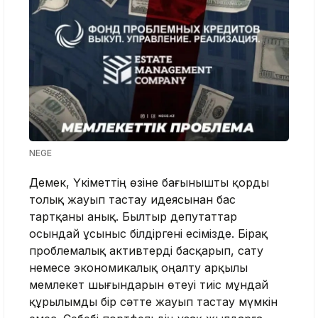
NEGE
Демек, Үкіметтің өзіне бағынышты қорды
толық жауып тастау идеясынан бас
тартқаны анық. Былтыр депутаттар
осындай ұсыныс білдіргені есімізде. Бірақ
проблемалық активтерді басқарып, сату
немесе экономикалық оңалту арқылы
мемлекет шығындарын өтеуі тиіс мұндай
құрылымды бір сәтте жауып тастау мүмкін