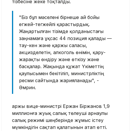
тізбесіне жеке тоқталды.
"Біз бұл мәселені бірнеше ай бойы
егжей-тегжейлі қарастырдық.
Жаңартылған тізімде қолданыстағы
заңнамаға ұқсас 44 позиция қалады —
тау-кен және қаржы саласы,
акцизделетін, алкоголь өнімін, қару-
жарақты өндіру және өткізу және
басқалар. Жақында құжат Үкіметтің
қаулысымен бекітіліп, министрліктің
ресми сайтында жарияланады", -
Әмрин.
Қаржы вице-министрі Ержан Біржанов 1,9
миллионға жуық салық төлеуші арнаулы
салық режимі шеңберінде жұмыс істеу
мүмкіндігін сақтап қалатынын атап өтті.