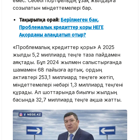
емес. Себебі портфельдің ұзақ жылдарға
созылатын міндеттемелері бар.
Тақырыпқа орай:
Берілмеген бақ.
Проблемалық кредиттер қоры НЕГЕ
Ақорданы алаңдатып отыр?
«Проблемалық кредиттер қоры» АҚ 2025
жылды 5,2 миллиард теңге таза пайдамен
аяқтады. Бұл 2024 жылмен салыстырғанда
шамамен 68 пайызға артық. Қордың
активтері 253,1 миллиард теңгеге жетіп,
міндеттемелері небәрі 1,3 миллиард теңгені
құрады. Ал шоттарында биылғы жылдың
басында 32,7 миллиард теңге ақша жатты.