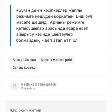
«Бұған дейін кәсіпкерлер жалпы
режимге көшуден қорқатын. Енді бұл
мәселе шешілді. Арнайы режимге
қатысушылар арасында өзара есеп
айырысу кезінде шектеулер
болмайды», - деп атап өтті ол.
Азамат Әмрин
Қаржы министрлігі
Салық кодексі
Nege.kz редакциясы
Журналист
Қазір оқып жатыр