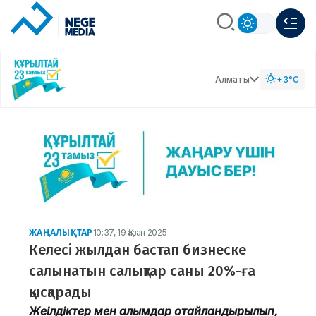
Алматы
+3°C
ЖАҢАЛЫҚТАР
10:37, 19 Қазан 2025
Келесі жылдан бастап бизнеске
салынатын салықтар саны 20%-ға
қысқарады
Жеңілдіктер мен алымдар оңтайландырылып,