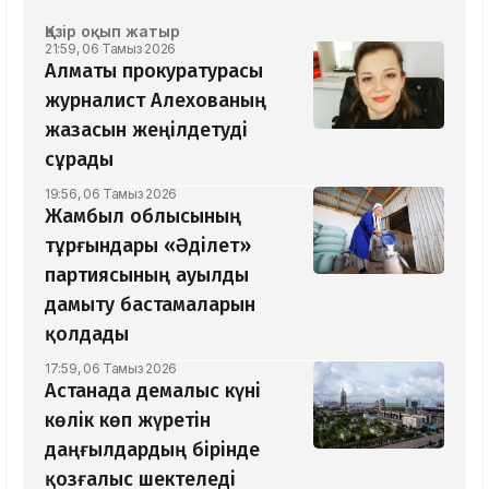
Қазір оқып жатыр
21:59, 06 Тамыз 2026
Алматы прокуратурасы
журналист Алехованың
жазасын жеңілдетуді
сұрады
19:56, 06 Тамыз 2026
Жамбыл облысының
тұрғындары «Әділет»
партиясының ауылды
дамыту бастамаларын
қолдады
17:59, 06 Тамыз 2026
Астанада демалыс күні
көлік көп жүретін
даңғылдардың бірінде
қозғалыс шектеледі