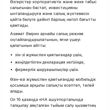
Өзгерістер корпоративтік және жеке табыс
салығынан бастап, инвестицияны
ынталандыруға және салық жүктемесін
қайта бөлуге дейінгі барлық негізгі бағытты
қамтиды.
Азамат Әмрин арнайы салық режимі
оңтайландырылатынын, яғни үшеуі
қалатынын айтты:
өзін-өзі жұмыспен қамтығандар үшін,
жеңілдетілген декларация негізінде,
фермерлік шаруашылықтар үшін.
Өзін-өзі жұмыспен қамтығандар мобильдік
қосымша арқылы салықты есептеп, төлей
алады.
Ол 16 қазанда «НҚА ашу»порталында
талқылау аяқталған тыйым салу қызметінің