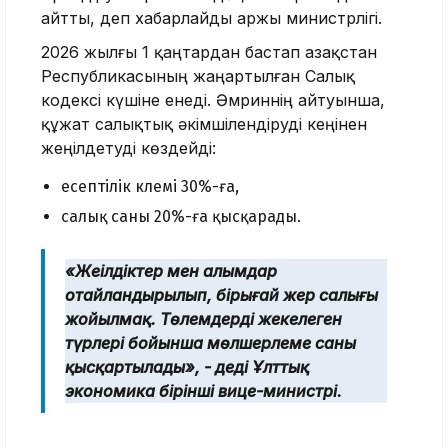
айтты, деп хабарлайды Қаржы министрлігі.
2026 жылғы 1 қаңтардан бастап Қазақстан
Республикасының жаңартылған Салық
кодексі күшіне енеді. Әмриннің айтуынша,
құжат салықтық әкімшілендіруді кеңінен
жеңілдетуді көздейді:
есептілік көлемі 30%-ға,
салық саны 20%-ға қысқарады.
«Жеңілдіктер мен алымдар
оңтайландырылып, бірыңғай жер салығы
жойылмақ. Төлемдердің жекелеген
түрлері бойынша мөлшерлеме саны
қысқартылады», - деді Ұлттық
экономика бірінші вице-министрі.