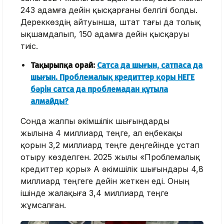
243 адамға дейін қысқарғаны белгілі болды.
Дереккөздің айтуынша, штат тағы да толық
ықшамдалып, 150 адамға дейін қысқаруы
тиіс.
Тақырыпқа орай:
Сатса да шығын, сатпаса да
шығын. Проблемалық кредиттер қоры НЕГЕ
бәрін сатса да проблемадан құтыла
алмайды?
Сонда жалпы әкімшілік шығындарды
жылына 4 миллиард теңге, ал еңбекақы
қорын 3,2 миллиард теңге деңгейінде ұстап
отыру көзделген. 2025 жылы «Проблемалық
кредиттер қоры» АҚ әкімшілік шығындары 4,8
миллиард теңгеге дейін жеткен еді. Оның
ішінде жалақыға 3,4 миллиард теңге
жұмсалған.