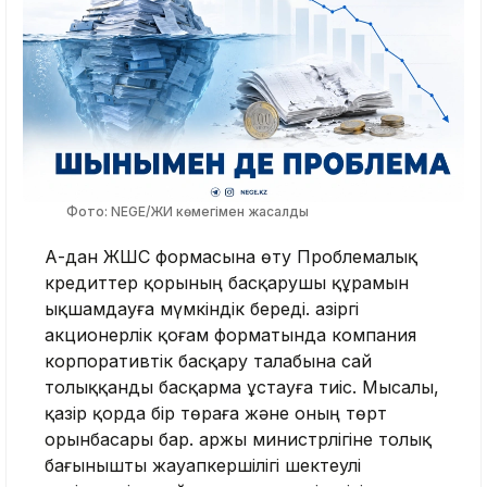
Фото: NEGE/ЖИ көмегімен жасалды
АҚ-дан ЖШС формасына өту Проблемалық
кредиттер қорының басқарушы құрамын
ықшамдауға мүмкіндік береді. Қазіргі
акционерлік қоғам форматында компания
корпоративтік басқару талабына сай
толыққанды басқарма ұстауға тиіс. Мысалы,
қазір қорда бір төраға және оның төрт
орынбасары бар. Қаржы министрлігіне толық
бағынышты жауапкершілігі шектеулі