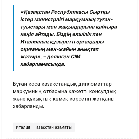
«Қазақстан Республикасы Сыртқы
істер министрлігі марқұмның туған-
туыстары мен жақындарына қайғыра
көңіл айтады. Біздің елшілік пен
Италияның құзыретті органдары
оқиғаның мән-жайын анықтап
жатыр», – делінген СІМ
хабарламасында.
Бұған қоса қазақстандық дипломаттар
марқұмның отбасына қажетті консулдық
және құқықтық көмек көрсетіп жатқаны
хабарланды.
Италия
Қазақстан азаматы