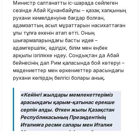
Министр салтанатты іс-шарада сөйлеген
сөзінде Абай Құнанбайұлы – қазақ халқының
рухани кемелденуіне бағдар болған,
адамзаттың асыл мұраттарын насихаттаған
ұлы тұлға екенін атап өтті. Оның
шығармаларындағы басты идея –
адамгершілік, әділдік, білім мен еңбек
арқылы ізгілікке үндеу. Сондықтан да Абай
бейнесінің дәл Рим қаласында бой көтеруі –
мәдениеттер мен өркениеттер арасындағы
рухани көпірдің белгісі болары анық.
«Кейінгі жылдары мемлекеттеріміз
арасындағы қарым-қатынас ерекше
серпін алды. Өткен жылы Қазақстан
Республикасының Президентінің
Италияға ресми сапары мен Италия
Министрлер кеңесінің төрайымы
Қазақстанға жасаған ресми сапары