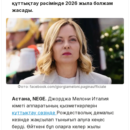
құттықтау рәсімінде 2026 жылға болжам
жасады.
Фото: facebook.com/giorgiameloni.paginaufficiale
Астана, NEGE.
Джорджа Мелони
Италия
үкіметі аппаратының қызметкерлерін
құттықтау сөзінде
Рождестволық демалыс
кезінде жақсылап тынығып алуға кеңес
берді. Өйткені бұл оларға келер жылы