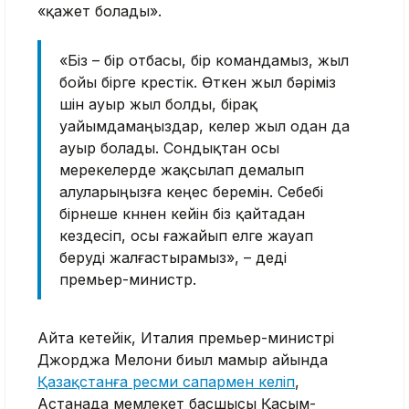
«қажет болады».
«Біз – бір отбасы, бір командамыз, жыл
бойы бірге күрестік. Өткен жыл бәріміз
үшін ауыр жыл болды, бірақ
уайымдамаңыздар, келер жыл одан да
ауыр болады. Сондықтан осы
мерекелерде жақсылап демалып
алуларыңызға кеңес беремін. Себебі
бірнеше күннен кейін біз қайтадан
кездесіп, осы ғажайып елге жауап
беруді жалғастырамыз», – деді
премьер-министр.
Айта кетейік, Италия премьер-министрі
Джорджа Мелони биыл мамыр айында
Қазақстанға ресми сапармен келіп
,
Астанада мемлекет басшысы Қасым-