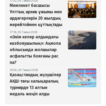
17:52, 05 Тамыз 2026
Мемлекет басшысы
Ұлттық архив ұжымы мен
ардагерлерін 20 жылдық
мерейтоймен құттықтады
17:18, 05 Тамыз 2026
«Әкім келер алдындағы
көзбояушылық»: Ақмола
облысында жолшылар
асфальтты бояғаны рас
па?
16:56, 05 Тамыз 2026
Қазақстандық жүзушілер
АҚШ-тағы халықаралық
турнирде 13 алтын
медаль жеңіп алды