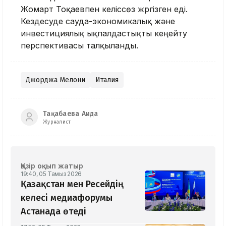
Жомарт Тоқаевпен келіссөз жүргізген еді.
Кездесуде сауда-экономикалық және
инвестициялық ықпалдастықты кеңейту
перспективасы талқыланды.
Джорджа Мелони
Италия
Тақабаева Аида
Журналист
Қазір оқып жатыр
19:40, 05 Тамыз 2026
Қазақстан мен Ресейдің
келесі медиафорумы
Астанада өтеді