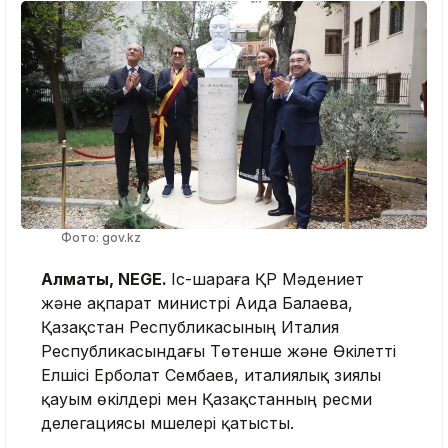
Фото: gov.kz
Алматы, NEGE.
Іс-шараға ҚР Мәдениет
және ақпарат министрі Аида Балаева,
Қазақстан Республикасының Италия
Республикасындағы Төтенше және Өкілетті
Елшісі Ерболат Сембаев, италиялық зиялы
қауым өкілдері мен Қазақстанның ресми
делегациясы мүшелері қатысты.