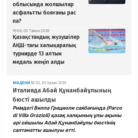
облысында жолшылар
асфальтты бояғаны рас
па?
16:56, 05 Тамыз 2026
Қазақстандық жүзушілер
АҚШ-тағы халықаралық
турнирде 13 алтын
медаль жеңіп алды
МӘДЕНИ
18:33, 30 Қазан 2025
Италияда Абай Құнанбайұлының
бюсті ашылды
Римдегі Вилла Грациоли саябағында (Parco
di Villa Grazioli) қазақ халқының ұлы ақыны
әрі ойшылы Абай Құнанбайұлы бюстінің
салтанатты ашылуы өтті.