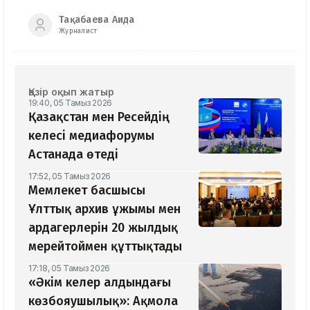
Тақабаева Аида
Журналист
Қазір оқып жатыр
19:40, 05 Тамыз 2026
Қазақстан мен Ресейдің
келесі медиафорумы
Астанада өтеді
17:52, 05 Тамыз 2026
Мемлекет басшысы
Ұлттық архив ұжымы мен
ардагерлерін 20 жылдық
мерейтоймен құттықтады
17:18, 05 Тамыз 2026
«Әкім келер алдындағы
көзбояушылық»: Ақмола