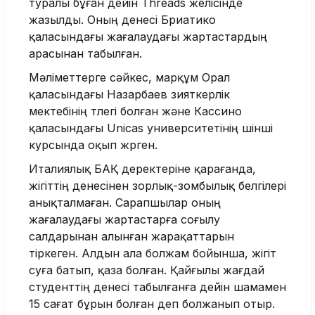
туралы бұған дейін Threads желісінде
жазылды. Оның денесі Бриатико
қаласындағы жағалаудағы жартастардың
арасынан табылған.
Мәліметтерге сәйкес, марқұм Орал
қаласындағы Назарбаев зияткерлік
мектебінің түлегі болған және Кассино
қаласындағы Unicas университетінің үшінші
курсында оқып жүрген.
Италиялық БАҚ деректеріне қарағанда,
жігіттің денесінен зорлық-зомбылық белгілері
анықталмаған. Сарапшылар оның
жағалаудағы жартастарға соғылу
салдарынан алынған жарақаттарын
тіркеген. Алдын ала болжам бойынша, жігіт
суға батып, қаза болған. Қайғылы жағдай
студенттің денесі табылғанға дейін шамамен
15 сағат бұрын болған деп болжанып отыр.