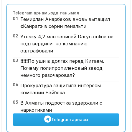
Telegram арнамызда танымал
01
Темирлан Анарбеков вновь вытащил
«Кайрат» в серии пенальти
02
Утечку 4,2 млн записей Daryn.online не
подтвердили, но компанию
оштрафовали
03
❗️❗️❗️❗️❗️По уши в долгах перед Китаем.
Почему полипропиленовый завод
немного разочаровал?
04
Прокуратура защитила интересы
компании Байбека
05
В Алматы подростка задержали с
наркотиками
Telegram арнасы