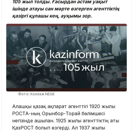
105 жыл толды. Ғасырдан астам уақыт
ішінде атауы сан мәрте өзгерген агенттіктің
қазіргі құлашы кең, ауқымы зор.
Фото: Коллаж NEGE
Алғашқы қазақ ақпарат агенттігі 1920 жылы
РОСТА-ның Орынбор-Торғай бөлімшесі
негізінде ашылған. 1925 жылы агенттіктің аты
ҚазРОСТ болып өзгерді. Ал 1937 жылы