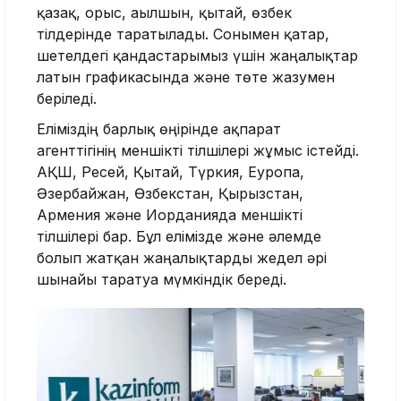
қазақ, орыс, ағылшын, қытай, өзбек
тілдерінде таратылады. Сонымен қатар,
шетелдегі қандастарымыз үшін жаңалықтар
латын графикасында және төте жазумен
беріледі.
Еліміздің барлық өңірінде ақпарат
агенттігінің меншікті тілшілері жұмыс істейді.
АҚШ, Ресей, Қытай, Түркия, Еуропа,
Әзербайжан, Өзбекстан, Қырғызстан,
Армения және Иорданияда меншікті
тілшілері бар. Бұл елімізде және әлемде
болып жатқан жаңалықтарды жедел әрі
шынайы таратуға мүмкіндік береді.