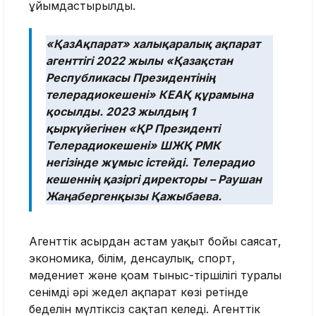
ұйымдастырылды.
«ҚазАқпарат» халықаралық ақпарат
агенттігі 2022 жылы «Қазақстан
Республикасы Президентінің
телерадиокешені» КЕАҚ құрамына
қосылды. 2023 жылдың 1
қыркүйегінен «ҚР Президенті
Телерадиокешені» ШЖҚ РМК
негізінде жұмыс істейді. Телерадио
кешеннің қазіргі директоры – Раушан
Жаңабергенқызы Қажыбаева.
Агенттік ғасырдан астам уақыт бойы саясат,
экономика, білім, денсаулық, спорт,
мәдениет және қоғам тыныс-тіршілігі туралы
сенімді әрі жедел ақпарат көзі ретінде
беделін мүлтіксіз сақтап келеді. Агенттік