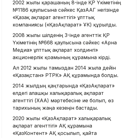
2002 жылғы қарашаның 8-інде ҚР Үкіметінің
№1186 қаулысына сәйкес ҚазААГ негізінде
«Қазақ ақпарат агенттігі» ұлттық
компаниясы («ҚазАқпарат» ҰК) құрылды.
2008 жылғы шілденің 3-інде агенттік ҚР
Үкіметінің №668 қаулысына сәйкес «Арна
Медиа» ұлттық ақпарат холдингі»
акционерлік қоғамының құрамына кірді.
Ал 2012 жылғы тамыздан 2014 жылға дейін
«Қазақстан» РТРК» АҚ құрамында болды.
2014 жылдың қаңтарында «ҚазАқпарат»
елдегі алғашқы халықаралық ақпарат
агенттігі (ХАА) мәртебесіне ие болып, өз
тарихының жаңа кезеңін бастады.
2020 жылы «ҚазАқпарат» халықаралық
ақпарат агенттігі» АҚ құрамына
«ҚазКонтент» АҚ қосылып, қайта