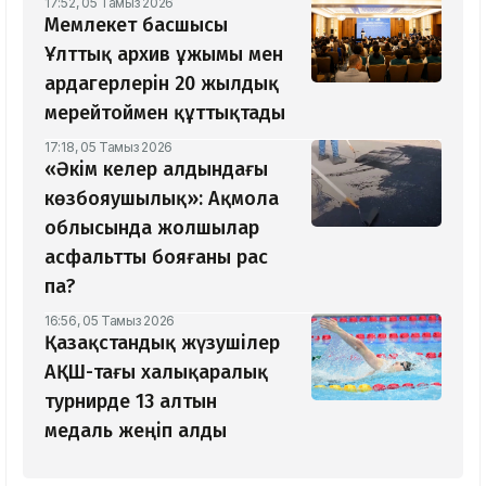
17:52, 05 Тамыз 2026
Мемлекет басшысы
Ұлттық архив ұжымы мен
ардагерлерін 20 жылдық
мерейтоймен құттықтады
17:18, 05 Тамыз 2026
«Әкім келер алдындағы
көзбояушылық»: Ақмола
облысында жолшылар
асфальтты бояғаны рас
па?
16:56, 05 Тамыз 2026
Қазақстандық жүзушілер
АҚШ-тағы халықаралық
турнирде 13 алтын
медаль жеңіп алды