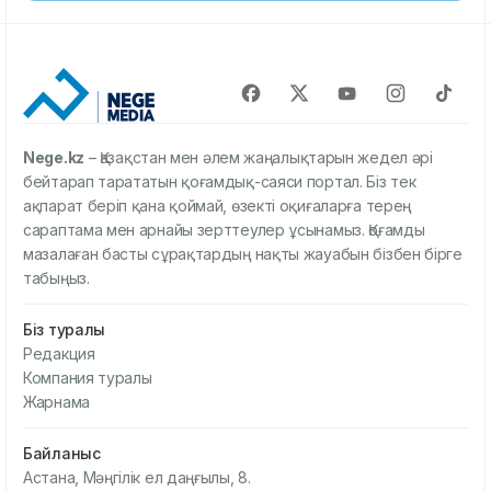
Nege.kz
– Қазақстан мен әлем жаңалықтарын жедел әрі
бейтарап тарататын қоғамдық-саяси портал. Біз тек
ақпарат беріп қана қоймай, өзекті оқиғаларға терең
сараптама мен арнайы зерттеулер ұсынамыз. Қоғамды
мазалаған басты сұрақтардың нақты жауабын бізбен бірге
табыңыз.
Біз туралы
Редакция
Компания туралы
Жарнама
Байланыс
Астана, Мәңгілік ел даңғылы, 8.