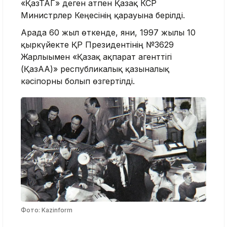
«ҚазТАГ» деген атпен Қазақ КСР
Министрлер Кеңесінің қарауына берілді.
Арада 60 жыл өткенде, яғни, 1997 жылғы 10
қыркүйекте ҚР Президентінің №3629
Жарлығымен «Қазақ ақпарат агенттігі
(ҚазАА)» республикалық қазыналық
кәсіпорны болып өзгертілді.
Фото: Kazinform