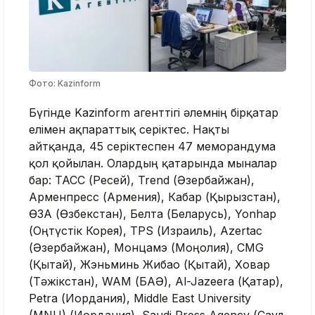
Фото: Kazinform
Бүгінде Kazinform агенттігі әлемнің бірқатар
елімен ақпараттық серіктес. Нақты
айтқанда, 45 серіктеспен 47 меморандумға
қол қойылған. Олардың қатарында мыналар
бар: ТАСС (Ресей), Trend (Әзербайжан),
Арменпресс (Армения), Кабар (Қырғызстан),
ӨЗА (Өзбекстан), Белта (Беларусь), Yonhap
(Оңтүстік Корея), TPS (Израиль), Azertac
(Әзербайжан), Монцамэ (Моңғолия), CMG
(Қытай), Жэньминь Жибао (Қытай), Ховар
(Тәжікстан), WAM (БАӘ), Al-Jazeera (Қатар),
Petra (Иордания), Middle East University
(MNU) (Иордания), Saudi Press Agency (Сауд