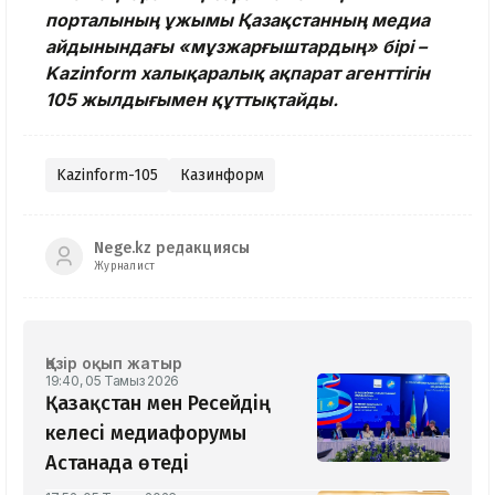
порталының ұжымы Қазақстанның медиа
айдынындағы «мұзжарғыштардың» бірі –
Kazinform халықаралық ақпарат агенттігін
105 жылдығымен құттықтайды.
Kazinform-105
Казинформ
Nege.kz редакциясы
Журналист
Қазір оқып жатыр
19:40, 05 Тамыз 2026
Қазақстан мен Ресейдің
келесі медиафорумы
Астанада өтеді