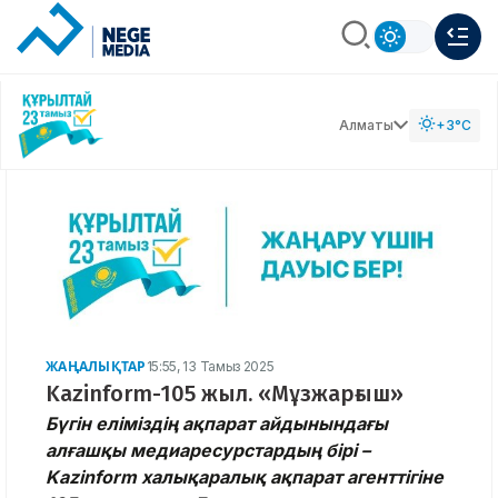
Алматы
+3°C
ЖАҢАЛЫҚТАР
15:55, 13 Тамыз 2025
Kazinform-105 жыл. «Мұзжарғыш»
Бүгін еліміздің ақпарат айдынындағы
алғашқы медиаресурстардың бірі –
Kazinform халықаралық ақпарат агенттігіне