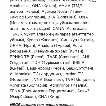
Арабиясы), QNA (Қатар), АНИА (ТМД
ақпарат кеңесі), Agenzia Nova (Италия),
Fakti.bg (Болгария), BTA (Болгария), UNA
(Ислам ынтымақтастыңы ұйымы ақпарат
агенттіктерінің одағы), OANA (Азия және
Тынық мұхит елдерінің ақпарат агенттіктері
ұйымы), Kyodo (Жапония), Синьхуа (Қытай),
ИРНА (Иран), Anadolu (Түркия), Petra
(Иордания), Жэньминь жибао (Қытай),
БРИКС ТВ (Ресей), TASR (Словения), ANI
(Үндістан), TDH (Түрікменстан), BREIP
(Қытай), Башинформ (Ресей, Башқұртстан),
Al-Mamlaka TV (Иордания), Jordan TV
(Иордания), VNA (Вьетнам), TV9 (Моңғолия),
Novinata (Болгария), Adnkronos (Италия),
FENA (Босния және Герцеговина), AnewZ
(Әзербайжан), CNA (Кипр).
NEGE ақпараттық-сараптамалық