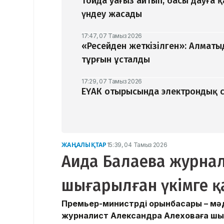
Тойда уағыз айтып, басы дауға 
үндеу жасады
17:47, 07 Тамыз 2026
«Ресейден жеткізілген»: Алматы
тұрғын ұсталды
17:29, 07 Тамыз 2026
ЕҮАК отырысында электрондық с
ЖАҢАЛЫҚТАР
15:39, 04 Тамыз 2026
Аида Балаева журнал
шығарылған үкімге қа
Премьер-министрдің орынбасары – мә
журналист Александра Алеховаға шығар