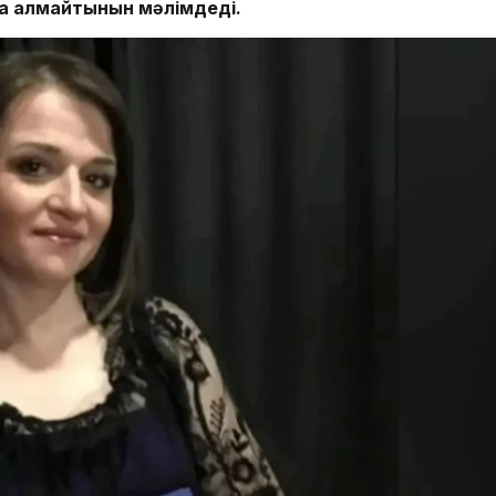
аса алмайтынын мәлімдеді.