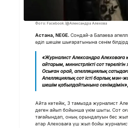
Фото: Facebook /@Александра Алехова
Астана, NEGE.
Сондай-ақ Балаева апелл
әділ шешім шығаратынына сенім білдірд
«Журналист Александра Алеховаға қ
айтарым, министрліктің сот төрелігі
Осыған орай, апелляциялық сатыдағы
Апелляциялық сот істің барлық мән-ж
шешім қабылдайтынына сенімдімін», 
Айта кетейік, 3 тамызда журналист Ал
деген айып бойынша үкім шықты. Сот о
тағайындап, оның орындалуын бес жылға
қатар Алеховаға үш жыл бойы журналис