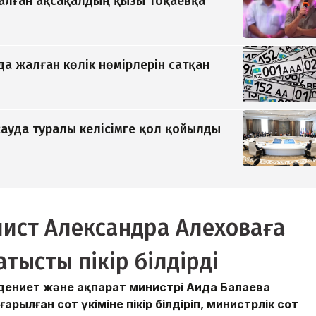
қалған ақсақалдың қызы Тоқаевқа
да жалған көлік нөмірлерін сатқан
ауда туралы келісімге қол қойылды
ист Александра Алеховаға
тысты пікір білдірді
дениет және ақпарат министрі Аида Балаева
ылған сот үкіміне пікір білдіріп, министрлік сот