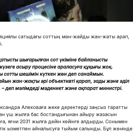
яциялық сатыдағы соттың мән-жайды жан-жақты қарап,
і.
атысты шығарылған сот үкіміне байланысты
н жүзеге асыру процесіне араласуға құқығы жоқ.
 соттың шешімін күткен жөн деп санаймын.
айын жан-жақты әрі объективті қарап, заңды және әділ
– деп мәлімдеді мәдениет және ақпарат министрі.
ександра Алеховаға жеке деректерді заңсыз таратты
ған үш жылға бас бостандығынан айыру жазасын
, яғни 2031 жылға дейін кейінге қалдырды. Сонымен
тік қызметпен айналысуға тыйым салынды. Бұл жөнінде