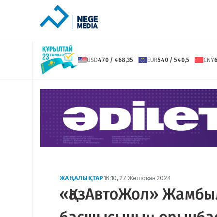
USD
470 / 468,35
EUR
540 / 540,5
CNY
6
ЖАҢАЛЫҚТАР
16:10, 27 Желтоқсан 2024
«ҚазАвтоЖол» Жамбы