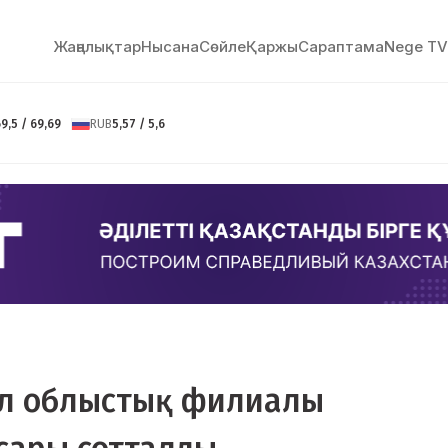
Жаңалықтар
Нысана
Сөйлe
Қаржы
Сараптама
Nege TV
9,5 / 69,69
RUB
5,57 / 5,6
л облыстық филиалы