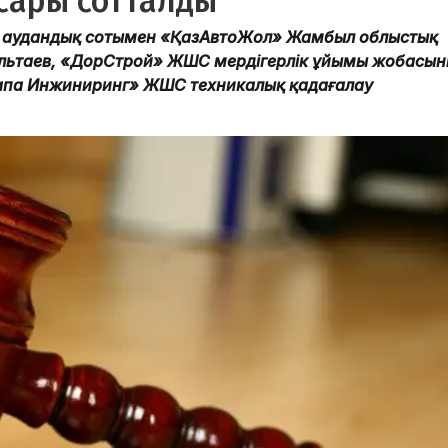
сары сотталды
й аудандық сотымен «ҚазАвтоЖол» Жамбыл облыстық
льтаев, «ДорСтрой» ЖШС мердігерлік ұйымы жобасын
Сапа Инжиниринг» ЖШС техникалық қадағалау