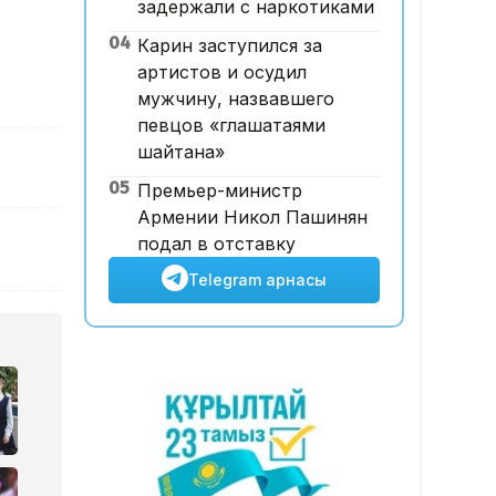
задержали с наркотиками
Абай облысы аумағындағы
04
Карин заступился за
орманды өрттен қорғауға 3
артистов и осудил
млрд теңгеден астам қаржы
мужчину, назвавшего
бөлінді
певцов «глашатаями
шайтана»
05
Премьер-министр
Армении Никол Пашинян
подал в отставку
Telegram арнасы