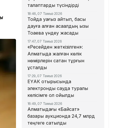
талаптарды түсіндірді
18:46, 07 Тамыз 2026
ың
Тойда уағыз айтып, басы
дауға қалған ақсақалдың қызы
Тоқаевқа үндеу жасады
17:47, 07 Тамыз 2026
«Ресейден жеткізілген»:
Алматыда жалған көлік
нөмірлерін сатқан тұрғын
ұсталды
17:29, 07 Тамыз 2026
ЕҮАК отырысында
электрондық сауда туралы
келісімге қол қойылды
16:49, 07 Тамыз 2026
Алматыдағы «Байсат»
базары аукционда 24,7 млрд
теңгеге сатылды