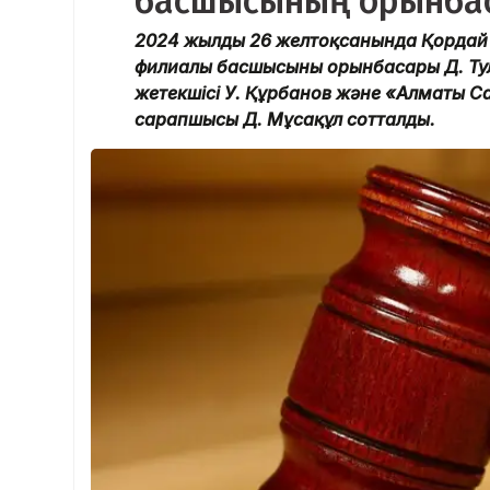
басшысының орынба
2024 жылдың 26 желтоқсанында Қорда
филиалы басшысының орынбасары Д. Ту
жетекшісі У. Құрбанов және «Алматы 
сарапшысы Д. Мұсақұл сотталды.