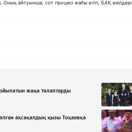
ы
. Оның айтуынша, сот процесі жабық өтіп, БАҚ өкілдері
қойылатын жаңа талаптарды
қалған ақсақалдың қызы Тоқаевқа