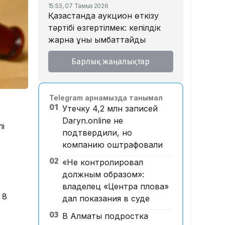
15:53, 07 Тамыз 2026
Қазақстанда аукцион өткізу
тәртібі өзгертілмек: кепілдік
жарна құны қымбаттайды
15:11, 07 Тамыз 2026
Барлық жаңалықтар
Мемлекеттік грант
иегерлерінің тізімі
жарияланды: 75 мыңнан
Telegram арнамызда танымал
астам талапкер тегін білім
01
Утечку 4,2 млн записей
алады
Daryn.online не
лі
14:45, 07 Тамыз 2026
подтвердили, но
Ұлттық валютаны инфляция
компанию оштрафовали
қарқынының баяулауы қолдап
отыр – сарапшылар
02
«Не контролировал
должным образом»:
13:30, 07 Тамыз 2026
Фельдшер Ұлдана
владелец «Центра плова»
 8
Мырзуанның қазасына қатысты
дал показания в суде
іс сотқа жолданды
03
В Алматы подростка
12:59, 07 Тамыз 2026