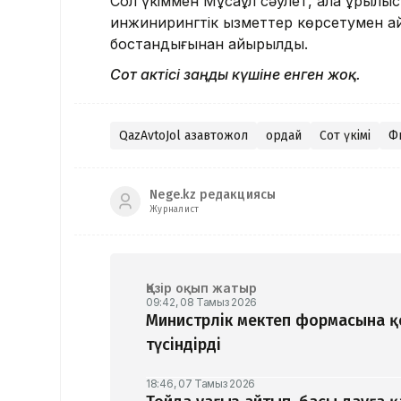
Сол үкіммен Мұсақұл сәулет, қала құрыл
инжинирингтік қызметтер көрсетумен ай
бостандығынан айырылды.
Сот актісі заңды күшіне енген жоқ.
QazАvtoJol Қазавтожол
Қордай
Сот үкімі
Ф
Nege.kz редакциясы
Журналист
Қазір оқып жатыр
09:42, 08 Тамыз 2026
Министрлік мектеп формасына 
түсіндірді
18:46, 07 Тамыз 2026