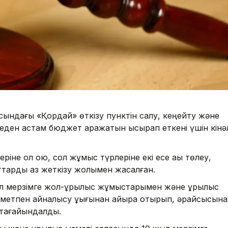
асындағы «Қордай» өткізу пунктін салу, кеңейту және
еден астам бюджет қаражатын ысырап еткені үшін кінә
не қол қою, сол жұмыс түрлеріне екі есе ақы төлеу,
ттарды аз жеткізу жолымен жасалған.
ыл мерзімге жол-құрылыс жұмыстарымен және құрылыс
метпен айналысу құқығынан айыра отырып, әрқайсысына
тағайындалды.