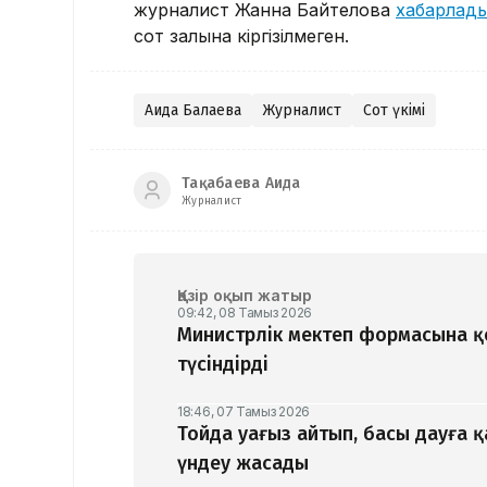
журналист Жанна Байтелова
хабарлад
сот залына кіргізілмеген.
Аида Балаева
Журналист
Сот үкімі
Тақабаева Аида
Журналист
Қазір оқып жатыр
09:42, 08 Тамыз 2026
Министрлік мектеп формасына 
түсіндірді
18:46, 07 Тамыз 2026
Тойда уағыз айтып, басы дауға 
үндеу жасады