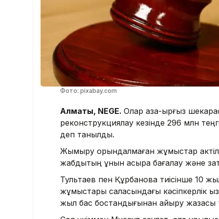
Фото: pixabay.com
Алматы, NEGE.
Олар қазақ-қырғыз шекар
реконструкциялау кезінде 296 млн теңг
деп танылды.
Жымқыру орындалмаған жұмыстар актілері
жабдықтың құнын асыра бағалау және за
Тультаев пен Құрбановқа тиісінше 10 ж
жұмыстары саласындағы кәсіпкерлік қыз
жыл бас бостандығынан айыру жазасы 