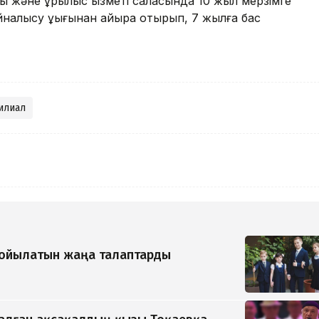
ысы және құрылыс қызметі саласында 10 жыл мерзімге
налысу құқығынан айыра отырып, 7 жылға бас
илиал
қойылатын жаңа талаптарды