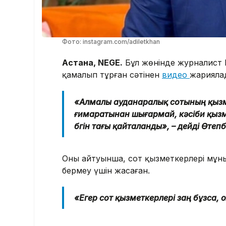
Фото: instagram.com/adiletkhan
Астана, NEGE.
Бұл жөнінде журналист 
қамалып тұрған сәтінен
видео
жарияла
«Алмалы ауданаралық сотының қызме
ғимаратынан шығармай, кәсіби қызмет
бүгін тағы қайталанды», – дейді Өтеп
Оның айтуынша, сот қызметкерлері мұн
бермеу үшін жасаған.
«Егер сот қызметкерлері заң бұзса, 