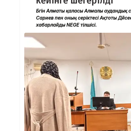
кейінге шегерілді
Бүгін Алматы қаласы Алмалы аудандық с
Сариев пен оның серіктесі Ақтоты Дүйс
хабарлайды NEGE тілшісі.