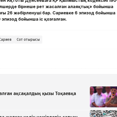
в пен Ақтоты Дүйсееваға ҚР Қылмыстық кодексінің 190
 мөлшерде бірнеше рет жасалған алаяқтық» бойынша
ғы 26 жәбірленуші бар. Сариевке 6 эпизод бойынша
 эпизод бойынша іс қозғалған.
 Сариев
Сот отырысы
қалған ақсақалдың қызы Тоқаевқа