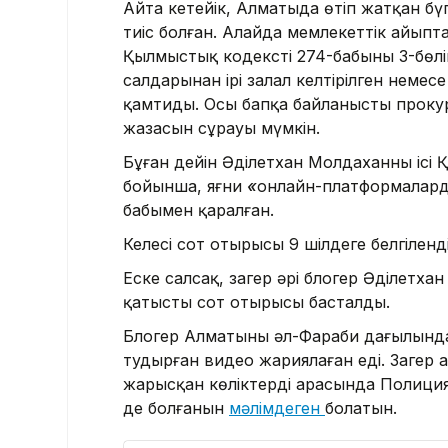
Айта кетейік, Алматыда өтіп жатқан бү
тиіс болған. Алайда мемлекеттік айыпта
Қылмыстық кодекстің 274-бабының 3-бөліг
салдарынан ірі залал келтірілген неме
қамтиды. Осы бапқа байланысты прокур
жазасын сұрауы мүмкін.
Бұған дейін Әділетхан Молдаханның ісі Қ
бойынша, яғни
«
онлайн-платформалард
бабымен қаралған.
Келесі сот отырысы 9 шілдеге белгіленді
Еске салсақ, заңгер әрі блогер Әділетх
қатысты сот отырысы басталды.
Блогер Алматының әл-Фараби даңғылынд
тудырған видео жариялаған еді. Заңге
жарысқан көліктердің арасында Полиция
де болғанын
мәлімдеген
болатын.