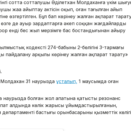
гінгі сотта сотталушы Әділетхан Молдаханға үкім шығу
ушы жаңа айыптау актісін оқып, оған тағылған айып
іне өзгертілген. Бұл бап көрінеу жалған ақпарат тарат
се өзге де ауыр зардаптарға әкеп соққан жағдайларды
ор енді бес жыл мерзімге бас бостандығынан айыру
ылмыстық кодекстің 274-бабының 2-бөлігінің 3-тармағы
ы пайдалану арқылы көрінеу жалған ақпарат тарату»
.
ан Молдахан 31 наурызда
ұсталып,
1 маусымда оған
а наурызда болған жол апатына қатысты резонанс
р апат алдында көлік жарысы ұйымдастырылғанын,
 департаменті бастығы орынбасарының қызметтік көлігі