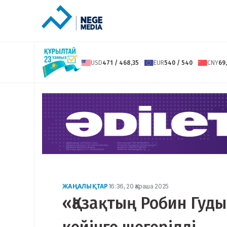
USD
471 / 468,35
EUR
540 / 540
CNY
69,
ЖАҢАЛЫҚТАР
16:36, 20 Қараша 2025
«Қазақтың Робин Гуды