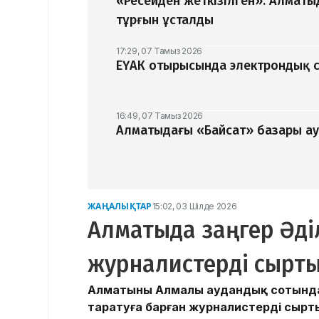
«Ресейден жеткізілген»: Алматы
тұрғын ұсталды
17:29, 07 Тамыз 2026
ЕҮАК отырысында электрондық с
16:49, 07 Тамыз 2026
Алматыдағы «Байсат» базары ау
ЖАҢАЛЫҚТАР
15:02, 03 Шілде 2026
Алматыда заңгер Әд
журналистерді сырты
Алматының Алмалы аудандық сотында 
таратуға барған журналистерді сырт