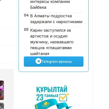
-
интересы компании
Футболдан ұлттық құраманы
Байбека
Грекия мен Арменияның
04
В Алматы подростка
бұрынғы бас бапкері
задержали с наркотиками
басқаруы мүмкін
05
Карин заступился за
артистов и осудил
мужчину, назвавшего
певцов «глашатаями
шайтана»
Telegram арнасы