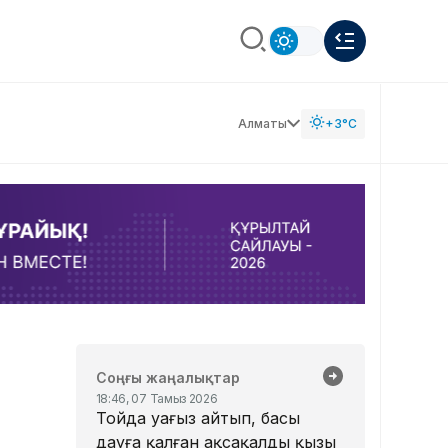
Алматы
+3°C
Соңғы жаңалықтар
18:46, 07 Тамыз 2026
Тойда уағыз айтып, басы
дауға қалған ақсақалдың қызы