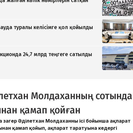
да жалған көлік нөмірлерін сатқан
ауда туралы келісімге қол қойылды
кционда 24,7 млрд теңгеге сатылды
ілетхан Молдаханның сотында
нан қамап қойған
заңгер Әділетхан Молдаханның ісі бойынша ақпарат
ынан қамап қойып, ақпарат таратуына кедергі