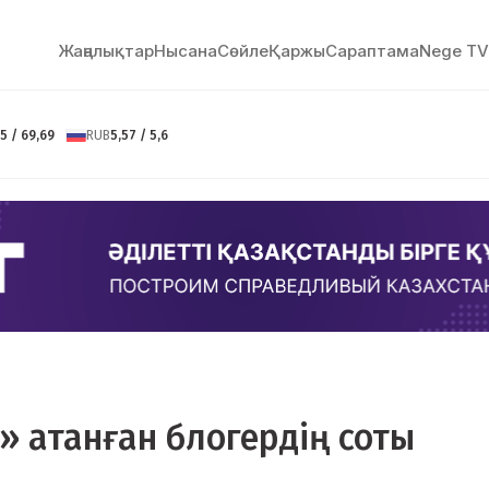
Жаңалықтар
Нысана
Сөйлe
Қаржы
Сараптама
Nege TV
5 / 69,69
RUB
5,57 / 5,6
» атанған блогердің соты