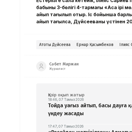
Естеріңізге сала кетейік, Ілияс Сарие
бабының 3-бөлігі 4-тармағы «Аса ірі
айып тағылып отыр. Іс бойынша барлы
айып тағылса, Дүйсееваның үстінен 20
Ақтоты Дүйсеева
Ернар Қасымбеков
Ілияс
Сәбет Маржан
Журналист
Қазір оқып жатыр
18:46, 07 Тамыз 2026
Тойда уағыз айтып, басы дауға 
үндеу жасады
17:47, 07 Тамыз 2026