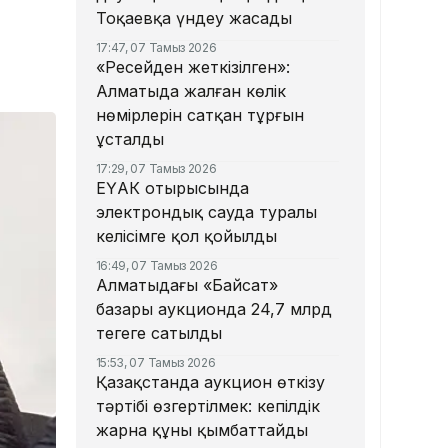
Тоқаевқа үндеу жасады
17:47, 07 Тамыз 2026
«Ресейден жеткізілген»:
Алматыда жалған көлік
нөмірлерін сатқан тұрғын
ұсталды
17:29, 07 Тамыз 2026
ЕҮАК отырысында
электрондық сауда туралы
келісімге қол қойылды
16:49, 07 Тамыз 2026
Алматыдағы «Байсат»
базары аукционда 24,7 млрд
теңгеге сатылды
15:53, 07 Тамыз 2026
Қазақстанда аукцион өткізу
тәртібі өзгертілмек: кепілдік
жарна құны қымбаттайды