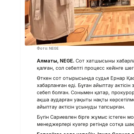
Фото: NEGE
Алматы, NEGE.
Сот хатшысының хабарл
қалған, сол себепті процесс кейінге шеге
Өткен сот отырысында судья Ернар Қас
хабарланған еді. Бұған айыптау актіс
себеп болған. Сонымен қатар, прокурор
ақша аударған уақыты нақты көрсетілм
айыптау актісін ұсынуды тапсырған.
Бүгін Сариевпен бірге жұмыс істеген м
менеджерлері куәгер ретінде сотқа шақ