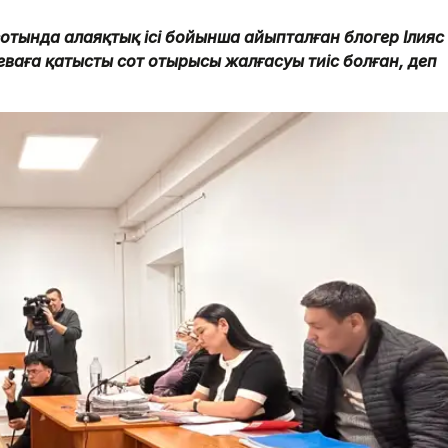
отында алаяқтық ісі бойынша айыпталған блогер Ілияс
ееваға қатысты сот отырысы жалғасуы тиіс болған, деп