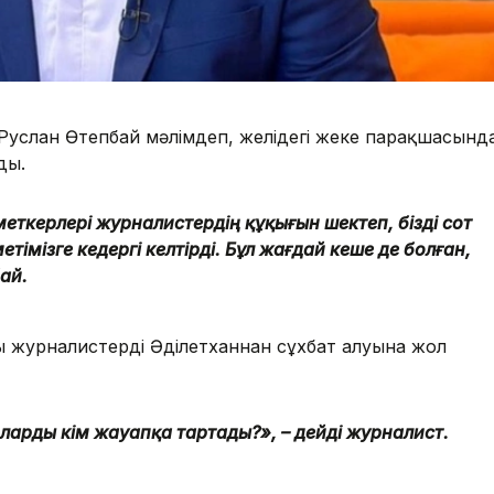
Руслан Өтепбай мәлімдеп, желідегі жеке парақшасынд
ды.
ткерлері журналистердің құқығын шектеп, бізді сот
імізге кедергі келтірді. Бұл жағдай кеше де болған,
бай.
ы журналистердің Әділетханнан сұхбат алуына жол
оларды кім жауапқа тартады?», – дейді журналист.