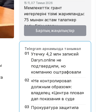
15:11, 07 Тамыз 2026
Мемлекеттік грант
иегерлерінің тізімі жарияланды:
75 мыңнан астам талапкер
тегін білім алады
Барлық жаңалықтар
14:45, 07 Тамыз 2026
Ұлттық валютаны инфляция
қарқынының баяулауы қолдап
Telegram арнамызда танымал
отыр – сарапшылар
01
Утечку 4,2 млн записей
13:30, 07 Тамыз 2026
Daryn.online не
Фельдшер Ұлдана
ы
подтвердили, но
Мырзуанның қазасына
компанию оштрафовали
қатысты іс сотқа жолданды
ға
02
«Не контролировал
12:59, 07 Тамыз 2026
Абай облысы аумағындағы
должным образом»:
орманды өрттен қорғауға 3
владелец «Центра плова»
млрд теңгеден астам қаржы
дал показания в суде
бөлінді
03
Прокуратура защитила
12:00, 07 Тамыз 2026