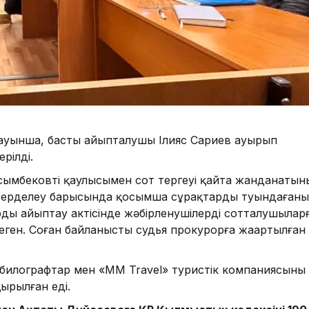
ауынша, басты айыпталушы Ілияс Сариев ауырып
рілді.
ымбековтің қаулысымен сот тергеуі қайта жанданатын
ін зерделеу барысында қосымша сұрақтардың туындағаны
дың айыптау актісінде жәбірленушілердің сотталушылар
еген. Соған байланысты судья прокурорға жаңартылған
обилографтар мен «MM Travel» туристік компаниясының
ырылған еді.