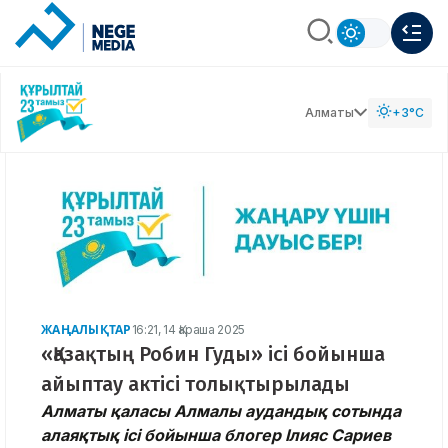
Алматы
+3°C
ЖАҢАЛЫҚТАР
16:21, 14 Қараша 2025
«Қазақтың Робин Гуды» ісі бойынша
айыптау актісі толықтырылады
Алматы қаласы Алмалы аудандық сотында
алаяқтық ісі бойынша блогер Ілияс Сариев