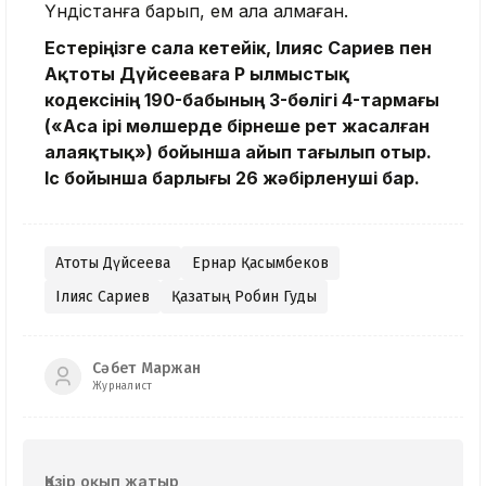
Үндістанға барып, ем ала алмаған.
Естеріңізге сала кетейік, Ілияс Сариев пен
Ақтоты Дүйсееваға ҚР Қылмыстық
кодексінің 190-бабының 3-бөлігі 4-тармағы
(«Аса ірі мөлшерде бірнеше рет жасалған
алаяқтық») бойынша айып тағылып отыр.
Іс бойынша барлығы 26 жәбірленуші бар.
Ақтоты Дүйсеева
Ернар Қасымбеков
Ілияс Сариев
Қазақтың Робин Гуды
Сәбет Маржан
Журналист
Қазір оқып жатыр