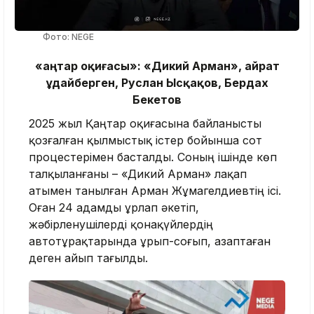
Фото: NEGE
«Қаңтар оқиғасы»: «Дикий Арман», Қайрат
Құдайберген, Руслан Ысқақов, Бердах
Бекетов
2025 жыл Қаңтар оқиғасына байланысты
қозғалған қылмыстық істер бойынша сот
процестерімен басталды. Соның ішінде көп
талқыланғаны – «Дикий Арман» лақап
атымен танылған Арман Жұмагелдиевтің ісі.
Оған 24 адамды ұрлап әкетіп,
жәбірленушілерді қонақүйлердің
автотұрақтарында ұрып-соғып, азаптаған
деген айып тағылды.