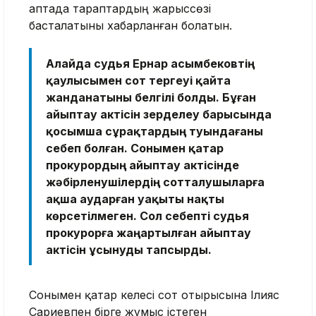
аптада тараптардың жарыссөзі
басталатыны хабарланған болатын.
Алайда судья Ернар Қасымбековтің
қаулысымен сот тергеуі қайта
жанданатыны белгілі болды. Бұған
айыптау актісін зерделеу барысында
қосымша сұрақтардың туындағаны
себеп болған. Сонымен қатар
прокурордың айыптау актісінде
жәбірленушілердің сотталушыларға
ақша аударған уақыты нақты
көрсетілмеген. Сол себепті судья
прокурорға жаңартылған айыптау
актісін ұсынуды тапсырды.
Сонымен қатар келесі сот отырысына Ілияс
Сариевпен бірге жұмыс істеген