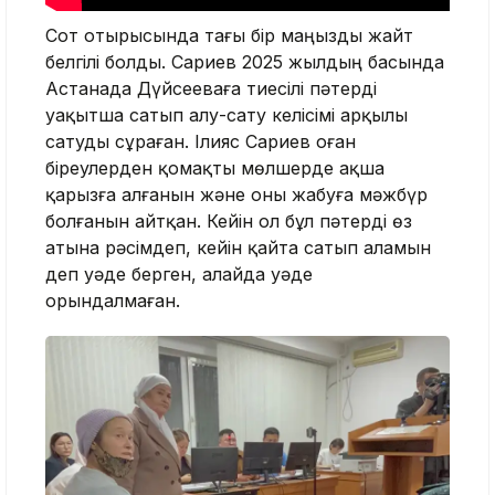
Сот отырысында тағы бір маңызды жайт
белгілі болды. Сариев 2025 жылдың басында
Астанада Дүйсееваға тиесілі пәтерді
уақытша сатып алу-сату келісімі арқылы
сатуды сұраған. Ілияс Сариев оған
біреулерден қомақты мөлшерде ақша
қарызға алғанын және оны жабуға мәжбүр
болғанын айтқан. Кейін ол бұл пәтерді өз
атына рәсімдеп, кейін қайта сатып аламын
деп уәде берген, алайда уәде
орындалмаған.