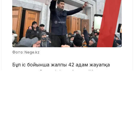
Фото: Nege.kz
Бұл іс бойынша жалпы 42 адам жауапқа
тартылды. Сот үкімімен Арман Жұмагелдиев
20 жылға, ҰҚК-ның 5-департаментінің экс-
басшысы Руслан Ысқақов 15 жыл 6 айға,
Алматы қаласы мәслихатының экс-
депутаты Қайрат Құдайберген 8 жылға,
блогер Бердах Бердімұрат Бекетов 7 жылға
бас бостандығынан айырылды.
Тақырыпқа орай:
Руслан Ысқақов қаңтар
оқиғасы кезінде Нұрсұлтан Назарбаевтың