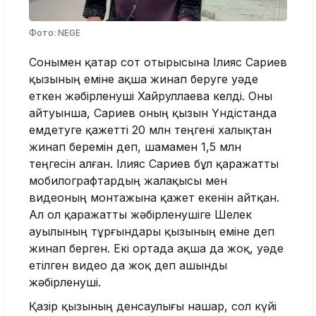
Фото: NEGE
Сонымен қатар сот отырысына Ілияс Сариев
қызының еміне ақша жинап беруге уәде
еткен жәбірленуші Хайруллаева келді. Оны
айтуынша, Сариев оның қызын Үндістанда
емдетуге қажетті 20 млн теңгені халықтан
жинап беремін деп, шамамен 1,5 млн
теңгесін алған. Ілияс Сариев бұл қаражатты
мобилографтардың жалақысы мен
видеоның монтажына қажет екенін айтқан.
Ал ол қаражатты жәбірленушіге Шелек
ауылының тұрғындары қызының еміне деп
жинап берген. Екі ортада ақша да жоқ, уәде
етілген видео да жоқ деп ашынды
жәбірленуші.
Қазір қызының денсаулығы нашар, сол күйі