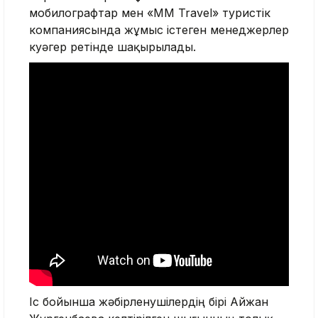
мобилографтар мен «MM Travel» туристік
компаниясында жұмыс істеген менеджерлер
куәгер ретінде шақырылады.
Іс бойынша жәбірленушілердің бірі Айжан