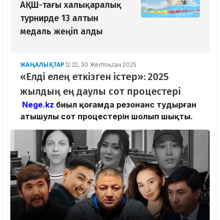
АҚШ-тағы халықаралық
турнирде 13 алтын
медаль жеңіп алды
ЖАҢАЛЫҚТАР
12:22, 30 Желтоқсан 2025
«Елді елең еткізген істер»: 2025
жылдың ең даулы сот процестері
Nege.kz
биыл қоғамда резонанс тудырған
атышулы сот процестерін шолып шықты.