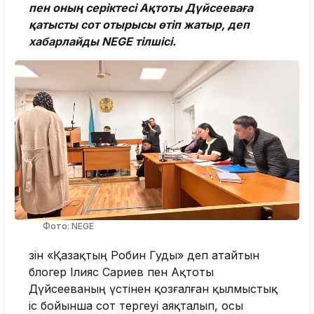
пен оның серіктесі Ақтоты Дүйсееваға
қатысты сот отырысы өтіп жатыр, деп
хабарлайды NEGE тілшісі.
Фото: NEGE
Өзін «Қазақтың Робин Гуды» деп атайтын
блогер Ілияс Сариев пен Ақтоты
Дүйсееваның үстінен қозғалған қылмыстық
іс бойынша сот тергеуі аяқталып, осы