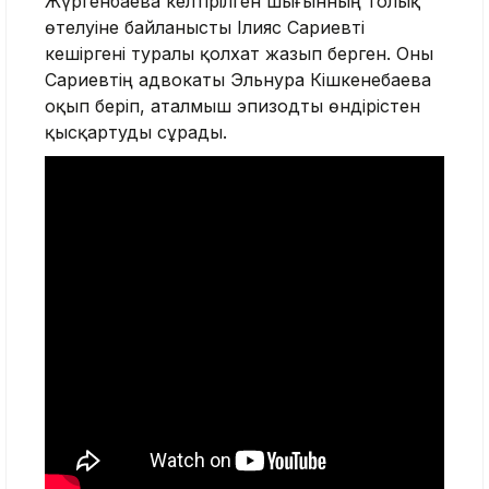
Жүргенбаева келтірілген шығынның толық
өтелуіне байланысты Ілияс Сариевті
кешіргені туралы қолхат жазып берген. Оны
Сариевтің адвокаты Эльнура Кішкенебаева
оқып беріп, аталмыш эпизодты өндірістен
қысқартуды сұрады.