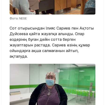
Фото: NEGE
Сот отырысындан Ілияс Сариев пен Ақтоты
Дүйсеева қайта жауапқа алынды. Олар
өздерінің бұған дейін сотта берген
жауаптарын растадв. Сариев өзінің құмар
ойындарға ақша салмағанын айтып,
ақталуда.