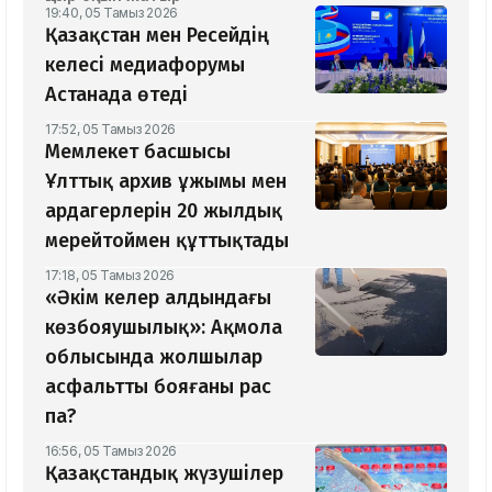
19:40, 05 Тамыз 2026
Қазақстан мен Ресейдің
келесі медиафорумы
Астанада өтеді
17:52, 05 Тамыз 2026
Мемлекет басшысы
Ұлттық архив ұжымы мен
ардагерлерін 20 жылдық
мерейтоймен құттықтады
17:18, 05 Тамыз 2026
«Әкім келер алдындағы
көзбояушылық»: Ақмола
облысында жолшылар
асфальтты бояғаны рас
па?
16:56, 05 Тамыз 2026
Қазақстандық жүзушілер