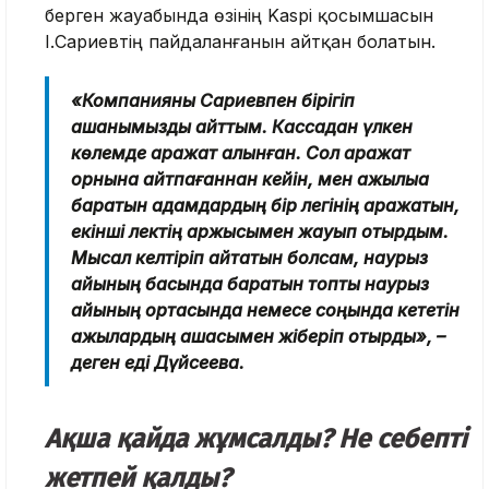
берген жауабында өзінің Kaspi қосымшасын
І.Сариевтің пайдаланғанын айтқан болатын.
«Компанияны Сариевпен бірігіп
ашқанымызды айттым. Кассадан үлкен
көлемде қаражат алынған. Сол қаражат
орнына қайтпағаннан кейін, мен қажылыққа
баратын адамдардың бір легінің қаражатын,
екінші лектің қаржысымен жауып отырдым.
Мысал келтіріп айтатын болсам, наурыз
айының басында баратын топты наурыз
айының ортасында немесе соңында кететін
қажылардың ақшасымен жіберіп отырдық», –
деген еді Дүйсеева.
Ақша қайда жұмсалды? Не себепті
жетпей қалды?