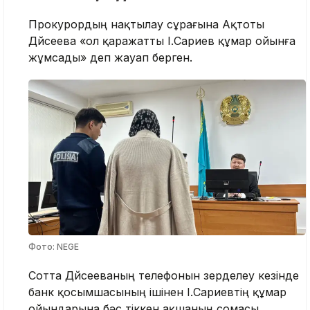
Прокурордың нақтылау сұрағына Ақтоты
Дүйсеева «ол қаражатты І.Сариев құмар ойынға
жұмсады» деп жауап берген.
Фото: NEGE
Сотта Дүйсееваның телефонын зерделеу кезінде
банк қосымшасының ішінен І.Сариевтің құмар
ойындарына бәс тіккен ақшаның сомасы