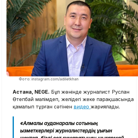
Фото: instagram.com/adiletkhan
Астана, NEGE.
Бұл жөнінде журналист Руслан
Өтепбай мәлімдеп, желідегі жеке парақшасында
қамалып тұрған сәтінен
видео
жариялады.
«Алмалы ауданаралық сотының
қызметкерлері журналистердің құқығын
шектеп, бізді сот ғимаратынан шығармай,