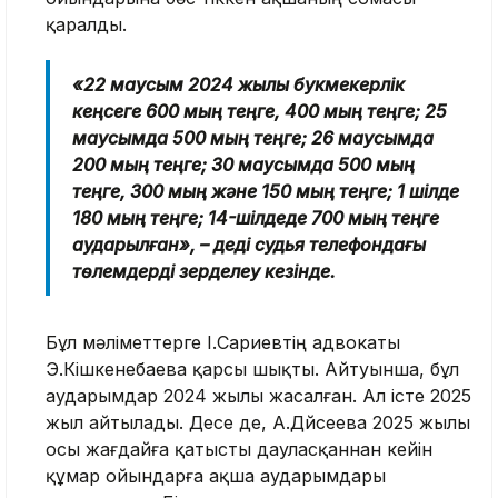
қаралды.
«22 маусым 2024 жылы букмекерлік
кеңсеге 600 мың теңге, 400 мың теңге; 25
маусымда 500 мың теңге; 26 маусымда
200 мың теңге; 30 маусымда 500 мың
теңге, 300 мың және 150 мың теңге; 1 шілде
180 мың теңге; 14-шілдеде 700 мың теңге
аударылған», – деді судья телефондағы
төлемдерді зерделеу кезінде.
Бұл мәліметтерге І.Сариевтің адвокаты
Э.Кішкенебаева қарсы шықты. Айтуынша, бұл
аударымдар 2024 жылы жасалған. Ал істе 2025
жыл айтылады. Десе де, А.Дүйсеева 2025 жылы
осы жағдайға қатысты дауласқаннан кейін
құмар ойындарға ақша аударымдары