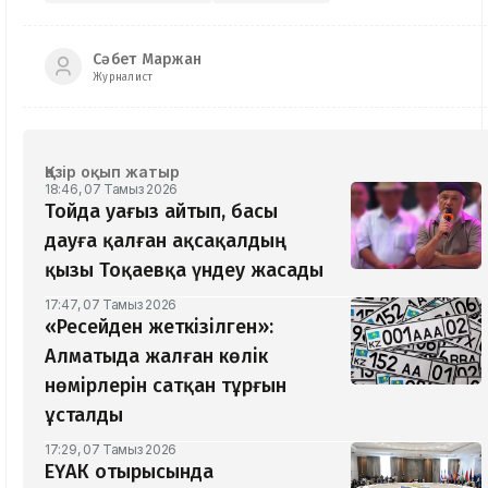
Сәбет Маржан
Журналист
Қазір оқып жатыр
18:46, 07 Тамыз 2026
Тойда уағыз айтып, басы
дауға қалған ақсақалдың
қызы Тоқаевқа үндеу жасады
17:47, 07 Тамыз 2026
«Ресейден жеткізілген»:
Алматыда жалған көлік
нөмірлерін сатқан тұрғын
ұсталды
17:29, 07 Тамыз 2026
ЕҮАК отырысында