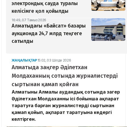
электрондық сауда туралы
келісімге қол қойылды
16:49, 07 Тамыз 2026
Алматыдағы «Байсат» базары
аукционда 24,7 млрд теңгеге
сатылды
ЖАҢАЛЫҚТАР
15:02, 03 Шілде 2026
Алматыда заңгер Әділетхан
Молдаханның сотында журналистерді
сыртынан қамап қойған
Алматының Алмалы аудандық сотында заңгер
Әділетхан Молдаханның ісі бойынша ақпарат
таратуға барған журналистерді сыртынан
қамап қойып, ақпарат таратуына кедергі
келтірген.