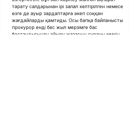
тарату салдарынан ірі залал келтірілген немесе
өзге де ауыр зардаптарға әкеп соққан
жағдайларды қамтиды. Осы бапқа байланысты
прокурор енді бес жыл мерзімге бас
бостандығынан айыру жазасын сұрауы мүмкін.
Бұған дейін Әділетхан Молдаханның ісі
Қылмыстық кодекстің 274-бабының 2-бөлігінің 3-
тармағы бойынша, яғни
«
онлайн-
платформаларды пайдалану арқылы көрінеу
жалған ақпарат тарату» бабымен қаралған.
Келесі сот отырысы 9 шілдеге белгіленді.
Еске салсақ, заңгер әрі блогер Әділетхан
Молдахан 31 наурызда
ұсталып,
1 маусымда
оған қатысты сот отырысы басталды.
Блогер Алматының әл-Фараби даңғылында
наурызда болған жол апатына қатысты резонанс
тудырған видео жариялаған еді. Заңгер апат