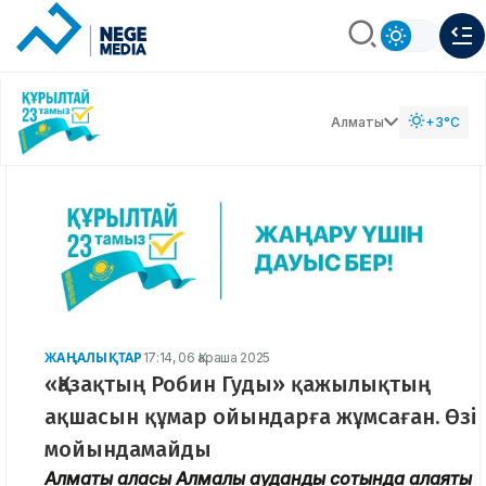
Алматы
+3°C
ЖАҢАЛЫҚТАР
17:14, 06 Қараша 2025
«Қазақтың Робин Гуды» қажылықтың
ақшасын құмар ойындарға жұмсаған. Өзі
мойындамайды
Алматы қаласы Алмалы аудандық сотында алаяқтық