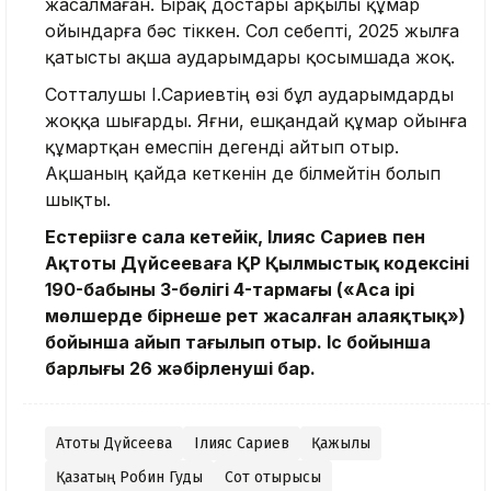
жасалмаған. Бірақ достары арқылы құмар
ойындарға бәс тіккен. Сол себепті, 2025 жылға
қатысты ақша аударымдары қосымшада жоқ.
Сотталушы І.Сариевтің өзі бұл аударымдарды
жоққа шығарды. Яғни, ешқандай құмар ойынға
құмартқан емеспін дегенді айтып отыр.
Ақшаның қайда кеткенін де білмейтін болып
шықты.
Естеріңізге сала кетейік, Ілияс Сариев пен
Ақтоты Дүйсееваға ҚР Қылмыстық кодексінің
190-бабының 3-бөлігі 4-тармағы («Аса ірі
мөлшерде бірнеше рет жасалған алаяқтық»)
бойынша айып тағылып отыр. Іс бойынша
барлығы 26 жәбірленуші бар.
Ақтоты Дүйсеева
Ілияс Сариев
Қажылық
Қазақтың Робин Гуды
Сот отырысы