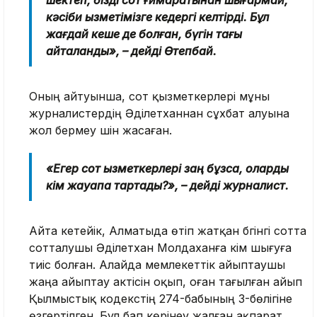
кәсіби қызметімізге кедергі келтірді. Бұл
жағдай кеше де болған, бүгін тағы
қайталанды», – дейді Өтепбай.
Оның айтуынша, сот қызметкерлері мұны
журналистердің Әділетханнан сұхбат алуына
жол бермеу үшін жасаған.
«Егер сот қызметкерлері заң бұзса, оларды
кім жауапқа тартады?», – дейді журналист.
Айта кетейік, Алматыда өтіп жатқан бүгінгі сотта
сотталушы Әділетхан Молдаханға үкім шығуға
тиіс болған. Алайда мемлекеттік айыптаушы
жаңа айыптау актісін оқып, оған тағылған айып
Қылмыстық кодекстің 274-бабының 3-бөлігіне
өзгертілген. Бұл бап көрінеу жалған ақпарат