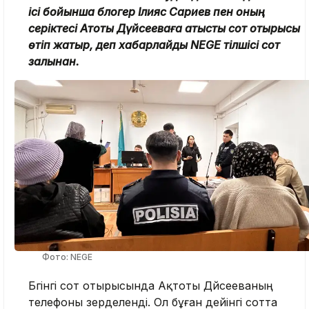
ісі бойынша блогер Ілияс Сариев пен оның
серіктесі Ақтоты Дүйсееваға қатысты сот отырысы
өтіп жатыр, деп хабарлайды NEGE тілшісі сот
залынан.
Фото: NEGE
Бүгінгі сот отырысында Ақтоты Дүйсееваның
телефоны зерделенді. Ол бұған дейінгі сотта