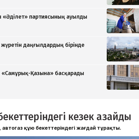
 «Әділет» партиясының ауылды
п жүретін даңғылдардың бірінде
ді «Самұрық-Қазына» басқарады
бекеттеріндегі кезек азайды
е, автогаз құю бекеттеріндегі жағдай тұрақты.