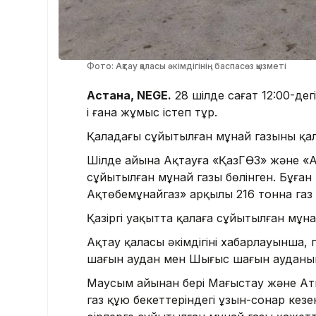
Фото: Ақтау қаласы әкімдігінің баспасөз қызметі
Астана, NEGE.
28 шілде сағат 12:00-дег
і ғана жұмыс істеп тұр.
Қаладағы сұйытылған мұнай газының қал
Шілде айына Ақтауға «ҚазГӨЗ» және «
сұйытылған мұнай газы бөлінген. Бұған
Ақтөбемұнайгаз» арқылы 216 тонна газ 
Қазіргі уақытта қалаға сұйытылған мұ
Ақтау қаласы әкімдігінің хабарлауынша, 
шағын аудан мен Шығыс шағын ауданынд
Маусым айынан бері Маңғыстау және А
газ құю бекеттеріндегі ұзын-сонар кез