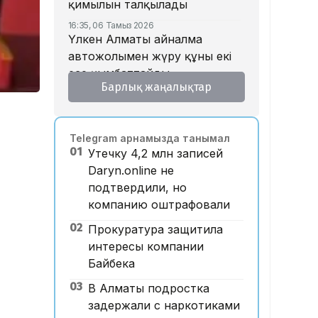
қимылын талқылады
16:35, 06 Тамыз 2026
Үлкен Алматы айналма
автожолымен жүру құны екі
есе қымбаттайды
Барлық жаңалықтар
16:32, 06 Тамыз 2026
Тойдағы тілек қандай болуы
керек? Этнограф дәстүрдің
Telegram арнамызда танымал
мәнін түсіндірді
01
Утечку 4,2 млн записей
16:26, 06 Тамыз 2026
Daryn.online не
«Уахабист емеспін»: Бекболат
подтвердили, но
Тілеухан діни ұстанымына
компанию оштрафовали
қатысты жауап берді
02
Прокуратура защитила
14:52, 06 Тамыз 2026
Қазақстанда 2 млн теңге
интересы компании
жалақы қай саланың
Байбека
мамандарына ұсынылады?
03
В Алматы подростка
14:05, 06 Тамыз 2026
задержали с наркотиками
Астанада жолаушы мінген