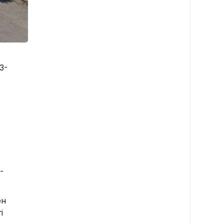
3-
-
ен
і