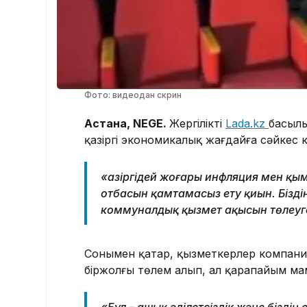
Фото: видеодан скрин
Астана, NEGE.
Жергілікті
Lada.kz
басыл
қазіргі экономикалық жағдайға сәйкес 
«Қазіргідей жоғары инфляция мен қ
отбасын қамтамасыз ету қиын. Бізді
коммуналдық қызмет ақысын төлеуге ж
Сонымен қатар, қызметкерлер компани
біржолғы төлем алып, ал қарапайым мама
«Бұл – ашық әділетсіздік және біздің