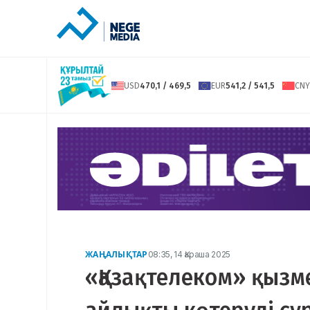
USD
470,1 / 469,5
EUR
541,2 / 541,5
CNY
ЖАҢАЛЫҚТАР
08:35, 14 Қараша 2025
«Қазақтелеком» қызм