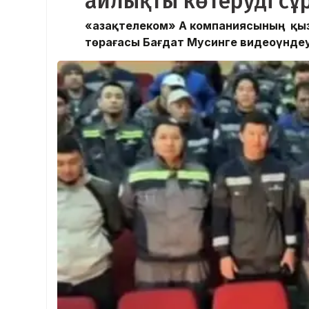
айлықты көтеруді сұ
«Қазақтелеком» АҚ компаниясының қ
төрағасы Бағдат Мусинге видеоүндеу