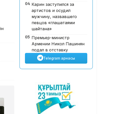
04
Карин заступился за
ұшқышсыз әуе таксиі алғаш
артистов и осудил
рет көкке көтерілді
мужчину, назвавшего
певцов «глашатаями
ін
шайтана»
05
Премьер-министр
Армении Никол Пашинян
подал в отставку
Telegram арнасы