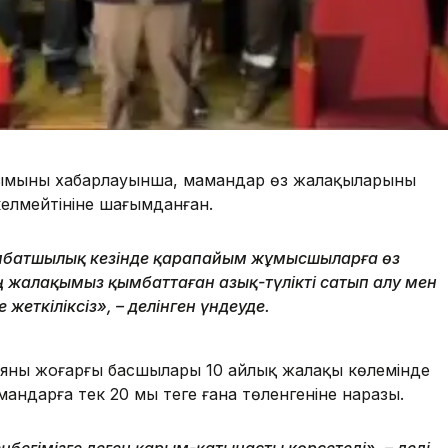
ымының хабарлауынша, мамандар өз
жалақыларының
келмейтініне шағымданған.
ымбатшылық кезінде қарапайым жұмысшыларға өз
ң жалақымыз қымбаттаған азық-түлікті сатып алу мен
еткіліксіз», – делінген үндеуде.
яның жоғарғы басшылары 10 айлық жалақы көлемінде
ндарға тек 20 мың теңге ғана төленгеніне наразы.
 еңбегімізге деген қарым-қатынасты көрсетеді», – деді