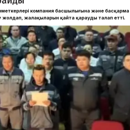
райды
ызметкерлері компания басшылығына және басқарма
 жолдап, жалақыларын қайта қарауды талап етті.