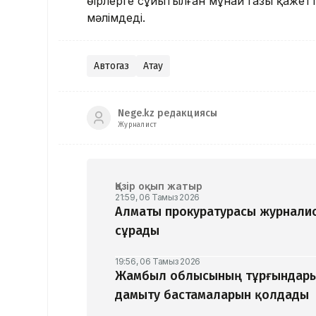
өңірлерге сұйытылған мұнай газы қажет
мәлімдеді.
Автогаз
Ақтау
Nege.kz редакциясы
Журналист
Қазір оқып жатыр
21:59, 06 Тамыз 2026
Алматы прокуратурасы журналис
сұрады
19:56, 06 Тамыз 2026
Жамбыл облысының тұрғындары
дамыту бастамаларын қолдады