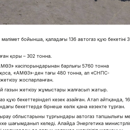
і мәлімет бойынша, қаладағы 136 автогаз құю бекетінің 3
ған қоры – 302 тонна.
АМӨЗ» кәсіпорындарынан барлығы 5760 тонна
 қоса, «АМӨЗ»-ден тағы 480 тонна, ал «СНПС-
жеткізу жоспарланған.
най газын жеткізу жұмыстары жалғасып жатыр.
газ құю бекеттеріндегі кезек азайған. Атап айтқанда, 16
ағы бекеттерде бірнеше көлік қана кезекте тұрған.
тырау облыстарының тұрғындары автогаз тапшылығы м
екке шағымданып келеді. Алайда Энергетика министрліг