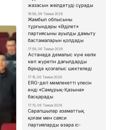
жазасын жеңілдетуді сұрады
19:56, 06 Тамыз 2026
Жамбыл облысының
тұрғындары «Әділет»
партиясының ауылды дамыту
бастамаларын қолдады
17:59, 06 Тамыз 2026
Астанада демалыс күні көлік
көп жүретін даңғылдардың
бірінде қозғалыс шектеледі
17:15, 06 Тамыз 2026
ERG-дегі мемлекеттің үлесін
енді «Самұрық-Қазына»
басқарады
17:13, 06 Тамыз 2026
Сарапшылар азаматтық
қоғам мен саяси
партиялардың өзара іс-