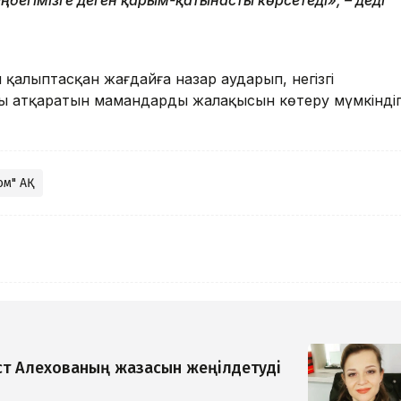
алыптасқан жағдайға назар аударып, негізгі
ы атқаратын мамандардың жалақысын көтеру мүмкіндіг
ом" АҚ
т Алехованың жазасын жеңілдетуді