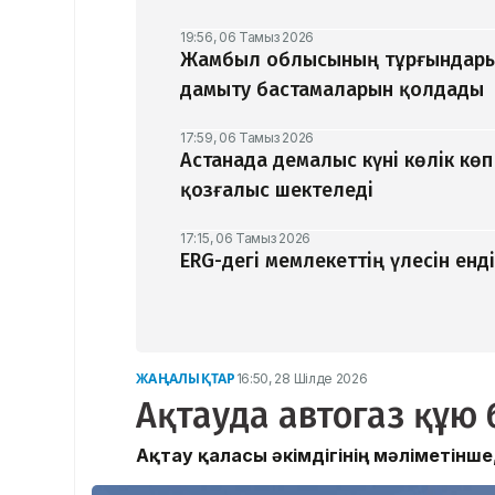
19:56, 06 Тамыз 2026
Жамбыл облысының тұрғындары
дамыту бастамаларын қолдады
17:59, 06 Тамыз 2026
Астанада демалыс күні көлік кө
қозғалыс шектеледі
17:15, 06 Тамыз 2026
ERG-дегі мемлекеттің үлесін ен
ЖАҢАЛЫҚТАР
16:50, 28 Шілде 2026
Ақтауда автогаз құю 
​Ақтау қаласы әкімдігінің мәліметінш