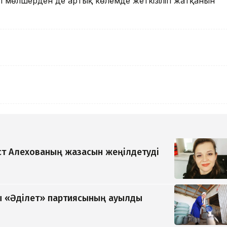
ті мөлшерден де артық көлемде жеткізіліп жатқанын
т Алехованың жазасын жеңілдетуді
 «Әділет» партиясының ауылды