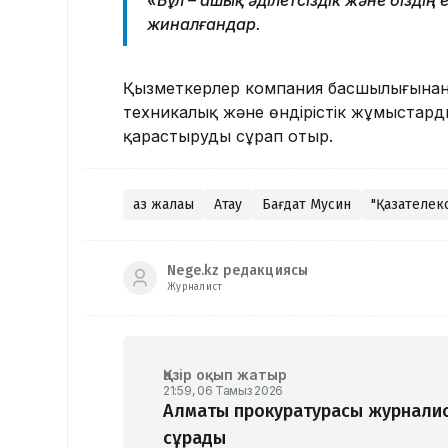
жиналғандар.
Қызметкерлер компания басшылығынан қ
техникалық және өндірістік жұмыстард
қарастыруды сұрап отыр.
аз жалақы
Ақтау
Бағдат Мусин
"Қазақтелек
Nege.kz редакциясы
Журналист
Қазір оқып жатыр
21:59, 06 Тамыз 2026
Алматы прокуратурасы журналис
сұрады