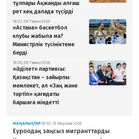
тұлпары Ақжанды алғаш
рет кең далада түсірді
18:37, 08 Тамыз 2026
«Астана» баскетбол
клубы жабыла ма?
Министрлік түсініктеме
берді
16:29, 08 Тамыз 2026
«Әділет» партиясы:
Қазақстан – зайырлы
мемлекет, ал «Заң және
тәртіп» қағидаты
баршаға міндетті
ЖАҢАЛЫҚТАР
09:02, 19 Маусым 2026
Еуроодақ заңсыз мигранттарды