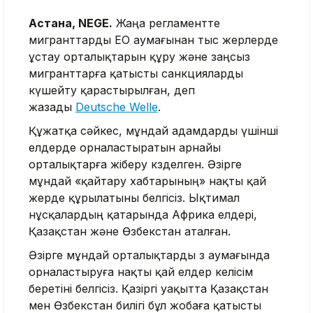
Астана, NEGE.
Жаңа регламентте
мигранттарды ЕО аумағынан тыс жерлерде
ұстау орталықтарын құру және заңсыз
мигранттарға қатысты санкцияларды
күшейту қарастырылған, деп
жазады
Deutsche Welle
.
Құжатқа сәйкес, мұндай адамдарды үшінші
елдерде орналастыратын арнайы
орталықтарға жіберу көзделген. Әзірге
мұндай «қайтару хабтарының» нақты қай
жерде құрылатыны белгісіз. Ықтимал
нұсқалардың қатарында Африка елдері,
Қазақстан және Өзбекстан аталған.
Әзірге мұндай орталықтарды өз аумағында
орналастыруға нақты қай елдер келісім
беретіні белгісіз. Қазіргі уақытта Қазақстан
мен Өзбекстан билігі бұл жобаға қатысты