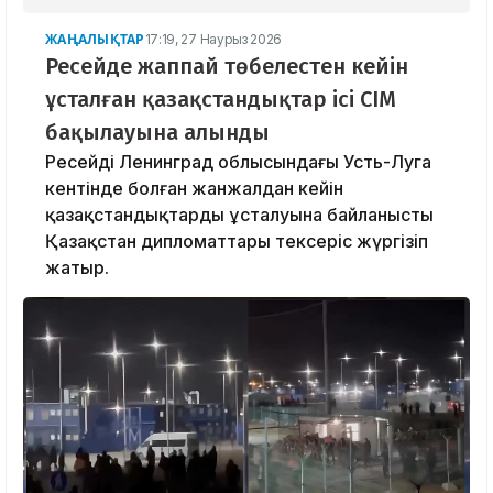
ЖАҢАЛЫҚТАР
17:19, 27 Наурыз 2026
Ресейде жаппай төбелестен кейін
ұсталған қазақстандықтар ісі СІМ
бақылауына алынды
Ресейдің Ленинград облысындағы Усть-Луга
кентінде болған жанжалдан кейін
қазақстандықтардың ұсталуына байланысты
Қазақстан дипломаттары тексеріс жүргізіп
жатыр.