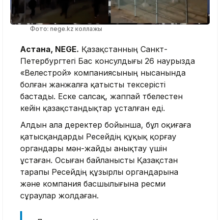
Фото: nege.kz коллажы
Астана, NEGE.
Қазақстанның Санкт-
Петербургтегі Бас консулдығы 26 наурызда
«Велестрой» компаниясының нысанында
болған жанжалға қатысты тексерісті
бастады. Еске салсақ, жаппай төбелестен
кейін қазақстандықтар ұсталған еді.
Алдын ала деректер бойынша, бұл оқиғаға
қатысқандарды Ресейдің құқық қорғау
органдары мән-жайды анықтау үшін
ұстаған. Осыған байланысты Қазақстан
тарапы Ресейдің құзырлы органдарына
және компания басшылығына ресми
сұраулар жолдаған.