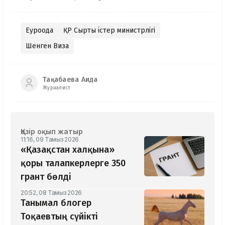
Еуроодақ
ҚР Сыртқы істер министрлігі
Шенген Виза
Тақабаева Аида
Журналист
Қазір оқып жатыр
11:16, 09 Тамыз 2026
«Қазақстан халқына»
қоры талапкерлерге 350
грант бөлді
20:52, 08 Тамыз 2026
Танымал блогер
Тоқаевтың сүйікті