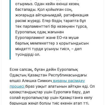
отырмыз. Одан кейін екінші кезең
басталады. Қол қойылған соң,
жоғарыда айтқанымдай, ратификация
рәсімі жүреді. Егер біздің тарапта бұл
тек парламенттегі бір кезеңнен тұрса,
Еуропалық одақ жағынан
Еуропарламент және ЕО-ға мүше
барлық мемлекеттер өз қорытындысын
міндетті түрде ұсынуы тиіс», – деп
түсіндірді ол.
Еске салсақ, бұған дейін Еуропалық
Одақтың Қазақстан Республикасындағы
елшісі Алешка Симкич
визаны рәсімдеу
процесі
біраз уақыт алатынын айтқан еді. Ол
қазақстандықтар үшін Еуропаға бару, дәл
солай еуропалықтар үшін Қазақстанға келу
барынша жеңіл болуы тиіс екенін атап өтті.