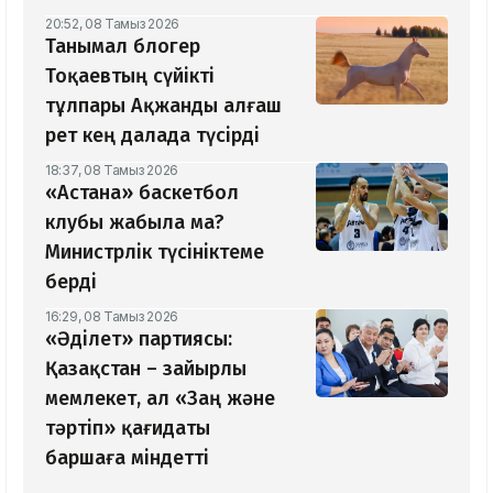
20:52, 08 Тамыз 2026
Танымал блогер
Тоқаевтың сүйікті
тұлпары Ақжанды алғаш
рет кең далада түсірді
18:37, 08 Тамыз 2026
«Астана» баскетбол
клубы жабыла ма?
Министрлік түсініктеме
берді
16:29, 08 Тамыз 2026
«Әділет» партиясы:
Қазақстан – зайырлы
мемлекет, ал «Заң және
тәртіп» қағидаты
баршаға міндетті