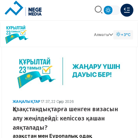
Алматы
+3°C
ЖАҢАЛЫҚТАР
17:37, 22 Сәуір 2026
Қазақстандықтарға шенген визасын
алу жеңілдейді: келіссөз қашан
аяқталады?
Қазақстан мен Еуропалық одақ