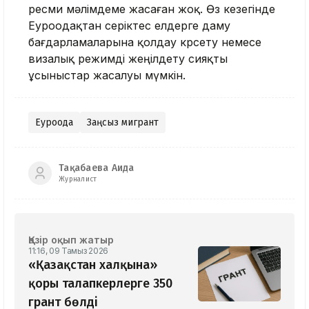
ресми мәлімдеме жасаған жоқ. Өз кезегінде
Еуроодақтан серіктес елдерге даму
бағдарламаларына қолдау көрсету немесе
визалық режимді жеңілдету сияқты
ұсыныстар жасалуы мүмкін.
Еуроодақ
Заңсыз мигрант
Тақабаева Аида
Журналист
Қазір оқып жатыр
11:16, 09 Тамыз 2026
«Қазақстан халқына»
қоры талапкерлерге 350
грант бөлді