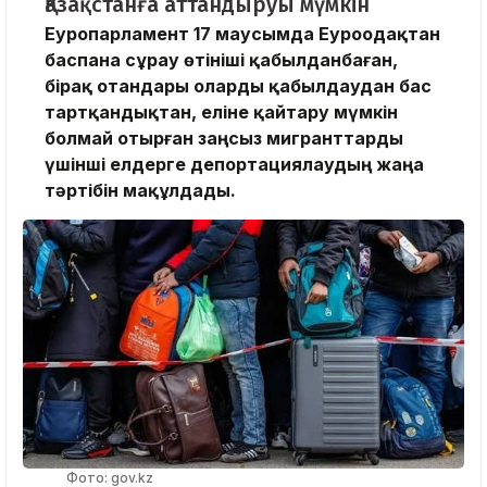
Қазақстанға аттандыруы мүмкін
Еуропарламент 17 маусымда Еуроодақтан
баспана сұрау өтініші қабылданбаған,
бірақ отандары оларды қабылдаудан бас
тартқандықтан, еліне қайтару мүмкін
болмай отырған заңсыз мигранттарды
үшінші елдерге депортациялаудың жаңа
тәртібін мақұлдады.
Фото: gov.kz