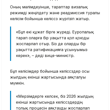
Оның мәлімдеуінше, тараптар визалық
режимді жеңілдету және реадмиссия туралы
келісім бойынша келіссөз жүргізіп жатыр.
«Бұл екі құжат бірге жүреді. Еуропалық
тарап оларға бір уақытта қол қоюды
жоспарлап отыр. Біз де оларды бір
уақытта ратификацияға ұсынуымыз
керек», – деді вице-министр.
Бұл келісімдер бойынша келіссөздер осы
жылдың екінші жартысында аяқталуы
мүмкін.
«Мерзімдерге келсек, біз 2026 жылдың
екінші жартысында келіссөздердің
толық процесін аяқтауды жоспарлап