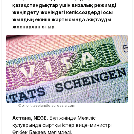
қазақстандықтар үшін визалық режимді
жеңілдету жөніндегі келіссөздерді осы
жылдың екінші жартысында аяқтауды
жоспарлап отыр.
Фото: travelandleisureasia.com
Астана, NEGE.
Бұл жөнінде Мәжіліс
кулуарында сыртқы істер вице-министрі
Әлібек Бақаев мәлімдеді.