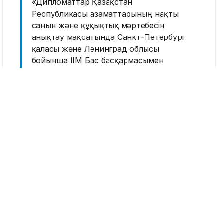
«Дипломаттар Қазақстан
Республикасы азаматтарының нақты
санын және құқықтық мәртебесін
анықтау мақсатында Санкт-Петербург
қаласы және Ленинград облысы
бойынша ІІМ Бас басқармасымен
байланыста. Аталған мәселе
Министрліктің ерекше бақылауында»,–
делінген СІМ түсініктемесінде.
Еске салайық, бұған дейін Усть-Луга порты
маңында Қазақстан азаматтарының
қатысуымен жаппай жанжал болғаны
туралы ақпарат тараған еді. Әлеуметтік
желілерде жарияланған видеода бір топ
адамның өзара қақтығысқа түскені көрінеді.
Артынша оқиға орнына дабыл шамдары
қосылған арнайы көлік жоғары