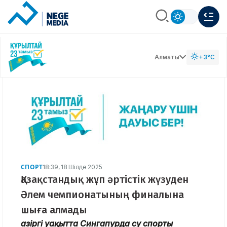
Алматы
+3°C
СПОРТ
18:39, 18 Шілде 2025
Қазақстандық жұп әртістік жүзуден
Әлем чемпионатының финалына
шыға алмады
Қазіргі уақытта Сингапурда су спорты