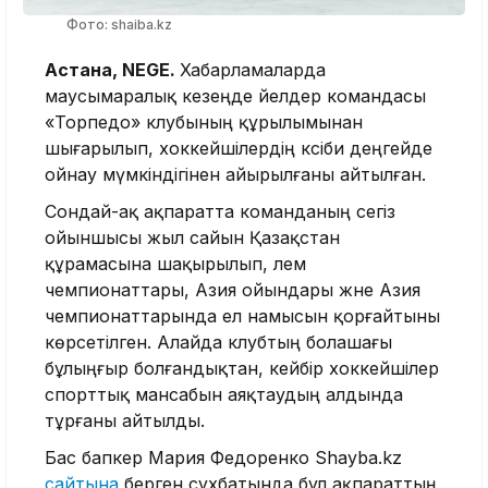
Фото: shaiba.kz
Астана, NEGE.
Хабарламаларда
маусымаралық кезеңде әйелдер командасы
«Торпедо» клубының құрылымынан
шығарылып, хоккейшілердің кәсіби деңгейде
ойнау мүмкіндігінен айырылғаны айтылған.
Сондай-ақ ақпаратта команданың сегіз
ойыншысы жыл сайын Қазақстан
құрамасына шақырылып, әлем
чемпионаттары, Азия ойындары және Азия
чемпионаттарында ел намысын қорғайтыны
көрсетілген. Алайда клубтың болашағы
бұлыңғыр болғандықтан, кейбір хоккейшілер
спорттық мансабын аяқтаудың алдында
тұрғаны айтылды.
Бас бапкер Мария Федоренко Shayba.kz
сайтына
берген сұхбатында бұл ақпараттың