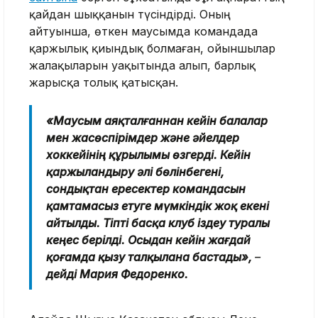
қайдан шыққанын түсіндірді. Оның
айтуынша, өткен маусымда командада
қаржылық қиындық болмаған, ойыншылар
жалақыларын уақытында алып, барлық
жарысқа толық қатысқан.
«Маусым аяқталғаннан кейін балалар
мен жасөспірімдер және әйелдер
хоккейінің құрылымы өзгерді. Кейін
қаржыландыру әлі бөлінбегені,
сондықтан ересектер командасын
қамтамасыз етуге мүмкіндік жоқ екені
айтылды. Тіпті басқа клуб іздеу туралы
кеңес берілді. Осыдан кейін жағдай
қоғамда қызу талқылана бастады»,
–
дейді Мария Федоренко.