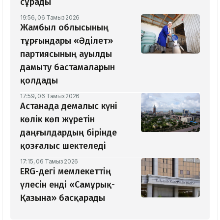
сұрады
19:56, 06 Тамыз 2026
Жамбыл облысының
тұрғындары «Әділет»
партиясының ауылды
дамыту бастамаларын
қолдады
17:59, 06 Тамыз 2026
Астанада демалыс күні
көлік көп жүретін
даңғылдардың бірінде
қозғалыс шектеледі
17:15, 06 Тамыз 2026
ERG-дегі мемлекеттің
үлесін енді «Самұрық-
Қазына» басқарады