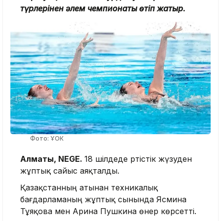
түрлерінен әлем чемпионаты өтіп жатыр.
Фото: ҰОК
Алматы, NEGE.
18 шілдеде әртістік жүзуден
жұптық сайыс аяқталды.
Қазақстанның атынан техникалық
бағдарламаның жұптық сынында Ясмина
Тұяқова мен Арина Пушкина өнер көрсетті.