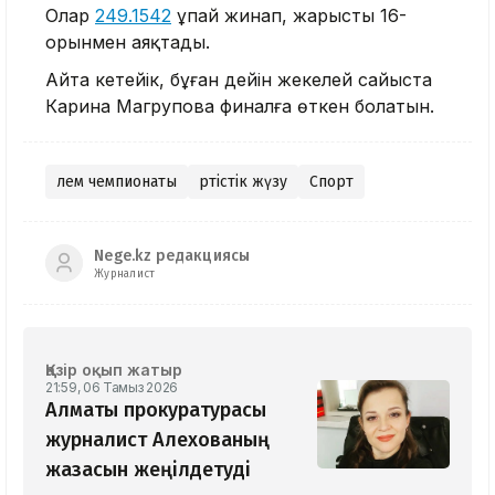
Олар
249.1542
ұпай жинап, жарысты 16-
орынмен аяқтады.
Айта кетейік, бұған дейін жекелей сайыста
Карина Магрупова финалға өткен болатын.
Әлем чемпионаты
Әртістік жүзу
Спорт
Nege.kz редакциясы
Журналист
Қазір оқып жатыр
21:59, 06 Тамыз 2026
Алматы прокуратурасы
журналист Алехованың
жазасын жеңілдетуді