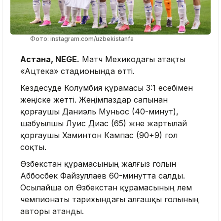
Фото: instagram.com/uzbekistanfa
Астана, NEGE.
Матч Мехикодағы атақты
«Ацтека» стадионында өтті.
Кездесуде Колумбия құрамасы 3:1 есебімен
жеңіске жетті. Жеңімпаздар сапынан
қорғаушы Даниэль Муньос (40-минут),
шабуылшы Луис Диас (65) және жартылай
қорғаушы Хаминтон Кампас (90+9) гол
соқты.
Өзбекстан құрамасының жалғыз голын
Аббосбек Файзуллаев 60-минутта салды.
Осылайша ол Өзбекстан құрамасының әлем
чемпионаты тарихындағы алғашқы голының
авторы атанды.