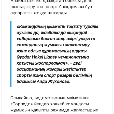
Алайда Шығыс Қазақстан облысы Дене
шынықтыру және спорт басқармасы бұл
ақпаратты жоққа шығарды.
«Команданың қызметін тоқтату туралы
ауызша да, жазбаша да ешқандай
хабарлама болған жоқ. Қазіргі уақытта
команданың жұмысын жалғастыру
және облыс құрамасының алдағы
Qyzdar Hokei Ligasy чемпионатына
қатысуы жоспарланған», – деді
басқарманың жоғары жетістіктер
спорты және спорт резерві бөлімінің
басшысы Аида Жұханова.
Осылайша, ведомствоның мәліметінше,
«Торпедо» әйелдер хоккей командасы
жұмысын қалыпты режимде жалғастырып