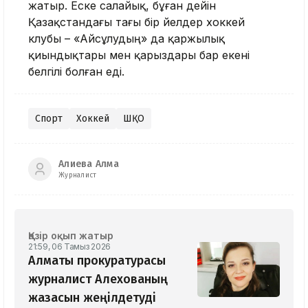
жатыр. Еске салайық, бұған дейін
Қазақстандағы тағы бір әйелдер хоккей
клубы – «Айсұлудың» да қаржылық
қиындықтары мен қарыздары бар екені
белгілі болған еді.
Спорт
Хоккей
ШҚО
Алиева Алма
Журналист
Қазір оқып жатыр
21:59, 06 Тамыз 2026
Алматы прокуратурасы
журналист Алехованың
жазасын жеңілдетуді