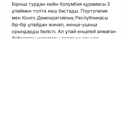
Бірінші турдан кейін Колумбия құрамасы 3
ұпаймен топта көш бастады. Португалия
мен Конго Демократиялық Республикасы
бір-бір ұпайдан жинап, екінші-үшінші
орындарды бөлісті. Ал ұпай еншілей алмаған
Өзбекстан құрамасы төртінші орынға
тұрақтады.
Өзбекстан құрамасы келесі матчын 23
маусым күні Португалияға қарсы өткізеді.
Әлем чемпионаты
Өзбекстан құрамасы
Футбол
Тақабаева Аида
Журналист