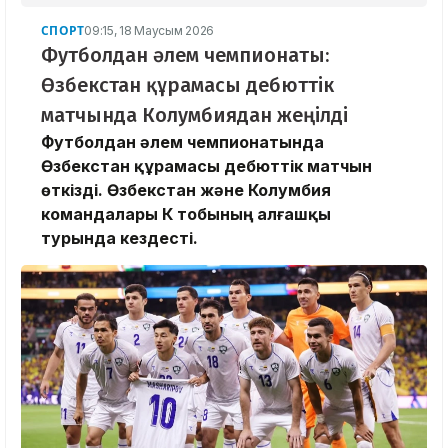
СПОРТ
09:15, 18 Маусым 2026
Футболдан әлем чемпионаты:
Өзбекстан құрамасы дебюттік
матчында Колумбиядан жеңілді
Футболдан әлем чемпионатында
Өзбекстан құрамасы дебюттік матчын
өткізді. Өзбекстан және Колумбия
командалары К тобының алғашқы
турында кездесті.