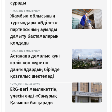
сұрады
19:56, 06 Тамыз 2026
Жамбыл облысының
тұрғындары «Әділет»
партиясының ауылды
дамыту бастамаларын
қолдады
17:59, 06 Тамыз 2026
Астанада демалыс күні
көлік көп жүретін
даңғылдардың бірінде
қозғалыс шектеледі
17:15, 06 Тамыз 2026
ERG-дегі мемлекеттің
үлесін енді «Самұрық-
Қазына» басқарады