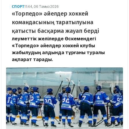
СПОРТ
11:44, 06 Тамыз 2026
«Торпедо» әйелдер хоккей
командасының таратылуына
қатысты басқарма жауап берді
Әлеуметтік желілерде Өскемендегі
«Торпедо» әйелдер хоккей клубы
жабылудың алдында тұрғаны туралы
ақпарат тарады.