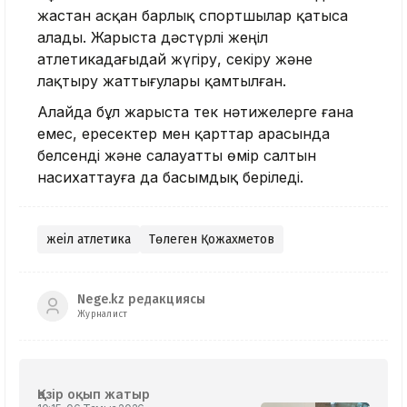
жастан асқан барлық спортшылар қатыса
алады. Жарыста дәстүрлі жеңіл
атлетикадағыдай жүгіру, секіру және
лақтыру жаттығулары қамтылған.
Алайда бұл жарыста тек нәтижелерге ғана
емес, ересектер мен қарттар арасында
белсенді және салауатты өмір салтын
насихаттауға да басымдық беріледі.
жеңіл атлетика
Төлеген Қожахметов
Nege.kz редакциясы
Журналист
Қазір оқып жатыр