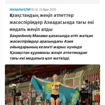
ЖАҢАЛЫҚТАР
00:14, 26 Қазан 2025
Қазақстандық жеңіл атлеттер
жасөспірімдер Азиадасында тағы екі
медаль жеңіп алды
Бахрейннің Манама қаласында өтіп жатқан
жасөспірімдер арасындағы Азия
ойындарының кезекті жарыс күнінде
Қазақстан құрамасы жеңіл атлетикадан
тағы екі медальға қол жеткізді.