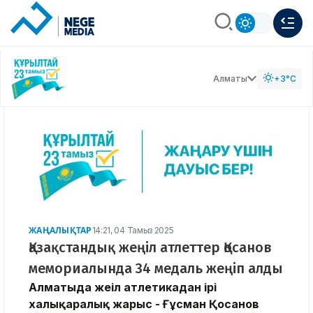
Алматы
+3°C
ЖАҢАЛЫҚТАР
14:21, 04 Тамыз 2025
Қазақстандық жеңіл атлеттер Қосанов
мемориалында 34 медаль жеңіп алды
Алматыда жеңіл атлетикадан ірі
халықаралық жарыс - Ғұсман Қосанов