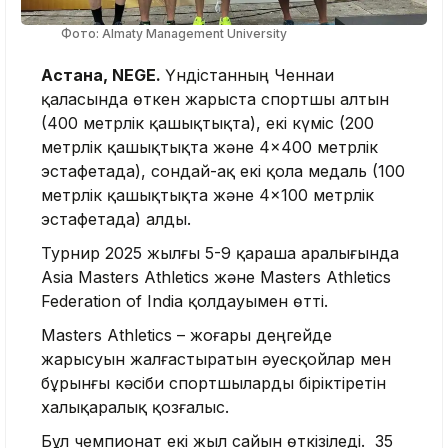
Фото: Almaty Management University
Астана, NEGE.
Үндістанның Ченнаи
қаласында өткен жарыста спортшы алтын
(400 метрлік қашықтықта), екі күміс (200
метрлік қашықтықта және 4×400 метрлік
эстафетада), сондай-ақ екі қола медаль (100
метрлік қашықтықта және 4×100 метрлік
эстафетада) алды.
Турнир 2025 жылғы 5-9 қараша аралығында
Asia Masters Athletics және Masters Athletics
Federation of India қолдауымен өтті.
Masters Athletics – жоғары деңгейде
жарысуын жалғастыратын әуесқойлар мен
бұрынғы кәсіби спортшыларды біріктіретін
халықаралық қозғалыс.
Бұл чемпионат екі жыл сайын өткізіледі. 35