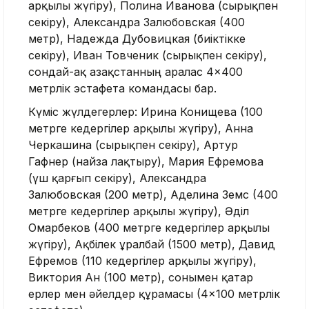
арқылы жүгіру), Полина Иванова (сырықпен
секіру), Александра Залюбовская (400
метр), Надежда Дубовицкая (биіктікке
секіру), Иван Товченик (сырықпен секіру),
сондай-ақ Қазақстанның аралас 4×400
метрлік эстафета командасы бар.
Күміс жүлдегерлер: Ирина Конищева (100
метрге кедергілер арқылы жүгіру), Анна
Черкашина (сырықпен секіру), Артур
Гафнер (найза лақтыру), Мария Ефремова
(үш қарғып секіру), Александра
Залюбовская (200 метр), Аделина Земс (400
метрге кедергілер арқылы жүгіру), Әділ
Омарбеков (400 метрге кедергілер арқылы
жүгіру), Ақбілек Құралбай (1500 метр), Давид
Ефремов (110 кедергілер арқылы жүгіру),
Виктория Ан (100 метр), сонымен қатар
ерлер мен әйелдер құрамасы (4×100 метрлік