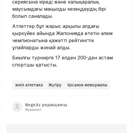
сериясына кіреді және халықаралық
маусымдағы маңызды кезеңдердің бірі
болып саналады.
Атлеттер бұл жарыс арқылы алдағы
қыркүйек айында Жапонияда өтетін әлем
чемпионатына қажетті рейтингтік
ұпайларды жинай алды.
Биылғы турнирге 17 елден 200-ден астам
спортшы қатысты.
жеңіл атлетика
Жүгіру
Қосанов мемориалы
Nege.kz редакциясы
Журналист