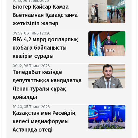
10:15, 06 Тамыз 2026
Блогер Қайсар Камза
Вьетнамнан Қазақстанға
жеткізіліп жатыр
09:52, 06 Тамыз 2026
FIFA 4,2 млрд долларлық
жобаға байланысты
кешірім сұрады
09:12, 06 Тамыз 2026
Теледебат кезінде
депутаттыққа кандидатқа
Ленин туралы сұрақ
қойылды
19:40, 05 Тамыз 2026
Қазақстан мен Ресейдің
келесі медиафорумы
Астанада өтеді