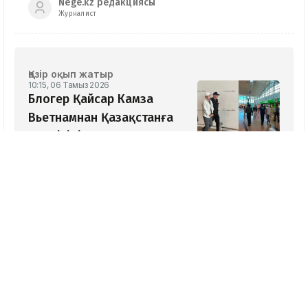
Nege.kz редакциясы
Журналист
Қазір оқып жатыр
10:15, 06 Тамыз 2026
Блогер Қайсар Камза
Вьетнамнан Қазақстанға
жеткізіліп жатыр
09:52, 06 Тамыз 2026
FIFA 4,2 млрд долларлық
жобаға байланысты
кешірім сұрады
09:12, 06 Тамыз 2026
Теледебат кезінде
депутаттыққа кандидатқа
Ленин туралы сұрақ
қойылды