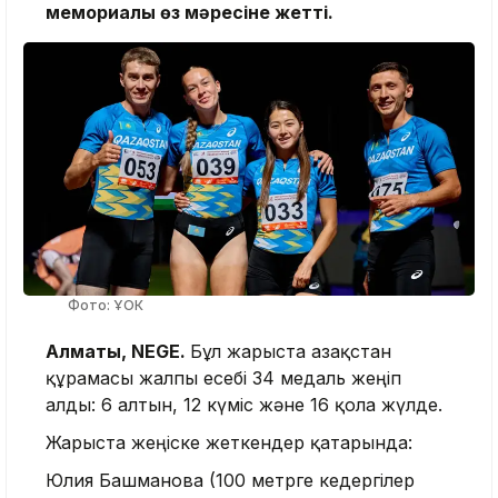
мемориалы өз мәресіне жетті.
Фото: ҰОК
Алматы, NEGE.
Бұл жарыста Қазақстан
құрамасы жалпы есебі 34 медаль жеңіп
алды: 6 алтын, 12 күміс және 16 қола жүлде.
Жарыста жеңіске жеткендер қатарында:
Юлия Башманова (100 метрге кедергілер