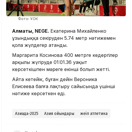
Фото: ҰОК
Алматы, NEGE.
Екатерина Михайленко
ұзындыққа секіруден 5.74 метр нәтижемен
қола жүлдегер атанды.
Маргарита Косинова 400 метрге кедергілер
арқылы жүгіруде 01:01.36 уақыт
көрсеткішпен мәреге екінші болып жетті.
Айта кетейік, бұған дейін Вероника
Елисеева балға лақтыру сайысында үшінші
нәтиже көрсеткен еді.
Азиада-2025
Азия ойындары
жеңіл атлетика