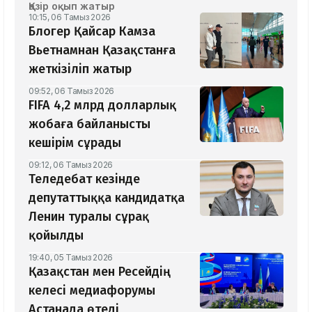
Қазір оқып жатыр
10:15, 06 Тамыз 2026
Блогер Қайсар Камза
Вьетнамнан Қазақстанға
жеткізіліп жатыр
09:52, 06 Тамыз 2026
FIFA 4,2 млрд долларлық
жобаға байланысты
кешірім сұрады
09:12, 06 Тамыз 2026
Теледебат кезінде
депутаттыққа кандидатқа
Ленин туралы сұрақ
қойылды
19:40, 05 Тамыз 2026
Қазақстан мен Ресейдің
келесі медиафорумы
Астанада өтеді