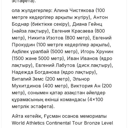
эстафета).
Қола жүлдегерлер: Алина Чистякова (100
метрге кедергілер арқылы жүгіру), Антон
Боднар (биіктікке секіру), Диана Гейнц
(найза лақтыру), Евгения Красаева (800
метр), Никита Изотов (800 метр), Евгений
Прокудин (100 метрге кедергілер арқылы),
Ақбілек Құралбай (5000 метр), Игорь Хрунин
(1500 және 5000 метр), Иван Иванов (ядро
лақтыру), Евгений Лабутов (диск лақтыру),
Надежда Богданова (ядро лақтыру),
Виталий Земс (200 метр), Эльнор
Мухитдинов (400 метр), Виктория Ан (200
метр), сонымен қатар Қазақстан әйелдер
құрамасының екінші командасы (4×100
метрлік эстафета).
Айта кетейік, Ғұсман Қосанов мемориалы
World Athletics Continental Tour Bronze Level