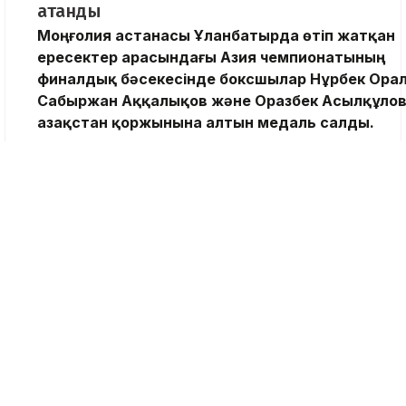
атанды
Моңғолия астанасы Ұланбатырда өтіп жатқан
ересектер арасындағы Азия чемпионатының
финалдық бәсекесінде боксшылар Нұрбек Орал
Сабыржан Аққалықов және Оразбек Асылқұло
Қазақстан қоржынына алтын медаль салды.