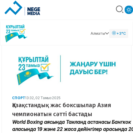
Алматы
+3°C
СПОРТ
13:32, 02 Тамыз 2025
Қазақстандық жас боксшылар Азия
чемпионатын сәтті бастады
World Boxing аясында Таиланд астанасы Бангкок
қаласында 19 және 22 жасқа дейінгілер арасында 2