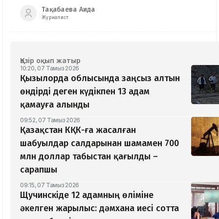
Тақабаева Аида
Журналист
Қазір оқып жатыр
10:20, 07 Тамыз 2026
Қызылорда облысында заңсыз алтын
өндірді деген күдікпен 13 адам
қамауға алынды
09:52, 07 Тамыз 2026
Қазақстан КҚК-ға жасалған
шабуылдар салдарынан шамамен 700
млн доллар табыстан қағылды –
сарапшы
09:15, 07 Тамыз 2026
Щучинскіде 12 адамның өліміне
әкелген жарылыс: дәмхана иесі сотта