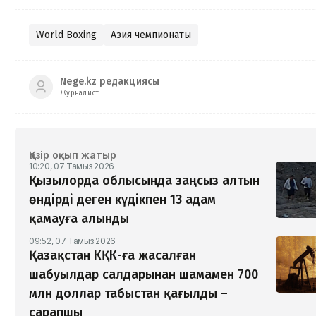
World Boxing
Азия чемпионаты
Nege.kz редакциясы
Журналист
Қазір оқып жатыр
10:20, 07 Тамыз 2026
Қызылорда облысында заңсыз алтын
өндірді деген күдікпен 13 адам
қамауға алынды
09:52, 07 Тамыз 2026
Қазақстан КҚК-ға жасалған
шабуылдар салдарынан шамамен 700
млн доллар табыстан қағылды –
сарапшы