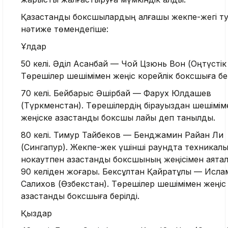
Қазақстандық боксшылардың алғашқы жекпе-жегі т
нәтиже төмендегіше:
Ұлдар
50 келі. Әділ Асқанбай — Чой Цзюнь Вон (Оңтүстік
Төрешілер шешімімен жеңіс корейлік боксшыға бер
70 келі. Бейбарыс Әшірбай — Фарух Юлдашев
(Түркменстан). Төрешілердің бірауыздан шешімім
жеңіске қазақстандық боксшы лайық деп танылды.
80 келі. Тимур Тайбеков — Бенджамин Райан Ли
(Сингапур). Жекпе-жек үшінші раундта техникалы
нокаутпен қазақстандық боксшының жеңісімен аяқта
90 келіден жоғары. Бексұлтан Қайратұлы — Исла
Салихов (Өзбекстан). Төрешілер шешімімен жеңіс
қазақстандық боксшыға берілді.
Қыздар