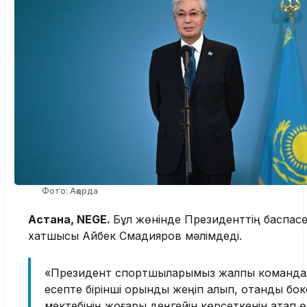
Фото: Ақорда
Астана, NEGE.
Бұл жөнінде Президенттің баспас
хатшысы Айбек Смадияров мәлімдеді.
«Президент спортшыларымыз жалпы команда
есепте бірінші орынды жеңіп алып, отандық бок
мектебінің жоғары деңгейін көрсеткенін атап өт