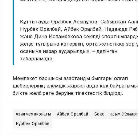
Құттықтауда Оразбек Асылқұлов, Сабыржан Аққалы
Нұрбек Оралбай, Айбек Оралбай, Надежда Ря
және Дина Исламбекова секілді спортшылард
жеңіс тұғырына көтеріліп, ортақ жетістікке зор 
қосқанына назар аударылды», – делінген
хабарламада.
Мемлекет басшысы қазақстандық былғары қолғап
шеберлерінің әлемдік жарыстарда көк байрағым
биікте желбірете беруіне тілектестік білдірді.
Азия чемпионаты
Айбек Оралбай
Бокс
Қасым-Жомарт
Нұрбек Оралбай