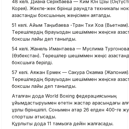
48 келі. Диана Серікбаева — Ким Юн Цзы (Оңтүст
Корея). Жекпе-жек бірінші раундта техникалық но
қазақстандық боксшының жеңісімен аяқталды.
51 келі. Айым Таңқыбаева -Тран Тхи Хоа (Вьетнам)
Төрешілердің бірауыздан шешімімен жеңіске қазақс
боксшы лайық деп танылды.
54 келі. Жанель Имантаева — Муслима Тургонов
(Өзбекстан). Төрешілер шешімімен жеңіс қазақстанд
боксшыға берілді.
57 келі. Аяжан Ермек — Сакура Окаяма (Жапония)
Төрешілердің бірауыздан шешімімен жеңіске қазақс
боксшы лайық деп танылды.
Аталған дода World Boxing федерациясының
ұйымдастыруымен өтетін жастар арасындағы алғ
құрлық біріншілігі. Сонымен қатар 26 елден 400-ге жу
спортшы қатысады.
Құрлықтық дода 11 тамызға дейін жалғасады.