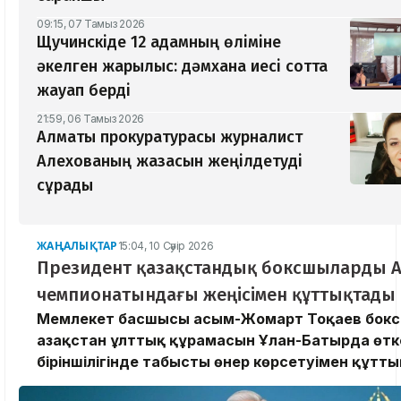
09:15, 07 Тамыз 2026
Щучинскіде 12 адамның өліміне
әкелген жарылыс: дәмхана иесі сотта
жауап берді
21:59, 06 Тамыз 2026
Алматы прокуратурасы журналист
Алехованың жазасын жеңілдетуді
сұрады
ЖАҢАЛЫҚТАР
15:04, 10 Сәуір 2026
Президент қазақстандық боксшыларды 
чемпионатындағы жеңісімен құттықтады
Мемлекет басшысы Қасым-Жомарт Тоқаев бокс
Қазақстан ұлттық құрамасын Ұлан-Батырда өтк
біріншілігінде табысты өнер көрсетуімен құтт