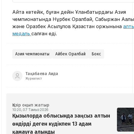
Айта кетейік, бұған дейін Ұланбатырдағы Азия
чемпионатында Нұрбек Оралбай, Сабыржан Аққалы
және Оразбек Асылқұлов Қазақстан қоржынына
алт
медаль
салған еді.
Азия чемпионаты
Айбек Оралбай
Бокс
Тақабаева Аида
Журналист
Қазір оқып жатыр
10:20, 07 Тамыз 2026
Қызылорда облысында заңсыз алтын
өндірді деген күдікпен 13 адам
қамауға алынды