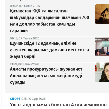
09:52, 07 Тамыз 2026
Қазақстан КҚК-ға жасалған
шабуылдар салдарынан шамамен 700
млн доллар табыстан қағылды –
сарапшы
09:15, 07 Тамыз 2026
Щучинскіде 12 адамның өліміне
әкелген жарылыс: дәмхана иесі сотта
жауап берді
21:59, 06 Тамыз 2026
Алматы прокуратурасы журналист
Алехованың жазасын жеңілдетуді
сұрады
СПОРТ
12:15, 10 Сәуір 2026
Үш отандасымыз бокстан Азия чемпионы