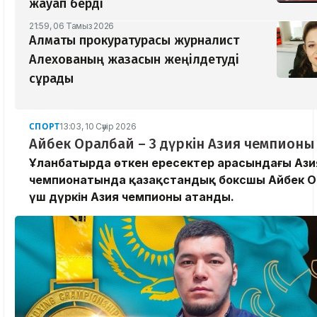
жауап берді
21:59, 06 Тамыз 2026
Алматы прокуратурасы журналист
Алехованың жазасын жеңілдетуді
сұрады
СПОРТ
13:03, 10 Сәуір 2026
Айбек Оралбай – 3 дүркін Азия чемпионы
Ұланбатырда өткен ересектер арасындағы Ази
чемпионатында қазақстандық боксшы Айбек О
үш дүркін Азия чемпионы атанды.