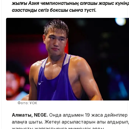
жылғы Азия чемпионатының алғашқы жарыс күнін
қазақстандық сегіз боксшы сынға түсті.
Фото: ҰОК
Алматы, NEGE.
Онда алдымен 19 жасқа дейінгіле
алаңға шықты. Жетеуі қарсыластарын қапы қалдырып
жарысты жалғастыруға мүмкіндік алды.