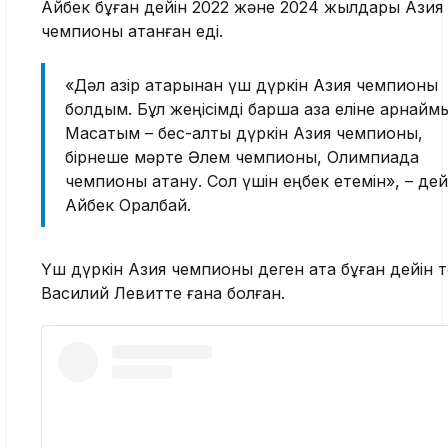
Айбек бұған дейін 2022 және 2024 жылдары Азия
чемпионы атанған еді.
«Дәл қазір қатарынан үш дүркін Азия чемпионы
болдым. Бұл жеңісімді барша қазақ еліне арнайм
Мақсатым – бес-алты дүркін Азия чемпионы,
бірнеше мәрте Әлем чемпионы, Олимпиада
чемпионы атану. Сол үшін еңбек етемін», – дей
Айбек Оралбай.
Үш дүркін Азия чемпионы деген атақ бұған дейін 
Василий Левитте ғана болған.