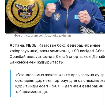
Фото: instagram.com/boxingkazakhstan
Астана, NEGE.
Қазақстан бокс федерациясының
хабарлауынша, әлем чемпионы, +90 келідегі Айбе
Оралбай шешуші сында Қытай спортшысы Данаб
Байкенжемен жұдырықтасты.
«Отандасымыз жекпе-жекте қарсыласына ауыр
соққыларын дарытып, әр раундты өз еншісіне ж
Қорытынды есеп – 5:0», – делінген федерация
хабарламасында.